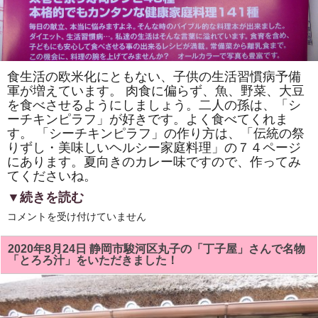
食生活の欧米化にともない、子供の生活習慣病予備
軍が増えています。 肉食に偏らず、魚、野菜、大豆
を食べさせるようにしましょう。二人の孫は、「シ
ーチキンピラフ」が好きです。よく食べてくれま
す。 「シーチキンピラフ」の作り方は、「伝統の祭
りずし・美味しいヘルシー家庭料理」の７４ページ
にあります。夏向きのカレー味ですので、作ってみ
てくださいね。
▼続きを読む
肉
コメントを受け付けていません
食
に
偏
2020年8月24日 静岡市駿河区丸子の「丁子屋」さんで名物
ら
「とろろ汁」をいただきました！
ず、
魚、
野
菜、
大
豆