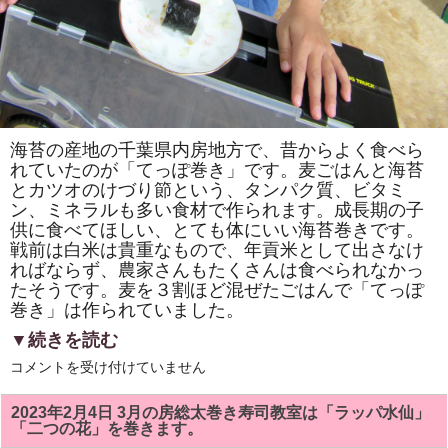
し
ょ
う！！
は
海苔の産地の千葉県内房地方で、昔からよく食べら
れていたのが「てっぽ巻き」です。麦ごはんと海苔
とカツオのけづり節という、タンパク質、ビタミ
ン、ミネラルも多い食材で作られます。成長期の子
供に食べてほしい、とても体にいい海苔巻きです。
戦前は白米は貴重なもので、年貢米として出さなけ
ればならず、農家さんもたくさんは食べられなかっ
たそうです。麦を３割ほど混ぜたごはんで「てっぽ
巻き」は作られていました。
▼続きを読む
海
コメントを受け付けていません
苔、
カ
ツ
2023年2月4日 3月の房総太巻き寿司教室は「ラッパ水仙」
オ
「二つの花」を巻きます。
け