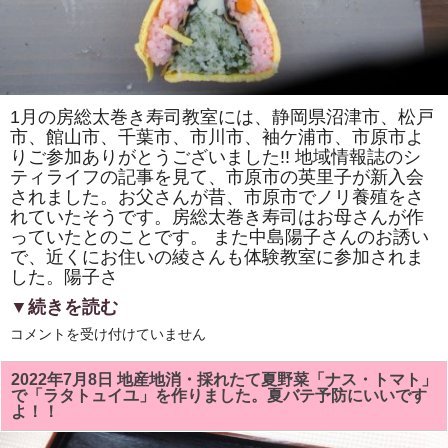
ま
す。
は
1月の房総太巻き寿司教室には、静岡県沼津市、松戸
市、館山市、千葉市、市川市、袖ケ浦市、市原市よ
りご参加ありがとうございました!! 地域情報誌のシ
ティライフの記事を見て、市原市の英里子が新入会
されました。お父さんが昔、市原市でノリ養殖をさ
れていたそうです。房総太巻き寿司はお母さんが作
っていたとのことです。 また中島陽子さんのお誘い
で、近くにお住いの綾さんも体験教室に参加されま
した。陽子さ
▼続きを読む
房
コメントを受け付けていません
総
太
巻
2022年7月8日 地産地消・採れたて夏野菜「ナス・トマト」
き
で「ラタトュイユ」を作りました。夏バテ予防にいいです
寿
よ！！
司
教
室