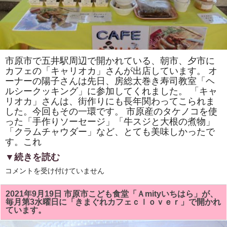
り
ま
し
た。
夏
バ
テ
予
市原市で五井駅周辺で開かれている、朝市、夕市に
防
カフェの「キャリオカ」さんが出店しています。 オ
に
い
ーナーの陽子さんは先日、房総太巻き寿司教室「ヘ
い
ルシークッキング」に参加してくれました。 「キャ
で
す
リオカ」さんは、街作りにも長年関わってこられま
よ！！
した。今回もその一環です。 市原産のタケノコを使
は
った「手作りソーセージ」「牛スジと大根の煮物」
「クラムチャウダー」など、とても美味しかったで
す。これ
▼続きを読む
Goi
コメントを受け付けていません
朝
市、
夕
2021年9月19日 市原市こども食堂「Ａmityいちはら」が、
市
毎月第3水曜日に「きまぐれカフェｃｌｏｖｅｒ」で開かれ
で
ています。
市
原