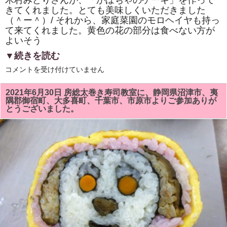
か
きてくれました。とても美味しくいただきました
れ
（＾ー＾）/ それから、家庭菜園のモロヘイヤも持っ
て
い
て来てくれました。黄色の花の部分は食べない方が
ま
よいそう
す。
は
▼続きを読む
「い
コメントを受け付けていません
ち
は
ら
2021年6月30日 房総太巻き寿司教室に、静岡県沼津市、夷
食
隅郡御宿町、大多喜町、千葉市、市原市よりご参加ありが
育
とうございました。
の
会」
の
例
会
を、
「ヘ
ル
シ
ー
ク
ッ
キ
ン
グ」
で
開