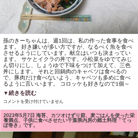
食
の
ウ
ナ
ギ
丼」
を
い
た
孫のきーちゃんは、週1回は、私の作った食事を食べ
だ
ます。 好き嫌いが多い方ですが、なるべく魚を食べ
い
て
させるようにしています。献立はいつも決まってい
き
ます。 サケとイクラの丼です。小松菜をゆでてみじ
ま
し
ん切りにし、しょうゆで下味をつけて加えて、三色
た！！
丼にします。 それと回鍋肉のキャベツは食べるの
は
で、豚肉だけ食べないよう、キャベツも多めに食べ
るように言いいます。 コロッケも好きなので1個～
▼続きを読む
夏
コメントを受け付けていません
休
み
の
2023年5月7日 海苔、カツオけずり節、麦ごはんを使った栄
子
養満点、子供に食べさせたい千葉県内房の郷土料理「てっ
供
ぽ巻き」です。
の
食
事