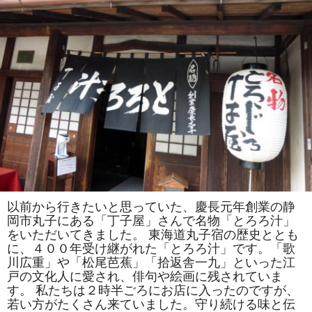
を
食
べ
さ
せ
て、
子
供
の
頃
か
ら
生
活
習
慣
病
予
防
を
心
以前から行きたいと思っていた、慶長元年創業の静
が
岡市丸子にある「丁子屋」さんで名物「とろろ汁」
け
ま
をいただいてきました。 東海道丸子宿の歴史ととも
し
に、４００年受け継がれた「とろろ汁」です。「歌
ょ
う!
川広重」や「松尾芭蕉」「拾返舎一九」といった江
は
戸の文化人に愛され、俳句や絵画に残されていま
す。 私たちは２時半ごろにお店に入ったのですが、
若い方がたくさん来ていました。守り続ける味と伝