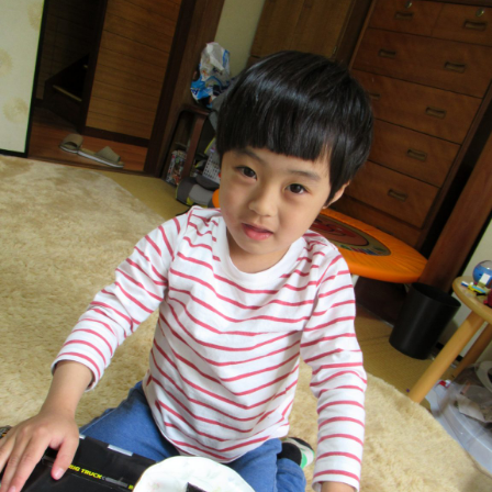
は、
栄
養
バ
ラ
ン
ス
も
良
い、
魚、
野
菜
を
使
っ
た
「和
食」
「日
本
食」
を
な
る
べ
く
食
べ
さ
せ
ま