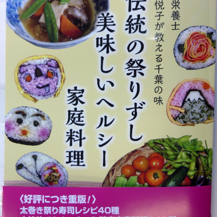
カ
ミ
ル
ク
テ
ィ
ー」
を
マ
ー
ビ
ー
シ
ロ
ッ
プ
な
ど
を
使
っ
て
試
食
し
ま
し
た。
は