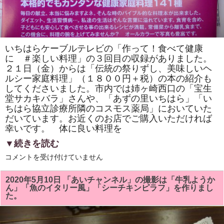
いちはらケーブルテレビの「作って！食べて健康
に ＃楽しい料理」の３回目の収録がありました。
２１日（金）からは「伝統の祭りずし、美味しいヘ
ルシー家庭料理」（１８００円＋税）の本の紹介も
してくださいました。市内では姉ヶ崎西口の「宝生
堂サカキバラ」さんや、「あずの里いちはら」「い
ちはら協立診療所隣のコスモス薬局」においていた
だいています。お近くのお店でご購入いただければ
幸いです。 体に良い料理を
▼続きを読む
い
コメントを受け付けていません
ち
は
ら
2020年5月10日 「あいチャンネル」の撮影は「牛乳ようか
ケ
ん」「魚のイタリー風」「シーチキンピラフ」を作りまし
ー
た。
ブ
ル
テ
レ