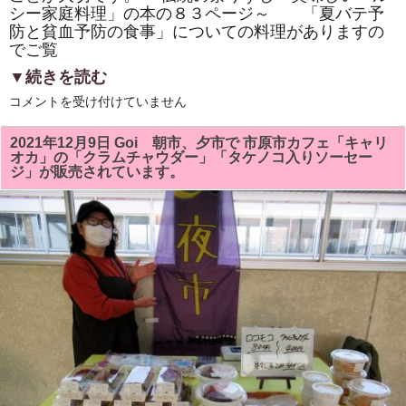
り
シー家庭料理」の本の８３ページ～ 「夏バテ予
が
防と貧血予防の食事」についての料理がありますの
と
でご覧
う
ご
ざ
▼続きを読む
い
ま
地
コメントを受け付けていません
し
産
た!!
地
は
消・
2021年12月9日 Goi 朝市、夕市で 市原市カフェ「キャリ
採
オカ」の「クラムチャウダー」「タケノコ入りソーセー
れ
ジ」が販売されています。
た
て
夏
野
菜
「ナ
ス・
ト
マ
ト」
で
「ラ
タ
ト
ュ
イ
ユ」
を
作