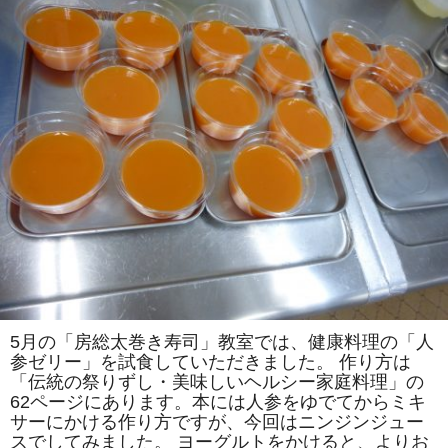
テ
レ
ビ
「ア
イ
チ
ャ
ン
ネ
ル」
の
「#
楽
し
い
料
理」
で
「カ
ツ
オ
の
ゴ
マ
5月の「房総太巻き寿司」教室では、健康料理の「人
風
参ゼリー」を試食していただきました。 作り方は
味」
「ラ
「伝統の祭りずし・美味しいヘルシー家庭料理」の
タ
62ページにあります。本には人参をゆでてからミキ
ト
ゥ
サーにかける作り方ですが、今回はニンジンジュー
イ
スでしてみました。 ヨーグルトをかけると、よりお
ユ」