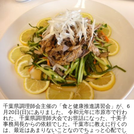
教
室
に、
静
岡
県
沼
津
市、
夷
隅
郡
御
宿
町、
大
多
喜
町、
千
葉
市、
市
原
市
千葉県調理師会主催の「食と健康推進講習会」が、6
よ
月20日(日)にありました。 令和元年に市原市で行わ
り
ご
れた、千葉県調理師大会でお世話になった、十美子
参
事務局長からの依頼でした。千葉市に教えに行くの
加
あ
は、最近はあまりないことなのでちょっと心配でし
り