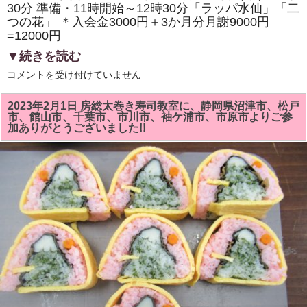
料
30分 準備・11時開始～12時30分「ラッパ水仙」「二
理
つの花」 ＊入会金3000円＋3か月分月謝9000円
「て
っ
=12000円
ぽ
巻
▼続きを読む
き」
で
3
コメントを受け付けていません
す。
月
は
の
房
2023年2月1日 房総太巻き寿司教室に、静岡県沼津市、松戸
総
市、館山市、千葉市、市川市、袖ケ浦市、市原市よりご参
太
加ありがとうございました!!
巻
き
寿
司
教
室
は
「ラ
ッ
パ
水
仙」
「二
つ
の
花」
を
巻
き