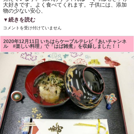
大好きです。よく食べてくれます。子供には、添加
物の少ない安心、
▼続きを読む
海
コメントを受け付けていません
苔
の
産
2020年12月11日 いちはらケーブルテレビ「あいチャンネ
地
ル #楽しい料理」で「はば雑煮」を収録しました！！
だ
っ
た
千
葉
県
内
房
の
市
原、
袖
ケ
浦、
木
更
津、
君
津、
富
津