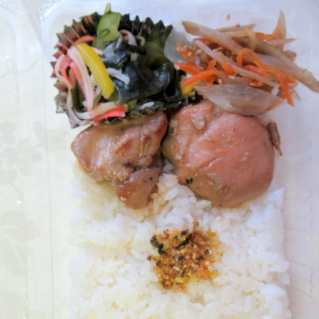
市
カ
フ
ェ
「キ
ャ
リ
オ
カ」
の
「ク
ラ
ム
チ
ャ
ウ
ダ
ー」
「タ
ケ
ノ
コ
入
り
ソ
ー
セ
ー
ジ」
が
販
売