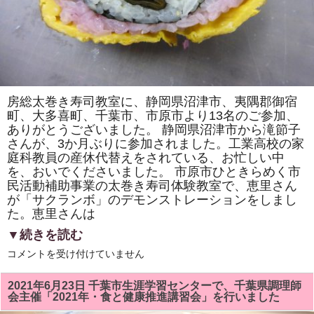
き
ま
し
た。
は
房総太巻き寿司教室に、静岡県沼津市、夷隅郡御宿
町、大多喜町、千葉市、市原市より13名のご参加、
ありがとうございました。 静岡県沼津市から滝節子
さんが、3か月ぶりに参加されました。工業高校の家
庭科教員の産休代替えをされている、お忙しい中
を、おいでくださいました。 市原市ひときらめく市
民活動補助事業の太巻き寿司体験教室で、恵里さん
が「サクランボ」のデモンストレーションをしまし
た。恵里さんは
▼続きを読む
房
コメントを受け付けていません
総
太
巻
2021年6月23日 千葉市生涯学習センターで、千葉県調理師
き
会主催「2021年・食と健康推進講習会」を行いました
寿
司