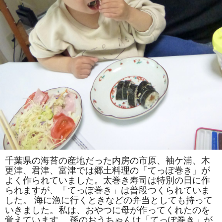
て
い
た
だ
き
ま
し
た。
は
千葉県の海苔の産地だった内房の市原、袖ケ浦、木
更津、君津、富津では郷土料理の「てっぽ巻き」が
よく作られていました。太巻き寿司は特別の日に作
られますが、「てっぽ巻き」は普段つくられていま
した。 海に漁に行くときなどの弁当としても持って
いきました。私は、おやつに母が作ってくれたのを
覚えています。 孫のおうちゃんは「てっぽ巻き」が