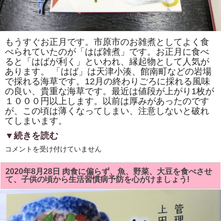
の
郷
土
料
理
「て
もうすぐお正月です。市原市のお雑煮としてよく食
っ
べられていたのが「はば雑煮」です。お正月に食べ
ぽ
巻
ると「はばが利く」といわれ、縁起物として人気が
き」
あります。 「はば」は天津小湊、館南町などの岩場
は
で採れる海草です。12月の終わりごろに採れる風味
の良い、貴重な海草です。最近は値段が上がり1枚が
１０００円以上します。以前は厚みがあったのです
が、この頃は薄くなってしまい、注意しないと破れ
てしまいます。
▼続きを読む
い
コメントを受け付けていません
ち
は
ら
2020年8月28日 肉食に偏らず、魚、野菜、大豆を食べさせ
ケ
て、子供の頃から生活習慣病予防を心がけましょう!
ー
ブ
ル
テ
レ
ビ