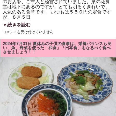
のお店を、ご主人と経営されていました。菜の花食
堂は地下にあるのですが、とても明るくきれいで、
人気のある食堂です。 いつもは５５０円の定食です
が、８月５日
▼続きを読む
君
コメントを受け付けていません
津
市
役
2024年7月31日 夏休みの子供の食事は、栄養バランスも良
所
い、魚、野菜を使った「和食」「日本食」をなるべく食べ
の
させましょう！！
地
下
に
あ
る
「な
の
花
食
堂」
で
土
用
の
日
「特
別
定