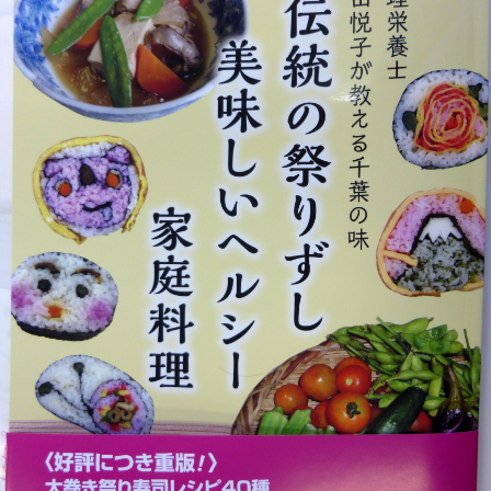
「あ
い
チ
ャ
ン
ネ
ル
#
楽
し
い
料
理」
で
「は
ば
雑
煮」
を
収
録
し
ま
し
た！！
は