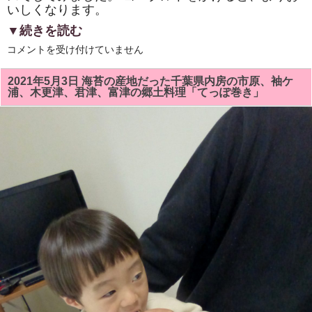
いしくなります。
が
放
送
▼続きを読む
さ
れ
5
コメントを受け付けていません
ま
月
す
の
は
「房
2021年5月3日 海苔の産地だった千葉県内房の市原、袖ケ
総
浦、木更津、君津、富津の郷土料理「てっぽ巻き」
太
巻
き
寿
司」
教
室
で
は、
健
康
料
理
の
「人
参
ゼ
リ
ー」
を
試
食
し