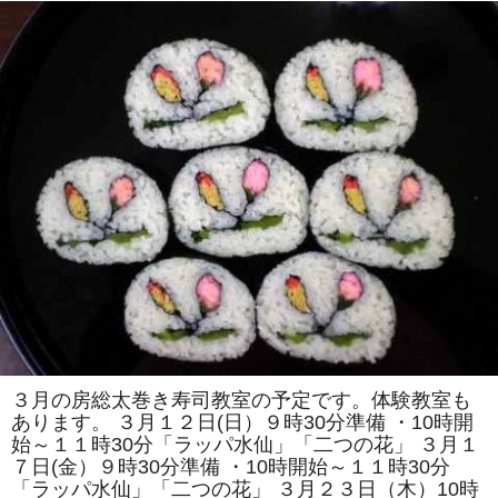
ず
り
節、
麦
ご
は
ん
を
使
っ
た
栄
養
満
点、
子
供
に
食
べ
さ
せ
た
い
千
葉
３月の房総太巻き寿司教室の予定です。体験教室も
県
あります。 ３月１２日(日）９時30分準備 ・10時開
内
房
始～１１時30分「ラッパ水仙」「二つの花」 ３月１
の
７日(金）９時30分準備 ・10時開始～１１時30分
郷
土
「ラッパ水仙」「二つの花」 ３月２３日（木）10時