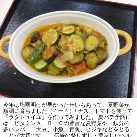
に、
静
岡
県
沼
津
市、
松
戸
市、
館
山
市、
千
葉
市、
市
川
市、
袖
ケ
浦
市、
市
今年は梅雨明けが早かったせいもあって、夏野菜が
原
順調に育ちました（＾ー＾）/ ナス、トマトを使って
市
よ
「ラタトュイユ」を作ってみました。 夏バテ予防に
り
は、ビタミンＡ、Ｂ、Ｃの豊富な夏野菜や、鉄分の
ご
参
多いレバー、大豆、小魚、青魚、ヒジキなどをとる
加
ことが大切です。 「伝統の祭りずし・美味しいヘル
あ