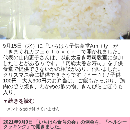
さ
れ
て
い
ま
す。
は
9月15日（水）に「いちはら子供食堂Aｍｉty」が
「きまぐれカフェｃｌｏｖｅｒ」で開かれました。
代表の山内恵子さんは、以前太巻き寿司教室に参加
したことがある方です。「房総太巻き寿司」を子供
食堂で提供できないかの相談があり、伺いました。
クリスマス会に提供できそうです（＾ー＾）/ 子供
100円、大人300円のお弁当は、ご飯もたっぷり、鶏
肉の照り焼き、わかめの酢の物、きんぴらごぼうも
入り、
▼続きを読む
市
コメントを受け付けていません
原
市
こ
2021年9月9日 「いちはら食育の会」の例会を、「ヘルシー
ど
クッキング」で開きました。
も