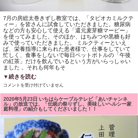
た！
は
7月の房総太巻きずし教室では、「タピオカミルクテ
ィー」を皆さんに試食していただきました。糖尿病
などの方も安心して使える「還元麦芽糖マービー」
を使ってみました。そのほか、はちみつや黒糖も好
みで使っていただきました。 ミルクティーといえ
ば、栄養指導に来られた患者様で、仕事をしていて
忙しく、食事をしないで毎日ペットボトルの「午後
の紅茶」だけを飲んでいるという方がいらっしゃい
ました 。それも何年もそ
▼続きを読む
房
コメントを受け付けていません
総
太
巻
2020年5月23日 いちはらケーブルテレビ「あいチャンネ
き
ル」の放送では、「伝統の祭りずし、美味しいヘルシー家
ず
庭料理」の紹介もしてくださいました！！
し
教
室
で
「タ
ピ
オ