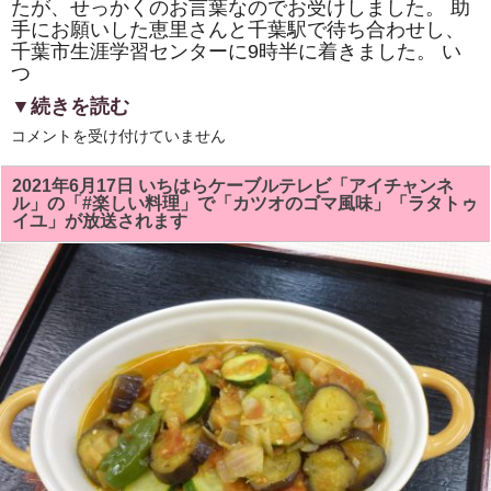
たが、せっかくのお言葉なのでお受けしました。 助
が
手にお願いした恵里さんと千葉駅で待ち合わせし、
と
う
千葉市生涯学習センターに9時半に着きました。 い
ご
つ
ざ
い
▼続きを読む
ま
し
千
た。
コメントを受け付けていません
葉
は
市
生
2021年6月17日 いちはらケーブルテレビ「アイチャンネ
涯
ル」の「#楽しい料理」で「カツオのゴマ風味」「ラタトゥ
学
イユ」が放送されます
習
セ
ン
タ
ー
で、
千
葉
県
調
理
師
会
主
催
「2021
年・
食