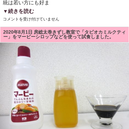
統は若い方にも好ま
▼続きを読む
静
コメントを受け付けていません
岡
市
駿
2020年8月1日 房総太巻きずし教室で「タピオカミルクティ
河
ー」をマービーシロップなどを使って試食しました。
区
丸
子
の
「丁
子
屋」
さ
ん
で
名
物
「と
ろ
ろ
汁」
を
い
た
だ
き
ま
し