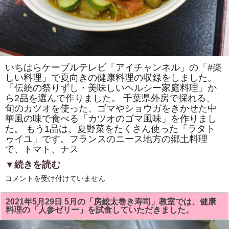
と
健
康
推
進
講
習
会」
を
いちはらケーブルテレビ「アイチャンネル」の「#楽
行
しい料理」で夏向きの健康料理の収録をしました。
い
ま
「伝統の祭りずし・美味しいヘルシー家庭料理」か
し
ら2品を選んで作りました。 千葉県外房で採れる、
た
は
旬のカツオを使った、ゴマやショウガをきかせた中
華風の味で食べる「カツオのゴマ風味」を作りまし
た。 もう1品は、夏野菜をたくさん使った「ラタト
ゥイユ」です。フランスのニース地方の郷土料理
で、トマト、ナス
▼続きを読む
い
コメントを受け付けていません
ち
は
ら
2021年5月29日 5月の「房総太巻き寿司」教室では、健康
ケ
料理の「人参ゼリー」を試食していただきました。
ー
ブ
ル