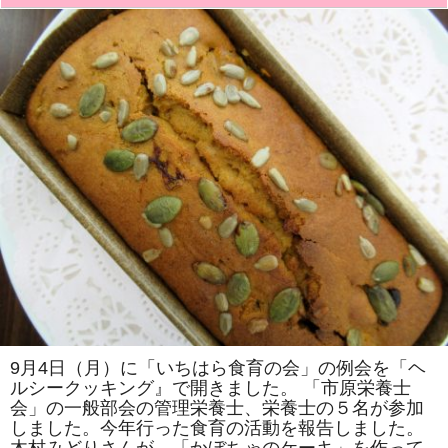
食
堂
「Ａ
mity
い
ち
は
ら」
が、
毎
月
第
3
水
曜
日
に
「き
ま
ぐ
れ
カ
フ
ェ
ｃ
ｌ
9月4日（月）に「いちはら食育の会」の例会を「ヘ
ｏ
ルシークッキング』で開きました。 「市原栄養士
ｖ
ｅ
会」の一般部会の管理栄養士、栄養士の５名が参加
ｒ」
しました。今年行った食育の活動を報告しました。
で
開
木村みどりさんが、「かぼちゃのケーキ」を作って