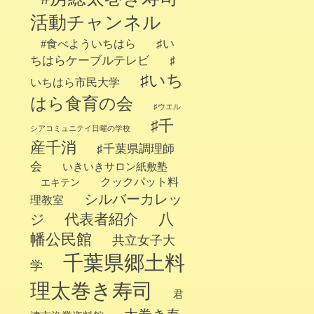
活動チャンネル
♯い
#食べよういちはら
ちはらケーブルテレビ
♯
♯いち
いちはら市民大学
はら食育の会
♯ウエル
♯千
シアコミュニテイ日曜の学校
産千消
♯千葉県調理師
会
いきいきサロン紙敷塾
クックパット料
エキテン
シルバーカレッ
理教室
代表者紹介
八
ジ
幡公民館
共立女子大
千葉県郷土料
学
理太巻き寿司
君