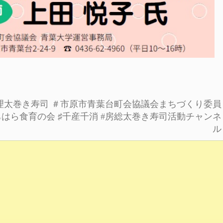
理太巻き寿司
＃市原市青葉台町会協議会まちづくり委員
ちはら食育の会
♯千産千消
#房総太巻き寿司活動チャンネ
ル