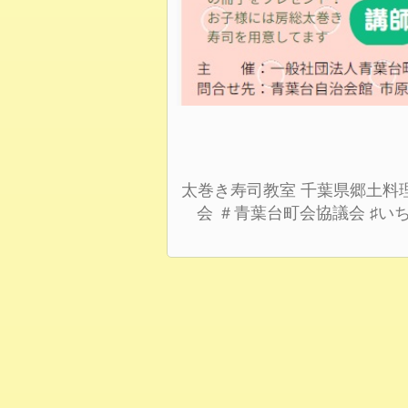
太巻き寿司教室
千葉県郷土料
会
＃青葉台町会協議会
♯い