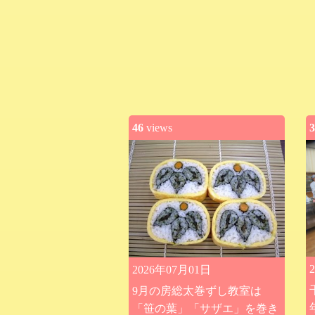
46
views
3
2026年07月01日
9月の房総太巻ずし教室は
「笹の葉」「サザエ」を巻き