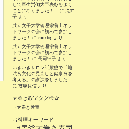
して厚生労働大臣表彰を頂く
ことになりました！！
に
滝節
子
より
共立女子大学管理栄養士ネッ
トワークの会に初めて参加し
ました！
に
cooking
より
共立女子大学管理栄養士ネッ
トワークの会に初めて参加し
ました！
に
長岡律子
より
いきいきサロン紙敷塾で「地
域食文化の見直しと健康食を
考える」の講演をしました！
に
君塚良信
より
太巻き教室タグ検索
太巻き教室
お料理キーワード
#房総太巻き寿司