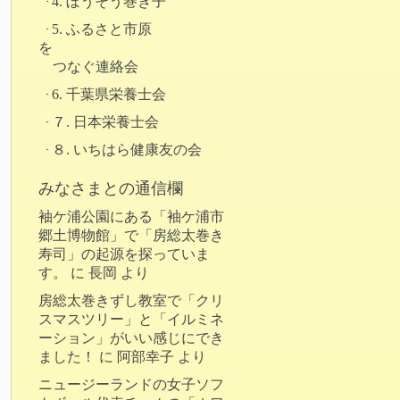
4. ぼうそう巻き子
5. ふるさと市原
を
つなぐ連絡会
6. 千葉県栄養士会
７. 日本栄養士会
８. いちはら健康友の会
みなさまとの通信欄
袖ケ浦公園にある「袖ケ浦市
郷土博物館」で「房総太巻き
寿司」の起源を探っていま
す。
に
長岡
より
房総太巻きずし教室で「クリ
スマスツリー」と「イルミネ
ーション」がいい感じにでき
ました！
に
阿部幸子
より
ニュージーランドの女子ソフ