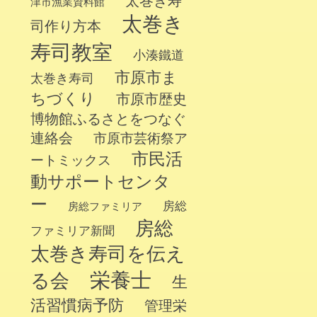
太巻き寿
津市漁業資料館
太巻き
司作り方本
寿司教室
小湊鐵道
市原市ま
太巻き寿司
ちづくり
市原市歴史
博物館ふるさとをつなぐ
連絡会
市原市芸術祭ア
市民活
ートミックス
動サポートセンタ
ー
房総
房総ファミリア
房総
ファミリア新聞
太巻き寿司を伝え
栄養士
る会
生
活習慣病予防
管理栄