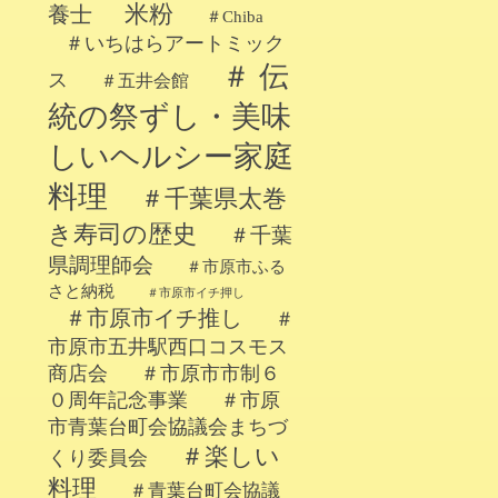
米粉
養士
＃Chiba
＃いちはらアートミック
＃ 伝
ス
＃五井会館
統の祭ずし・美味
しいヘルシー家庭
料理
＃千葉県太巻
き寿司の歴史
＃千葉
県調理師会
＃市原市ふる
さと納税
＃市原市イチ押し
＃市原市イチ推し
＃
市原市五井駅西口コスモス
商店会
＃市原市市制６
０周年記念事業
＃市原
市青葉台町会協議会まちづ
＃楽しい
くり委員会
料理
＃青葉台町会協議