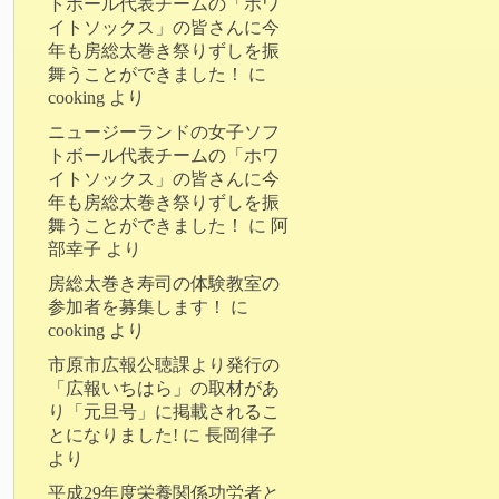
トボール代表チームの「ホワ
イトソックス」の皆さんに今
年も房総太巻き祭りずしを振
舞うことができました！
に
cooking
より
ニュージーランドの女子ソフ
トボール代表チームの「ホワ
イトソックス」の皆さんに今
年も房総太巻き祭りずしを振
舞うことができました！
に
阿
部幸子
より
房総太巻き寿司の体験教室の
参加者を募集します！
に
cooking
より
市原市広報公聴課より発行の
「広報いちはら」の取材があ
り「元旦号」に掲載されるこ
とになりました!
に
長岡律子
より
平成29年度栄養関係功労者と