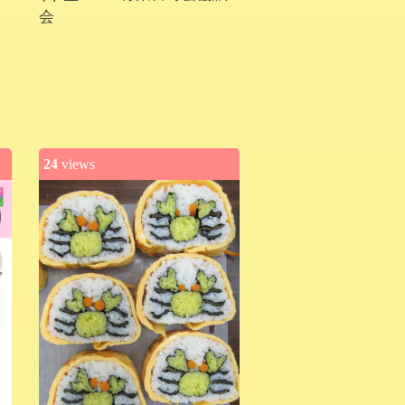
会
24
views