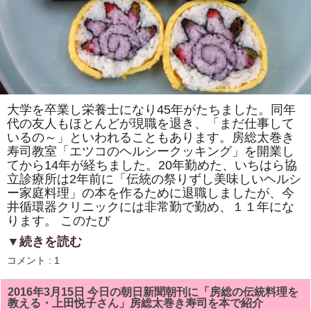
念
式
典
で
厚
生
労
働
大
臣
表
大学を卒業し栄養士になり45年がたちました。同年
彰
代の友人もほとんどが現職を退き、「まだ仕事して
を
い
いるの～」といわれることもあります。房総太巻き
た
寿司教室「エツコのヘルシークッキング」を開業し
だ
き
てから14年が経ちました。20年勤めた、いちはら協
ま
立診療所は2年前に「伝統の祭りずし美味しいヘルシ
し
ー家庭料理」の本を作るために退職しましたが、今
た!
は
井循環器クリニックには非常勤で勤め、１１年にな
ります。 このたび
▼続きを読む
コメント : 1
2016年3月15日 今日の朝日新聞朝刊に「房総の伝統料理を
教える・上田悦子さん」房総太巻き寿司を本で紹介