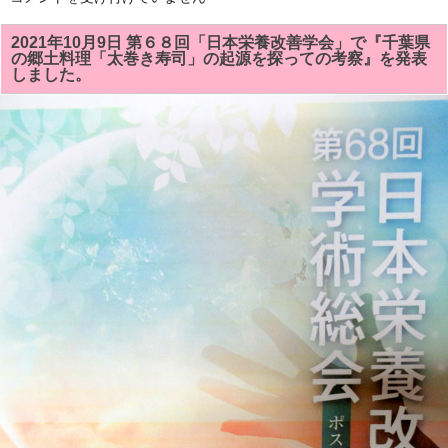
原
と
海
2021年10月9日 第６８回「日本栄養改善学会」で『千葉県
苔
の郷土料理「太巻き寿司」の起源を探っての考察』を発表
の
しました。
関
わ
り
＆
千
葉
の
郷
土
料
理・
太
巻
き
寿
司
の
歴
史」
の
冊
子
が
完
成
し
ま