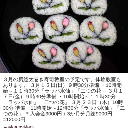
コ
の
ヘ
ル
シ
ー
ク
ッ
キ
ン
グ」
受
講
料
改
定
の
お
知
ら
３月の房総太巻き寿司教室の予定です。体験教室も
せ
あります。 ３月１２日(日）９時30分準備 ・10時開
で
す。
始～１１時30分「ラッパ水仙」「二つの花」 ３月１
は
７日(金）９時30分準備 ・10時開始～１１時30分
「ラッパ水仙」「二つの花」 ３月２３日（木）10時
30分 準備・11時開始～12時30分「ラッパ水仙」「二
つの花」 ＊入会金3000円＋3か月分月謝9000円
=12000円
▼続きを読む