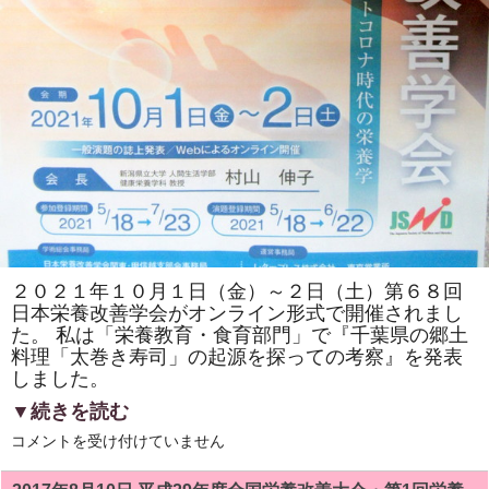
し
た！！
は
２０２１年１０月１日（金）～２日（土）第６８回
日本栄養改善学会がオンライン形式で開催されまし
た。 私は「栄養教育・食育部門」で『千葉県の郷土
料理「太巻き寿司」の起源を探っての考察』を発表
しました。
▼続きを読む
第
コメントを受け付けていません
６
８
回