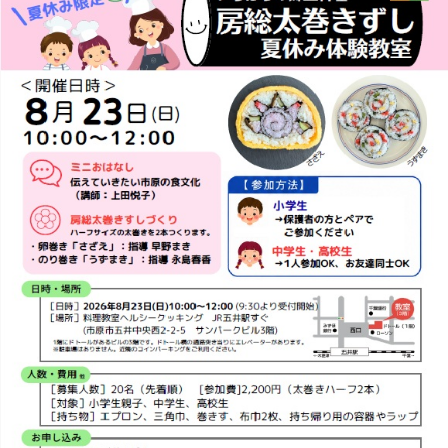
な
び」
「さ
と
ふ
る」
な
ど
の
「市
原
市
ふ
る
さ
と
納
税」
に
郷
土
料
理
「房
総
太
巻
ず
し
体
験
教