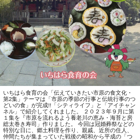
化・
第
2
集」
の
寄
贈
式
を
し
て
い
た
だ
き
ま
し
た！！
は
いちはら食育の会「伝えていきたい市原の食文化・
第2集」テーマは「市原の季節の行事と伝統行事のつ
どいの食」が完成!!「シティライフ」と「アイチャン
ネル」で紹介してくれました。 ２０２３年９月に第
１集を『市原を流れるよう養老川の恵み・海苔と房
総太巻き寿司」作りました。 今回は冠婚葬祭などの
特別な日に、郷土料理を作り、親戚、近所の住人、
仲間たちが集まっていた戦後の昭和から平成の「つ