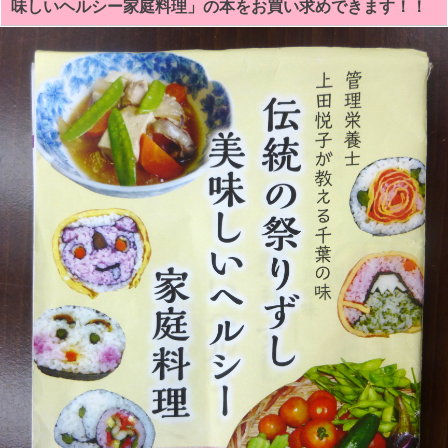
味しいヘルシー家庭料理」の本をお買い求めできます！！
聞
朝
刊
に
「房
総
の
伝
統
料
理
を
教
え
る・
上
田
悦
子
さ
ん」
房
総
太
巻
き
寿
司
を
本
で
紹