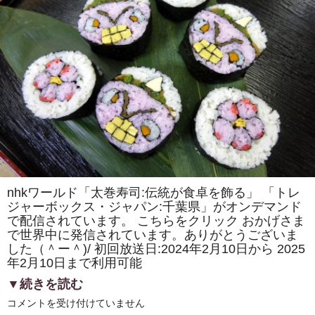
ャ
す
ン
る」
ネ
サ
ル」
イ
で
ト
紹
「SHUN
介
GATE
し
」
て
に
く
市
れ
原
ま
市
し
「房
た。
総
は
太
巻
き
寿
司
nhkワールド「太巻寿司:伝統が食卓を飾る」 「トレ
の
創
ジャーボックス・ジャパン:千葉県」がオンデマンド
作
で配信されています。 こちらをクリック おかげさま
柄
で世界中に発信されています。ありがとうございま
に
こ
した（＾ー＾)/ 初回放送日:2024年2月10日から 2025
め
年2月10日まで利用可能
ら
れ
▼続きを読む
た・
お
国
も
コメントを受け付けていません
際
て