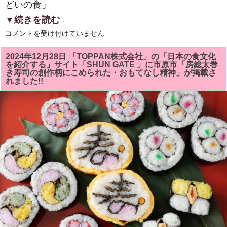
どいの食」
▼続きを読む
い
コメントを受け付けていません
ち
は
ら
2024年12月28日 「TOPPAN株式会社」の「日本の食文化
食
を紹介する」サイト「SHUN GATE 」に市原市「房総太巻
育
き寿司の創作柄にこめられた・おもてなし精神」が掲載さ
の
れました!!
会
「伝
え
て
い
き
た
い
市
原
の
食
文
化
第
2
集」
テ
ー
マ
は