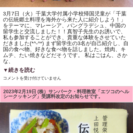
シ
ン
ポ
3月7日（火）千葉大学付属小学校帰国児童が「千葉
ジ
ウ
の伝統郷土料理を海外から来た人に紹介しよう！」
ム」
をテーマに、マレーシア、バングラデシュ、中国の
で
留学生と交流しました！！真智子先生のお誘いで、
配
布
私も参加することができ、貴重な体験をさせていた
し
だきました(*^-^*) まず留学生の3名が自己紹介し、自
ま
す
国の食べ物、好きな食べ物を話しました。焼肉、キ
は
ムチ、たい焼きなどだそうです。 私はごはん、さか
な、
▼続きを読む
千
コメントを受け付けていません
葉
大
学
2023年2月19日 (株）サンパーク・料理教室「エツコのヘル
教
シークッキング」受講料改定のお知らせです。
育
学
部
付
属
小
学
校
帰