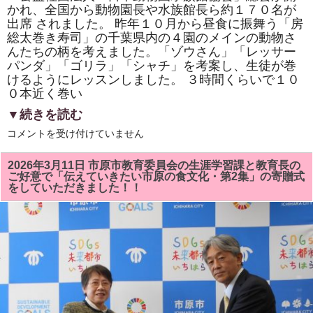
かれ、全国から動物園長や水族館長ら約１７０名が
出席 されました。 昨年１０月から昼食に振舞う「房
総太巻き寿司」の千葉県内の４園のメインの動物さ
んたちの柄を考えました。「ゾウさん」「レッサー
パンダ」「ゴリラ」「シャチ」を考案し、生徒が巻
けるようにレッスンしました。 ３時間くらいで１０
０本近く巻い
▼続きを読む
市
コメントを受け付けていません
原
市
we
2026年3月11日 市原市教育委員会の生涯学習課と教育長の
ホ
ご好意で「伝えていきたい市原の食文化・第2集」の寄贈式
ー
をしていただきました！！
ル
で
開
催
さ
れ
た
「公
益
社
団
法
人・