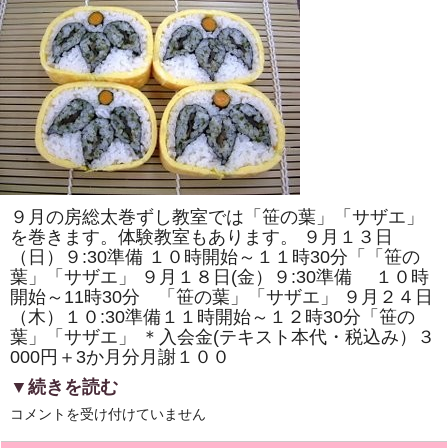
ン
ト」
小
学
生
親
子、
中
学
生、
高
校
生
対
象
９月の房総太巻ずし教室では「笹の葉」「サザエ」
の
を巻きます。体験教室もあります。 ９月１３日
「夏
休
（日）９:30準備 １０時開始～１１時30分「「笹の
み
葉」「サザエ」 ９月１８日(金）９:30準備 １０時
房
総
開始～11時30分 「笹の葉」「サザエ」 ９月２４日
太
（木）１０:30準備１１時開始～１２時30分「笹の
巻
き
葉」「サザエ」 ＊入会金(テキスト本代・税込み）３
ず
000円＋3か月分月謝１００
し
教
▼続きを読む
室」
を
9
コメントを受け付けていません
開
月
き
の
ま