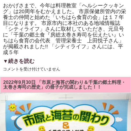
おかげさまで、今年は料理教室「ヘルシークッキン
グ」は20周年をむかえました。 市原保健所管内の栄
養士の仲間と始めた「いちはら食育の会」は１７年
目になります。 市原市内に本社のある地域情報誌
「シティライフ」さんに取材していただき、元旦号
に「千葉の郷土食『房総太巻き寿司を伝えたい』い
ちはら食育の会代表 管理栄養士 上田悦子さん」
が掲載されました!! 「シティライフ」さんには、平
成５年
▼続きを読む
地
コメントを受け付けていません
域
情
報
2022年9月30日 「市原と海苔の関わり＆千葉の郷土料理・
誌
太巻き寿司の歴史」の冊子が完成しました！！
「シ
テ
ィ
ラ
イ
フ・
元
旦
号」
に
千