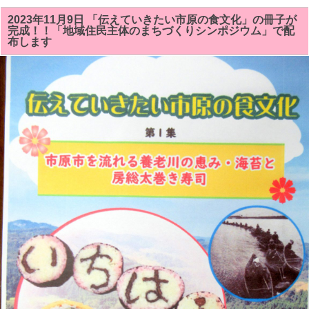
放
な
送
し
2023年11月9日 「伝えていきたい市原の食文化」の冊子が
「ｎ
精
完成！！「地域住民主体のまちづくりシンポジウム」で配
ｈ
神」
布します
ｋ
が
ワ
掲
ー
載
ル
さ
ド」
れ
で
ま
放
し
送
た!!
さ
は
れ
た
「太
巻
き
寿
司・
伝
統
が
食
卓
を
飾
る」
「ト
レ
ジ
ャ