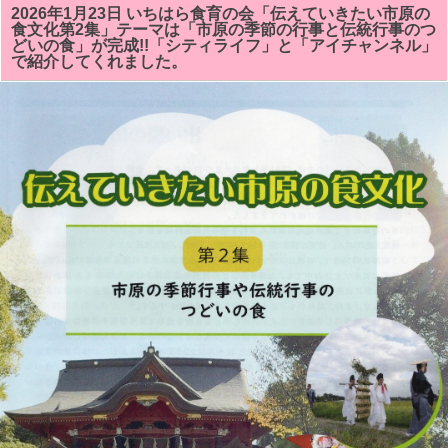
は
教
2026年1月23日 いちはら食育の会「伝えていきたい市原の
皆
育
食文化第2集」テーマは「市原の季節の行事と伝統行事のつ
さ
委
どいの食」が完成!!「シティライフ」と「アイチャンネル」
ん
員
で紹介してくれました。
に
会
喜
の
ば
生
れ
涯
ま
学
し
習
た
課
は
と
教
育
長
の
ご
好
意
で
「伝
え
て
い
き
た
い
市
原
の
食
文