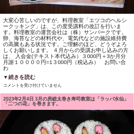
ー
マ
に、
マ
レ
大変心苦しいのですが、料理教室「エツコのヘルシ
ー
ークッキング」は、この度受講料の改訂を行いま
シ
す。料理教室の運営会社は（株）サンパークです。
ア、
バ
卵、海苔などの材料代や、電気代などの施設維持費
ン
の高騰もある状況です。ご理解のほど、どうぞよろ
グ
ラ
しくお願いします。 ４月からの受講お申し込みの方
デ
は、 入会金(テキスト本代込み）３000円＋3か月分
シ
ュ、
月謝１００００円=1３000円（税込み） お問い合
中
わ
国
の
▼続きを読む
留
学
(株）
コメントを受け付けていません
生
サ
と
ン
交
パ
2023年2月4日 3月の房総太巻き寿司教室は「ラッパ水仙」
流
ー
し
「二つの花」を巻きます。
ク・
ま
料
し
理
た！！
教
は
室
「エ
ツ