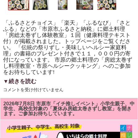
「ふるさとチョイス」「楽天」「ふるなび」「さと
ふる」などの「市原市ふるさと納税」に郷土料理
「房総太巻ずし体験教室」１回（健康料理テキスト
付）が掲載されました。トップページをご覧くださ
い。 「伝統の祭りずし・美味しいヘルシー家庭料
理』の書籍のプレゼント付きで１１，０００円の寄
付になっています。 市原の郷土料理の「房総太巻ず
し料理教室・市原ヘルシークッキング」へのご参加
をお待ちしています!
▼続きを読む
「ふ
コメントを受け付けていません
る
さ
と
2026年7月8日 市原市「イチ推しイベント」小学生親子、中
チ
学生、高校生対象の「夏休み房総太巻きずし教室」を開き
ョ
ます。ご参加お待ちしています。
イ
ス」
「楽
天」
「ふ
る