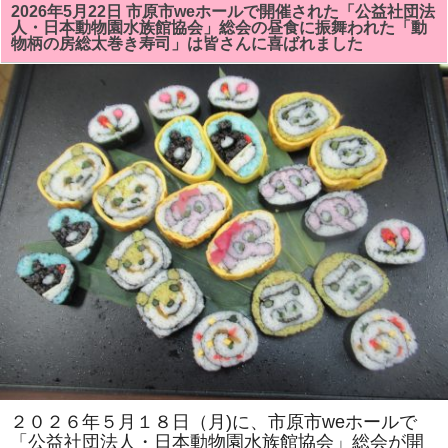
房
2026年5月22日 市原市weホールで開催された「公益社団法
す。
総
ご
人・日本動物園水族館協会」総会の昼食に振舞われた「動
太
参
物柄の房総太巻き寿司」は皆さんに喜ばれました
巻
加
ず
お
し
待
教
ち
室
し
は
て
「笹
い
の
ま
葉」
す。
「サ
は
ザ
エ」
を
巻
き
ま
す。
体
験
教
室
も
あ
り
ま
す。
は
２０２６年５月１８日（月)に、市原市weホールで
「公益社団法人・日本動物園水族館協会」総会が開