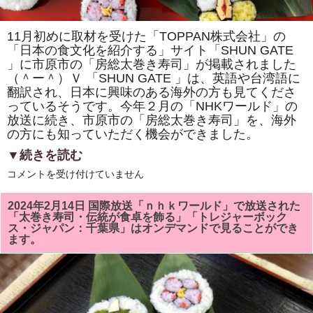
「市
原
の
11月初めに取材を受けた「TOPPAN株式会社」の
季
節
「日本の食文化を紹介する」サイト「SHUN GATE
の
」に市原市の「房総太巻き寿司」が掲載されました
行
事
（＾ー＾）Ｖ 「SHUN GATE 」は、英語や台湾語に
と
翻訳され、日本に興味のある海外の方も見てくださ
伝
統
っているそうです。今年２月の「NHKワールド」の
行
放送に続き、市原市の「房総太巻き寿司」を、海外
事
の方にも知っていただく機会ができました。
の
つ
ど
▼続きを読む
い
の
「TOPPAN
コメントを受け付けていません
食」
株
が
式
完
会
2024年2月14日 国際放送「ｎｈｋワールド」で放送された
成!!
社」
「太巻き寿司・伝統が食卓を飾る」「トレジャーボック
「シ
の
ス・ジャパン：千葉県」はオンデマンドで見ることができ
テ
「日
ます。
ィ
本
ラ
の
イ
食
フ」
文
と
化
「ア
を
イ
紹
チ
介