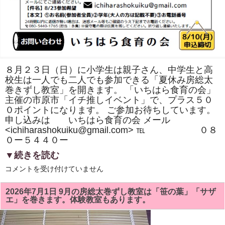
室」
１
回
（健
康
料
理
テ
キ
ス
８月２３日（日）に小学生は親子さん、中学生と高
ト
校生は一人でも二人でも参加できる「夏休み房総太
付）
巻きずし教室」を開きます。 「いちはら食育の会」
が
掲
主催の市原市「イチ推しイベント」で、プラス５０
載
０ポイントになります。 ご参加お待ちしています。
さ
れ
申し込みは いちはら食育の会 メール
ま
<ichiharashokuiku@gmail.com> ℡ ０８
し
た
０ー５４４０ー
は
▼続きを読む
市
コメントを受け付けていません
原
市
「イ
2026年7月1日 9月の房総太巻ずし教室は「笹の葉」「サザ
チ
エ」を巻きます。体験教室もあります。
推
し
イ
ベ