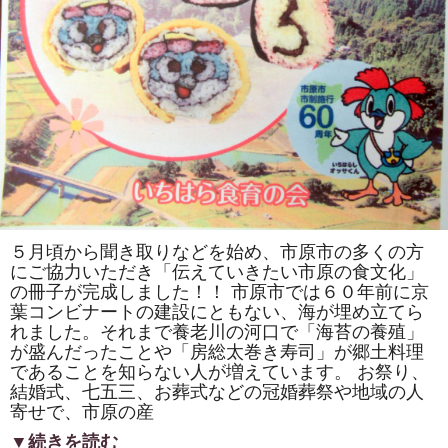
ー
ボ
ッ
ク
ス・
ジ
ャ
パ
ン：
千
葉
県」
は
オ
ン
デ
マ
ン
５月頃から聞き取りなどを始め、市原市の多くの方
ド
にご協力いただき「伝えていきたい市原の食文化」
で
見
の冊子が完成しました！！ 市原市では６０年前に京
る
葉コンビナートの建設にともない、海が埋め立てら
こ
れました。それまで養老川の河口で「海苔の養殖」
と
が
が盛んだったことや「房総太巻き寿司」が郷土料理
で
であることを知らない人が増えています。 お祭り、
き
ま
結婚式、七五三、お葬式などの冠婚葬祭や地域の人
す。
寄せで、市原の産
は
▼続きを読む