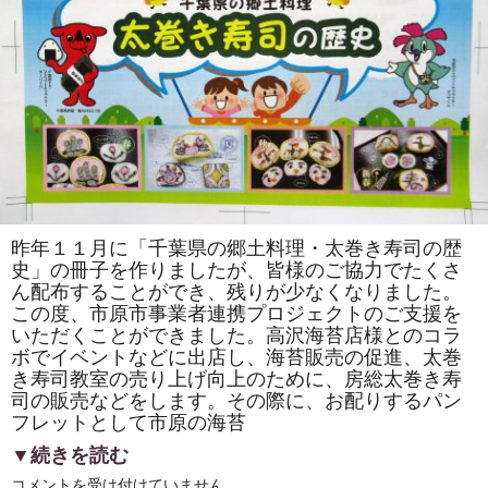
葉
の
郷
土
食
『房
総
太
巻
き
寿
司
を
伝
え
た
昨年１１月に「千葉県の郷土料理・太巻き寿司の歴
い』
史」の冊子を作りましたが、皆様のご協力でたくさ
が
掲
ん配布することができ、残りが少なくなりました。
載
この度、市原市事業者連携プロジェクトのご支援を
さ
れ
いただくことができました。高沢海苔店様とのコラ
ま
ボでイベントなどに出店し、海苔販売の促進、太巻
し
き寿司教室の売り上げ向上のために、房総太巻き寿
た!!
は
司の販売などをします。その際に、お配りするパン
フレットとして市原の海苔
▼続きを読む
「市
コメントを受け付けていません