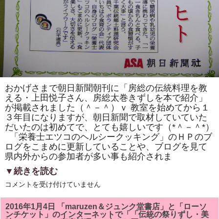
おかげさまで朝日新聞朝刊に「房総の伝統料理を教
える・上田悦子さん、房総太巻きずしを本で紹介」
が掲載されました（＾－＾）ｖ 教室を始めてから１
３年目になりますが、朝日新聞で取材していていた
だいたのは初めてで、とても嬉しいです（*＾－＾*）
「栄養士エツコのヘルシークッキング」のＨＰのブ
ログをこまめに更新していることや、ブログを見て
県内外からの参加者が多い事も紹介されま
▼続きを読む
今
コメントを受け付けていません
日
の
朝
2016年1月4日 「maruzen＆ジュンク堂書店」と「ローソ
日
ンチケット」のインターネットで「「伝統の祭りずし・美
新