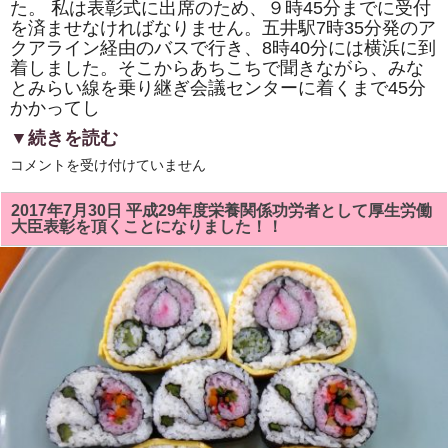
た。 私は表彰式に出席のため、９時45分までに受付
を
発
を済ませなければなりません。五井駅7時35分発のア
表
クアライン経由のバスで行き、8時40分には横浜に到
し
着しました。そこからあちこちで聞きながら、みな
ま
し
とみらい線を乗り継ぎ会議センターに着くまで45分
た。
かかってし
は
▼続きを読む
平
コメントを受け付けていません
成
29
年
2017年7月30日 平成29年度栄養関係功労者として厚生労働
度
大臣表彰を頂くことになりました！！
全
国
栄
養
改
善
大
会・
第
1
回
栄
養
の
日・
記