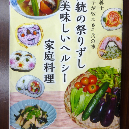
国
児
童
ク
ラ
ス
で
「千
葉
の
伝
統
郷
土
料
理
を
海
外
か
ら
来
た
人
に
紹
介
し
よ
う！」
を
テ