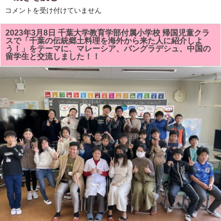
「伝
コメントを受け付けていません
え
て
い
2023年3月8日 千葉大学教育学部付属小学校 帰国児童クラ
き
スで「千葉の伝統郷土料理を海外から来た人に紹介しよ
た
う！」をテーマに、マレーシア、バングラデシュ、中国の
い
留学生と交流しました！！
市
原
の
食
文
化」
の
冊
子
が
完
成！！
「地
域
住
民
主
体
の
ま
ち
づ
く
り