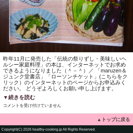
介
は
昨年11月に発売した「伝統の祭りずし・美味しいヘ
ルシー家庭料理」の本は、インターネットでお求め
できるようになりました（＾－＾）／ 「maruzen＆
ジュンク堂書店」「ローソンチケット」(こちらをク
リック）のインターネットのページからお申込みく
ださい。 どうぞよろしくお願い申し上げます。
▼続きを読む
「maruzen
コメントを受け付けていません
＆
ジ
ュ
▲トップに戻る
ン
ク
Copyright(C) 2026 healthy-cooking.jp All Rights Reserved.
堂