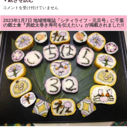
3
コメントを受け付けていません
月
の
房
2023年1月7日 地域情報誌「シティライフ・元旦号」に千葉
総
の郷土食『房総太巻き寿司を伝えたい』が掲載されました!!
太
巻
き
寿
司
教
室
は
「ラ
ッ
パ
水
仙」
「二
つ
の
花」
を
巻
き
ま
す。
は