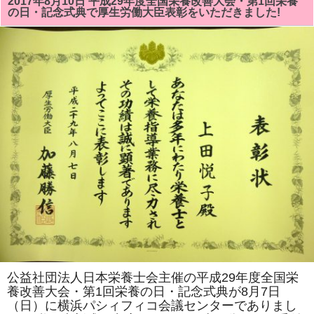
2017年8月10日 平成29年度全国栄養改善大会・第1回栄養
「日
の日・記念式典で厚生労働大臣表彰をいただきました!
本
栄
養
改
善
学
会」
で
『千
葉
県
の
郷
土
料
理
「太
巻
き
寿
司」
の
起
源
を
探
っ
公益社団法人日本栄養士会主催の平成29年度全国栄
て
養改善大会・第1回栄養の日・記念式典が8月7日
の
考
（日）に横浜パシィフィコ会議センターでありまし
察』