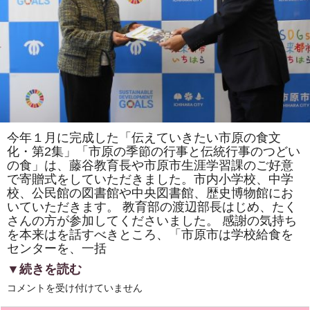
日
本
動
物
園
水
族
館
協
会」
総
会
の
昼
今年１月に完成した「伝えていきたい市原の食文
食
化・第2集」「市原の季節の行事と伝統行事のつどい
に
振
の食」は、藤谷教育長や市原市生涯学習課のご好意
舞
で寄贈式をしていただきました。市内小学校、中学
わ
れ
校、公民館の図書館や中央図書館、歴史博物館にお
た
いていただきます。 教育部の渡辺部長はじめ、たく
「動
物
さんの方が参加してくださいました。 感謝の気持ち
柄
を本来はを話すべきところ、「市原市は学校給食を
の
センターを、一括
房
総
太
▼続きを読む
巻
き
市
コメントを受け付けていません
寿
原
司」
市