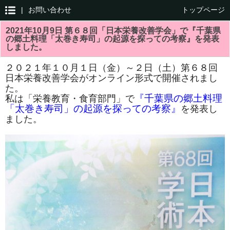
|
お問い合わせ
トップページ
2021年10月9日 第６８回「日本栄養改善学会」で『千葉県
の郷土料理「太巻き寿司」の起源を探っての考察』を発表
しました。
２０２１年１０月１日（金）～２日（土）第６８回
日本栄養改善学会がオンライン形式で開催されまし
た。
『千葉県の郷土料理
私は「栄養教育・食育部門」で
「太巻き寿司」の起源を探っての考察』
を発表し
ました。