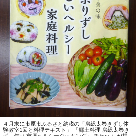
を
伝
え
る
会」
主
催
「房
総
太
巻
き
ず
し
体
験
教
室」
を
「市
原
ヘ
ル
シ
ー
ク
ッ
キ
ン
４月末に市原市ふるさと納税の「房総太巻きずし体
グ」
験教室1回と料理テキスト」 「郷土料理 房総太巻き
で
開