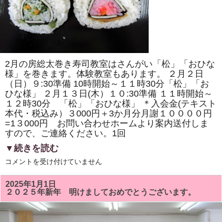
の
桜」
「ド
ラ
え
も
ん
風」
を
2月の房総太巻き寿司教室はさんがい「松」「おひな
巻
き
様」を巻きます。体験教室もあります。 ２月２日
ま
（日）９:30準備 10時開始～１１時30分「松」「お
す。
ひな様」 ２月１３日(木）１０:30準備 １１時開始～
体
験
１２時30分 「松」「おひな様」 ＊入会金(テキスト
教
本代・税込み）３000円＋3か月分月謝１００００円
室
も
=1３000円 お問い合わせホームより案内送付しま
あ
すので、ご連絡ください。1回
り
ま
▼続きを読む
す。
は
２
コメントを受け付けていません
月
の
房
2025年1月1日
総
２０２５年新年 明けましておめでとうございます。
太
巻
き
寿