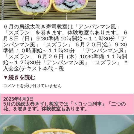
原
ヘ
ル
シ
ー
ク
６月の房総太巻き寿司教室は「アンパンマン風」
ッ
キ
「スズラン」を巻きます。体験教室もあります。 ６
ン
月８日（日）９:30準備 10時開始～１１時30分「ア
グ・
ンパンマン風」「スズラン」 ６月２０日(金）９:30
房
総
準備 １０時開始～１１時30分 「アンパンマン風」
太
「スズラン」 ６月２６日（木）10:30準備 １１時開
巻
き
始～１２時30分「アンパンマン風」「スズラン」 ＊
寿
入会金(テキスト本代・税
司
体
▼続きを読む
験」
が
6
コメントを受け付けていません
掲
月
載
の
さ
房
れ
2025年4月3日
総
ま
5月の房総太巻きずし教室では「トロッコ列車」「二つの
太
し
花」を巻きます。体験教室もあります。
巻
た！！
き
は
ず
し
教
室