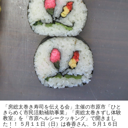
は
一
人
で
の
参
加
も
ok」
の
参
加
者
を
募
集
し
ま
す！！
は
「房総太巻き寿司を伝える会」主催の市原市「ひと
きらめく市民活動補助事業」「房総太巻きずし体験
教室」を「市原ヘルシークッキング」で開きまし
た！！ ５月１１日（日）は春香さん、５月１６日