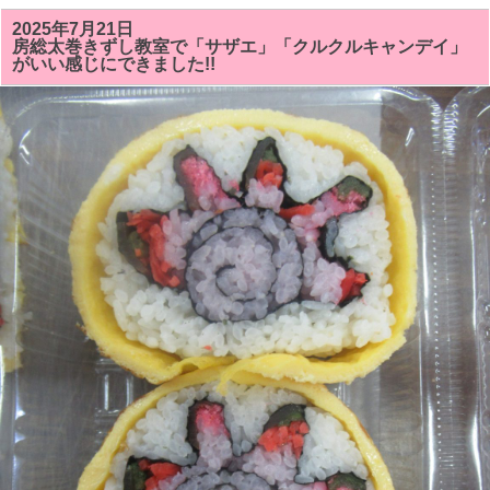
の
房
2025年7月21日
総
房総太巻きずし教室で「サザエ」「クルクルキャンデイ」
太
がいい感じにできました!!
巻
き
寿
司
教
室
で
は
「サ
ザ
ン
カ
ま
た
は
ク
リ
ス
マ
ス
ツ
リ
ー」
「シ
ャ
チ
（オ
ル