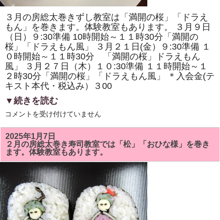
ま
す。
３月の房総太巻きずし教室は「満開の桜」「ドラえ
体
験
もん」を巻きます。体験教室もあります。 ３月９日
教
（日）９:30準備 10時開始～１１時30分「満開の
室
桜」「ドラえもん風」 ３月２１日(金）９:30準備 １
も
あ
０時開始～１１時30分 「満開の桜」ドラえもん
り
風」 ３月２７日（木）１０:30準備 １１時開始～１
ま
す。
２時30分「満開の桜」「ドラえもん風」 ＊入会金(テ
は
キスト本代・税込み）３00
▼続きを読む
3
コメントを受け付けていません
月
の
房
2025年1月7日
総
２月の房総太巻き寿司教室では「松」「おひな様」を巻き
太
ます。体験教室もあります。
巻
き
ず
し
教
室
で
は
「満
開