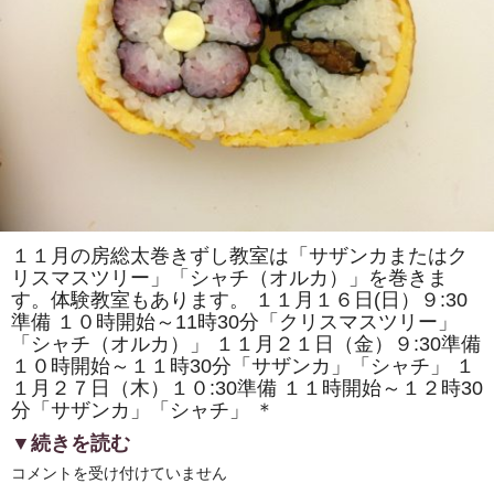
で
「房
総
太
巻
き
寿
司」
を
販
売
し
ま
す！！
は
１１月の房総太巻きずし教室は「サザンカまたはク
リスマスツリー」「シャチ（オルカ）」を巻きま
す。体験教室もあります。 １１月１６日(日）９:30
準備 １０時開始～11時30分「クリスマスツリー」
「シャチ（オルカ）」 １１月２１日（金）９:30準備
１０時開始～１１時30分「サザンカ」「シャチ」 １
１月２７日（木）１０:30準備 １１時開始～１２時30
分「サザンカ」「シャチ」 ＊
▼続きを読む
11
コメントを受け付けていません
月