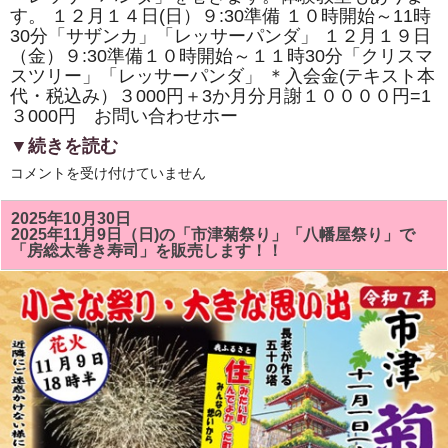
寿
す。 １２月１４日(日）９:30準備 １０時開始～11時
司
の
30分「サザンカ」「レッサーパンダ」 １２月１９日
体
（金）９:30準備１０時開始～１１時30分「クリスマ
験
スツリー」「レッサーパンダ」 ＊入会金(テキスト本
教
室
代・税込み）３000円＋3か月分月謝１００００円=1
も
３000円 お問い合わせホー
あ
り
▼続きを読む
ま
す。
１
は
コメントを受け付けていません
２
月
の
2025年10月30日
房
2025年11月9日（日)の「市津菊祭り」「八幡屋祭り」で
総
「房総太巻き寿司」を販売します！！
太
巻
き
ず
し
教
室
は
「ク
リ
ス
マ
ス
ツ