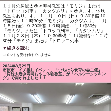
１１月の房総太巻き寿司教室は「モミジ」または
「トロッコ列車」「カタツムリ」を巻きます。体験
教室もあります。 １１月１０日（日）９:30準備 10
時開始～１１時30分「モミジ」「カタツムリ」 １月
１５日(金）９:30準備 １０時開始～１１時30分
「モミジ」または「トロッコ列車」「カタツムリ」
１１月２８日（木）１０:30準備 １１時開始～１２時
30分「モミジ」または「トロッコ列車
▼続きを読む
１
コメントを受け付けていません
１
月
の
2024年8月29日
房
市原市「イチ推しイベント」「いちはら食育の会主催」
総
「房総太巻き寿司おやこ体験教室」が「ヘルシークッキン
太
グ」で開かれました！！
巻
き
寿
司
教
室
は
「モ
ミ
ジ」