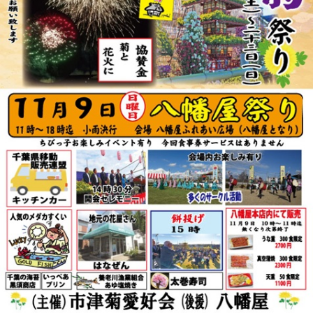
リ
ー
ま
た
は
サ
ザ
ン
カ」
と
「レ
ッ
サ
ー
パ
ン
ダ」
を
巻
き
ま
す。
体
験
教
室
も
あ
り
ま
す。
は