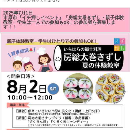
総
太
巻
2025年7月1日
き
市原市『イチ押しイベント』「房総太巻きずし・親子体験
ず
教室・学生は一人での参加もok」の参加者を募集しま
し
す！！
教
室
で
「サ
ザ
エ」
「ク
ル
ク
ル
キ
ャ
ン
デ
イ」
が
い
い
感
じ
に
で
き
ま
し
た!!