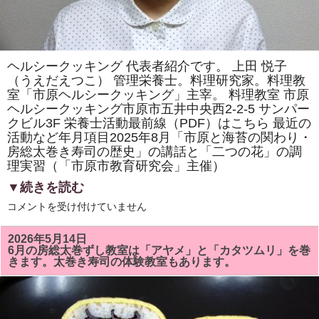
ヘルシークッキング 代表者紹介です。 上田 悦子
（うえだえつこ） 管理栄養士。料理研究家。料理教
室「市原ヘルシークッキング」主宰。 料理教室 市原
ヘルシークッキング市原市五井中央西2-2-5 サンパー
クビル3F 栄養士活動最前線（PDF）はこちら 最近の
活動など年月項目2025年8月「市原と海苔の関わり・
房総太巻き寿司の歴史」の講話と「二つの花」の調
理実習（「市原市教育研究会」主催）
▼続きを読む
ヘ
コメントを受け付けていません
ル
シ
ー
2026年5月14日
ク
6月の房総太巻ずし教室は「アヤメ」と「カタツムリ」を巻
ッ
きます。太巻き寿司の体験教室もあります。
キ
ン
グ
代
表
者