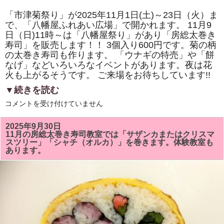
「市津菊祭り」が2025年11月1日(土)～23日（火）ま
で、「八幡屋ふれあい広場」で開かれます。 11月9
日（日)11時～は「八幡屋祭り」があり「房総太巻き
寿司」を販売します！！ 3個入り600円です。菊の柄
の太巻き寿司も作ります。 「ウナギの特売」や「餅
なげ」などいろいろなイベントがあります。夜は花
火も上がるそうです。 ご来場をお待ちしています!!
▼続きを読む
2025
コメントを受け付けていません
年
11
月
2025年9月30日
9
11月の房総太巻き寿司教室では「サザンカまたはクリスマ
日
スツリー」「シャチ（オルカ）」を巻きます。体験教室も
（日)
あります。
の
「市
津
菊
祭
り」
「八
幡
屋
祭
り」