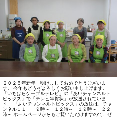
司
教
室
で
は
「松」
「お
ひ
な
様」
を
巻
き
ま
す。
体
験
教
室
も
あ
り
ま
２０２５年新年 明けましておめでとうございま
す。
す。 今年もどうぞよろしくお願い申し上げます。
は
「いちはらケーブルテレビ」の「あいチャンネルト
ピックス」で「テレビ年賀状」が放送されていま
す。 「あいチャンネルトピックス」の放送は、チャ
ンネル１１ ９時～ １２時～ １９時～ ２２
時～ ホームページからもご覧いただけますので、ぜ