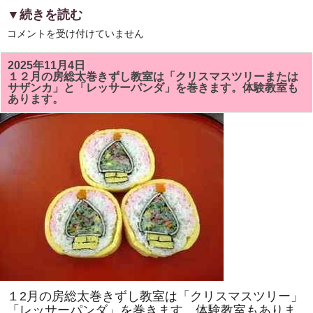
▼続きを読む
6
コメントを受け付けていません
月
の
房
2025年11月4日
総
１２月の房総太巻きずし教室は「クリスマスツリーまたは
太
サザンカ」と「レッサーパンダ」を巻きます。体験教室も
巻
あります。
ず
し
教
室
は
「ア
ヤ
メ」
と
「カ
タ
ツ
ム
リ」
を
巻
き
ま
す。
太
１2月の房総太巻きずし教室は「クリスマスツリー」
巻
き
「レッサーパンダ」を巻きます。体験教室もありま