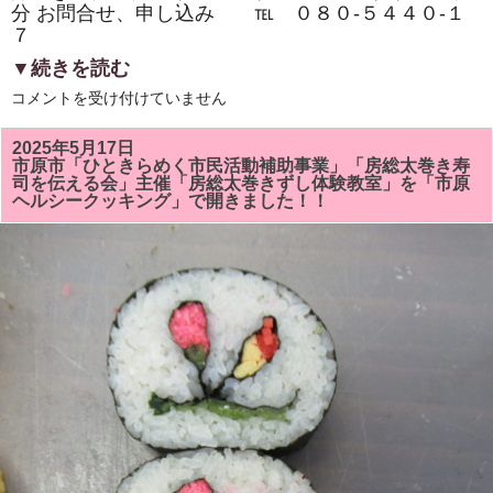
分 お問合せ、申し込み ℡ ０８０‐５４４０‐１
７
▼続きを読む
市
コメントを受け付けていません
原
市
『イ
2025年5月17日
チ
市原市「ひときらめく市民活動補助事業」「房総太巻き寿
押
司を伝える会」主催「房総太巻きずし体験教室」を「市原
し
ヘルシークッキング」で開きました！！
イ
ベ
ン
ト』
「房
総
太
巻
き
ず
し・
親
子
体
験
教
室・
学
生