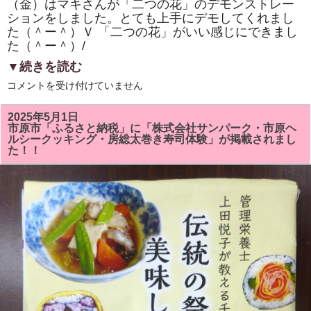
（金）はマキさんが「二つの花」のデモンストレー
ションをしました。とても上手にデモしてくれまし
た（＾ー＾）Ｖ 「二つの花」がいい感じにできまし
た（＾ー＾）/
▼続きを読む
市
コメントを受け付けていません
原
市
「ひ
2025年5月1日
と
市原市「ふるさと納税」に「株式会社サンパーク・市原ヘ
き
ルシークッキング・房総太巻き寿司体験」が掲載されまし
ら
た！！
め
く
市
民
活
動
補
助
事
業」
「房
総
太
巻
き
寿
司