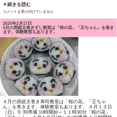
▼続きを読む
5
コメントを受け付けていません
月
の
房
2025年2月17日
総
4月の房総太巻きずし教室は「桜の花」「正ちゃん」を巻き
太
ます。体験教室もあります。
巻
き
ず
し
教
室
で
は
「ト
ロ
ッ
コ
列
車」
「二
つ
の
花」
を
４月の房総太巻き寿司教室は「桜の花」「正ちゃ
巻
き
ん」を巻きます。体験教室もあります。 ４月１３日
ま
（日）９:30準備 10時開始～１１時30分「桜の花」
す。