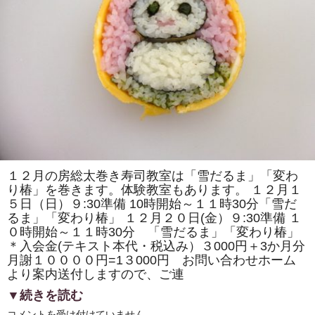
の
取
材
で
「房
総
太
巻
き
寿
司」
の
歴
史
の
紹
介
や
１２月の房総太巻き寿司教室は「雪だるま」「変わ
作
り椿」を巻きます。体験教室もあります。 １２月１
り
方
５日（日）９:30準備 10時開始～１１時30分「雪だ
の
るま」「変わり椿」 １２月２０日(金）９:30準備 １
デ
モ
０時開始～１１時30分 「雪だるま」「変わり椿」
ン
＊入会金(テキスト本代・税込み）３000円＋3か月分
ス
ト
月謝１００００円=1３000円 お問い合わせホーム
レ
より案内送付しますので、ご連
ー
シ
▼続きを読む
ョ
ン
１
コメントを受け付けていません