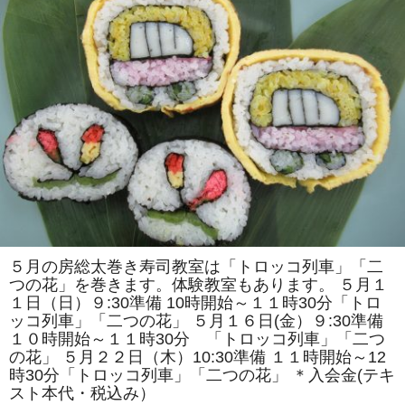
で
は
「ア
ン
パ
ン
マ
ン
風」
「ス
ズ
ラ
ン」
を
巻
き
ま
す。
体
験
教
５月の房総太巻き寿司教室は「トロッコ列車」「二
室
つの花」を巻きます。体験教室もあります。 ５月１
も
あ
１日（日）９:30準備 10時開始～１１時30分「トロ
り
ッコ列車」「二つの花」 ５月１６日(金）９:30準備
ま
す。
１０時開始～１１時30分 「トロッコ列車」「二つ
は
の花」 ５月２２日（木）10:30準備 １１時開始～12
時30分「トロッコ列車」「二つの花」 ＊入会金(テキ
スト本代・税込み）