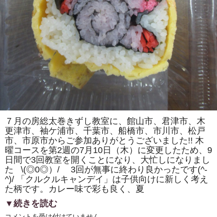
カ）」
を
巻
き
ま
す。
体
験
教
室
も
あ
り
ま
す。
は
７月の房総太巻きずし教室に、館山市、君津市、木
更津市、袖ケ浦市、千葉市、船橋市、市川市、松戸
市、市原市からご参加ありがとうございました!! 木
曜コースを第2週の7月10日（木）に変更したため、9
日間で3回教室を開くことになり、大忙しになりまし
た \(◎0◎）/ 3回が無事に終わり良かったです(^-
^)/ 「クルクルキャンデイ」は子供向けに新しく考え
た柄です。カレー味で彩も良く、夏
▼続きを読む
房
コメントを受け付けていません