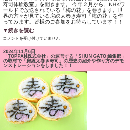
寿司体験教室」を開きます。 今年２月から、NHKワ
ールドで放送されている「梅の花」を巻きます。世
界の方々が見ている房総太巻き寿司「梅の花」を作
ってみます。皆様のご参加をお待ちしています！！
▼続きを読む
市
コメントを受け付けていません
原
市
「イ
2024年11月6日
チ
「TOPPAN株式会社」の運営する「SHUN GATO 編集部」
推
の取材で「房総太巻き寿司」の歴史の紹介や作り方のデモ
し
ンストレーションをしました！！
イ
ベ
ン
ト」
い
ち
は
ら
の
郷
土
料
理
「房
総
太