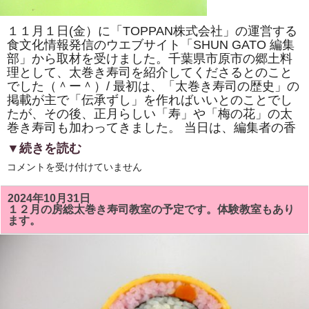
巻
き
寿
１１月１日(金）に「TOPPAN株式会社」の運営する
司
体
食文化情報発信のウエブサイト「SHUN GATO 編集
験
部」から取材を受けました。千葉県市原市の郷土料
教
室」
理として、太巻き寿司を紹介してくださるとのこと
で
でした（＾ー＾）/ 最初は、「太巻き寿司の歴史」の
「NHK
掲載が主で「伝承ずし」を作ればいいとのことでし
ワ
ー
たが、その後、正月らしい「寿」や「梅の花」の太
ル
巻き寿司も加わってきました。 当日は、編集者の香
ド」
で
▼続きを読む
放
送
「TOPPAN
コメントを受け付けていません
さ
株
れ
式
て
会
い
2024年10月31日
社」
る
１２月の房総太巻き寿司教室の予定です。体験教室もあり
の
「梅
ます。
運
の
営
花」
す
を
る
巻
「SHUN
き
GATO
ま
編
す。
集
は
部」