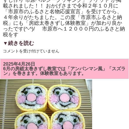
ずし作り 市原ヘルシークッキング」 チケット が掲
き
載されました！！ おかげさまで令和２年１０月に
ま
し
「市原市のふるさと名物応援宣言」を受けてから、
た！！
４年余りがたちました。この度「市原市ふるさと納
は
税」にも「房総太巻きずし体験教室」が加わり良か
ったです(^-^)/ 市原市へ１２０００円のふるさと納
税をす
▼続きを読む
市
コメントを受け付けていません
原
市
「ふ
2025年4月26日
る
6月の房総太巻きずし教室では「アンパンマン風」「スズラ
さ
ン」を巻きます。体験教室もあります。
と
納
税」
に
「株
式
会
社
サ
ン
パ
ー
ク・
市