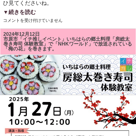
ひ見てくださいね。
▼続きを読む
２
コメントを受け付けていません
０
２
５
2024年12月12日
年
市原市「イチ推しイベント」いちはらの郷土料理「房総太
新
巻き寿司 体験教室」で「NHKワールド」で放送されている
年
「梅の花」を巻きます。
明
け
ま
し
て
お
め
で
と
う
ご
ざ
い
ま
す。
は