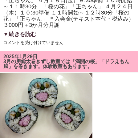
「正ちゃん」 ４月１８日(金）９:30準備 １０時開始
体
験
～１１時30分 「桜の花」「正ちゃん」 ４月２４日
教
（木）１０:30準備 １１時開始～１２時30分「桜の
室
も
花」「正ちゃん」 ＊入会金(テキスト本代・税込み）
あ
３000円＋3か月分月謝
り
ま
▼続きを読む
す。
は
4
コメントを受け付けていません
月
の
房
2025年1月29日
総
3月の房総太巻きずし教室では「満開の桜」「ドラえもん
太
風」を巻きます。体験教室もあります。
巻
き
ず
し
教
室
は
「桜
の
花」
「正
ち
ゃ
ん」
を
巻
き