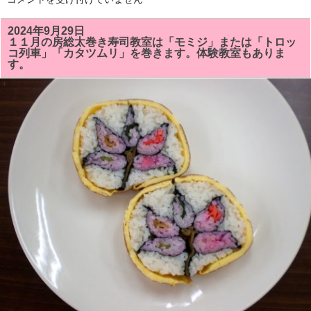
を
２
し
月
ま
の
2024年9月29日
し
房
た！！
１１月の房総太巻き寿司教室は「モミジ」または「トロッ
総
は
コ列車」「カタツムリ」を巻きます。体験教室もありま
太
す。
巻
き
寿
司
教
室
の
予
定
で
す。
体
験
教
室
も
あ
り
ま
す。
は