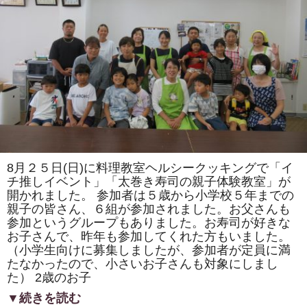
ま
た
は
「ト
ロ
ッ
コ
列
車」
「カ
タ
ツ
ム
リ」
を
巻
き
8月２５日(日)に料理教室ヘルシークッキングで「イ
ま
す。
チ推しイベント」「太巻き寿司の親子体験教室」が
体
開かれました。 参加者は５歳から小学校５年までの
験
親子の皆さん、６組が参加されました。お父さんも
教
室
参加というグループもありました。お寿司が好きな
も
お子さんで、昨年も参加してくれた方もいました。
あ
り
（小学生向けに募集しましたが、参加者が定員に満
ま
たなかったので、小さいお子さんも対象にしまし
す。
は
た） 2歳のお子
▼続きを読む