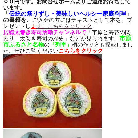
００円
です。お問合せホームよりご連絡お待ちして
います。
「
伝統の祭りずし・美味しいヘルシー家庭料理
」
の書籍を、
ご入会の方にはテキストとして本を、プ
レゼントし
ま
す。こちらをクリック
房総太巻き寿司活動チャンネル
で
「市原と海苔の関
市原
わり 太巻き寿司の歴史」などが見られます。
市ふるさと名物
の
「列車」
柄の作り方も掲載しまし
た。ぜひご覧ください
こちらをクリック