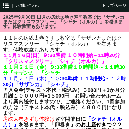
|
お問い合わせ
トップページ
2025年9月30日 11月の房総太巻き寿司教室では「サザンカ
またはクリスマスツリー」「シャチ（オルカ）」を巻きま
す。体験教室もあります。
１１月の房総太巻きずし教室は「サザンカまたはク
リスマスツリー」「シャチ（オルカ）」を巻きま
す。体験教室もあります。
(日）
９:30準備 １０時開始～11時30分
１１月１６
日
「クリスマスツリー」「シャチ（オルカ）」
１１月２１日（金）９
:30準備１０時開始～１１時30
分「サザンカ」「シャチ」
１１月２７日（木）１０
:30準備 １１時開始～１２時
30分
「サザンカ」「シャチ」
＊入会金(
テキスト本代・税込み）３000円＋3か月分
月謝１００００円=1３000円 お問い合わせホーム
より案内送付しますので、ご連絡ください。
1回参加
の方は（テキスト本代・税込み）４８００
円になり
ます。
房総太巻きずし体験は
教室開催日
に
「シャチ（オル
カ）」
を巻きます。「卵巻き」
のお土産付きで２２