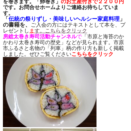
を巻きます。「卵巻き」
のお土産付きで２２００円
です。お問合せホームよりご連絡お待ちしていま
す。
「
伝統の祭りずし・美味しいヘルシー家庭料理
」
の書籍を、
ご入会の方にはテキストとして本を、プ
レゼントし
ま
す。こちらをクリック
房総太巻き寿司活動チャンネル
で
「市原と海苔のか
かわり太巻き寿司の歴史」などが見られます。市原
市ふるさと名物の「列車」柄の作り方も新しく掲載
しました。ぜひご覧ください
こちらをクリック