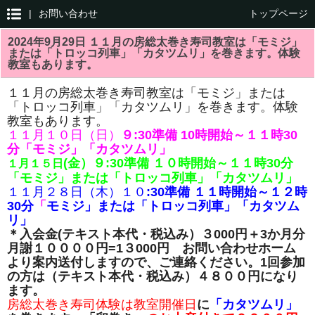
|
お問い合わせ
トップページ
2024年9月29日 １１月の房総太巻き寿司教室は「モミジ」
または「トロッコ列車」「カタツムリ」を巻きます。体験
教室もあります。
１１月の房総太巻き寿司教室は「モミジ」または
「トロッコ列車」「カタツムリ」を巻きます。体験
教室もあります。
１１月１０日（日）
９:30準備 10時開始～１１時30
分「モミジ」「カタツムリ」
(金）９:30準備 １０時開始～１１時30分
１月１５
日
「モミジ」または「トロッコ列車」「カタツムリ」
１１月２８日（木）１０
:30準備 １１時開始～１２時
30分
「
モミジ」または「トロッコ列車」「カタツム
リ」
＊入会金(
テキスト本代・税込み）３000円＋3か月分
月謝１００００円=1３000円 お問い合わせホーム
より案内送付しますので、ご連絡ください。
1回参加
の方は（テキスト本代・税込み）４８００
円になり
ます。
房総太巻き寿司体験は教室開催日
に
「カタツムリ」