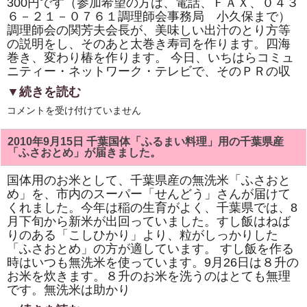
調
300円です（参加希望の方は、電話、ＦＡＸ、０４３
理
６－２１－０７６１調理師会事務局 小久保まで）
師
調理師会の関芳夫会長が、美味しい出汁のとり方等
会
主
の説明をし、そのあと太巻き寿司を作ります。四海
催
巻き、変わり椿を作ります。 今日、いちはらコミュ
の
「房
ニティー・ネットワーク・テレビで、そのＰＲの収
総
太
▼続きを読む
巻
き
千
コメントを受け付けていません
寿
葉
司
県
講
調
2010年9月15日 千葉国体「ふるまい料理」用の千葉県産
習
理
「ふさおとめ」が届きました。
会」
師
は
会
市
国体用のお米として、千葉県産の無洗米「ふさおと
原
め」を、市内のスーパー「せんどう」さんが届けて
支
部・
くれました。今年は稲の生育がよく、千葉県では、8
食
月下旬から新米が出回っていました。すし飯はねば
と
りのある「こしひかり」より、粒がしっかりした
健
康
「ふさおとめ」の方が適しています。 すし飯を作る
推
時はいつも無洗米を使っています。9月26日は８升の
進・
太
お米を炊きます。８升のお米を洗うのはとても無理
巻
です。無洗米は助かり
き
寿