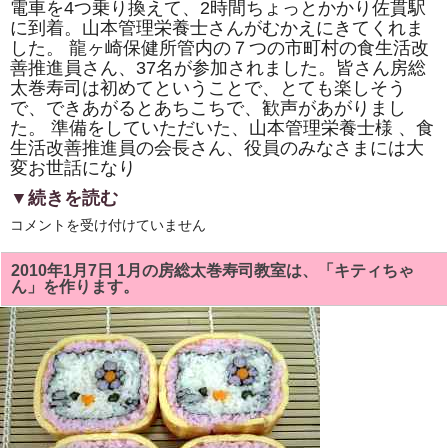
電車を4つ乗り換えて、2時間ちょっとかかり佐貫駅
当
に到着。山本管理栄養士さんがむかえにきてくれま
し
ま
した。 龍ヶ崎保健所管内の７つの市町村の食生活改
す。
善推進員さん、37名が参加されました。皆さん房総
は
太巻寿司は初めてということで、とても楽しそう
で、できあがるとあちこちで、歓声があがりまし
た。 準備をしていただいた、山本管理栄養士様 、食
生活改善推進員の会長さん、役員のみなさまには大
変お世話になり
▼続きを読む
茨
コメントを受け付けていません
城
県
龍
2010年1月7日 1月の房総太巻寿司教室は、「キティちゃ
ヶ
ん」を作ります。
崎
保
健
所
管
内
の
食
生
活
改