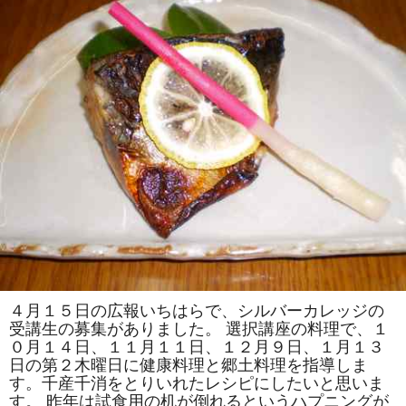
体
の
市
原
市
の
郷
土
料
理
「房
総
太
巻
き
寿
司
作
り」
の
打
ち
合
わ
せ
４月１５日の広報いちはらで、シルバーカレッジの
が
受講生の募集がありました。 選択講座の料理で、１
あ
り
０月１４日、１１月１１日、１２月９日、１月１３
ま
日の第２木曜日に健康料理と郷土料理を指導しま
し
た。
す。千産千消をとりいれたレシピにしたいと思いま
は
す。 昨年は試食用の机が倒れるというハプニングが