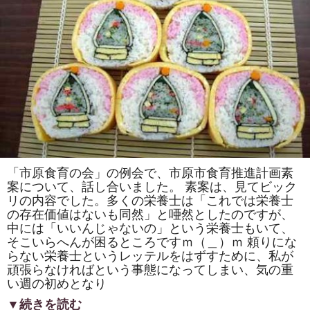
ィ
ち
ゃ
ん」
を
作
り
ま
す。
は
「市原食育の会」の例会で、市原市食育推進計画素
案について、話し合いました。 素案は、見てビック
リの内容でした。多くの栄養士は「これでは栄養士
の存在価値はないも同然」と唖然としたのですが、
中には「いいんじゃないの」という栄養士もいて、
そこいらへんが困るところですｍ（＿）ｍ 頼りにな
らない栄養士というレッテルをはずすために、私が
頑張らなければという事態になってしまい、気の重
い週の初めとなり
▼続きを読む