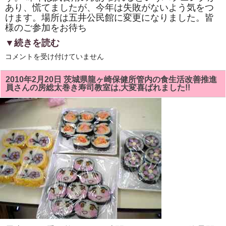
あり、慌てましたが、今年は失敗がないよう気をつ
けます。場所は五井公民館に変更になりました。皆
様のご参加をお待ち
▼続きを読む
市
コメントを受け付けていません
原
市
シ
2010年2月20日 茨城県龍ヶ崎保健所管内の食生活改善推進
ル
員さんの房総太巻き寿司教室は,大変喜ばれました!!
バ
ー
カ
レ
ッ
ジ
で
今
年
も
「健
康
料
理・
郷
土
料
理」
を
担