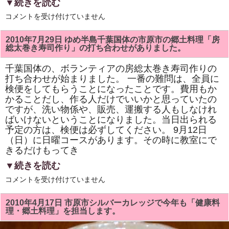
▼続きを読む
司
講
千
コメントを受け付けていません
習
葉
会
国
は
体
2010年7月29日 ゆめ半島千葉国体の市原市の郷土料理「房
「ふ
総太巻き寿司作り」の打ち合わせがありました。
る
ま
い
千葉国体の、ボランティアの房総太巻き寿司作りの
料
打ち合わせが始まりました。 一番の難問は、全員に
理」
用
検便をしてもらうことになったことです。費用もか
の
かることだし、作る人だけでいいかと思っていたの
千
ですが、洗い物係や、販売、運搬する人もしなけれ
葉
県
ばいけないということになりました。当日出られる
産
予定の方は、検便は必ずしてください。 9月12日
「ふ
さ
（日）に日曜コースがあります。その時に教室にで
お
きるだけもってき
と
め」
▼続きを読む
が
届
ゆ
コメントを受け付けていません
き
め
ま
半
し
島
た。
2010年4月17日 市原市シルバーカレッジで今年も「健康料
千
は
理・郷土料理」を担当します。
葉
国