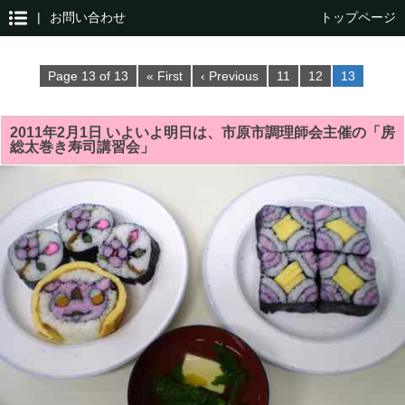
|
お問い合わせ
トップページ
Page 13 of 13
« First
‹ Previous
11
12
13
2011年2月1日 いよいよ明日は、市原市調理師会主催の「房
総太巻き寿司講習会」