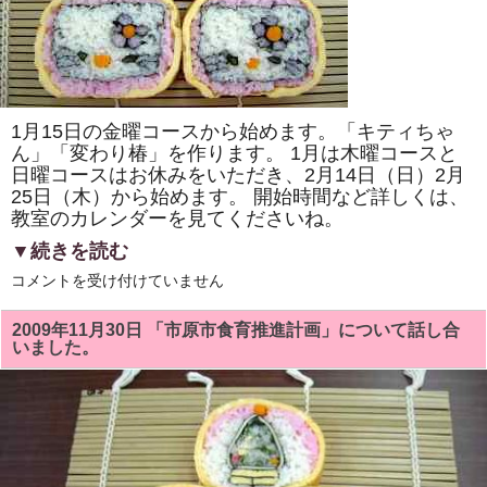
善
推
進
員
さ
ん
の
房
総
1月15日の金曜コースから始めます。「キティちゃ
太
ん」「変わり椿」を作ります。 1月は木曜コースと
巻
き
日曜コースはお休みをいただき、2月14日（日）2月
寿
25日（木）から始めます。 開始時間など詳しくは、
司
教
教室のカレンダーを見てくださいね。
室
は,
▼続きを読む
大
変
1
コメントを受け付けていません
喜
月
ば
の
れ
房
2009年11月30日 「市原市食育推進計画」について話し合
ま
総
いました。
し
太
た!!
巻
は
寿
司
教
室
は、
「キ
テ