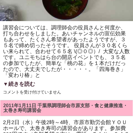
講習会については、調理師会の役員さんと何度か、
打ち合わせをしました。あいチャンネルの宣伝効果
もあって、たくさん希望者があったようですが、３
５名で締め切ったそうです。 役員さんが３０名くら
い来られて、合わせて６５名 \(◎０◎）/ 大変な人数
です。ユニモちはら台の開店イベントでも、３５名
の参加でしたが、簡単な「桃の花」を１本だけだっ
たので、大丈夫でしたが・・・・・。「四海巻き」
「変わり椿」と
▼続きを読む
い
コメントを受け付けていません
よ
い
よ
2011年1月11日 千葉県調理師会市原支部・食と健康推進・
明
太巻き寿司講習会
日
は、
市
2月2日（水）午後2時～4時、市原市勤労会館ＹＯＵ
原
ホールで、太巻き寿司の講習会があります。参加費
市