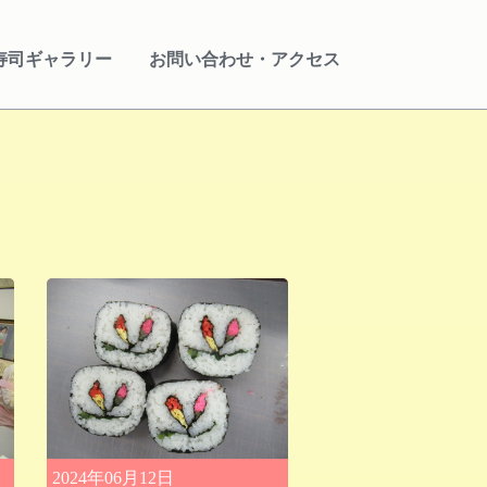
寿司ギャラリー
お問い合わせ・アクセス
2024年06月12日