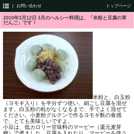
|
お問い合わせ
トップページ
2010年3月12日 3月のヘルシー料理は、「米粉と豆腐の草
だんご」です！
米粉と、白玉粉
（ヨモギ入り）を半分ずつ使い、絹ごし豆腐を混ぜ
ます。白玉粉の粒がなくなるまで、手でよく混ぜて
ください。小麦粉グルテンで作るヨモギ麩の食感
で、とても美味しいですよ。
小豆は、低カロリー甘味料のマービー（還元麦芽
糖）で煮ました。豆腐を入れたり、マービーを使う