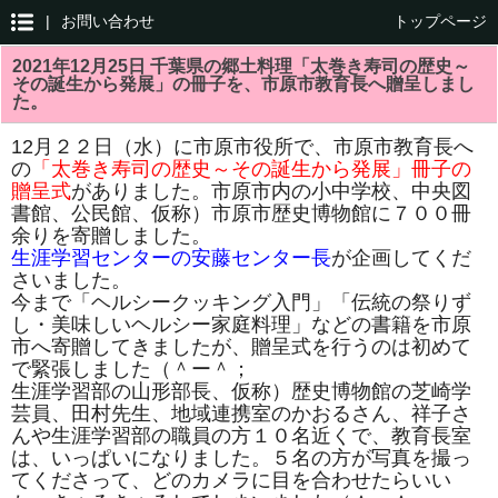
|
お問い合わせ
トップページ
2021年12月25日 千葉県の郷土料理「太巻き寿司の歴史～
その誕生から発展」の冊子を、市原市教育長へ贈呈しまし
た。
12月２２日（水）に市原市役所で、市原市教育長へ
の
「太巻き寿司の歴史～その誕生から発展」冊子の
贈呈式
がありました。市原市内の小中学校、中央図
書館、公民館、仮称）市原市歴史博物館に７００冊
余りを寄贈しました。
生涯学習センターの安藤センター長
が企画してくだ
さいました。
今まで「ヘルシークッキング入門」「伝統の祭りず
し・美味しいヘルシー家庭料理」などの書籍を市原
市へ寄贈してきましたが、贈呈式を行うのは初めて
で緊張しました（＾ー＾；
生涯学習部の山形部長、仮称）歴史博物館の芝崎学
芸員、田村先生、地域連携室のかおるさん、祥子さ
んや生涯学習部の職員の方１０名近くで、教育長室
は、いっぱいになりました。５名の方が写真を撮っ
てくださって、どのカメラに目を合わせたらいい