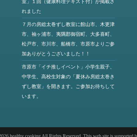
室」１回（健康料理テキスト付）が掲載さ
れました
７月の房総太巻ずし教室に館山市、木更津
市、袖ヶ浦市、夷隅郡御宿町、大多喜町、
松戸市、市川市、船橋市、市原市よりご参
加ありがとうございました！！
市原市「イチ推しイベント」小学生親子、
中学生、高校生対象の「夏休み房総太巻き
ずし教室」を開きます。ご参加お待ちして
います。
026 healthy cooking All Rights Reserved. This web site is supported 