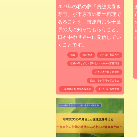
2023年の私の夢「房総太巻き
寿司」が市原市の郷土料理で
あることを、市原市民や千葉
県の人に知ってもらうこと、
日本中や世界中に発信してい
くことです。
節分
恵方巻き
いちはら市民大学
伝統の祭りずし・美味しいヘルシー家庭料理
いきいきサロン紙敷塾
房総太巻き寿司を伝える会
千葉県郷土料理太巻き寿司
♯いちはら市民大学