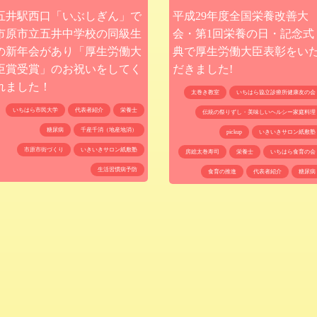
五井駅西口「いぶしぎん」で
平成29年度全国栄養改善大
市原市立五井中学校の同級生
会・第1回栄養の日・記念式
の新年会があり「厚生労働大
典で厚生労働大臣表彰をい
臣賞受賞」のお祝いをしてく
だきました!
れました！
太巻き教室
いちはら協立診療所健康友の会
いちはら市民大学
代表者紹介
栄養士
伝統の祭りずし・美味しいヘルシー家庭料理
糖尿病
千産千消（地産地消）
pickup
いきいきサロン紙敷塾
市原市街づくり
いきいきサロン紙敷塾
房総太巻寿司
栄養士
いちはら食育の会
生活習慣病予防
食育の推進
代表者紹介
糖尿病