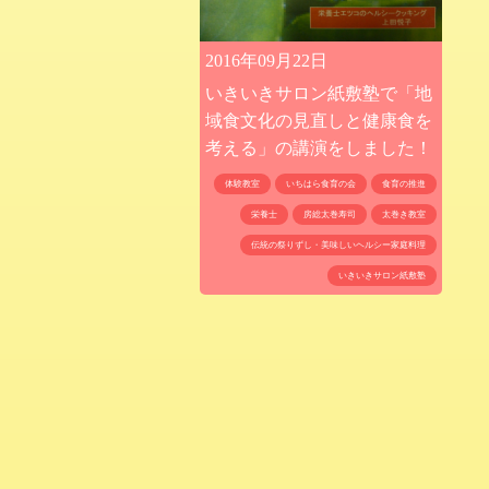
2016年09月22日
いきいきサロン紙敷塾で「地
域食文化の見直しと健康食を
考える」の講演をしました！
体験教室
いちはら食育の会
食育の推進
栄養士
房総太巻寿司
太巻き教室
伝統の祭りずし・美味しいヘルシー家庭料理
いきいきサロン紙敷塾