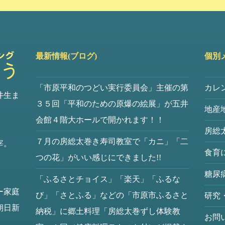
最新情報(ブログ)
個別
「市原平和のつどい実行委員会」主催の第
カレ
井生ま
３５回「平和のための原爆の絵展」が五井
地産
会館４階大ホールで開かれます！！
房総
７月の房総太巻き寿司教室で「カニ」「二
宰。
食育
つの花」がいい感じにできました!!
糖尿
「ふるさとチョイス」「楽天」「ふるな
ー家庭
び」「さとふる」などの「市原市ふるさと
研究
朝日新
納税」に郷土料理「房総太巻ずし体験教
お問