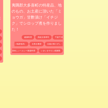
夷隅郡大多喜町の特産品、地
のもの、お土産に頂いた「ミ
ョウガ」甘酢漬け「イチジ
た
ク」でシロップ煮を作りまし
た！
健康料理
房総太巻寿司
千産千消
（地産地消）
太巻き教室
伝統の祭りずし・
美味しいヘルシー家庭料理
いきいきサロン紙敷塾