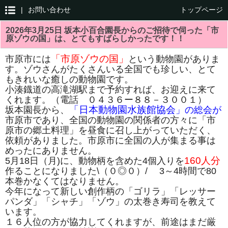
|
お問い合わせ
トップページ
2026年3月25日 坂本小百合園長からのご招待で伺った「市
原ゾウの国」は、とてもすばらしかったです！！
「市原ゾウの国」
市原市には
という動物園がありま
す。ゾウさんがたくさんいる全国でも珍しい、とて
もきれいな癒しの動物園です。
小湊鐡道の高滝湖駅まで予約すれば、お迎えに来て
くれます。（電話 ０４３６ー８８－３００１）
「日本動物園水族館協会
坂本園長から、
」の総会が
市原市であり、全国の動物園の関係者の方々に「市
原市の郷土料理」を昼食に召し上がっていただく、
依頼がありました。市原市に全国の人が集まる事は
めったにありません。
160人分
5月18日（月)に、動物柄を含めた4個入りを
作ることになりました\（０◎０）/ 3～4時間で80
本巻かなくてはなりません。
今年になって新しい創作柄の「ゴリラ」「レッサー
パンダ」「シャチ」「ゾウ」の太巻き寿司を教えて
います。
１６人位の方が協力してくれますが、前途はまだ厳