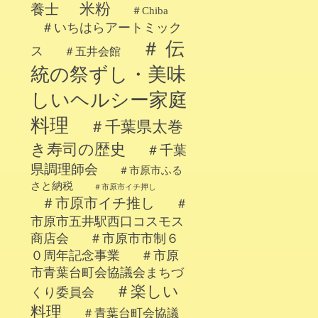
米粉
養士
＃Chiba
＃いちはらアートミック
＃ 伝
ス
＃五井会館
統の祭ずし・美味
しいヘルシー家庭
料理
＃千葉県太巻
き寿司の歴史
＃千葉
県調理師会
＃市原市ふる
さと納税
＃市原市イチ押し
＃市原市イチ推し
＃
市原市五井駅西口コスモス
商店会
＃市原市市制６
０周年記念事業
＃市原
市青葉台町会協議会まちづ
＃楽しい
くり委員会
料理
＃青葉台町会協議