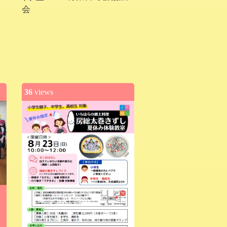
会
36
views