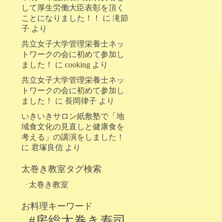
して厚生労働大臣表彰を頂く
ことになりました！！
に
滝節
子
より
共立女子大学管理栄養士ネッ
トワークの会に初めて参加し
ました！
に
cooking
より
共立女子大学管理栄養士ネッ
トワークの会に初めて参加し
ました！
に
長岡律子
より
いきいきサロン紙敷塾で「地
域食文化の見直しと健康食を
考える」の講演をしました！
に
君塚良信
より
太巻き教室タグ検索
太巻き教室
お料理キーワード
#房総太巻き寿司