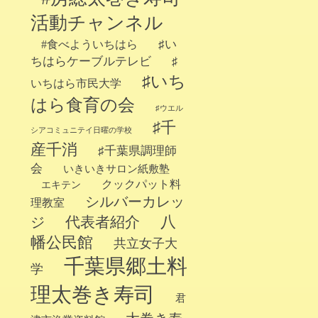
活動チャンネル
♯い
#食べよういちはら
ちはらケーブルテレビ
♯
♯いち
いちはら市民大学
はら食育の会
♯ウエル
♯千
シアコミュニテイ日曜の学校
産千消
♯千葉県調理師
会
いきいきサロン紙敷塾
クックパット料
エキテン
シルバーカレッ
理教室
代表者紹介
八
ジ
幡公民館
共立女子大
千葉県郷土料
学
理太巻き寿司
君