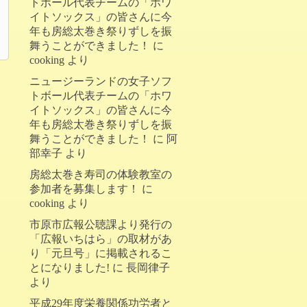
トボール代表チームの「ホワ
イトソックス」の皆さんに今
年も房総太巻き祭りずしを振
舞うことができました！
に
cooking
より
ニュージーランドの女子ソフ
トボール代表チームの「ホワ
イトソックス」の皆さんに今
年も房総太巻き祭りずしを振
舞うことができました！
に
阿
部幸子
より
房総太巻き寿司の体験教室の
参加者を募集します！
に
cooking
より
市原市広報公聴課より発行の
「広報いちはら」の取材があ
り「元旦号」に掲載されるこ
とになりました!
に
長岡律子
より
平成29年度栄養関係功労者と