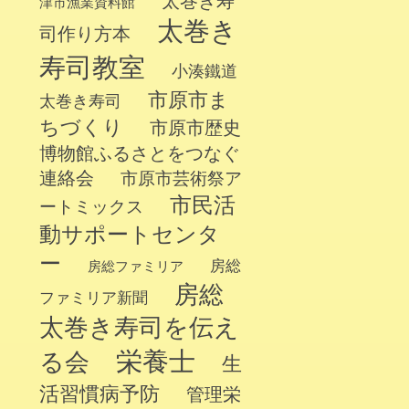
太巻き寿
津市漁業資料館
太巻き
司作り方本
寿司教室
小湊鐵道
市原市ま
太巻き寿司
ちづくり
市原市歴史
博物館ふるさとをつなぐ
連絡会
市原市芸術祭ア
市民活
ートミックス
動サポートセンタ
ー
房総
房総ファミリア
房総
ファミリア新聞
太巻き寿司を伝え
栄養士
る会
生
活習慣病予防
管理栄