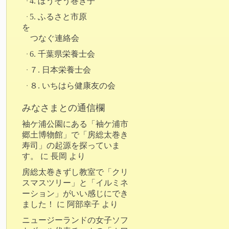
4. ぼうそう巻き子
5. ふるさと市原
を
つなぐ連絡会
6. 千葉県栄養士会
７. 日本栄養士会
８. いちはら健康友の会
みなさまとの通信欄
袖ケ浦公園にある「袖ケ浦市
郷土博物館」で「房総太巻き
寿司」の起源を探っていま
す。
に
長岡
より
房総太巻きずし教室で「クリ
スマスツリー」と「イルミネ
ーション」がいい感じにでき
ました！
に
阿部幸子
より
ニュージーランドの女子ソフ