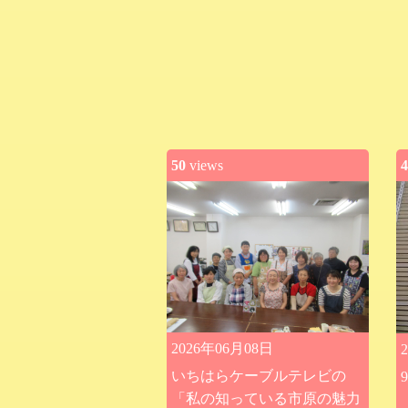
50
views
4
2026年06月08日
いちはらケーブルテレビの
「私の知っている市原の魅力