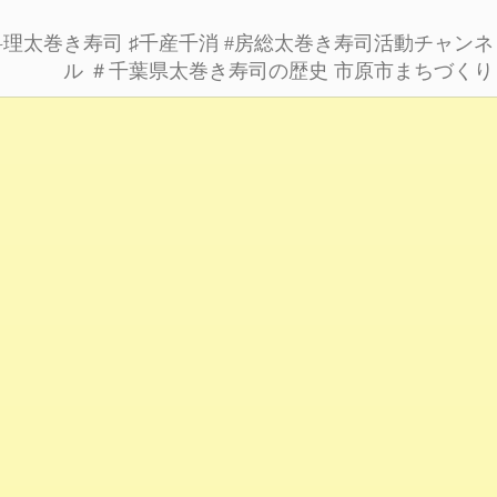
料理太巻き寿司
♯千産千消
#房総太巻き寿司活動チャンネ
ル
＃千葉県太巻き寿司の歴史
市原市まちづくり