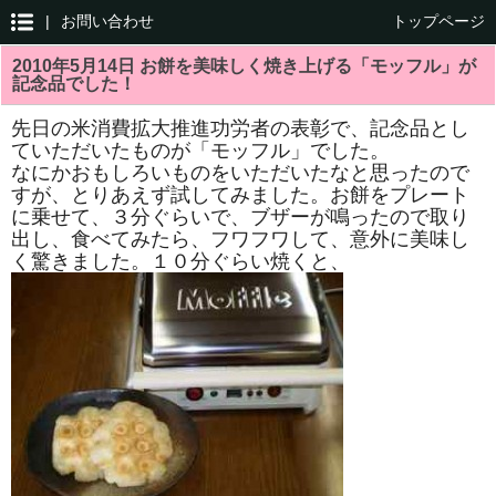
|
お問い合わせ
トップページ
2010年5月14日 お餅を美味しく焼き上げる「モッフル」が
記念品でした！
先日の米消費拡大推進功労者の表彰で、記念品とし
ていただいたものが「モッフル」でした。
なにかおもしろいものをいただいたなと思ったので
すが、とりあえず試してみました。お餅をプレート
に乗せて、３分ぐらいで、ブザーが鳴ったので取り
出し、食べてみたら、フワフワして、意外に美味し
く驚きました。１０分ぐらい焼くと、