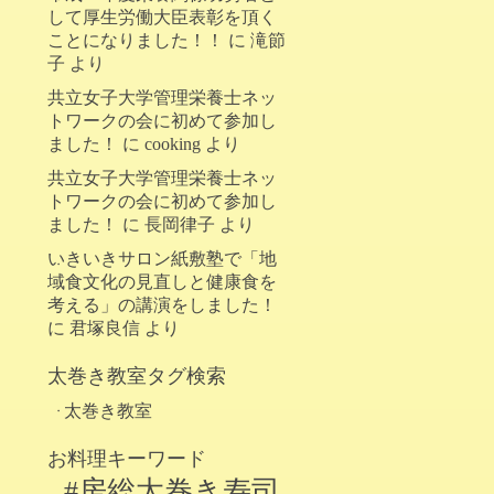
して厚生労働大臣表彰を頂く
ことになりました！！
に
滝節
子
より
共立女子大学管理栄養士ネッ
トワークの会に初めて参加し
ました！
に
cooking
より
共立女子大学管理栄養士ネッ
トワークの会に初めて参加し
ました！
に
長岡律子
より
いきいきサロン紙敷塾で「地
域食文化の見直しと健康食を
考える」の講演をしました！
に
君塚良信
より
太巻き教室タグ検索
太巻き教室
お料理キーワード
#房総太巻き寿司