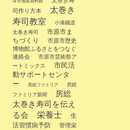
太巻き寿
津市漁業資料館
太巻き
司作り方本
寿司教室
小湊鐵道
市原市ま
太巻き寿司
ちづくり
市原市歴史
博物館ふるさとをつなぐ
連絡会
市原市芸術祭ア
市民活
ートミックス
動サポートセンタ
ー
房総
房総ファミリア
房総
ファミリア新聞
太巻き寿司を伝え
栄養士
る会
生
活習慣病予防
管理栄