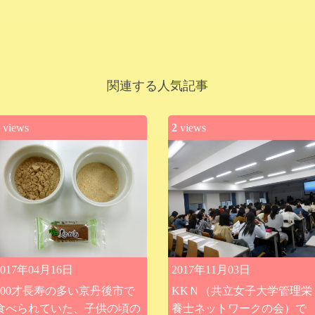
関連する人気記事
views
2
views
2017年04月16日
2017年11月03日
100才長寿の多い京丹後市で
KKＮ（共立女子大学管理栄
食べられていた、子供の頃の
養士ネットワークの会）で