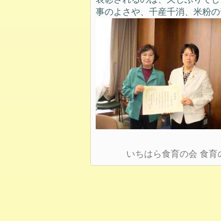
事のよさや、千産千消、米粉の
いちはら食育の会
食育