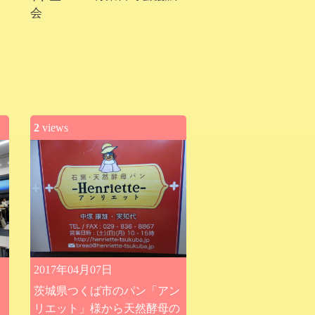
会
2
views
2017年04月07日
茨城県つくば市のパン「アン
リエット」様から天然酵母の