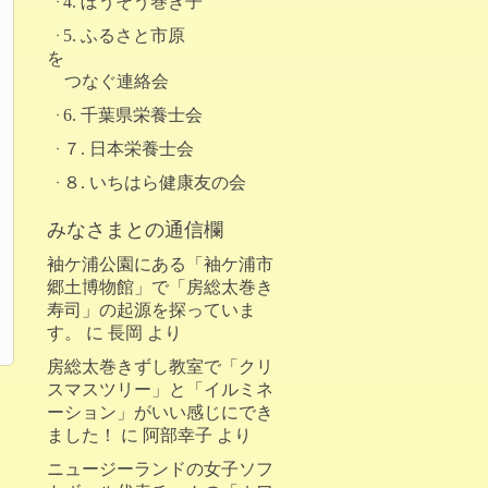
4. ぼうそう巻き子
5. ふるさと市原
を
つなぐ連絡会
6. 千葉県栄養士会
７. 日本栄養士会
８. いちはら健康友の会
みなさまとの通信欄
袖ケ浦公園にある「袖ケ浦市
郷土博物館」で「房総太巻き
寿司」の起源を探っていま
す。
に
長岡
より
房総太巻きずし教室で「クリ
スマスツリー」と「イルミネ
ーション」がいい感じにでき
ました！
に
阿部幸子
より
ニュージーランドの女子ソフ