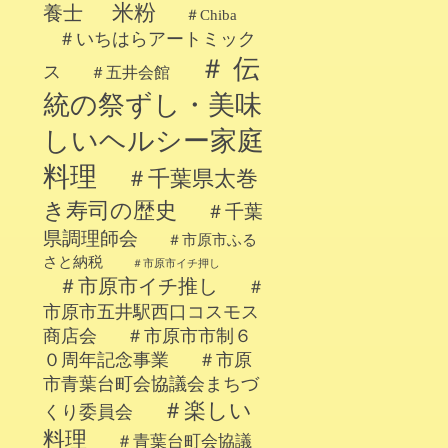
米粉
養士
＃Chiba
＃いちはらアートミック
＃ 伝
ス
＃五井会館
統の祭ずし・美味
しいヘルシー家庭
料理
＃千葉県太巻
き寿司の歴史
＃千葉
県調理師会
＃市原市ふる
さと納税
＃市原市イチ押し
＃市原市イチ推し
＃
市原市五井駅西口コスモス
商店会
＃市原市市制６
０周年記念事業
＃市原
市青葉台町会協議会まちづ
＃楽しい
くり委員会
料理
＃青葉台町会協議