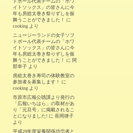
トボール代表チームの「ホワ
イトソックス」の皆さんに今
年も房総太巻き祭りずしを振
舞うことができました！
に
cooking
より
ニュージーランドの女子ソフ
トボール代表チームの「ホワ
イトソックス」の皆さんに今
年も房総太巻き祭りずしを振
舞うことができました！
に
阿
部幸子
より
房総太巻き寿司の体験教室の
参加者を募集します！
に
cooking
より
市原市広報公聴課より発行の
「広報いちはら」の取材があ
り「元旦号」に掲載されるこ
とになりました!
に
長岡律子
より
平成29年度栄養関係功労者と