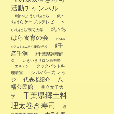
活動チャンネル
♯い
#食べよういちはら
ちはらケーブルテレビ
♯
♯いち
いちはら市民大学
はら食育の会
♯ウエル
♯千
シアコミュニテイ日曜の学校
産千消
♯千葉県調理師
会
いきいきサロン紙敷塾
クックパット料
エキテン
シルバーカレッ
理教室
代表者紹介
八
ジ
幡公民館
共立女子大
千葉県郷土料
学
理太巻き寿司
君