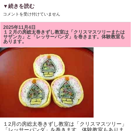
▼続きを読む
6
コメントを受け付けていません
月
の
房
2025年11月4日
総
１２月の房総太巻きずし教室は「クリスマスツリーまたは
太
サザンカ」と「レッサーパンダ」を巻きます。体験教室も
巻
あります。
ず
し
教
室
は
「ア
ヤ
メ」
と
「カ
タ
ツ
ム
リ」
を
巻
き
ま
す。
太
１2月の房総太巻きずし教室は「クリスマスツリー」
巻
き
「レッサーパンダ」を巻きます。体験教室もありま