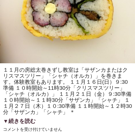
で
「房
総
太
巻
き
寿
司」
を
販
売
し
ま
す！！
は
１１月の房総太巻きずし教室は「サザンカまたはク
リスマスツリー」「シャチ（オルカ）」を巻きま
す。体験教室もあります。 １１月１６日(日）９:30
準備 １０時開始～11時30分「クリスマスツリー」
「シャチ（オルカ）」 １１月２１日（金）９:30準備
１０時開始～１１時30分「サザンカ」「シャチ」 １
１月２７日（木）１０:30準備 １１時開始～１２時30
分「サザンカ」「シャチ」 ＊
▼続きを読む
11
コメントを受け付けていません
月