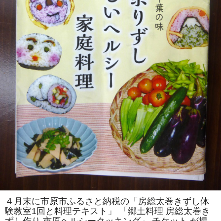
を
伝
え
る
会」
主
催
「房
総
太
巻
き
ず
し
体
験
教
室」
を
「市
原
ヘ
ル
シ
ー
ク
ッ
キ
ン
４月末に市原市ふるさと納税の「房総太巻きずし体
グ」
験教室1回と料理テキスト」 「郷土料理 房総太巻き
で
開