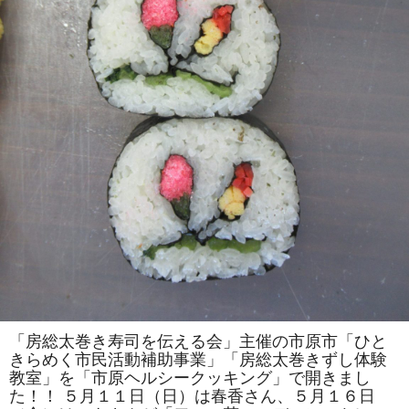
は
一
人
で
の
参
加
も
ok」
の
参
加
者
を
募
集
し
ま
す！！
は
「房総太巻き寿司を伝える会」主催の市原市「ひと
きらめく市民活動補助事業」「房総太巻きずし体験
教室」を「市原ヘルシークッキング」で開きまし
た！！ ５月１１日（日）は春香さん、５月１６日