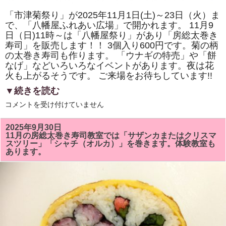
「市津菊祭り」が2025年11月1日(土)～23日（火）ま
で、「八幡屋ふれあい広場」で開かれます。 11月9
日（日)11時～は「八幡屋祭り」があり「房総太巻き
寿司」を販売します！！ 3個入り600円です。菊の柄
の太巻き寿司も作ります。 「ウナギの特売」や「餅
なげ」などいろいろなイベントがあります。夜は花
火も上がるそうです。 ご来場をお待ちしています!!
▼続きを読む
2025
コメントを受け付けていません
年
11
月
2025年9月30日
9
11月の房総太巻き寿司教室では「サザンカまたはクリスマ
日
スツリー」「シャチ（オルカ）」を巻きます。体験教室も
（日)
あります。
の
「市
津
菊
祭
り」
「八
幡
屋
祭
り」