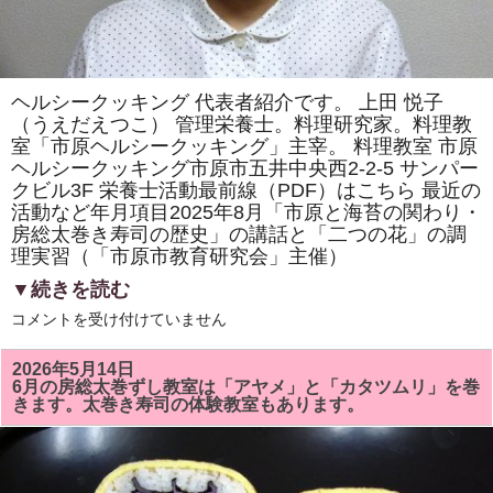
ヘルシークッキング 代表者紹介です。 上田 悦子
（うえだえつこ） 管理栄養士。料理研究家。料理教
室「市原ヘルシークッキング」主宰。 料理教室 市原
ヘルシークッキング市原市五井中央西2-2-5 サンパー
クビル3F 栄養士活動最前線（PDF）はこちら 最近の
活動など年月項目2025年8月「市原と海苔の関わり・
房総太巻き寿司の歴史」の講話と「二つの花」の調
理実習（「市原市教育研究会」主催）
▼続きを読む
ヘ
コメントを受け付けていません
ル
シ
ー
2026年5月14日
ク
6月の房総太巻ずし教室は「アヤメ」と「カタツムリ」を巻
ッ
きます。太巻き寿司の体験教室もあります。
キ
ン
グ
代
表
者