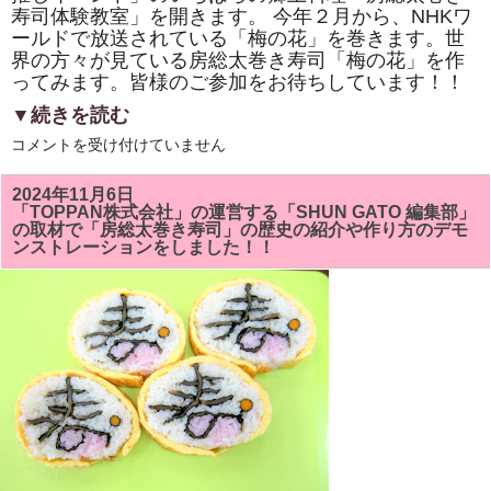
寿司体験教室」を開きます。 今年２月から、NHKワ
ールドで放送されている「梅の花」を巻きます。世
界の方々が見ている房総太巻き寿司「梅の花」を作
ってみます。皆様のご参加をお待ちしています！！
▼続きを読む
市
コメントを受け付けていません
原
市
「イ
2024年11月6日
チ
「TOPPAN株式会社」の運営する「SHUN GATO 編集部」
推
の取材で「房総太巻き寿司」の歴史の紹介や作り方のデモ
し
ンストレーションをしました！！
イ
ベ
ン
ト」
い
ち
は
ら
の
郷
土
料
理
「房
総
太