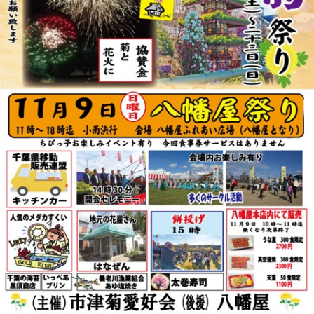
リ
ー
ま
た
は
サ
ザ
ン
カ」
と
「レ
ッ
サ
ー
パ
ン
ダ」
を
巻
き
ま
す。
体
験
教
室
も
あ
り
ま
す。
は