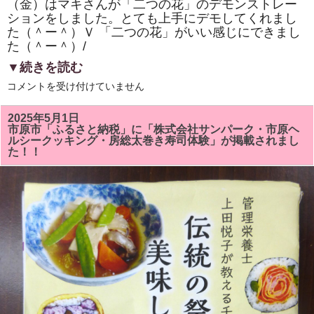
（金）はマキさんが「二つの花」のデモンストレー
ションをしました。とても上手にデモしてくれまし
た（＾ー＾）Ｖ 「二つの花」がいい感じにできまし
た（＾ー＾）/
▼続きを読む
市
コメントを受け付けていません
原
市
「ひ
2025年5月1日
と
市原市「ふるさと納税」に「株式会社サンパーク・市原ヘ
き
ルシークッキング・房総太巻き寿司体験」が掲載されまし
ら
た！！
め
く
市
民
活
動
補
助
事
業」
「房
総
太
巻
き
寿
司