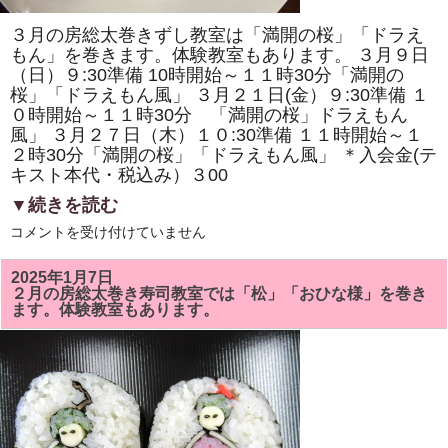
ま
す。
３月の房総太巻きずし教室は「満開の桜」「ドラえ
体
験
もん」を巻きます。体験教室もあります。 ３月９日
教
（日）９:30準備 10時開始～１１時30分「満開の
室
桜」「ドラえもん風」 ３月２１日(金）９:30準備 １
も
あ
０時開始～１１時30分 「満開の桜」ドラえもん
り
風」 ３月２７日（木）１０:30準備 １１時開始～１
ま
す。
２時30分「満開の桜」「ドラえもん風」 ＊入会金(テ
は
キスト本代・税込み）３00
▼続きを読む
3
コメントを受け付けていません
月
の
房
2025年1月7日
総
２月の房総太巻き寿司教室では「松」「おひな様」を巻き
太
ます。体験教室もあります。
巻
き
ず
し
教
室
で
は
「満
開