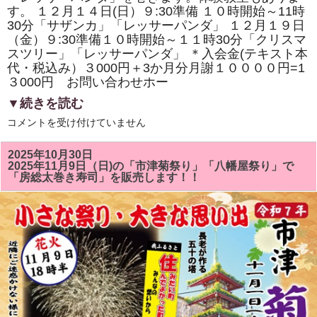
寿
す。 １２月１４日(日）９:30準備 １０時開始～11時
司
の
30分「サザンカ」「レッサーパンダ」 １２月１９日
体
（金）９:30準備１０時開始～１１時30分「クリスマ
験
スツリー」「レッサーパンダ」 ＊入会金(テキスト本
教
室
代・税込み）３000円＋3か月分月謝１００００円=1
も
３000円 お問い合わせホー
あ
り
▼続きを読む
ま
す。
１
は
コメントを受け付けていません
２
月
の
2025年10月30日
房
2025年11月9日（日)の「市津菊祭り」「八幡屋祭り」で
総
「房総太巻き寿司」を販売します！！
太
巻
き
ず
し
教
室
は
「ク
リ
ス
マ
ス
ツ