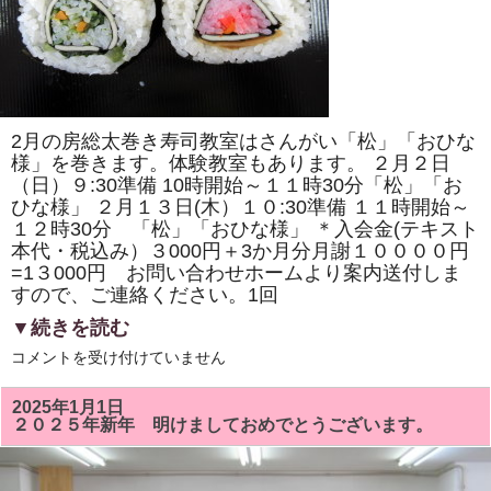
の
桜」
「ド
ラ
え
も
ん
風」
を
2月の房総太巻き寿司教室はさんがい「松」「おひな
巻
き
様」を巻きます。体験教室もあります。 ２月２日
ま
（日）９:30準備 10時開始～１１時30分「松」「お
す。
ひな様」 ２月１３日(木）１０:30準備 １１時開始～
体
験
１２時30分 「松」「おひな様」 ＊入会金(テキスト
教
本代・税込み）３000円＋3か月分月謝１００００円
室
も
=1３000円 お問い合わせホームより案内送付しま
あ
すので、ご連絡ください。1回
り
ま
▼続きを読む
す。
は
２
コメントを受け付けていません
月
の
房
2025年1月1日
総
２０２５年新年 明けましておめでとうございます。
太
巻
き
寿