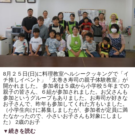
ま
た
は
「ト
ロ
ッ
コ
列
車」
「カ
タ
ツ
ム
リ」
を
巻
き
8月２５日(日)に料理教室ヘルシークッキングで「イ
ま
す。
チ推しイベント」「太巻き寿司の親子体験教室」が
体
開かれました。 参加者は５歳から小学校５年までの
験
親子の皆さん、６組が参加されました。お父さんも
教
室
参加というグループもありました。お寿司が好きな
も
お子さんで、昨年も参加してくれた方もいました。
あ
り
（小学生向けに募集しましたが、参加者が定員に満
ま
たなかったので、小さいお子さんも対象にしまし
す。
は
た） 2歳のお子
▼続きを読む