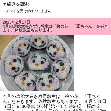
▼続きを読む
5
コメントを受け付けていません
月
の
房
2025年2月17日
総
4月の房総太巻きずし教室は「桜の花」「正ちゃん」を巻き
太
ます。体験教室もあります。
巻
き
ず
し
教
室
で
は
「ト
ロ
ッ
コ
列
車」
「二
つ
の
花」
を
４月の房総太巻き寿司教室は「桜の花」「正ちゃ
巻
き
ん」を巻きます。体験教室もあります。 ４月１３日
ま
（日）９:30準備 10時開始～１１時30分「桜の花」
す。