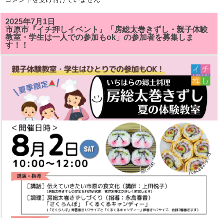
総
太
巻
2025年7月1日
き
市原市『イチ押しイベント』「房総太巻きずし・親子体験
ず
教室・学生は一人での参加もok」の参加者を募集しま
し
す！！
教
室
で
「サ
ザ
エ」
「ク
ル
ク
ル
キ
ャ
ン
デ
イ」
が
い
い
感
じ
に
で
き
ま
し
た!!