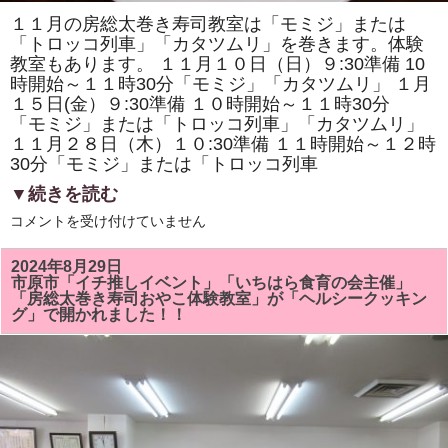
１１月の房総太巻き寿司教室は「モミジ」または
「トロッコ列車」「カタツムリ」を巻きます。体験
教室もあります。 １１月１０日（日）９:30準備 10
時開始～１１時30分「モミジ」「カタツムリ」 １月
１５日(金）９:30準備 １０時開始～１１時30分
「モミジ」または「トロッコ列車」「カタツムリ」
１１月２８日（木）１０:30準備 １１時開始～１２時
30分「モミジ」または「トロッコ列車
▼続きを読む
１
コメントを受け付けていません
１
月
の
2024年8月29日
房
市原市「イチ推しイベント」「いちはら食育の会主催」
総
「房総太巻き寿司おやこ体験教室」が「ヘルシークッキン
太
グ」で開かれました！！
巻
き
寿
司
教
室
は
「モ
ミ
ジ」