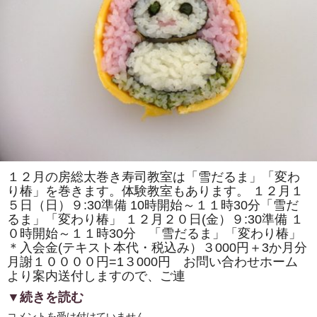
の
取
材
で
「房
総
太
巻
き
寿
司」
の
歴
史
の
紹
介
や
１２月の房総太巻き寿司教室は「雪だるま」「変わ
作
り椿」を巻きます。体験教室もあります。 １２月１
り
方
５日（日）９:30準備 10時開始～１１時30分「雪だ
の
るま」「変わり椿」 １２月２０日(金）９:30準備 １
デ
モ
０時開始～１１時30分 「雪だるま」「変わり椿」
ン
＊入会金(テキスト本代・税込み）３000円＋3か月分
ス
ト
月謝１００００円=1３000円 お問い合わせホーム
レ
より案内送付しますので、ご連
ー
シ
▼続きを読む
ョ
ン
１
コメントを受け付けていません