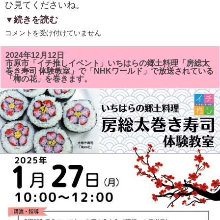
ひ見てくださいね。
▼続きを読む
２
コメントを受け付けていません
０
２
５
2024年12月12日
年
市原市「イチ推しイベント」いちはらの郷土料理「房総太
新
巻き寿司 体験教室」で「NHKワールド」で放送されている
年
「梅の花」を巻きます。
明
け
ま
し
て
お
め
で
と
う
ご
ざ
い
ま
す。
は