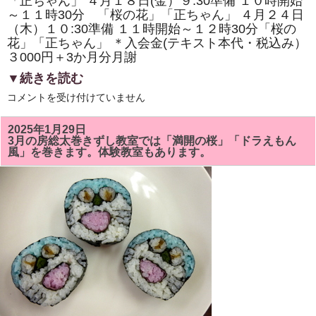
「正ちゃん」 ４月１８日(金）９:30準備 １０時開始
体
験
～１１時30分 「桜の花」「正ちゃん」 ４月２４日
教
（木）１０:30準備 １１時開始～１２時30分「桜の
室
も
花」「正ちゃん」 ＊入会金(テキスト本代・税込み）
あ
３000円＋3か月分月謝
り
ま
▼続きを読む
す。
は
4
コメントを受け付けていません
月
の
房
2025年1月29日
総
3月の房総太巻きずし教室では「満開の桜」「ドラえもん
太
風」を巻きます。体験教室もあります。
巻
き
ず
し
教
室
は
「桜
の
花」
「正
ち
ゃ
ん」
を
巻
き