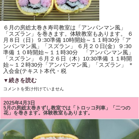
原
ヘ
ル
シ
ー
ク
６月の房総太巻き寿司教室は「アンパンマン風」
ッ
キ
「スズラン」を巻きます。体験教室もあります。 ６
ン
月８日（日）９:30準備 10時開始～１１時30分「ア
グ・
ンパンマン風」「スズラン」 ６月２０日(金）９:30
房
総
準備 １０時開始～１１時30分 「アンパンマン風」
太
「スズラン」 ６月２６日（木）10:30準備 １１時開
巻
き
始～１２時30分「アンパンマン風」「スズラン」 ＊
寿
入会金(テキスト本代・税
司
体
▼続きを読む
験」
が
6
コメントを受け付けていません
掲
月
載
の
さ
房
れ
2025年4月3日
総
ま
5月の房総太巻きずし教室では「トロッコ列車」「二つの
太
し
花」を巻きます。体験教室もあります。
巻
た！！
き
は
ず
し
教
室