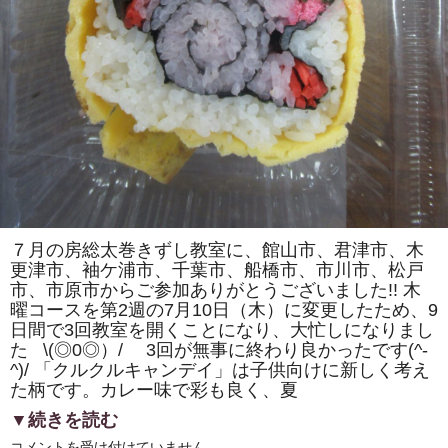
カ）」
を
巻
き
ま
す。
体
験
教
室
も
あ
り
ま
す。
は
７月の房総太巻きずし教室に、館山市、君津市、木
更津市、袖ケ浦市、千葉市、船橋市、市川市、松戸
市、市原市からご参加ありがとうございました!! 木
曜コースを第2週の7月10日（木）に変更したため、9
日間で3回教室を開くことになり、大忙しになりまし
た \(◎0◎）/ 3回が無事に終わり良かったです(^-
^)/ 「クルクルキャンデイ」は子供向けに新しく考え
た柄です。カレー味で彩も良く、夏
▼続きを読む
房
コメントを受け付けていません