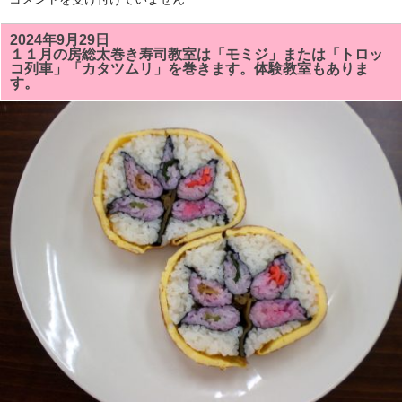
を
２
し
月
ま
の
2024年9月29日
し
房
た！！
１１月の房総太巻き寿司教室は「モミジ」または「トロッ
総
は
コ列車」「カタツムリ」を巻きます。体験教室もありま
太
す。
巻
き
寿
司
教
室
の
予
定
で
す。
体
験
教
室
も
あ
り
ま
す。
は