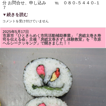
分 お問合せ、申し込み ℡ ０８０‐５４４０‐１
７
▼続きを読む
市
コメントを受け付けていません
原
市
『イ
2025年5月17日
チ
市原市「ひときらめく市民活動補助事業」「房総太巻き寿
押
司を伝える会」主催「房総太巻きずし体験教室」を「市原
し
ヘルシークッキング」で開きました！！
イ
ベ
ン
ト』
「房
総
太
巻
き
ず
し・
親
子
体
験
教
室・
学
生