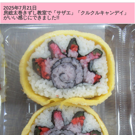
の
房
2025年7月21日
総
房総太巻きずし教室で「サザエ」「クルクルキャンデイ」
太
がいい感じにできました!!
巻
き
寿
司
教
室
で
は
「サ
ザ
ン
カ
ま
た
は
ク
リ
ス
マ
ス
ツ
リ
ー」
「シ
ャ
チ
（オ
ル