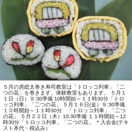
で
は
「ア
ン
パ
ン
マ
ン
風」
「ス
ズ
ラ
ン」
を
巻
き
ま
す。
体
験
教
５月の房総太巻き寿司教室は「トロッコ列車」「二
室
つの花」を巻きます。体験教室もあります。 ５月１
も
あ
１日（日）９:30準備 10時開始～１１時30分「トロ
り
ッコ列車」「二つの花」 ５月１６日(金）９:30準備
ま
す。
１０時開始～１１時30分 「トロッコ列車」「二つ
は
の花」 ５月２２日（木）10:30準備 １１時開始～12
時30分「トロッコ列車」「二つの花」 ＊入会金(テキ
スト本代・税込み）