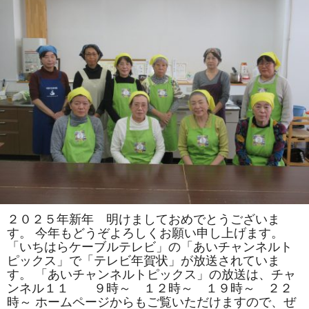
司
教
室
で
は
「松」
「お
ひ
な
様」
を
巻
き
ま
す。
体
験
教
室
も
あ
り
ま
２０２５年新年 明けましておめでとうございま
す。
す。 今年もどうぞよろしくお願い申し上げます。
は
「いちはらケーブルテレビ」の「あいチャンネルト
ピックス」で「テレビ年賀状」が放送されていま
す。 「あいチャンネルトピックス」の放送は、チャ
ンネル１１ ９時～ １２時～ １９時～ ２２
時～ ホームページからもご覧いただけますので、ぜ