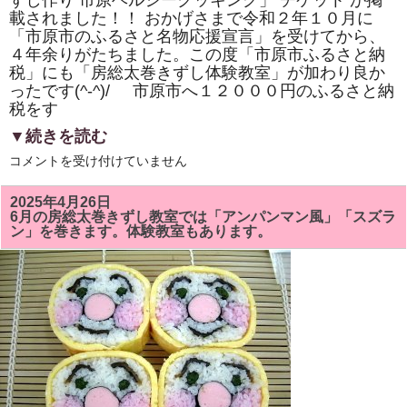
ずし作り 市原ヘルシークッキング」 チケット が掲
き
載されました！！ おかげさまで令和２年１０月に
ま
し
「市原市のふるさと名物応援宣言」を受けてから、
た！！
４年余りがたちました。この度「市原市ふるさと納
は
税」にも「房総太巻きずし体験教室」が加わり良か
ったです(^-^)/ 市原市へ１２０００円のふるさと納
税をす
▼続きを読む
市
コメントを受け付けていません
原
市
「ふ
2025年4月26日
る
6月の房総太巻きずし教室では「アンパンマン風」「スズラ
さ
ン」を巻きます。体験教室もあります。
と
納
税」
に
「株
式
会
社
サ
ン
パ
ー
ク・
市