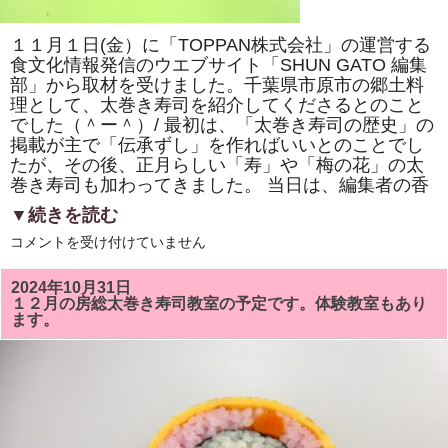
巻
き
寿
１１月１日(金）に「TOPPAN株式会社」の運営する
司
体
食文化情報発信のウエブサイト「SHUN GATO 編集
験
部」から取材を受けました。千葉県市原市の郷土料
教
室」
理として、太巻き寿司を紹介してくださるとのこと
で
でした（＾ー＾）/ 最初は、「太巻き寿司の歴史」の
「NHK
掲載が主で「伝承ずし」を作ればいいとのことでし
ワ
ー
たが、その後、正月らしい「寿」や「梅の花」の太
ル
巻き寿司も加わってきました。 当日は、編集者の香
ド」
で
▼続きを読む
放
送
「TOPPAN
コメントを受け付けていません
さ
株
れ
式
て
会
い
2024年10月31日
社」
る
１２月の房総太巻き寿司教室の予定です。体験教室もあり
の
「梅
ます。
運
の
営
花」
す
を
る
巻
「SHUN
き
GATO
ま
編
す。
集
は
部」