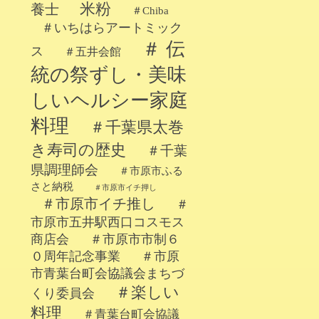
米粉
養士
＃Chiba
＃いちはらアートミック
＃ 伝
ス
＃五井会館
統の祭ずし・美味
しいヘルシー家庭
料理
＃千葉県太巻
き寿司の歴史
＃千葉
県調理師会
＃市原市ふる
さと納税
＃市原市イチ押し
＃市原市イチ推し
＃
市原市五井駅西口コスモス
商店会
＃市原市市制６
０周年記念事業
＃市原
市青葉台町会協議会まちづ
＃楽しい
くり委員会
料理
＃青葉台町会協議