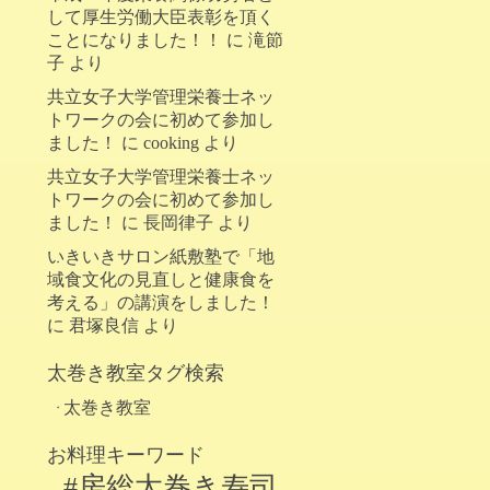
して厚生労働大臣表彰を頂く
ことになりました！！
に
滝節
子
より
共立女子大学管理栄養士ネッ
トワークの会に初めて参加し
ました！
に
cooking
より
共立女子大学管理栄養士ネッ
トワークの会に初めて参加し
ました！
に
長岡律子
より
いきいきサロン紙敷塾で「地
域食文化の見直しと健康食を
考える」の講演をしました！
に
君塚良信
より
太巻き教室タグ検索
太巻き教室
お料理キーワード
#房総太巻き寿司