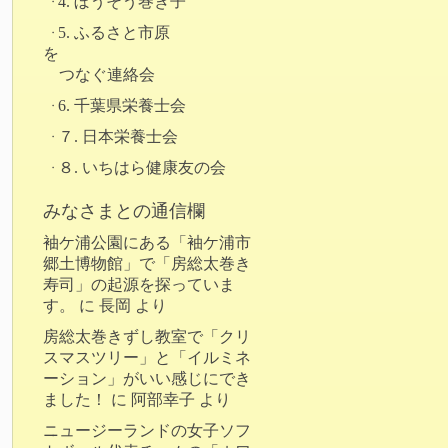
4. ぼうそう巻き子
5. ふるさと市原
を
つなぐ連絡会
6. 千葉県栄養士会
７. 日本栄養士会
８. いちはら健康友の会
みなさまとの通信欄
袖ケ浦公園にある「袖ケ浦市
郷土博物館」で「房総太巻き
寿司」の起源を探っていま
す。
に
長岡
より
房総太巻きずし教室で「クリ
スマスツリー」と「イルミネ
ーション」がいい感じにでき
ました！
に
阿部幸子
より
ニュージーランドの女子ソフ