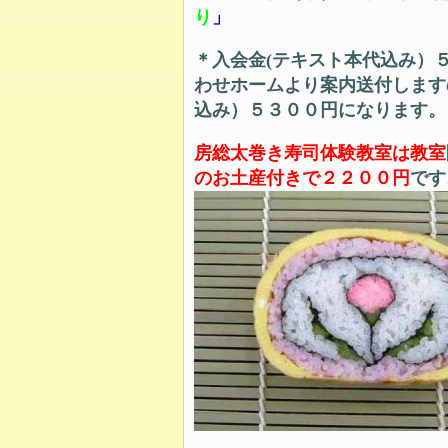
り
」
＊入会金(
テキスト本代込み）５0
わせホームより案内送付します
込み）５３００円になります。
房総太巻き寿司体験教室は教室
のお土産付きで２２００円
です