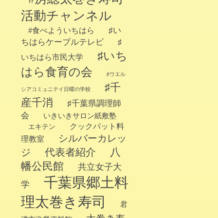
活動チャンネル
♯い
#食べよういちはら
ちはらケーブルテレビ
♯
♯いち
いちはら市民大学
はら食育の会
♯ウエル
♯千
シアコミュニテイ日曜の学校
産千消
♯千葉県調理師
会
いきいきサロン紙敷塾
クックパット料
エキテン
シルバーカレッ
理教室
代表者紹介
八
ジ
幡公民館
共立女子大
千葉県郷土料
学
理太巻き寿司
君