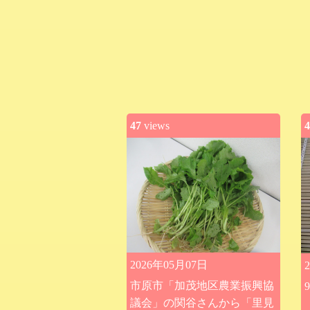
47
views
4
2026年05月07日
市原市「加茂地区農業振興協
議会」の関谷さんから「里見