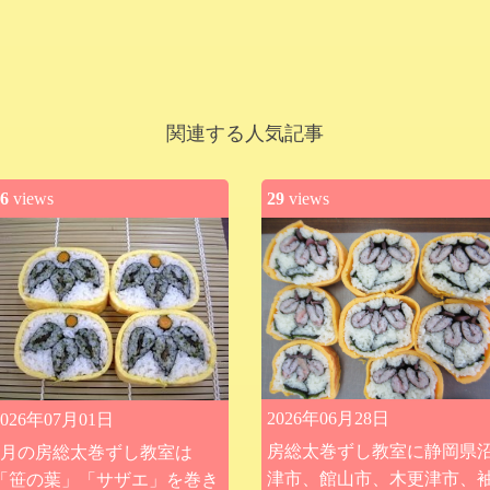
関連する人気記事
6
views
29
views
2026年06月28日
2026年07月01日
房総太巻ずし教室に静岡県
9月の房総太巻ずし教室は
津市、館山市、木更津市、
「笹の葉」「サザエ」を巻き