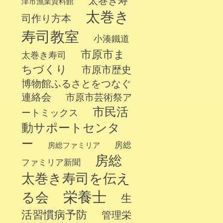
太巻き寿
津市漁業資料館
太巻き
司作り方本
寿司教室
小湊鐵道
市原市ま
太巻き寿司
ちづくり
市原市歴史
博物館ふるさとをつなぐ
連絡会
市原市芸術祭ア
市民活
ートミックス
動サポートセンタ
ー
房総
房総ファミリア
房総
ファミリア新聞
太巻き寿司を伝え
栄養士
る会
生
活習慣病予防
管理栄