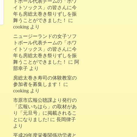
トボール代表チームの「ホワ
イトソックス」の皆さんに今
年も房総太巻き祭りずしを振
舞うことができました！
に
cooking
より
ニュージーランドの女子ソフ
トボール代表チームの「ホワ
イトソックス」の皆さんに今
年も房総太巻き祭りずしを振
舞うことができました！
に
阿
部幸子
より
房総太巻き寿司の体験教室の
参加者を募集します！
に
cooking
より
市原市広報公聴課より発行の
「広報いちはら」の取材があ
り「元旦号」に掲載されるこ
とになりました!
に
長岡律子
より
平成29年度栄養関係功労者と