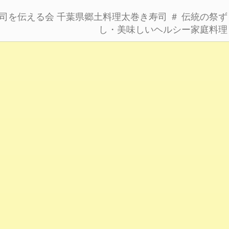
司を伝える会
千葉県郷土料理太巻き寿司
＃ 伝統の祭ず
し・美味しいヘルシー家庭料理