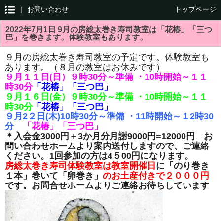
|
お問い合わせ
トップページ
2022年7月1日 9月の房総太巻き寿司教室は「花椿」「三つ
巴」を巻きます。体験教室もあります。
９月の房総太巻き寿司教室の予定です。体験教室も
あります。（８月の教室はお休みです）
９
月１１
日(日）９時30分～準備 ・10時開始～１１
時30分
「花椿」「三つ巴」
９月１６日(金）９時30分～準備 ・10時開始～１１
時30分
「花椿」「三つ巴」
９月2２日(木)10時30分～準備 ・11時開始～１2時30
分
「花椿」「三つ巴」
＊入会金3000円＋3か月分月謝9000円=12000円 お
問い合わせホームより案内送付しますので、ご連絡
ください。1回参加の方は4５00円になります。
房総太巻き寿司体験教室は教室開催日
に「のり巻き
１本」巻いて「卵巻き」
のお土産付きで２０００円
です。お問合せホームよりご連絡お待ちしています