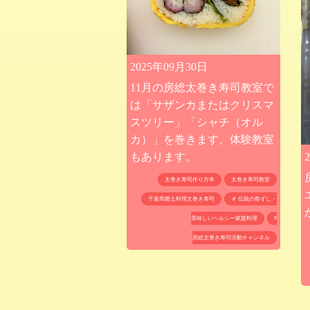
2025年09月30日
11月の房総太巻き寿司教室で
は「サザンカまたはクリスマ
スツリー」「シャチ（オル
カ）」を巻きます。体験教室
もあります。
太巻き寿司作り方本
太巻き寿司教室
千葉県郷土料理太巻き寿司
＃ 伝統の祭ずし・
美味しいヘルシー家庭料理
#
房総太巻き寿司活動チャンネル