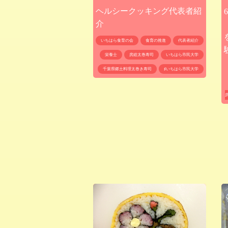
ヘルシークッキング代表者紹
介
いちはら食育の会
食育の推進
代表者紹介
栄養士
房総太巻寿司
いちはら市民大学
千葉県郷土料理太巻き寿司
♯いちはら市民大学