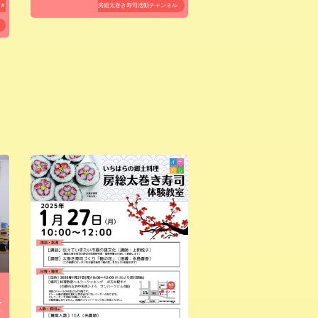
＃
房総太巻き寿司活動チャンネル
て