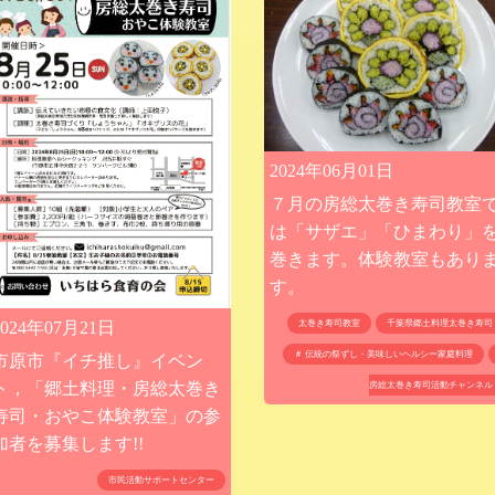
2024年06月01日
７月の房総太巻き寿司教室
は「サザエ」「ひまわり」
巻きます。体験教室もあり
す。
2024年07月21日
太巻き寿司教室
千葉県郷土料理太巻き寿司
＃ 伝統の祭ずし・美味しいヘルシー家庭料理
市原市『イチ推し』イベン
ト，「郷土料理・房総太巻き
房総太巻き寿司活動チャンネル
寿司・おやこ体験教室」の参
加者を募集します!!
市民活動サポートセンター