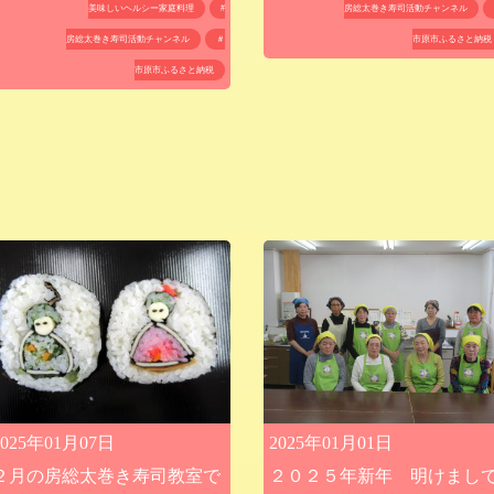
房総太巻き寿司活動チャンネル
美味しいヘルシー家庭料理
#
市原市ふるさと納税
房総太巻き寿司活動チャンネル
＃
市原市ふるさと納税
2025年01月01日
2025年01月07日
２０２５年新年 明けまし
２月の房総太巻き寿司教室で