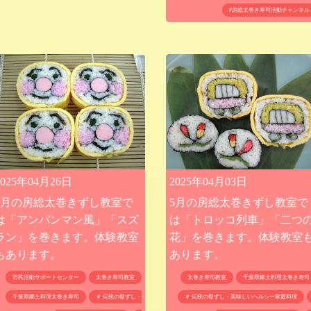
#房総太巻き寿司活動チャンネル
2025年04月03日
2025年04月26日
5月の房総太巻きずし教室で
6月の房総太巻きずし教室で
は「トロッコ列車」「二つ
は「アンパンマン風」「スズ
花」を巻きます。体験教室
ラン」を巻きます。体験教室
あります。
もあります。
太巻き寿司教室
千葉県郷土料理太巻き寿司
市民活動サポートセンター
太巻き寿司教室
＃ 伝統の祭ずし・美味しいヘルシー家庭料理
千葉県郷土料理太巻き寿司
＃ 伝統の祭ずし・