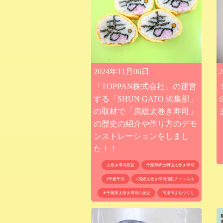
2024年11月06日
「TOPPAN株式会社」の運営
する「SHUN GATO 編集部」
の取材で「房総太巻き寿司」
の歴史の紹介や作り方のデモ
ンストレーションをしまし
た！！
太巻き寿司教室
千葉県郷土料理太巻き寿司
♯千産千消
#房総太巻き寿司活動チャンネル
＃千葉県太巻き寿司の歴史
市原市まちづくり