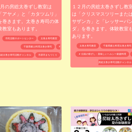
6月の房総太巻ずし教室は
１２月の房総太巻きずし教
「アヤメ」と「カタツムリ」
は「クリスマスツリーまた
を巻きます。太巻き寿司の体
サザンカ」と「レッサーパ
験教室もあります。
ダ」を巻きます。体験教室
あります。
市民活動サポートセンター
太巻き寿司教室
太巻き寿司教室
千葉県郷土料理太巻き寿司
千葉県郷土料理太巻き寿司
#
＃ 伝統の祭ずし・美味しいヘルシー家庭料理
房総太巻き寿司活動チャンネル
市原市まちづくり
房総太巻き寿司活動チャンネル