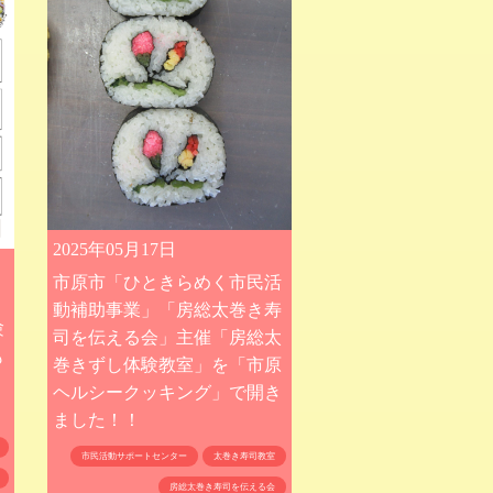
2025年05月17日
市原市「ひときらめく市民活
』
動補助事業」「房総太巻き寿
験
司を伝える会」主催「房総太
も
巻きずし体験教室」を「市原
ヘルシークッキング」で開き
ました！！
市民活動サポートセンター
太巻き寿司教室
房総太巻き寿司を伝える会