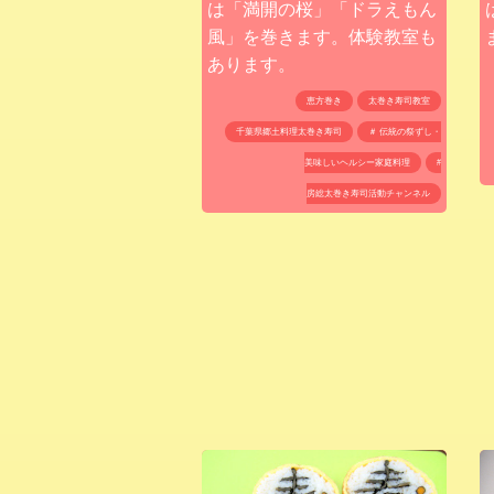
は「満開の桜」「ドラえもん
風」を巻きます。体験教室も
あります。
恵方巻き
太巻き寿司教室
千葉県郷土料理太巻き寿司
＃ 伝統の祭ずし・
美味しいヘルシー家庭料理
#
房総太巻き寿司活動チャンネル