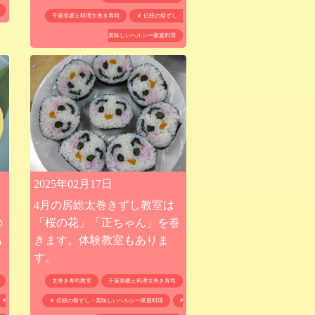
千葉県郷土料理太巻き寿司
＃ 伝統の祭ずし・
美味しいヘルシー家庭料理
2025年02月17日
4月の房総太巻きずし教室は
の
「桜の花」「正ちゃん」を巻
も
きます。体験教室もありま
す。
太巻き寿司教室
千葉県郷土料理太巻き寿司
#
＃ 伝統の祭ずし・美味しいヘルシー家庭料理
#