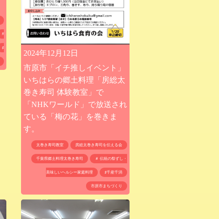
#
♯
2024年12月12日
市原市「イチ推しイベント」
いちはらの郷土料理「房総太
巻き寿司 体験教室」で
「NHKワールド」で放送され
ている「梅の花」を巻きま
す。
太巻き寿司教室
房総太巻き寿司を伝える会
千葉県郷土料理太巻き寿司
＃ 伝統の祭ずし・
美味しいヘルシー家庭料理
♯千産千消
市原市まちづくり