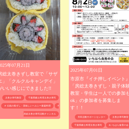
2025年07月21日
2025年07月01日
房総太巻きずし教室で「サザ
市原市『イチ押しイベント
エ」「クルクルキャンデイ」
「房総太巻きずし・親子体
がいい感じにできました!!
教室・学生は一人での参加
太巻き寿司教室
千葉県郷土料理太巻き寿司
ok」の参加者を募集しま
＃ 伝統の祭ずし・美味しいヘルシー家庭料理
#
す！！
房総太巻き寿司活動チャンネル
市民活動サポートセンター
太巻き寿司教室
千葉県郷土料理太巻き寿司
♯いちはら食育の会