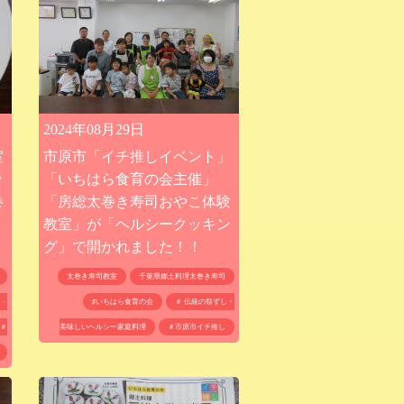
2024年08月29日
市原市「イチ推しイベント」
室
「いちはら食育の会主催」
ッ
「房総太巻き寿司おやこ体験
巻
教室」が「ヘルシークッキン
グ」で開かれました！！
太巻き寿司教室
千葉県郷土料理太巻き寿司
♯いちはら食育の会
＃ 伝統の祭ずし・
し・
美味しいヘルシー家庭料理
＃市原市イチ推し
＃