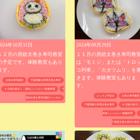
2024年10月31日
2024年09月29日
１２月の房総太巻き寿司教室
１１月の房総太巻き寿司教
の予定です。体験教室もあり
は「モミジ」または「トロ
ます。
コ列車」「カタツムリ」を
きます。体験教室もありま
太巻き寿司教室
千葉県郷土料理太巻き寿司
す。
＃ 伝統の祭ずし・美味しいヘルシー家庭料理
#
レッスン予定日
太巻き寿司教室
房総太巻き寿司活動チャンネル
千葉県郷土料理太巻き寿司
＃ 伝統の祭ず
美味しいヘルシー家庭料理
千葉県太巻き寿司の歴史