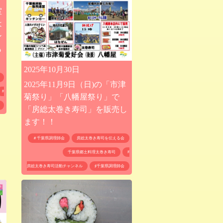
室
は
ン
も
2025年10月30日
2025年11月9日（日)の「市津
#
菊祭り」「八幡屋祭り」で
「房総太巻き寿司」を販売し
ます！！
＃千葉県調理師会
房総太巻き寿司を伝える会
千葉県郷土料理太巻き寿司
#
房総太巻き寿司活動チャンネル
♯千葉県調理師会