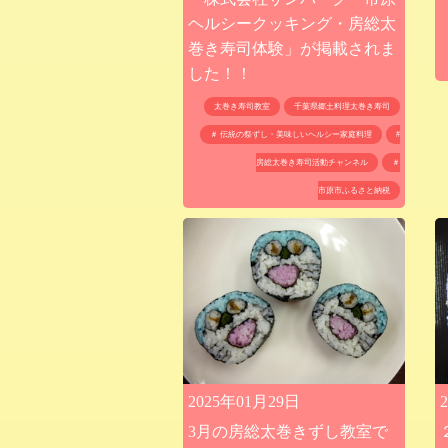
ヘルシークッキング・房総太
巻き寿司体験」が掲載されま
した！！
太巻き寿司教室
千葉県郷土料理太巻き寿司
＃ 伝統の祭ずし・美味しいヘルシー家庭料理
#
房総太巻き寿司活動チャンネル
＃
市原市ふるさと納税
2025年01月29日
3月の房総太巻きずし教室で