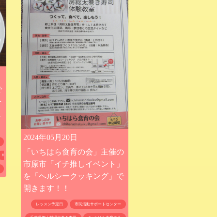
で
を
ま
2024年05月20日
「いちはら食育の会」主催の
#
市原市「イチ推しイベント」
を「ヘルシークッキング」で
開きます！！
レッスン予定日
市民活動サポートセンター