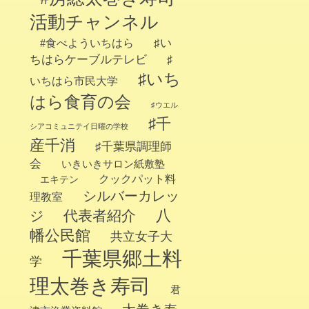
活動チャンネル
♯い
#食べよういちはら
ちはらケーブルテレビ
♯
♯いち
いちはら市民大学
はら食育の会
♯ウエル
♯千
シアコミュニテイ日曜の学校
産千消
♯千葉県調理師
会
いきいきサロン紙敷塾
クックパット料
エキテン
シルバーカレッ
理教室
代表者紹介
八
ジ
幡公民館
共立女子大
千葉県郷土料
学
理太巻き寿司
君