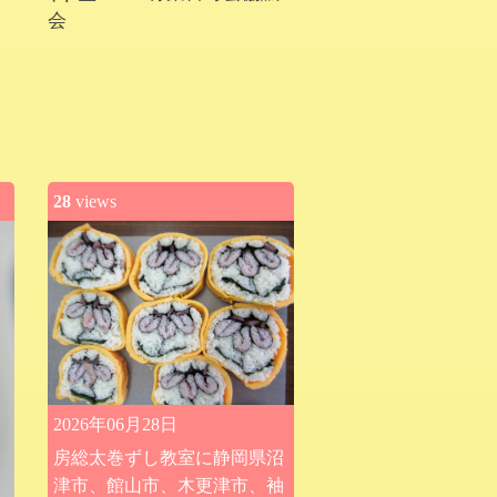
会
28
views
2026年06月28日
房総太巻ずし教室に静岡県沼
津市、館山市、木更津市、袖