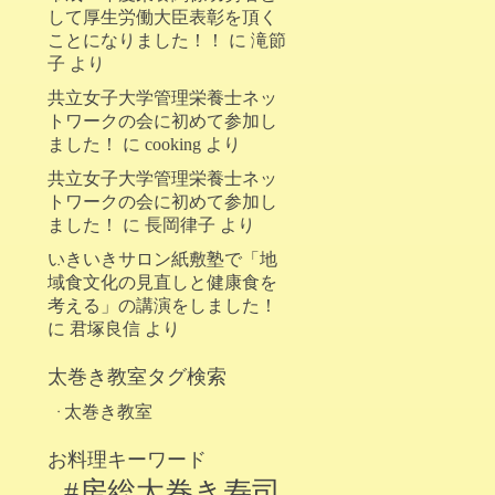
して厚生労働大臣表彰を頂く
ことになりました！！
に
滝節
子
より
共立女子大学管理栄養士ネッ
トワークの会に初めて参加し
ました！
に
cooking
より
共立女子大学管理栄養士ネッ
トワークの会に初めて参加し
ました！
に
長岡律子
より
いきいきサロン紙敷塾で「地
域食文化の見直しと健康食を
考える」の講演をしました！
に
君塚良信
より
太巻き教室タグ検索
太巻き教室
お料理キーワード
#房総太巻き寿司