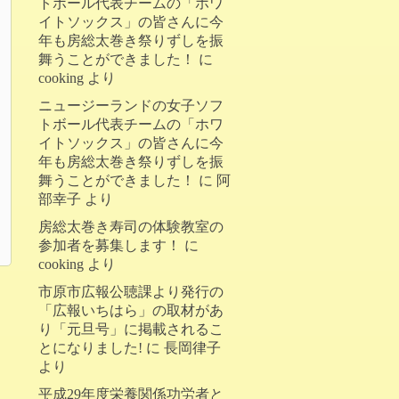
トボール代表チームの「ホワ
イトソックス」の皆さんに今
年も房総太巻き祭りずしを振
舞うことができました！
に
cooking
より
ニュージーランドの女子ソフ
トボール代表チームの「ホワ
イトソックス」の皆さんに今
年も房総太巻き祭りずしを振
舞うことができました！
に
阿
部幸子
より
房総太巻き寿司の体験教室の
参加者を募集します！
に
cooking
より
市原市広報公聴課より発行の
「広報いちはら」の取材があ
り「元旦号」に掲載されるこ
とになりました!
に
長岡律子
より
平成29年度栄養関係功労者と