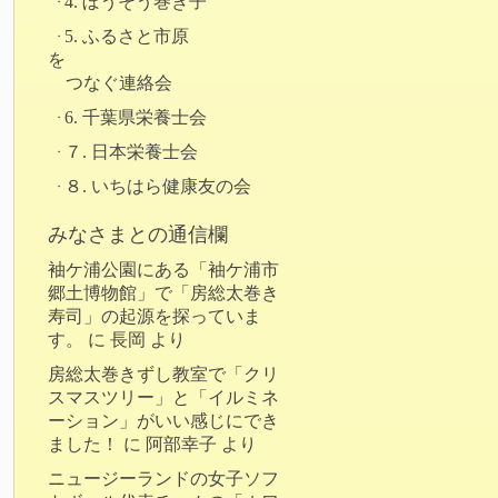
4. ぼうそう巻き子
5. ふるさと市原
を
つなぐ連絡会
6. 千葉県栄養士会
７. 日本栄養士会
８. いちはら健康友の会
みなさまとの通信欄
袖ケ浦公園にある「袖ケ浦市
郷土博物館」で「房総太巻き
寿司」の起源を探っていま
す。
に
長岡
より
房総太巻きずし教室で「クリ
スマスツリー」と「イルミネ
ーション」がいい感じにでき
ました！
に
阿部幸子
より
ニュージーランドの女子ソフ