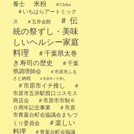
米粉
養士
＃Chiba
＃いちはらアートミック
＃ 伝
ス
＃五井会館
統の祭ずし・美味
しいヘルシー家庭
料理
＃千葉県太巻
き寿司の歴史
＃千葉
県調理師会
＃市原市ふる
さと納税
＃市原市イチ押し
＃市原市イチ推し
＃
市原市五井駅西口コスモス
商店会
＃市原市市制６
０周年記念事業
＃市原
市青葉台町会協議会まちづ
＃楽しい
くり委員会
料理
＃青葉台町会協議