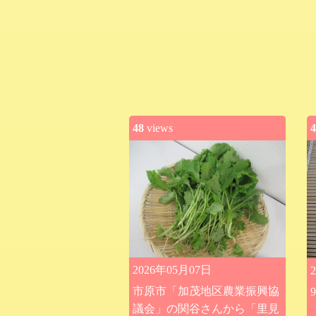
48
views
4
2026年05月07日
市原市「加茂地区農業振興協
議会」の関谷さんから「里見