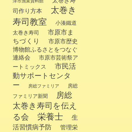
太巻き寿
津市漁業資料館
太巻き
司作り方本
寿司教室
小湊鐵道
市原市ま
太巻き寿司
ちづくり
市原市歴史
博物館ふるさとをつなぐ
連絡会
市原市芸術祭ア
市民活
ートミックス
動サポートセンタ
ー
房総
房総ファミリア
房総
ファミリア新聞
太巻き寿司を伝え
栄養士
る会
生
活習慣病予防
管理栄