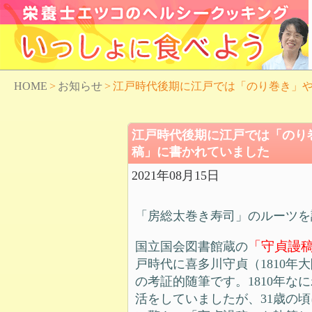
HOME
>
お知らせ
>
江戸時代後期に江戸では「のり巻き」
江戸時代後期に江戸では「のり
稿」に書かれていました
2021年08月15日
「房総太巻き寿司」のルーツを
「守貞謾稿
国立国会図書館蔵の
戸時代に喜多川守貞（1810
の考証的随筆です。1810年
活をしていましたが、31歳の