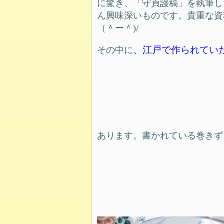
に驚き、「守貞謾稿」を執筆し
ん興味深いものです。貴重な資
（＾ー＾)/
、江戸で作られてい
その中に
あります。書かれている巻きず