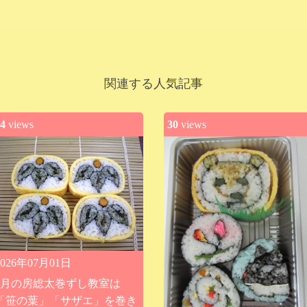
関連する人気記事
4
views
30
views
2026年07月01日
9月の房総太巻ずし教室は
「笹の葉」「サザエ」を巻き