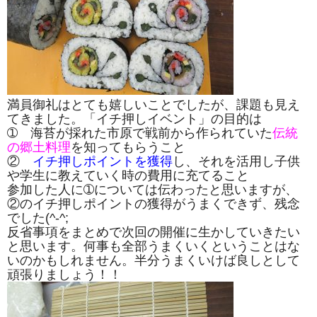
満員御礼はとても嬉しいことでしたが、課題も見え
てきました。「イチ押しイベント」の目的は
➀ 海苔が採れた市原で戦前から作られていた
伝統
の郷土料理
を知ってもらうこと
②
イチ押しポイントを獲得
し、それを活用し子供
や学生に教えていく時の費用に充てること
参加した人に➀については伝わったと思いますが、
②のイチ押しポイントの獲得がうまくできず、残念
でした(^-^;
反省事項をまとめで次回の開催に生かしていきたい
と思います。何事も全部うまくいくということはな
いのかもしれません。半分うまくいけば良しとして
頑張りましょう！！