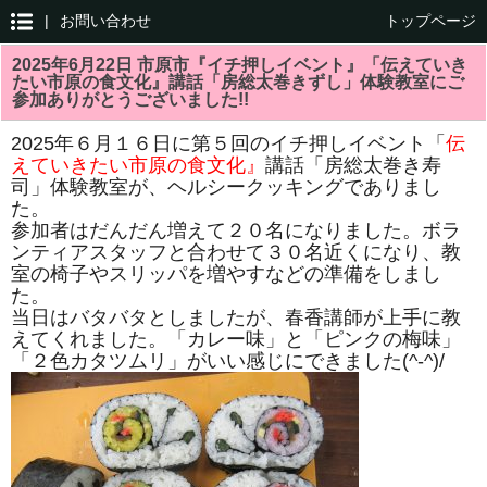
|
お問い合わせ
トップページ
2025年6月22日 市原市『イチ押しイベント』「伝えていき
たい市原の食文化』講話「房総太巻きずし」体験教室にご
参加ありがとうございました!!
2025年６月１６日に第５回のイチ押しイベント「
伝
えていきたい市原の食文化』
講話「房総太巻き寿
司」体験教室が、ヘルシークッキングでありまし
た。
参加者はだんだん増えて２０名になりました。ボラ
ンティアスタッフと合わせて３０名近くになり、教
室の椅子やスリッパを増やすなどの準備をしまし
た。
当日はバタバタとしましたが、春香講師が上手に教
えてくれました。「カレー味」と「ピンクの梅味」
「２色カタツムリ」がいい感じにできました(^-^)/