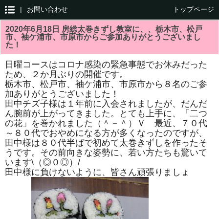
|
お問い合わせ
トップページ
2020年6月18日 房総太巻きずし教室に、、栃木市、松戸
市、袖ケ浦市、市原市からご参加ありがとうございまし
た！
日曜コースはコロナ感染の緊急事態でお休みだった
ため、２か月ぶりの開催です。
栃木市、松戸市、袖ケ浦市、市原市から８名のご参
加ありがとうございました！
田中チズ子様は１年前に入会されましたが、だんだ
ん腕前が上がってきました。とても上手に、「二つ
の花」を巻かれました（＾－＾）Ｖ 最近、７０代
～８０代でおやめになる方が多くなったのですが、
田中様は８０代半ばで初めて太巻きずしを作ったそ
うです。その前向きな姿勢に、若い方たちも驚いて
います\（◎０◎）/
田中様に負けないように、皆さん頑張りましょ