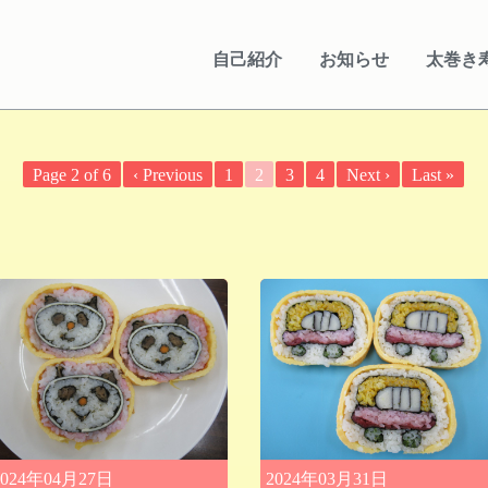
自己紹介
お知らせ
太巻き
Page 2 of 6
‹ Previous
1
2
3
4
Next ›
Last »
2024年04月27日
2024年03月31日