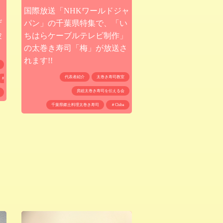
国際放送「NHKワールドジャ
ザ
パン」の千葉県特集で、「い
験
ちはらケーブルテレビ制作」
の太巻き寿司「梅」が放送さ
れます!!
代表者紹介
太巻き寿司教室
#
房総太巻き寿司を伝える会
千葉県郷土料理太巻き寿司
＃Chiba