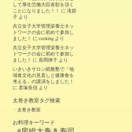
して厚生労働大臣表彰を頂く
ことになりました！！
に
滝節
子
より
共立女子大学管理栄養士ネッ
トワークの会に初めて参加し
ました！
に
cooking
より
共立女子大学管理栄養士ネッ
トワークの会に初めて参加し
ました！
に
長岡律子
より
いきいきサロン紙敷塾で「地
域食文化の見直しと健康食を
考える」の講演をしました！
に
君塚良信
より
太巻き教室タグ検索
太巻き教室
お料理キーワード
#房総太巻き寿司