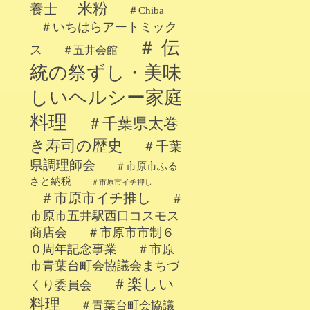
米粉
養士
＃Chiba
＃いちはらアートミック
＃ 伝
ス
＃五井会館
統の祭ずし・美味
しいヘルシー家庭
料理
＃千葉県太巻
き寿司の歴史
＃千葉
県調理師会
＃市原市ふる
さと納税
＃市原市イチ押し
＃市原市イチ推し
＃
市原市五井駅西口コスモス
商店会
＃市原市市制６
０周年記念事業
＃市原
市青葉台町会協議会まちづ
＃楽しい
くり委員会
料理
＃青葉台町会協議