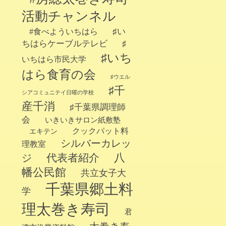
活動チャンネル
♯い
#食べよういちはら
ちはらケーブルテレビ
♯
♯いち
いちはら市民大学
はら食育の会
♯ウエル
♯千
シアコミュニテイ日曜の学校
産千消
♯千葉県調理師
会
いきいきサロン紙敷塾
クックパット料
エキテン
シルバーカレッ
理教室
代表者紹介
八
ジ
幡公民館
共立女子大
千葉県郷土料
学
理太巻き寿司
君