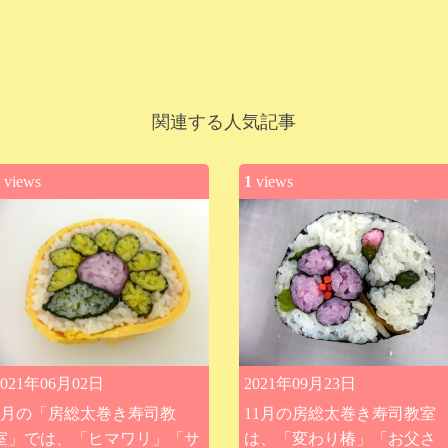
関連する人気記事
views
1
views
2021年06月02日
2021年09月23日
7月の「房総太巻き寿司教
11月の房総太巻き寿司教室
室」では、「ヒマワリ」「サ
は、「変わり椿」「お父さ