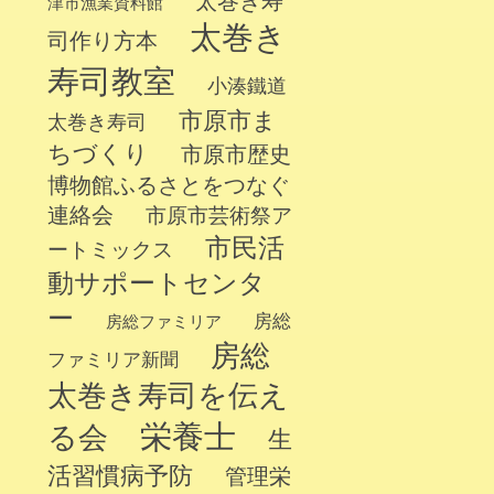
太巻き寿
津市漁業資料館
太巻き
司作り方本
寿司教室
小湊鐵道
市原市ま
太巻き寿司
ちづくり
市原市歴史
博物館ふるさとをつなぐ
連絡会
市原市芸術祭ア
市民活
ートミックス
動サポートセンタ
ー
房総
房総ファミリア
房総
ファミリア新聞
太巻き寿司を伝え
栄養士
る会
生
活習慣病予防
管理栄