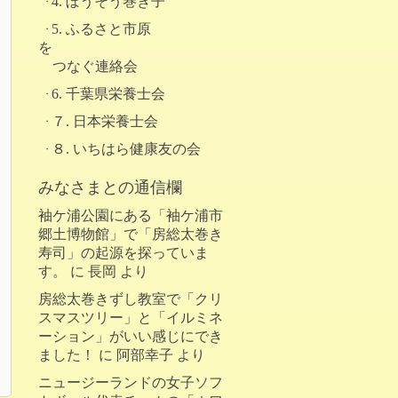
4. ぼうそう巻き子
5. ふるさと市原
を
つなぐ連絡会
6. 千葉県栄養士会
７. 日本栄養士会
８. いちはら健康友の会
みなさまとの通信欄
袖ケ浦公園にある「袖ケ浦市
郷土博物館」で「房総太巻き
寿司」の起源を探っていま
す。
に
長岡
より
房総太巻きずし教室で「クリ
スマスツリー」と「イルミネ
ーション」がいい感じにでき
ました！
に
阿部幸子
より
ニュージーランドの女子ソフ