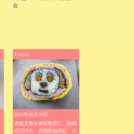
会
1
views
2021年06月30日
房総太巻き寿司教室に、静岡
県沼津市、夷隅郡御宿町、大