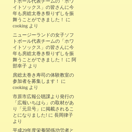
トボール代表チームの「ホワ
イトソックス」の皆さんに今
年も房総太巻き祭りずしを振
舞うことができました！
に
cooking
より
ニュージーランドの女子ソフ
トボール代表チームの「ホワ
イトソックス」の皆さんに今
年も房総太巻き祭りずしを振
舞うことができました！
に
阿
部幸子
より
房総太巻き寿司の体験教室の
参加者を募集します！
に
cooking
より
市原市広報公聴課より発行の
「広報いちはら」の取材があ
り「元旦号」に掲載されるこ
とになりました!
に
長岡律子
より
平成29年度栄養関係功労者と