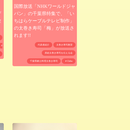
国際放送「NHKワールドジャ
ザ
パン」の千葉県特集で、「い
験
ちはらケーブルテレビ制作」
の太巻き寿司「梅」が放送さ
れます!!
代表者紹介
太巻き寿司教室
#
房総太巻き寿司を伝える会
千葉県郷土料理太巻き寿司
＃Chiba