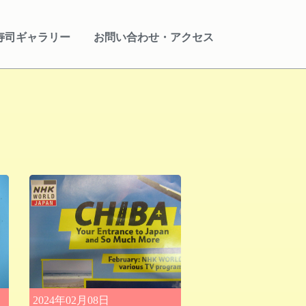
寿司ギャラリー
お問い合わせ・アクセス
2024年02月08日