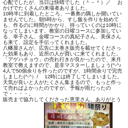
心配でしたが、当日は快晴でした（＾－＾）／ お
かげでたくさんの来場者ありました。
10時半に到着したところ、一番奥の隅しか開いてい
ませんでした。朝5時から、すし飯を作りを始めて
も、作るのに時間がかかり、持っていくのは10時に
なってしまいます。教室の日曜コースに参加してい
る、幸子さん、金曜コースの真紀子さん、美保さん
も来て、設定を手伝ってくれました。
八幡屋さんが、広告に太巻き販売を載せてくださっ
た効果もあり、近所の人が買いに来てくれました。
「アゲハチョウ」の売れ行きが良かったので、来月
教室で教えますので、是非マスターしましょう(^-^♪
4人で50個余りを作ったのですが、1時間余りで完売
しました(^-^）/ 12時には終了してしまいました。
天気が良いと人がたくさん集まるので、もっと作っ
て売ればよかったのですが、予報が雨だったの
で・・・・。
販売まで協力してくださった恵里さん、ありがとう