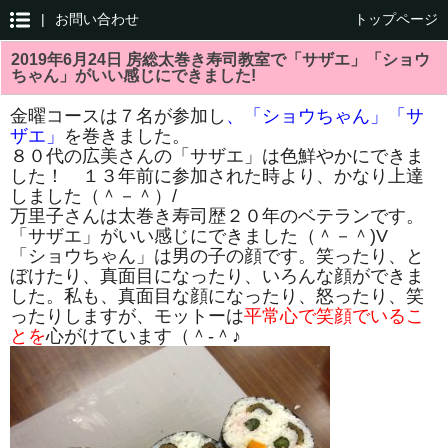
|
お問い合わせ
トップページ
2019年6月24日 房総太巻き寿司教室で「サザエ」「ショウ
ちゃん」がいい感じにできました!
金曜コースは７名が参加し
、「ショウちゃん」「サ
ザエ」
を巻きました。
８０代の広美さんの「サザエ」は色鮮やかにできま
した！ １３年前に参加された時より、かなり上達
しました（＾－＾）/
万里子さんは太巻き寿司歴２０年のベテランです。
「サザエ」がいい感じにできました（＾－＾)V
「ショウちゃん」は男の子の顔です。笑ったり、と
ぼけたり、真面目になったり、いろんな顔ができま
した。私も、真面目な顔になったり、怒ったり、笑
ったりしますが、モットーは
平常心で笑顔でいるこ
とを
心がけています（＾-＾♪