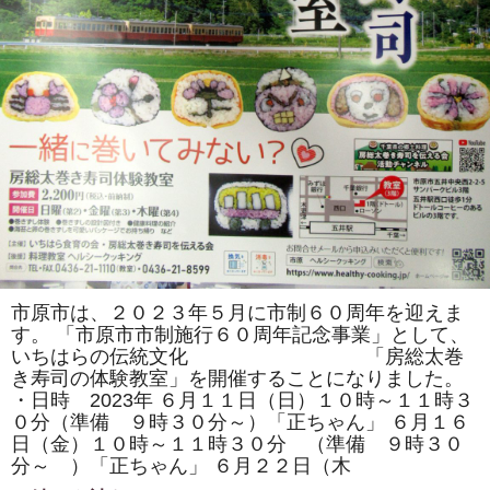
県
沼
津
市、
市
川
市、
袖
ケ
浦
市、
木
更
津
市、
君
津
市、
夷
隅
郡
市原市は、２０２３年５月に市制６０周年を迎えま
御
す。 「市原市市制施行６０周年記念事業」として、
宿
町、
いちはらの伝統文化 「房総太巻
市
き寿司の体験教室」を開催することになりました。
原
・日時 2023年 ６月１１日（日）１０時～１１時３
市
よ
０分（準備 ９時３０分～）「正ちゃん」 ６月１６
り
日（金）１０時～１１時３０分 （準備 ９時３０
ご
参
分～ ）「正ちゃん」 ６月２２日（木
加