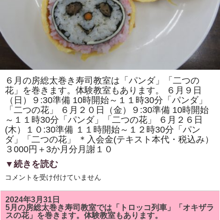
て
な
し
交
流
２
０
２
４」
で
「房
総
６月の房総太巻き寿司教室は「パンダ」「二つの
太
花」を巻きます。体験教室もあります。 ６月９日
巻
き
（日）９:30準備 10時開始～１１時30分「パンダ」
寿
「二つの花」 ６月２０日（金）９:30準備 10時開始
司」
の
～１１時30分「パンダ」「二つの花」 ６月２６日
ワ
(木）１０:30準備 １１時開始～１２時30分「パン
ー
ク
ダ」「二つの花」 ＊入会金(テキスト本代・税込み）
シ
３000円＋3か月分月謝１０
ョ
ッ
▼続きを読む
プ
と
6
コメントを受け付けていません
販
月
売
の
を
「房
2024年3月31日
し
総
ま
5月の房総太巻き寿司教室では「トロッコ列車」「オキザラ
太
し
スの花」を巻きます。体験教室もあります。
巻