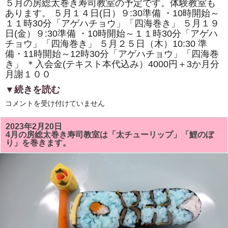
５月の房総太巻き寿司教室の予定です。体験教室も
も
あります。 ５月１４日(日）９:30準備 ・10時開始～
あ
り
１１時30分「アゲハチョウ」「四海巻き」 ５月１９
ま
日(金）９:30準備 ・10時開始～１１時30分「アゲハ
す。
は
チョウ」「四海巻き」 ５月２５日（木）10:30 準
備・11時開始～12時30分「アゲハチョウ」「四海巻
き」 ＊入会金(テキスト本代込み）4000円＋3か月分
月謝１００
▼続きを読む
５
コメントを受け付けていません
月
の
房
2023年2月20日
総
4月の房総太巻き寿司教室は「太チューリップ」「鯉のぼ
太
り」を巻きます。
巻
き
寿
司
教
室
は
「ア
ゲ
ハ
チ
ョ