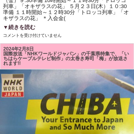
（金）９:30準備 10時開始～１１時30分「トロッコ
列車」「オキザラスの花」 ５月２３日(木）１０:30
準備 １１時開始～１２時30分「トロッコ列車」「オ
キザラスの花」 ＊入会金(
▼続きを読む
5
コメントを受け付けていません
月
の
房
2024年2月8日
総
国際放送「NHKワールドジャパン」の千葉県特集で、「い
太
ちはらケーブルテレビ制作」の太巻き寿司「梅」が放送さ
巻
れます!!
き
寿
司
教
室
で
は
「ト
ロ
ッ
コ
列
車」
「オ
キ
ザ
ラ