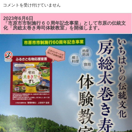
「市
コメントを受け付けていません
原
市
市
2023年6月6日
制
「市原市市制施行６０周年記念事業」として市原の伝統文
施
化「房総太巻き寿司体験教室」を開催します。
行
６
０
周
年
の
記
念
事
業」
の
「房
総
太
巻
き
寿
司
体
験
教
室」
に
静
岡