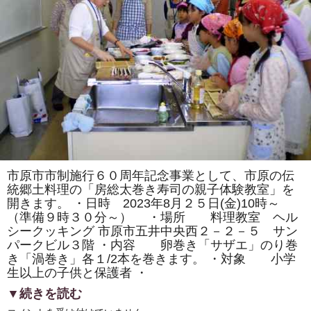
祭
り」
で
「房
総
太
巻
き
寿
司」
の
販
売
を
し
ま
す。
は
市原市市制施行６０周年記念事業として、市原の伝
統郷土料理の「房総太巻き寿司の親子体験教室」を
開きます。 ・日時 2023年8月２５日(金)10時～
（準備９時３０分～） ・場所 料理教室 ヘル
シークッキング 市原市五井中央西２－２－５ サン
パークビル３階 ・内容 卵巻き「サザエ」のり巻
き「渦巻き」各１/2本を巻きます。 ・対象 小学
生以上の子供と保護者 ・
▼続きを読む