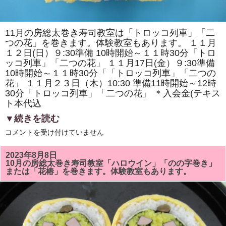
く
り
シ
ン
11月の房総太巻き寿司教室は「トロッコ列車」「二
ポ
つの花」を巻きます。体験教室もあります。 １１月
ジ
ウ
１２日(日）９:30準備 10時開始～１１時30分「トロ
ム」
ッコ列車」「二つの花」 １１月17日(金）９:30準備
で
配
10時開始～１１時30分「「トロッコ列車」「二つの
布
花」 １１月２３日（木）10:30 準備11時開始～12時
し
ま
30分「トロッコ列車」「二つの花」 ＊入会金(テキス
す
ト本代込
は
▼続きを読む
11
コメントを受け付けていません
月
の
房
2023年8月8日
総
10月の房総太巻き寿司教室「ハロウイン」「のの字巻き」
太
または「花椿」を巻きます。体験教室もあります。
巻
き
寿
司
教
室
は
「ト