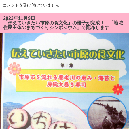
1
コメントを受け付けていません
月
の
房
2023年11月9日
総
「伝えていきたい市原の食文化」の冊子が完成！！「地域
太
住民主体のまちづくりシンポジウム」で配布します
巻
き
寿
司
教
室
で
は
「祝
い」
「梅
の
花」
を
巻
き
ま
す。
体
験
教
室
も
あ
り