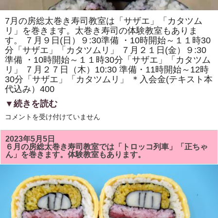
寿
司
体
7月の房総太巻き寿司教室は「サザエ」「カタツム
験
リ」を巻きます。太巻き寿司の体験教室もありま
教
室」
す。 ７月９日(日）９:30準備 ・10時開始～１１時30
を
分「サザエ」「カタツムリ」 ７月２１日(金）９:30
開
催
準備 ・10時開始～１１時30分「サザエ」「カタツム
し
リ」 ７月２７日（木）10:30 準備・11時開始～12時
ま
す。
30分「サザエ」「カタツムリ」 ＊入会金(テキスト本
は
代込み）400
▼続きを読む
7
コメントを受け付けていません
月
の
房
2023年5月5日
総
６月の房総太巻き寿司教室では「トロッコ列車」「正ちゃ
太
ん」を巻きます。体験教室もあります。
巻
き
寿
司
教
室
は
「サ
ザ