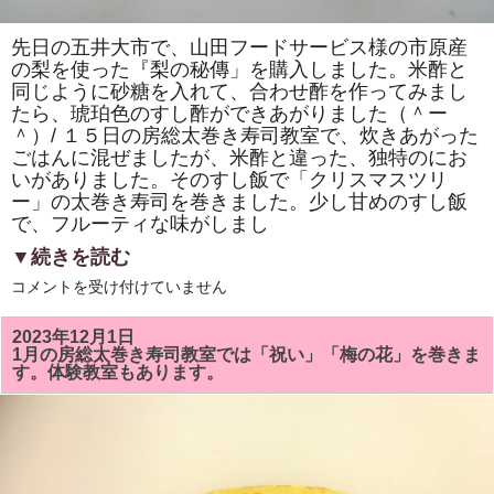
先日の五井大市で、山田フードサービス様の市原産
の梨を使った『梨の秘傳」を購入しました。米酢と
同じように砂糖を入れて、合わせ酢を作ってみまし
たら、琥珀色のすし酢ができあがりました（＾ー
＾）/ １５日の房総太巻き寿司教室で、炊きあがった
ごはんに混ぜましたが、米酢と違った、独特のにお
いがありました。そのすし飯で「クリスマスツリ
ー」の太巻き寿司を巻きました。少し甘めのすし飯
で、フルーティな味がしまし
▼続きを読む
房
コメントを受け付けていません
総
太
巻
2023年12月1日
き
1月の房総太巻き寿司教室では「祝い」「梅の花」を巻きま
寿
す。体験教室もあります。
司
教
室
で
「市
原
産
の