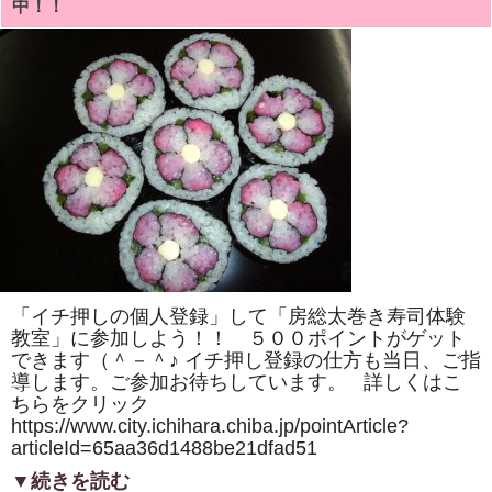
中！！
ル
ド
ジ
ャ
パ
ン」
の
千
葉
県
特
集
で、
「い
ち
は
ら
ケ
ー
ブ
「イチ押しの個人登録」して「房総太巻き寿司体験
ル
テ
教室」に参加しよう！！ ５００ポイントがゲット
レ
できます（＾－＾♪ イチ押し登録の仕方も当日、ご指
ビ
制
導します。ご参加お待ちしています。 詳しくはこ
作」
ちらをクリック
の
https://www.city.ichihara.chiba.jp/pointArticle?
太
巻
articleId=65aa36d1488be21dfad51
き
寿
▼続きを読む
司