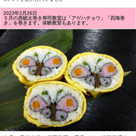
月
の
房
2023年3月26日
総
５月の房総太巻き寿司教室は「アゲハチョウ」「四海巻
太
き」を巻きます。体験教室もあります。
巻
き
寿
司
教
室
で
は
「ト
ロ
ッ
コ
列
車」
「正
ち
ゃ
ん」
を
巻
き
ま
す。
体
験
教
室