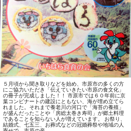
ま
す。
は
５月頃から聞き取りなどを始め、市原市の多くの方
にご協力いただき「伝えていきたい市原の食文化」
の冊子が完成しました！！ 市原市では６０年前に京
葉コンビナートの建設にともない、海が埋め立てら
れました。それまで養老川の河口で「海苔の養殖」
が盛んだったことや「房総太巻き寿司」が郷土料理
であることを知らない人が増えています。 お祭り、
結婚式、七五三、お葬式などの冠婚葬祭や地域の人
寄せで、市原の産