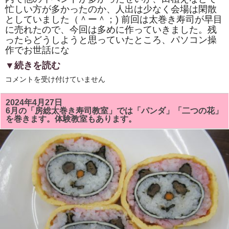
忙しい方が多かったのか、人出は少なく会場は閑散
としていました（＾ー＾；) 前回は太巻き寿司が早目
に売れたので、今回は多めに作っていきました。残
ったらどうしようと思っていたところ、パソコン操
作でお世話にな
▼続きを読む
市
コメントを受け付けていません
原
市
の
2024年4月27日
旧
6月の「房総太巻き寿司教室」では「パンダ」「二つの花」
内
を巻きます。体験教室もあります。
田
小
学
校
の
体
育
館
で
開
か
れ
る
「お
も