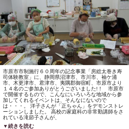
犬」
「花
椿」
を
巻
き
ま
す。
太
巻
き
寿
司
の
体
験
教
市原市市制施行６０周年の記念事業「房総太巻き寿
室
も
司体験教室」に、静岡県沼津市、市川市、袖ケ浦
あ
市、木更津市、君津市、夷隅郡御宿町、市原市より
り
ま
１４名のご参加ありがとうございました!！ 市原市
す。
で開催するもので、こんなにいろいろな地域から参
は
加してくれるイベントは、そんなにないので
は・・・。 洋子さんが「正ちゃん」をデモンストレ
ーションしました。 高校の家庭科の非常勤講師をさ
れている滝節子さんが、
▼続きを読む