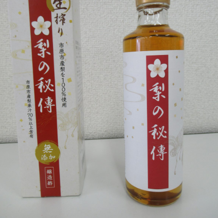
「桃
の
花」
を
巻
き
ま
す。
体
験
教
室
も
あ
り
ま
す。
は