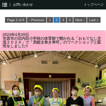
|
お問い合わせ
トップページ
Page 2 of 6
‹ Previous
1
2
3
4
Next ›
Last »
2024年4月29日
市原市の旧内田小学校の体育館で開かれる「おもてなし交
流２０２４」で「房総太巻き寿司」のワークショップと販
売をしました!!