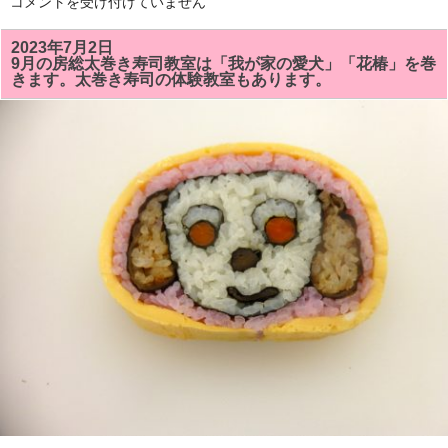
夏
コメントを受け付けていません
休
み
に
2023年7月2日
「親
9月の房総太巻き寿司教室は「我が家の愛犬」「花椿」を巻
子
きます。太巻き寿司の体験教室もあります。
太
巻
き
寿
司
体
験
教
室」
を
ヘ
ル
シ
ー
ク
ッ
キ
ン
グ
で
開
き
ま
す。
は