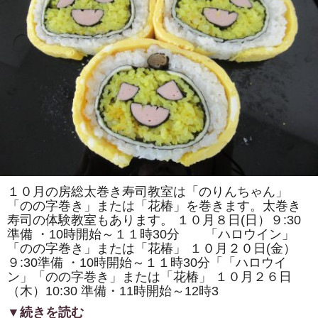
ロ
ッ
コ
列
車」
「二
つ
の
花」
を
巻
き
ま
す。
体
験
教
室
も
１０月の房総太巻き寿司教室は「のりんちゃん」
あ
「のの字巻き」または「花椿」を巻きます。太巻き
り
ま
寿司の体験教室もあります。 １０月８日(日）９:30
す。
準備 ・10時開始～１１時30分 「ハロウイン」
は
「のの字巻き」または「花椿」 １０月２０日(金）
９:30準備 ・10時開始～１１時30分「「ハロウイ
ン」「のの字巻き」または「花椿」 １０月２６日
（木）10:30 準備・11時開始～12時3
▼続きを読む