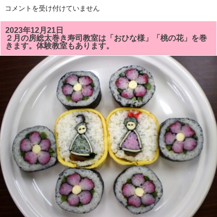
「梅」
「い
コメントを受け付けていません
が
ち
放
は
送
ら
2023年12月21日
さ
食
２月の房総太巻き寿司教室は「おひな様」「桃の花」を巻
れ
育
ま
きます。体験教室もあります。
の
す!!
会」
は
主
催
の
『イ
チ
推
し・
房
総
太
巻
き
寿
司
体
験
教
室」
を
ヘ
ル
シ
ー