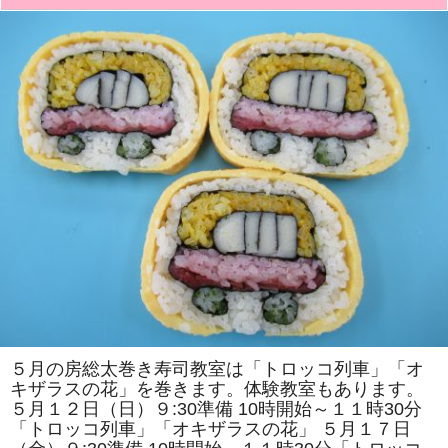
た!!
き
は
寿
司
教
室」
で
は
「パ
ン
ダ」
「二
つ
の
花」
を
巻
き
ま
す。
体
験
教
室
も
あ
り
５月の房総太巻き寿司教室は「トロッコ列車」「オ
ま
キザラスの花」を巻きます。体験教室もあります。
す。
は
５月１２日（日）９:30準備 10時開始～１１時30分
「トロッコ列車」「オキザラスの花」 ５月１７日