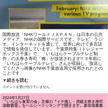
ス
の
花」
を
巻
き
ま
す。
体
験
国際放送「NHKワールドＪＡＰＡＮ」は日本の公共
教
室
メディア、NHKの国際サービスです。テレビ、ラジ
も
オ、インターネットを通じて、世界に向けて多言語
あ
で情報を発信しています。 千葉県特集（トレジャー
り
ま
ボックス千葉）で、「いちはらケーブルテレビ制
す。
作」の太巻き寿司「梅」が放送されます!! ３年前に
は
「いちはらケーブルテレビ」さんが収録し、放送し
てくださっ画像がNHK千葉放送局で採用されたとの
ことです、
▼続きを読む
国
コメントを受け付けていません
際
放
送
2024年1月27日
「NHK
「いちはら食育の会」主催の『イチ推し・房総太巻き寿司
ワ
体験教室」をヘルシークッキングで開きます。参加者募集
ー