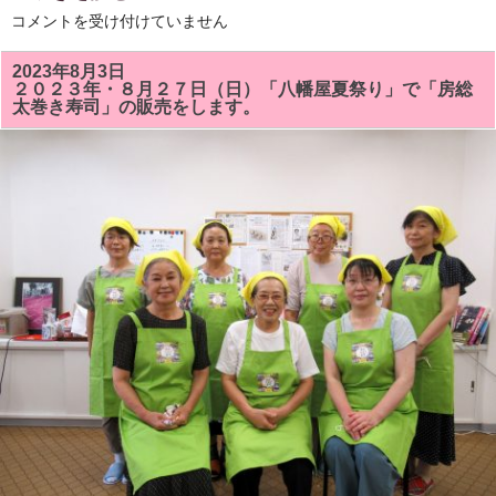
10
コメントを受け付けていません
月
の
房
2023年8月3日
総
２０２３年・８月２７日（日）「八幡屋夏祭り」で「房総
太
太巻き寿司」の販売をします。
巻
き
寿
司
教
室
「ハ
ロ
ウ
イ
ン」
「の
の
字
巻
き」
ま
た
は
「花
椿」
を
巻
き
ま