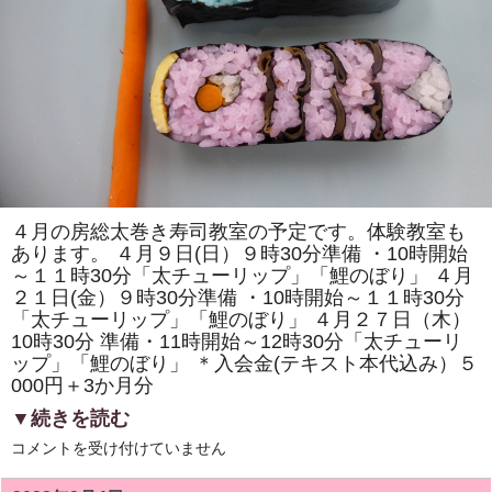
ウ」
「四
海
巻
き」
を
巻
き
ま
す。
体
験
教
室
も
４月の房総太巻き寿司教室の予定です。体験教室も
あ
あります。 ４月９日(日）９時30分準備 ・10時開始
り
ま
～１１時30分「太チューリップ」「鯉のぼり」 ４月
す。
２１日(金）９時30分準備 ・10時開始～１１時30分
は
「太チューリップ」「鯉のぼり」 ４月２７日（木）
10時30分 準備・11時開始～12時30分「太チューリ
ップ」「鯉のぼり」 ＊入会金(テキスト本代込み）５
000円＋3か月分
▼続きを読む
4
コメントを受け付けていません
月
の