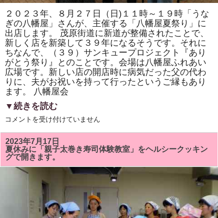
す。
体
２０２３年、８月２７日（日)１１時～１９時「うな
験
ぎの八幡屋」さんが、主催する「八幡屋夏祭り」に
教
室
出店します。 茂原街道に新道が整備されたことで、
も
新しく店を新築して３９年になるそうです。それに
あ
り
ちなんで、（３９）サンキュープロジェクト『あり
ま
がとう祭り』とのことです。会場は八幡屋ふれあい
す。
は
広場です。新しい店の開店時に病気だった父の代わ
りに、夫がお祝いを持って行ったというご縁もあり
ます。 八幡屋会
▼続きを読む
２
コメントを受け付けていません
０
２
３
2023年7月17日
年・
夏休みに「親子太巻き寿司体験教室」をヘルシークッキン
８
グで開きます。
月
２
７
日
（日）
「八
幡
屋
夏