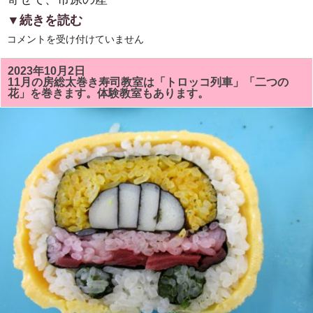
▼続きを読む
「伝
コメントを受け付けていません
え
て
い
2023年10月2日
き
11月の房総太巻き寿司教室は「トロッコ列車」「二つの
た
花」を巻きます。体験教室もあります。
い
市
原
の
食
文
化」
の
冊
子
が
完
成！！
「地
域
住
民
主
体
の
ま
ち
づ