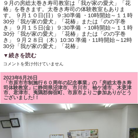
９月の房総太巻き寿司教室は「我が家の愛犬」「花
椿」を巻きます。太巻き寿司の体験教室もありま
す。 ９月１０日(日）９:30準備 ・10時開始～１１時
30分「我が家の愛犬」「花椿」または「のの字巻
き」 ９月１５日(金）９:30準備 ・10時開始～１１時
30分「我が家の愛犬」「花椿」または「のの字巻
き」 ９月２８日（木）10:30 準備・11時開始～12時
30分「我が家の愛犬」「花椿」
▼続きを読む
9
コメントを受け付けていません
月
の
房
2023年6月26日
総
「市原市市制施行６０周年の記念事業」の「房総太巻き寿
太
司体験教室」に静岡県沼津市、市川市、袖ケ浦市、木更津
巻
市、君津市、夷隅郡御宿町、市原市よりご参加ありがとう
き
ございました!！
寿
司
教
室
は
「我
が
家
の
愛