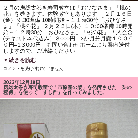
ク
ッ
２月の房総太巻き寿司教室は「おひなさま」「桃の
キ
花」を巻きます。体験教室もあります。 ２月１６日
ン
グ
(金）９:30準備 10時開始～１１時30分「おひなさ
で
ま」「桃の花」 ２月２２日(木）１０:30準備 10時開
開
き
始～１２時30分「おひなさま」「桃の花」 ＊入会金
ま
(テキスト本代込み）３000円＋3か月分月謝１０００
す。
参
０円=1３000円 お問い合わせホームより案内送付
加
しますので、ご連絡ください
者
募
▼続きを読む
集
中！！
２
コメントを受け付けていません
は
月
の
房
2023年12月19日
総
房総太巻き寿司教室で「市原産の梨」を発酵させた「梨の
太
秘傳」を使って「すし酢」を作ってみました。
巻
き
寿
司
教
室
は
「お
ひ
な
様」