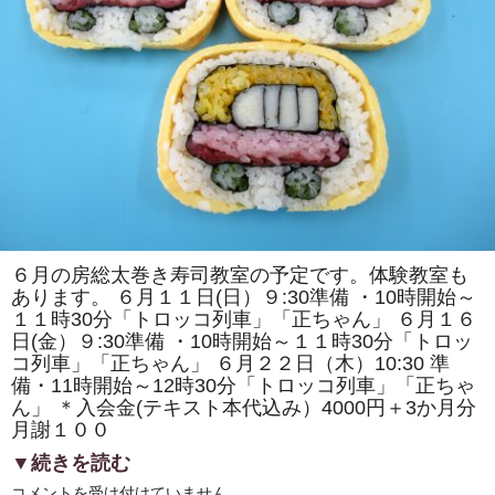
エ」
「カ
タ
ツ
ム
リ」
を
巻
き
ま
す。
太
巻
き
寿
司
の
体
６月の房総太巻き寿司教室の予定です。体験教室も
験
あります。 ６月１１日(日）９:30準備 ・10時開始～
教
室
１１時30分「トロッコ列車」「正ちゃん」 ６月１６
も
日(金）９:30準備 ・10時開始～１１時30分「トロッ
あ
り
コ列車」「正ちゃん」 ６月２２日（木）10:30 準
ま
備・11時開始～12時30分「トロッコ列車」「正ちゃ
す。
は
ん」 ＊入会金(テキスト本代込み）4000円＋3か月分
月謝１００
▼続きを読む
６
コメントを受け付けていません