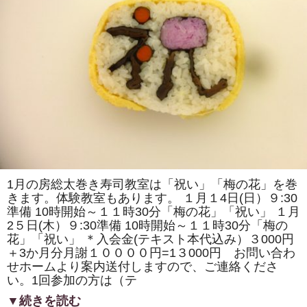
梨」
を
発
酵
さ
せ
た
「梨
の
秘
傳」
を
使
っ
て
「す
し
酢」
を
1月の房総太巻き寿司教室は「祝い」「梅の花」を巻
作
きます。体験教室もあります。 １月１4日(日）９:30
っ
て
準備 10時開始～１１時30分「梅の花」「祝い」 １月
み
2５日(木）９:30準備 10時開始～１１時30分「梅の
ま
し
花」「祝い」 ＊入会金(テキスト本代込み）３000円
た。
＋3か月分月謝１００００円=1３000円 お問い合わ
は
せホームより案内送付しますので、ご連絡くださ
い。1回参加の方は（テ
▼続きを読む