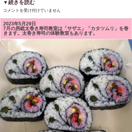
あ
▼続きを読む
り
が
「市
コメントを受け付けていません
と
原
う
市
ご
市
2023年5月29日
ざ
制
7月の房総太巻き寿司教室は「サザエ」「カタツムリ」を巻
い
施
きます。太巻き寿司の体験教室もあります。
ま
行
し
６
た!！
０
は
周
年
記
念
事
業」
と
し
て
市
原
の
伝
統
文
化
「房
総
太
巻
き