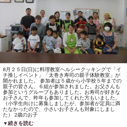
ま
た
は
「ト
ロ
ッ
コ
列
車」
「カ
タ
ツ
ム
リ」
を
巻
き
8月２５日(日)に料理教室ヘルシークッキングで「イ
ま
す。
チ推しイベント」「太巻き寿司の親子体験教室」が
体
開かれました。 参加者は５歳から小学校５年までの
験
親子の皆さん、６組が参加されました。お父さんも
教
室
参加というグループもありました。お寿司が好きな
も
お子さんで、昨年も参加してくれた方もいました。
あ
り
（小学生向けに募集しましたが、参加者が定員に満
ま
たなかったので、小さいお子さんも対象にしまし
す。
は
た） 2歳のお子
▼続きを読む