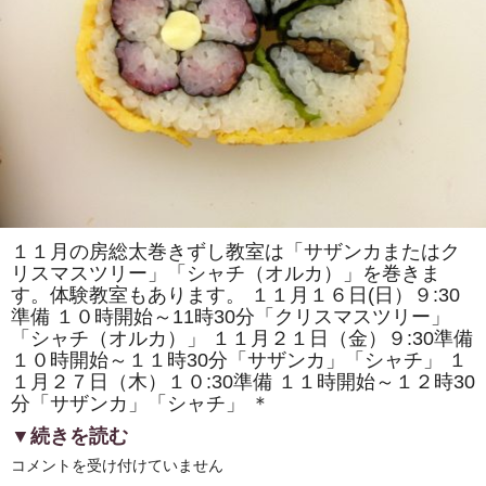
で
「房
総
太
巻
き
寿
司」
を
販
売
し
ま
す！！
は
１１月の房総太巻きずし教室は「サザンカまたはク
リスマスツリー」「シャチ（オルカ）」を巻きま
す。体験教室もあります。 １１月１６日(日）９:30
準備 １０時開始～11時30分「クリスマスツリー」
「シャチ（オルカ）」 １１月２１日（金）９:30準備
１０時開始～１１時30分「サザンカ」「シャチ」 １
１月２７日（木）１０:30準備 １１時開始～１２時30
分「サザンカ」「シャチ」 ＊
▼続きを読む
11
コメントを受け付けていません
月