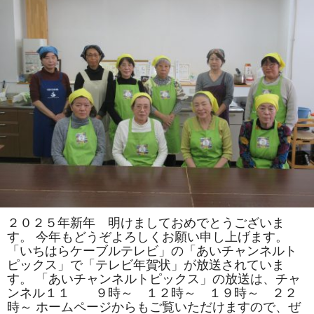
司
教
室
で
は
「松」
「お
ひ
な
様」
を
巻
き
ま
す。
体
験
教
室
も
あ
り
ま
２０２５年新年 明けましておめでとうございま
す。
す。 今年もどうぞよろしくお願い申し上げます。
は
「いちはらケーブルテレビ」の「あいチャンネルト
ピックス」で「テレビ年賀状」が放送されていま
す。 「あいチャンネルトピックス」の放送は、チャ
ンネル１１ ９時～ １２時～ １９時～ ２２
時～ ホームページからもご覧いただけますので、ぜ