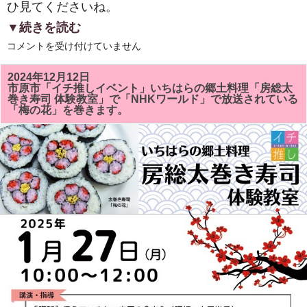
ひ見てくださいね。
▼続きを読む
２
コメントを受け付けていません
０
２
５
2024年12月12日
年
市原市「イチ推しイベント」いちはらの郷土料理「房総太
新
巻き寿司 体験教室」で「NHKワールド」で放送されている
年
「梅の花」を巻きます。
明
け
ま
し
て
お
め
で
と
う
ご
ざ
い
ま
す。
は