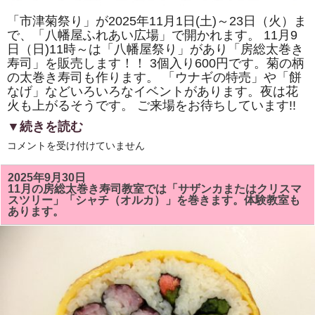
「市津菊祭り」が2025年11月1日(土)～23日（火）ま
で、「八幡屋ふれあい広場」で開かれます。 11月9
日（日)11時～は「八幡屋祭り」があり「房総太巻き
寿司」を販売します！！ 3個入り600円です。菊の柄
の太巻き寿司も作ります。 「ウナギの特売」や「餅
なげ」などいろいろなイベントがあります。夜は花
火も上がるそうです。 ご来場をお待ちしています!!
▼続きを読む
2025
コメントを受け付けていません
年
11
月
2025年9月30日
9
11月の房総太巻き寿司教室では「サザンカまたはクリスマ
日
スツリー」「シャチ（オルカ）」を巻きます。体験教室も
（日)
あります。
の
「市
津
菊
祭
り」
「八
幡
屋
祭
り」