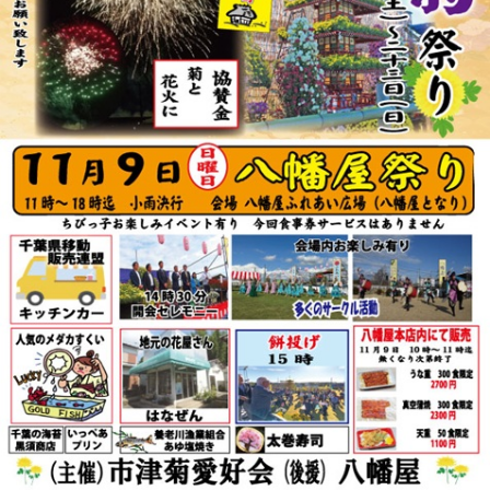
リ
ー
ま
た
は
サ
ザ
ン
カ」
と
「レ
ッ
サ
ー
パ
ン
ダ」
を
巻
き
ま
す。
体
験
教
室
も
あ
り
ま
す。
は