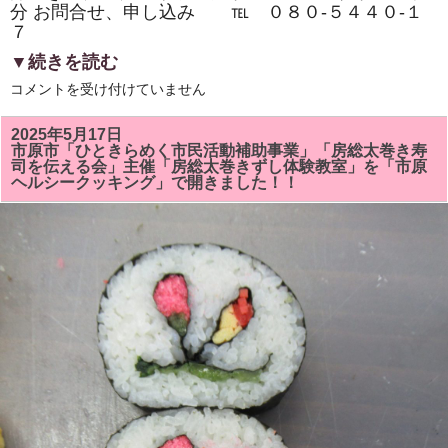
分 お問合せ、申し込み ℡ ０８０‐５４４０‐１
７
▼続きを読む
市
コメントを受け付けていません
原
市
『イ
2025年5月17日
チ
市原市「ひときらめく市民活動補助事業」「房総太巻き寿
押
司を伝える会」主催「房総太巻きずし体験教室」を「市原
し
ヘルシークッキング」で開きました！！
イ
ベ
ン
ト』
「房
総
太
巻
き
ず
し・
親
子
体
験
教
室・
学
生