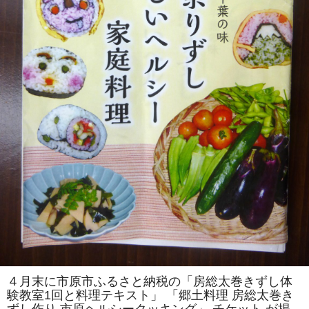
を
伝
え
る
会」
主
催
「房
総
太
巻
き
ず
し
体
験
教
室」
を
「市
原
ヘ
ル
シ
ー
ク
ッ
キ
ン
４月末に市原市ふるさと納税の「房総太巻きずし体
グ」
験教室1回と料理テキスト」 「郷土料理 房総太巻き
で
開