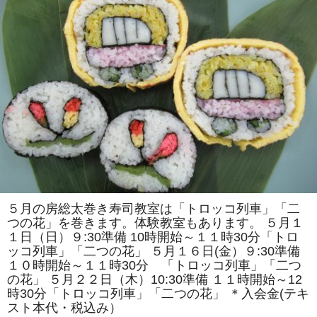
で
は
「ア
ン
パ
ン
マ
ン
風」
「ス
ズ
ラ
ン」
を
巻
き
ま
す。
体
験
教
５月の房総太巻き寿司教室は「トロッコ列車」「二
室
つの花」を巻きます。体験教室もあります。 ５月１
も
あ
１日（日）９:30準備 10時開始～１１時30分「トロ
り
ッコ列車」「二つの花」 ５月１６日(金）９:30準備
ま
す。
１０時開始～１１時30分 「トロッコ列車」「二つ
は
の花」 ５月２２日（木）10:30準備 １１時開始～12
時30分「トロッコ列車」「二つの花」 ＊入会金(テキ
スト本代・税込み）