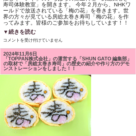
寿司体験教室」を開きます。 今年２月から、NHKワ
ールドで放送されている「梅の花」を巻きます。世
界の方々が見ている房総太巻き寿司「梅の花」を作
ってみます。皆様のご参加をお待ちしています！！
▼続きを読む
市
コメントを受け付けていません
原
市
「イ
2024年11月6日
チ
「TOPPAN株式会社」の運営する「SHUN GATO 編集部」
推
の取材で「房総太巻き寿司」の歴史の紹介や作り方のデモ
し
ンストレーションをしました！！
イ
ベ
ン
ト」
い
ち
は
ら
の
郷
土
料
理
「房
総
太