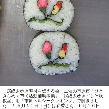
は
一
人
で
の
参
加
も
ok」
の
参
加
者
を
募
集
し
ま
す！！
は
「房総太巻き寿司を伝える会」主催の市原市「ひと
きらめく市民活動補助事業」「房総太巻きずし体験
教室」を「市原ヘルシークッキング」で開きまし
た！！ ５月１１日（日）は春香さん、５月１６日