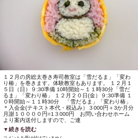
の
取
材
で
「房
総
太
巻
き
寿
司」
の
歴
史
の
紹
介
や
１２月の房総太巻き寿司教室は「雪だるま」「変わ
作
り椿」を巻きます。体験教室もあります。 １２月１
り
方
５日（日）９:30準備 10時開始～１１時30分「雪だ
の
るま」「変わり椿」 １２月２０日(金）９:30準備 １
デ
モ
０時開始～１１時30分 「雪だるま」「変わり椿」
ン
＊入会金(テキスト本代・税込み）３000円＋3か月分
ス
ト
月謝１００００円=1３000円 お問い合わせホーム
レ
より案内送付しますので、ご連
ー
シ
▼続きを読む
ョ
ン
１
コメントを受け付けていません