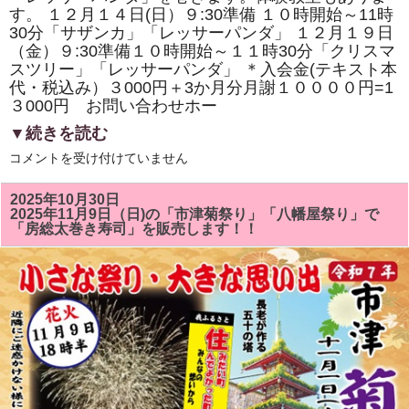
寿
す。 １２月１４日(日）９:30準備 １０時開始～11時
司
の
30分「サザンカ」「レッサーパンダ」 １２月１９日
体
（金）９:30準備１０時開始～１１時30分「クリスマ
験
スツリー」「レッサーパンダ」 ＊入会金(テキスト本
教
室
代・税込み）３000円＋3か月分月謝１００００円=1
も
３000円 お問い合わせホー
あ
り
▼続きを読む
ま
す。
１
は
コメントを受け付けていません
２
月
の
2025年10月30日
房
2025年11月9日（日)の「市津菊祭り」「八幡屋祭り」で
総
「房総太巻き寿司」を販売します！！
太
巻
き
ず
し
教
室
は
「ク
リ
ス
マ
ス
ツ