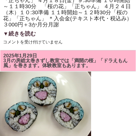
「正ちゃん」 ４月１８日(金）９:30準備 １０時開始
体
験
～１１時30分 「桜の花」「正ちゃん」 ４月２４日
教
（木）１０:30準備 １１時開始～１２時30分「桜の
室
も
花」「正ちゃん」 ＊入会金(テキスト本代・税込み）
あ
３000円＋3か月分月謝
り
ま
▼続きを読む
す。
は
4
コメントを受け付けていません
月
の
房
2025年1月29日
総
3月の房総太巻きずし教室では「満開の桜」「ドラえもん
太
風」を巻きます。体験教室もあります。
巻
き
ず
し
教
室
は
「桜
の
花」
「正
ち
ゃ
ん」
を
巻
き