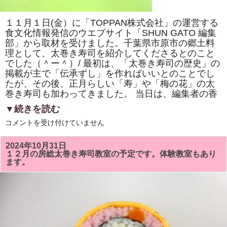
巻
き
寿
１１月１日(金）に「TOPPAN株式会社」の運営する
司
体
食文化情報発信のウエブサイト「SHUN GATO 編集
験
部」から取材を受けました。千葉県市原市の郷土料
教
室」
理として、太巻き寿司を紹介してくださるとのこと
で
でした（＾ー＾）/ 最初は、「太巻き寿司の歴史」の
「NHK
掲載が主で「伝承ずし」を作ればいいとのことでし
ワ
ー
たが、その後、正月らしい「寿」や「梅の花」の太
ル
巻き寿司も加わってきました。 当日は、編集者の香
ド」
で
▼続きを読む
放
送
「TOPPAN
コメントを受け付けていません
さ
株
れ
式
て
会
い
2024年10月31日
社」
る
１２月の房総太巻き寿司教室の予定です。体験教室もあり
の
「梅
ます。
運
の
営
花」
す
を
る
巻
「SHUN
き
GATO
ま
編
す。
集
は
部」