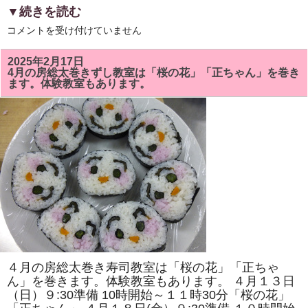
▼続きを読む
5
コメントを受け付けていません
月
の
房
2025年2月17日
総
4月の房総太巻きずし教室は「桜の花」「正ちゃん」を巻き
太
ます。体験教室もあります。
巻
き
ず
し
教
室
で
は
「ト
ロ
ッ
コ
列
車」
「二
つ
の
花」
を
４月の房総太巻き寿司教室は「桜の花」「正ちゃ
巻
き
ん」を巻きます。体験教室もあります。 ４月１３日
ま
（日）９:30準備 10時開始～１１時30分「桜の花」
す。