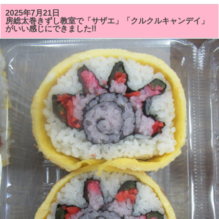
の
房
2025年7月21日
総
房総太巻きずし教室で「サザエ」「クルクルキャンデイ」
太
がいい感じにできました!!
巻
き
寿
司
教
室
で
は
「サ
ザ
ン
カ
ま
た
は
ク
リ
ス
マ
ス
ツ
リ
ー」
「シ
ャ
チ
（オ
ル