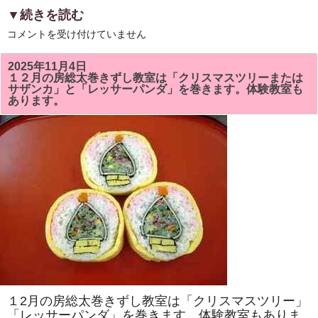
▼続きを読む
6
コメントを受け付けていません
月
の
房
2025年11月4日
総
１２月の房総太巻きずし教室は「クリスマスツリーまたは
太
サザンカ」と「レッサーパンダ」を巻きます。体験教室も
巻
あります。
ず
し
教
室
は
「ア
ヤ
メ」
と
「カ
タ
ツ
ム
リ」
を
巻
き
ま
す。
太
１2月の房総太巻きずし教室は「クリスマスツリー」
巻
き
「レッサーパンダ」を巻きます。体験教室もありま