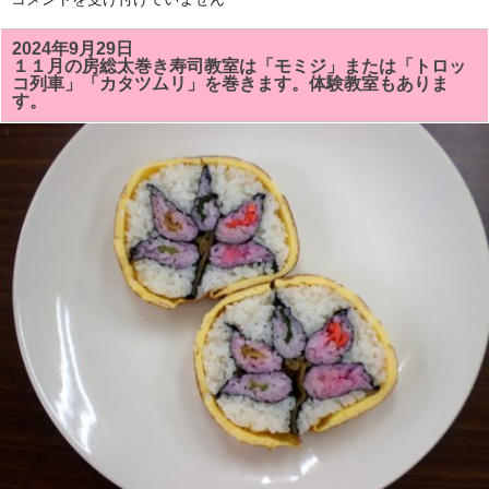
を
２
し
月
ま
の
2024年9月29日
し
房
た！！
１１月の房総太巻き寿司教室は「モミジ」または「トロッ
総
は
コ列車」「カタツムリ」を巻きます。体験教室もありま
太
す。
巻
き
寿
司
教
室
の
予
定
で
す。
体
験
教
室
も
あ
り
ま
す。
は