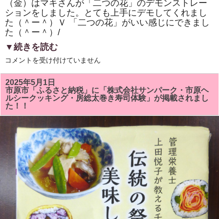
（金）はマキさんが「二つの花」のデモンストレー
ションをしました。とても上手にデモしてくれまし
た（＾ー＾）Ｖ 「二つの花」がいい感じにできまし
た（＾ー＾）/
▼続きを読む
市
コメントを受け付けていません
原
市
「ひ
2025年5月1日
と
市原市「ふるさと納税」に「株式会社サンパーク・市原ヘ
き
ルシークッキング・房総太巻き寿司体験」が掲載されまし
ら
た！！
め
く
市
民
活
動
補
助
事
業」
「房
総
太
巻
き
寿
司