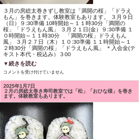
ま
す。
３月の房総太巻きずし教室は「満開の桜」「ドラえ
体
験
もん」を巻きます。体験教室もあります。 ３月９日
教
（日）９:30準備 10時開始～１１時30分「満開の
室
桜」「ドラえもん風」 ３月２１日(金）９:30準備 １
も
あ
０時開始～１１時30分 「満開の桜」ドラえもん
り
風」 ３月２７日（木）１０:30準備 １１時開始～１
ま
す。
２時30分「満開の桜」「ドラえもん風」 ＊入会金(テ
は
キスト本代・税込み）３00
▼続きを読む
3
コメントを受け付けていません
月
の
房
2025年1月7日
総
２月の房総太巻き寿司教室では「松」「おひな様」を巻き
太
ます。体験教室もあります。
巻
き
ず
し
教
室
で
は
「満
開