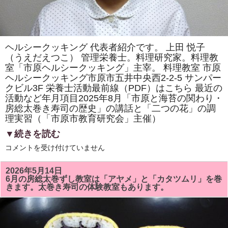
ヘルシークッキング 代表者紹介です。 上田 悦子
（うえだえつこ） 管理栄養士。料理研究家。料理教
室「市原ヘルシークッキング」主宰。 料理教室 市原
ヘルシークッキング市原市五井中央西2-2-5 サンパー
クビル3F 栄養士活動最前線（PDF）はこちら 最近の
活動など年月項目2025年8月「市原と海苔の関わり・
房総太巻き寿司の歴史」の講話と「二つの花」の調
理実習（「市原市教育研究会」主催）
▼続きを読む
ヘ
コメントを受け付けていません
ル
シ
ー
2026年5月14日
ク
6月の房総太巻ずし教室は「アヤメ」と「カタツムリ」を巻
ッ
きます。太巻き寿司の体験教室もあります。
キ
ン
グ
代
表
者