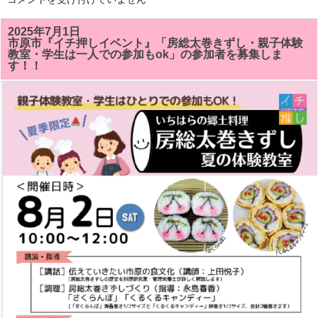
総
太
巻
2025年7月1日
き
市原市『イチ押しイベント』「房総太巻きずし・親子体験
ず
教室・学生は一人での参加もok」の参加者を募集しま
し
す！！
教
室
で
「サ
ザ
エ」
「ク
ル
ク
ル
キ
ャ
ン
デ
イ」
が
い
い
感
じ
に
で
き
ま
し
た!!