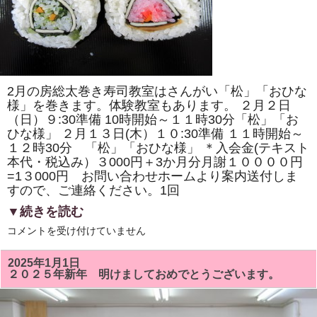
の
桜」
「ド
ラ
え
も
ん
風」
を
2月の房総太巻き寿司教室はさんがい「松」「おひな
巻
き
様」を巻きます。体験教室もあります。 ２月２日
ま
（日）９:30準備 10時開始～１１時30分「松」「お
す。
ひな様」 ２月１３日(木）１０:30準備 １１時開始～
体
験
１２時30分 「松」「おひな様」 ＊入会金(テキスト
教
本代・税込み）３000円＋3か月分月謝１００００円
室
も
=1３000円 お問い合わせホームより案内送付しま
あ
すので、ご連絡ください。1回
り
ま
▼続きを読む
す。
は
２
コメントを受け付けていません
月
の
房
2025年1月1日
総
２０２５年新年 明けましておめでとうございます。
太
巻
き
寿