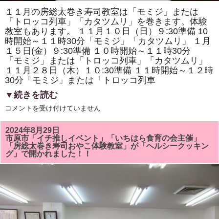
１１月の房総太巻き寿司教室は「モミジ」または
「トロッコ列車」「カタツムリ」を巻きます。体験
教室もあります。 １１月１０日（日）９:30準備 10
時開始～１１時30分「モミジ」「カタツムリ」 １月
１５日(金）９:30準備 １０時開始～１１時30分
「モミジ」または「トロッコ列車」「カタツムリ」
１１月２８日（木）１０:30準備 １１時開始～１２時
30分「モミジ」または「トロッコ列車
▼続きを読む
１
コメントを受け付けていません
１
月
の
2024年8月29日
房
市原市「イチ推しイベント」「いちはら食育の会主催」
総
「房総太巻き寿司おやこ体験教室」が「ヘルシークッキン
太
グ」で開かれました！！
巻
き
寿
司
教
室
は
「モ
ミ
ジ」