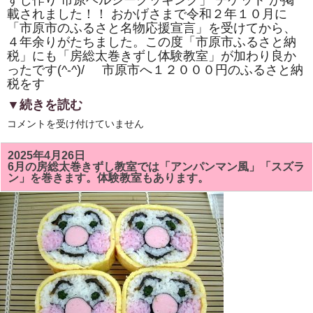
ずし作り 市原ヘルシークッキング」 チケット が掲
き
載されました！！ おかげさまで令和２年１０月に
ま
し
「市原市のふるさと名物応援宣言」を受けてから、
た！！
４年余りがたちました。この度「市原市ふるさと納
は
税」にも「房総太巻きずし体験教室」が加わり良か
ったです(^-^)/ 市原市へ１２０００円のふるさと納
税をす
▼続きを読む
市
コメントを受け付けていません
原
市
「ふ
2025年4月26日
る
6月の房総太巻きずし教室では「アンパンマン風」「スズラ
さ
ン」を巻きます。体験教室もあります。
と
納
税」
に
「株
式
会
社
サ
ン
パ
ー
ク・
市