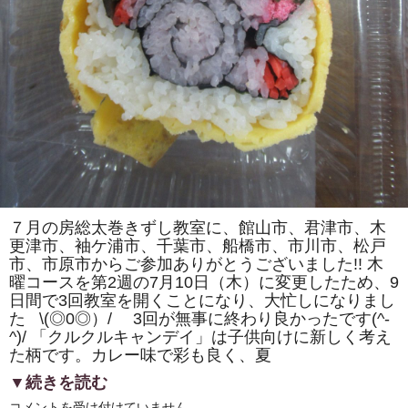
カ）」
を
巻
き
ま
す。
体
験
教
室
も
あ
り
ま
す。
は
７月の房総太巻きずし教室に、館山市、君津市、木
更津市、袖ケ浦市、千葉市、船橋市、市川市、松戸
市、市原市からご参加ありがとうございました!! 木
曜コースを第2週の7月10日（木）に変更したため、9
日間で3回教室を開くことになり、大忙しになりまし
た \(◎0◎）/ 3回が無事に終わり良かったです(^-
^)/ 「クルクルキャンデイ」は子供向けに新しく考え
た柄です。カレー味で彩も良く、夏
▼続きを読む
房
コメントを受け付けていません