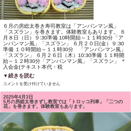
原
ヘ
ル
シ
ー
ク
６月の房総太巻き寿司教室は「アンパンマン風」
ッ
キ
「スズラン」を巻きます。体験教室もあります。 ６
ン
月８日（日）９:30準備 10時開始～１１時30分「ア
グ・
ンパンマン風」「スズラン」 ６月２０日(金）９:30
房
総
準備 １０時開始～１１時30分 「アンパンマン風」
太
「スズラン」 ６月２６日（木）10:30準備 １１時開
巻
き
始～１２時30分「アンパンマン風」「スズラン」 ＊
寿
入会金(テキスト本代・税
司
体
▼続きを読む
験」
が
6
コメントを受け付けていません
掲
月
載
の
さ
房
れ
2025年4月3日
総
ま
5月の房総太巻きずし教室では「トロッコ列車」「二つの
太
し
花」を巻きます。体験教室もあります。
巻
た！！
き
は
ず
し
教
室