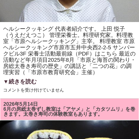
ヘルシークッキング 代表者紹介です。 上田 悦子
（うえだえつこ） 管理栄養士。料理研究家。料理教
室「市原ヘルシークッキング」主宰。 料理教室 市原
ヘルシークッキング市原市五井中央西2-2-5 サンパー
クビル3F 栄養士活動最前線（PDF）はこちら 最近の
活動など年月項目2025年8月「市原と海苔の関わり・
房総太巻き寿司の歴史」の講話と「二つの花」の調
理実習（「市原市教育研究会」主催）
▼続きを読む
ヘ
コメントを受け付けていません
ル
シ
ー
2026年5月14日
ク
6月の房総太巻ずし教室は「アヤメ」と「カタツムリ」を巻
ッ
きます。太巻き寿司の体験教室もあります。
キ
ン
グ
代
表
者