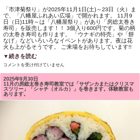
「市津菊祭り」が2025年11月1日(土)～23日（火）ま
で、「八幡屋ふれあい広場」で開かれます。 11月9
日（日)11時～は「八幡屋祭り」があり「房総太巻き
寿司」を販売します！！ 3個入り600円です。菊の柄
の太巻き寿司も作ります。 「ウナギの特売」や「餅
なげ」などいろいろなイベントがあります。夜は花
火も上がるそうです。 ご来場をお待ちしています!!
▼続きを読む
2025
コメントを受け付けていません
年
11
月
2025年9月30日
9
11月の房総太巻き寿司教室では「サザンカまたはクリスマ
日
スツリー」「シャチ（オルカ）」を巻きます。体験教室も
（日)
あります。
の
「市
津
菊
祭
り」
「八
幡
屋
祭
り」