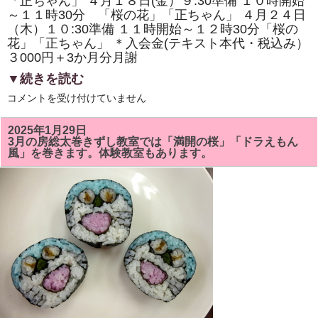
「正ちゃん」 ４月１８日(金）９:30準備 １０時開始
体
験
～１１時30分 「桜の花」「正ちゃん」 ４月２４日
教
（木）１０:30準備 １１時開始～１２時30分「桜の
室
も
花」「正ちゃん」 ＊入会金(テキスト本代・税込み）
あ
３000円＋3か月分月謝
り
ま
▼続きを読む
す。
は
4
コメントを受け付けていません
月
の
房
2025年1月29日
総
3月の房総太巻きずし教室では「満開の桜」「ドラえもん
太
風」を巻きます。体験教室もあります。
巻
き
ず
し
教
室
は
「桜
の
花」
「正
ち
ゃ
ん」
を
巻
き