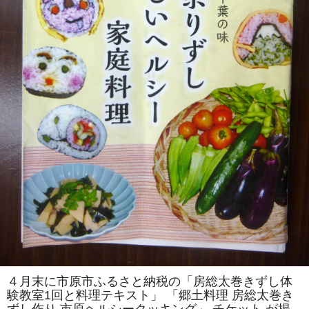
を
伝
え
る
会」
主
催
「房
総
太
巻
き
ず
し
体
験
教
室」
を
「市
原
ヘ
ル
シ
ー
ク
ッ
キ
ン
４月末に市原市ふるさと納税の「房総太巻きずし体
グ」
験教室1回と料理テキスト」 「郷土料理 房総太巻き
で
開