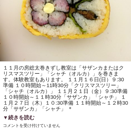
で
「房
総
太
巻
き
寿
司」
を
販
売
し
ま
す！！
は
１１月の房総太巻きずし教室は「サザンカまたはク
リスマスツリー」「シャチ（オルカ）」を巻きま
す。体験教室もあります。 １１月１６日(日）９:30
準備 １０時開始～11時30分「クリスマスツリー」
「シャチ（オルカ）」 １１月２１日（金）９:30準備
１０時開始～１１時30分「サザンカ」「シャチ」 １
１月２７日（木）１０:30準備 １１時開始～１２時30
分「サザンカ」「シャチ」 ＊
▼続きを読む
11
コメントを受け付けていません
月