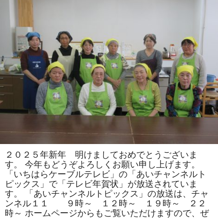
司
教
室
で
は
「松」
「お
ひ
な
様」
を
巻
き
ま
す。
体
験
教
室
も
あ
り
ま
２０２５年新年 明けましておめでとうございま
す。
す。 今年もどうぞよろしくお願い申し上げます。
は
「いちはらケーブルテレビ」の「あいチャンネルト
ピックス」で「テレビ年賀状」が放送されていま
す。 「あいチャンネルトピックス」の放送は、チャ
ンネル１１ ９時～ １２時～ １９時～ ２２
時～ ホームページからもご覧いただけますので、ぜ