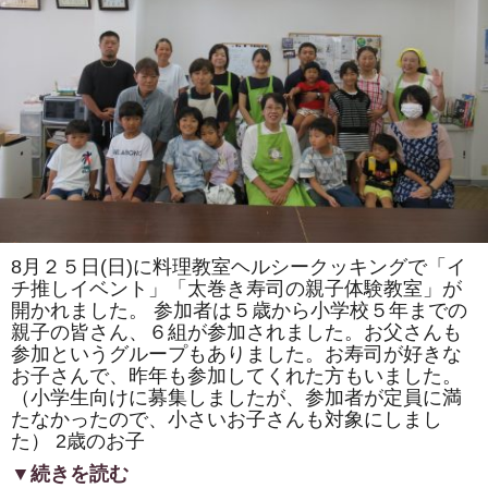
ま
た
は
「ト
ロ
ッ
コ
列
車」
「カ
タ
ツ
ム
リ」
を
巻
き
8月２５日(日)に料理教室ヘルシークッキングで「イ
ま
す。
チ推しイベント」「太巻き寿司の親子体験教室」が
体
開かれました。 参加者は５歳から小学校５年までの
験
親子の皆さん、６組が参加されました。お父さんも
教
室
参加というグループもありました。お寿司が好きな
も
お子さんで、昨年も参加してくれた方もいました。
あ
り
（小学生向けに募集しましたが、参加者が定員に満
ま
たなかったので、小さいお子さんも対象にしまし
す。
は
た） 2歳のお子
▼続きを読む