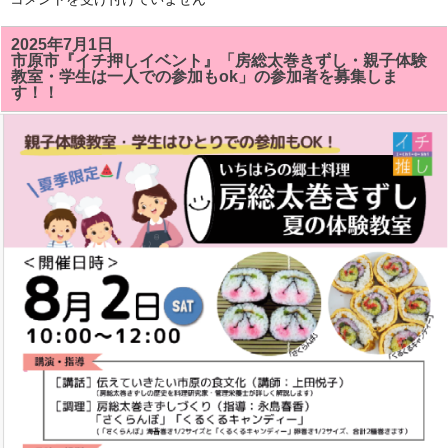
総
太
巻
2025年7月1日
き
市原市『イチ押しイベント』「房総太巻きずし・親子体験
ず
教室・学生は一人での参加もok」の参加者を募集しま
し
す！！
教
室
で
「サ
ザ
エ」
「ク
ル
ク
ル
キ
ャ
ン
デ
イ」
が
い
い
感
じ
に
で
き
ま
し
た!!