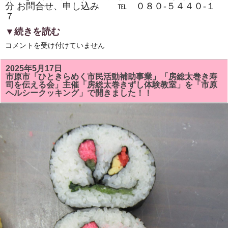
分 お問合せ、申し込み ℡ ０８０‐５４４０‐１
７
▼続きを読む
市
コメントを受け付けていません
原
市
『イ
2025年5月17日
チ
市原市「ひときらめく市民活動補助事業」「房総太巻き寿
押
司を伝える会」主催「房総太巻きずし体験教室」を「市原
し
ヘルシークッキング」で開きました！！
イ
ベ
ン
ト』
「房
総
太
巻
き
ず
し・
親
子
体
験
教
室・
学
生