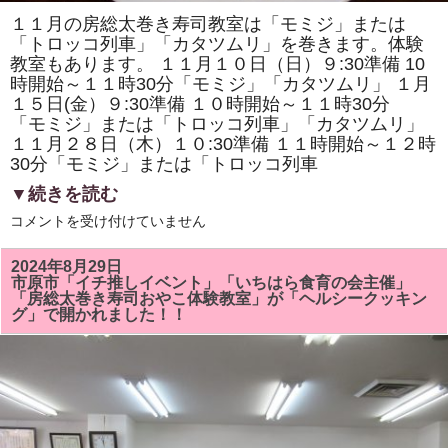
１１月の房総太巻き寿司教室は「モミジ」または
「トロッコ列車」「カタツムリ」を巻きます。体験
教室もあります。 １１月１０日（日）９:30準備 10
時開始～１１時30分「モミジ」「カタツムリ」 １月
１５日(金）９:30準備 １０時開始～１１時30分
「モミジ」または「トロッコ列車」「カタツムリ」
１１月２８日（木）１０:30準備 １１時開始～１２時
30分「モミジ」または「トロッコ列車
▼続きを読む
１
コメントを受け付けていません
１
月
の
2024年8月29日
房
市原市「イチ推しイベント」「いちはら食育の会主催」
総
「房総太巻き寿司おやこ体験教室」が「ヘルシークッキン
太
グ」で開かれました！！
巻
き
寿
司
教
室
は
「モ
ミ
ジ」