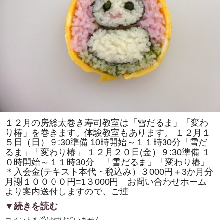
の
取
材
で
「房
総
太
巻
き
寿
司」
の
歴
史
の
紹
介
や
１２月の房総太巻き寿司教室は「雪だるま」「変わ
作
り椿」を巻きます。体験教室もあります。 １２月１
り
方
５日（日）９:30準備 10時開始～１１時30分「雪だ
の
るま」「変わり椿」 １２月２０日(金）９:30準備 １
デ
モ
０時開始～１１時30分 「雪だるま」「変わり椿」
ン
＊入会金(テキスト本代・税込み）３000円＋3か月分
ス
ト
月謝１００００円=1３000円 お問い合わせホーム
レ
より案内送付しますので、ご連
ー
シ
▼続きを読む
ョ
ン
１
コメントを受け付けていません