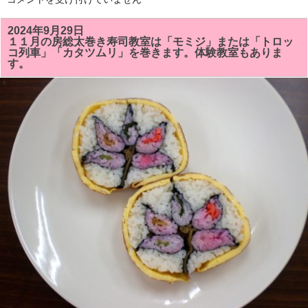
を
２
し
月
ま
の
2024年9月29日
し
房
た！！
１１月の房総太巻き寿司教室は「モミジ」または「トロッ
総
は
コ列車」「カタツムリ」を巻きます。体験教室もありま
太
す。
巻
き
寿
司
教
室
の
予
定
で
す。
体
験
教
室
も
あ
り
ま
す。
は