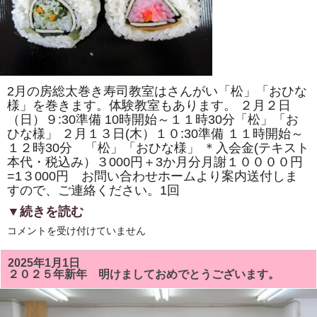
の
桜」
「ド
ラ
え
も
ん
風」
を
2月の房総太巻き寿司教室はさんがい「松」「おひな
巻
き
様」を巻きます。体験教室もあります。 ２月２日
ま
（日）９:30準備 10時開始～１１時30分「松」「お
す。
ひな様」 ２月１３日(木）１０:30準備 １１時開始～
体
験
１２時30分 「松」「おひな様」 ＊入会金(テキスト
教
本代・税込み）３000円＋3か月分月謝１００００円
室
も
=1３000円 お問い合わせホームより案内送付しま
あ
すので、ご連絡ください。1回
り
ま
▼続きを読む
す。
は
２
コメントを受け付けていません
月
の
房
2025年1月1日
総
２０２５年新年 明けましておめでとうございます。
太
巻
き
寿