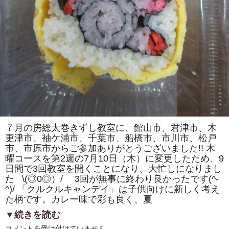
カ）」
を
巻
き
ま
す。
体
験
教
室
も
あ
り
ま
す。
は
７月の房総太巻きずし教室に、館山市、君津市、木
更津市、袖ケ浦市、千葉市、船橋市、市川市、松戸
市、市原市からご参加ありがとうございました!! 木
曜コースを第2週の7月10日（木）に変更したため、9
日間で3回教室を開くことになり、大忙しになりまし
た \(◎0◎）/ 3回が無事に終わり良かったです(^-
^)/ 「クルクルキャンデイ」は子供向けに新しく考え
た柄です。カレー味で彩も良く、夏
▼続きを読む
房
コメントを受け付けていません