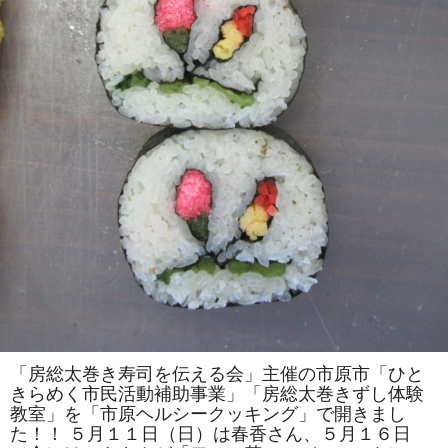
は
一
人
で
の
参
加
も
ok」
の
参
加
者
を
募
集
し
ま
す！！
は
「房総太巻き寿司を伝える会」主催の市原市「ひと
きらめく市民活動補助事業」「房総太巻きずし体験
教室」を「市原ヘルシークッキング」で開きまし
た！！ ５月１１日（日）は春香さん、５月１６日