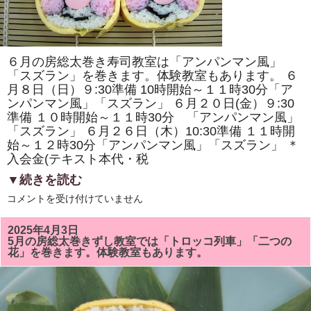
原
ヘ
ル
シ
ー
ク
６月の房総太巻き寿司教室は「アンパンマン風」
ッ
キ
「スズラン」を巻きます。体験教室もあります。 ６
ン
月８日（日）９:30準備 10時開始～１１時30分「ア
グ・
ンパンマン風」「スズラン」 ６月２０日(金）９:30
房
総
準備 １０時開始～１１時30分 「アンパンマン風」
太
「スズラン」 ６月２６日（木）10:30準備 １１時開
巻
き
始～１２時30分「アンパンマン風」「スズラン」 ＊
寿
入会金(テキスト本代・税
司
体
▼続きを読む
験」
が
6
コメントを受け付けていません
掲
月
載
の
さ
房
れ
2025年4月3日
総
ま
5月の房総太巻きずし教室では「トロッコ列車」「二つの
太
し
花」を巻きます。体験教室もあります。
巻
た！！
き
は
ず
し
教
室