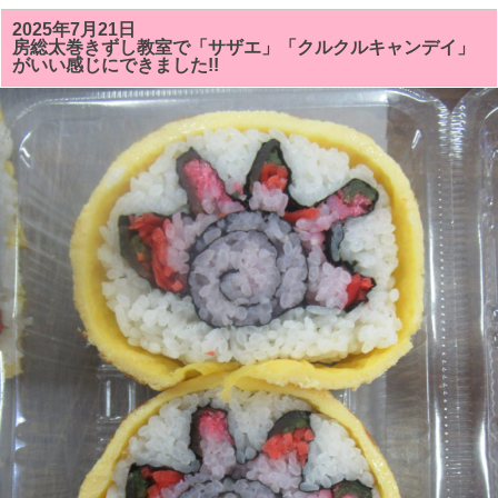
の
房
2025年7月21日
総
房総太巻きずし教室で「サザエ」「クルクルキャンデイ」
太
がいい感じにできました!!
巻
き
寿
司
教
室
で
は
「サ
ザ
ン
カ
ま
た
は
ク
リ
ス
マ
ス
ツ
リ
ー」
「シ
ャ
チ
（オ
ル