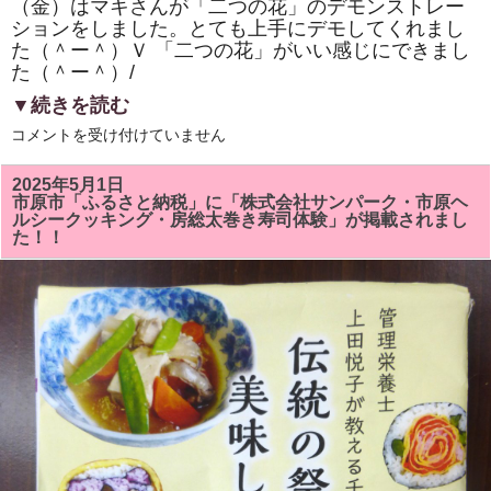
（金）はマキさんが「二つの花」のデモンストレー
ションをしました。とても上手にデモしてくれまし
た（＾ー＾）Ｖ 「二つの花」がいい感じにできまし
た（＾ー＾）/
▼続きを読む
市
コメントを受け付けていません
原
市
「ひ
2025年5月1日
と
市原市「ふるさと納税」に「株式会社サンパーク・市原ヘ
き
ルシークッキング・房総太巻き寿司体験」が掲載されまし
ら
た！！
め
く
市
民
活
動
補
助
事
業」
「房
総
太
巻
き
寿
司