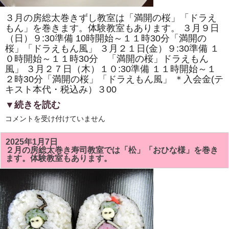
ま
す。
３月の房総太巻きずし教室は「満開の桜」「ドラえ
体
験
もん」を巻きます。体験教室もあります。 ３月９日
教
（日）９:30準備 10時開始～１１時30分「満開の
室
桜」「ドラえもん風」 ３月２１日(金）９:30準備 １
も
あ
０時開始～１１時30分 「満開の桜」ドラえもん
り
風」 ３月２７日（木）１０:30準備 １１時開始～１
ま
す。
２時30分「満開の桜」「ドラえもん風」 ＊入会金(テ
は
キスト本代・税込み）３00
▼続きを読む
3
コメントを受け付けていません
月
の
房
2025年1月7日
総
２月の房総太巻き寿司教室では「松」「おひな様」を巻き
太
ます。体験教室もあります。
巻
き
ず
し
教
室
で
は
「満
開