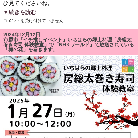
ひ見てくださいね。
▼続きを読む
２
コメントを受け付けていません
０
２
５
2024年12月12日
年
市原市「イチ推しイベント」いちはらの郷土料理「房総太
新
巻き寿司 体験教室」で「NHKワールド」で放送されている
年
「梅の花」を巻きます。
明
け
ま
し
て
お
め
で
と
う
ご
ざ
い
ま
す。
は