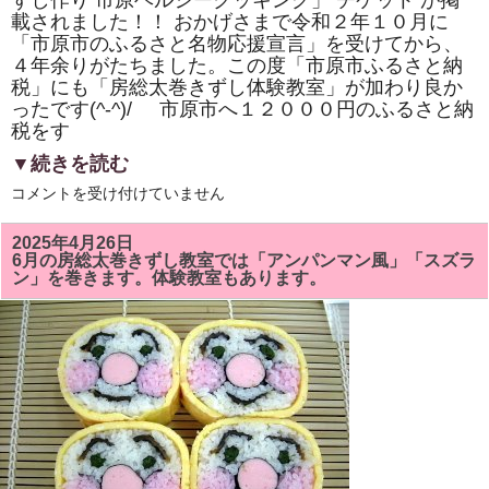
ずし作り 市原ヘルシークッキング」 チケット が掲
き
載されました！！ おかげさまで令和２年１０月に
ま
し
「市原市のふるさと名物応援宣言」を受けてから、
た！！
４年余りがたちました。この度「市原市ふるさと納
は
税」にも「房総太巻きずし体験教室」が加わり良か
ったです(^-^)/ 市原市へ１２０００円のふるさと納
税をす
▼続きを読む
市
コメントを受け付けていません
原
市
「ふ
2025年4月26日
る
6月の房総太巻きずし教室では「アンパンマン風」「スズラ
さ
ン」を巻きます。体験教室もあります。
と
納
税」
に
「株
式
会
社
サ
ン
パ
ー
ク・
市