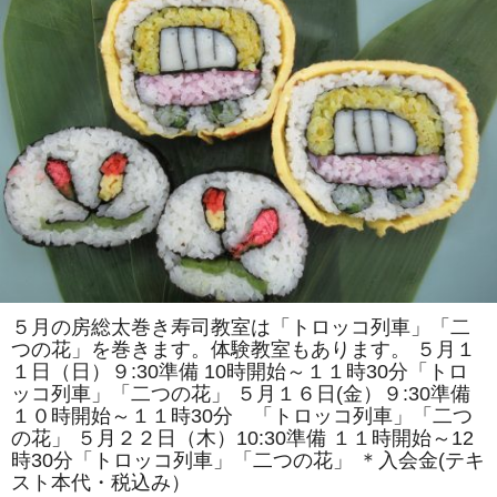
で
は
「ア
ン
パ
ン
マ
ン
風」
「ス
ズ
ラ
ン」
を
巻
き
ま
す。
体
験
教
５月の房総太巻き寿司教室は「トロッコ列車」「二
室
つの花」を巻きます。体験教室もあります。 ５月１
も
あ
１日（日）９:30準備 10時開始～１１時30分「トロ
り
ッコ列車」「二つの花」 ５月１６日(金）９:30準備
ま
す。
１０時開始～１１時30分 「トロッコ列車」「二つ
は
の花」 ５月２２日（木）10:30準備 １１時開始～12
時30分「トロッコ列車」「二つの花」 ＊入会金(テキ
スト本代・税込み）