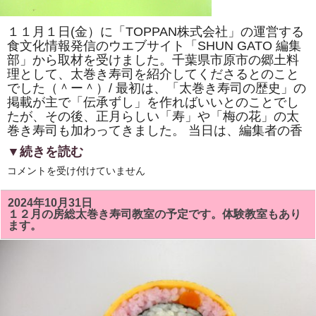
巻
き
寿
１１月１日(金）に「TOPPAN株式会社」の運営する
司
体
食文化情報発信のウエブサイト「SHUN GATO 編集
験
部」から取材を受けました。千葉県市原市の郷土料
教
室」
理として、太巻き寿司を紹介してくださるとのこと
で
でした（＾ー＾）/ 最初は、「太巻き寿司の歴史」の
「NHK
掲載が主で「伝承ずし」を作ればいいとのことでし
ワ
ー
たが、その後、正月らしい「寿」や「梅の花」の太
ル
巻き寿司も加わってきました。 当日は、編集者の香
ド」
で
▼続きを読む
放
送
「TOPPAN
コメントを受け付けていません
さ
株
れ
式
て
会
い
2024年10月31日
社」
る
１２月の房総太巻き寿司教室の予定です。体験教室もあり
の
「梅
ます。
運
の
営
花」
す
を
る
巻
「SHUN
き
GATO
ま
編
す。
集
は
部」