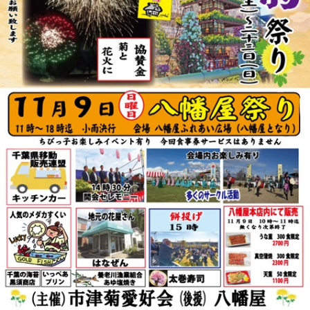
リ
ー
ま
た
は
サ
ザ
ン
カ」
と
「レ
ッ
サ
ー
パ
ン
ダ」
を
巻
き
ま
す。
体
験
教
室
も
あ
り
ま
す。
は