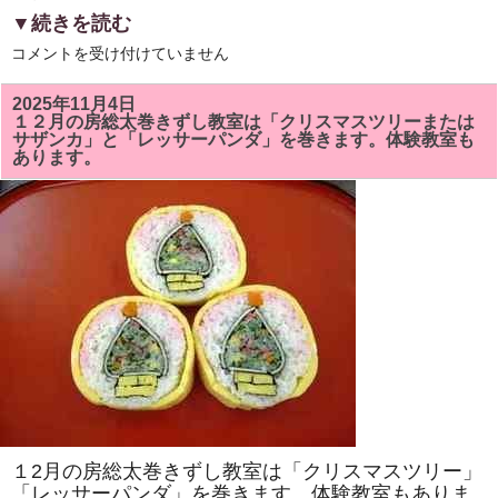
▼続きを読む
6
コメントを受け付けていません
月
の
房
2025年11月4日
総
１２月の房総太巻きずし教室は「クリスマスツリーまたは
太
サザンカ」と「レッサーパンダ」を巻きます。体験教室も
巻
あります。
ず
し
教
室
は
「ア
ヤ
メ」
と
「カ
タ
ツ
ム
リ」
を
巻
き
ま
す。
太
１2月の房総太巻きずし教室は「クリスマスツリー」
巻
き
「レッサーパンダ」を巻きます。体験教室もありま