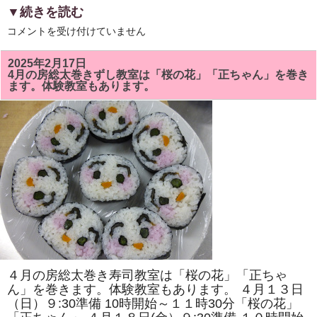
▼続きを読む
5
コメントを受け付けていません
月
の
房
2025年2月17日
総
4月の房総太巻きずし教室は「桜の花」「正ちゃん」を巻き
太
ます。体験教室もあります。
巻
き
ず
し
教
室
で
は
「ト
ロ
ッ
コ
列
車」
「二
つ
の
花」
を
４月の房総太巻き寿司教室は「桜の花」「正ちゃ
巻
き
ん」を巻きます。体験教室もあります。 ４月１３日
ま
（日）９:30準備 10時開始～１１時30分「桜の花」
す。