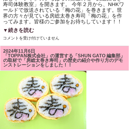
寿司体験教室」を開きます。 今年２月から、NHKワ
ールドで放送されている「梅の花」を巻きます。世
界の方々が見ている房総太巻き寿司「梅の花」を作
ってみます。皆様のご参加をお待ちしています！！
▼続きを読む
市
コメントを受け付けていません
原
市
「イ
2024年11月6日
チ
「TOPPAN株式会社」の運営する「SHUN GATO 編集部」
推
の取材で「房総太巻き寿司」の歴史の紹介や作り方のデモ
し
ンストレーションをしました！！
イ
ベ
ン
ト」
い
ち
は
ら
の
郷
土
料
理
「房
総
太