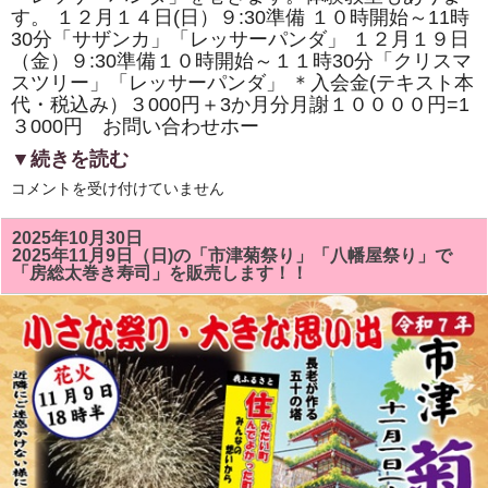
寿
す。 １２月１４日(日）９:30準備 １０時開始～11時
司
の
30分「サザンカ」「レッサーパンダ」 １２月１９日
体
（金）９:30準備１０時開始～１１時30分「クリスマ
験
スツリー」「レッサーパンダ」 ＊入会金(テキスト本
教
室
代・税込み）３000円＋3か月分月謝１００００円=1
も
３000円 お問い合わせホー
あ
り
▼続きを読む
ま
す。
１
は
コメントを受け付けていません
２
月
の
2025年10月30日
房
2025年11月9日（日)の「市津菊祭り」「八幡屋祭り」で
総
「房総太巻き寿司」を販売します！！
太
巻
き
ず
し
教
室
は
「ク
リ
ス
マ
ス
ツ