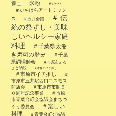
米粉
養士
＃Chiba
＃いちはらアートミック
＃ 伝
ス
＃五井会館
統の祭ずし・美味
しいヘルシー家庭
料理
＃千葉県太巻
き寿司の歴史
＃千葉
県調理師会
＃市原市ふる
さと納税
＃市原市イチ押し
＃市原市イチ推し
＃
市原市五井駅西口コスモス
商店会
＃市原市市制６
０周年記念事業
＃市原
市青葉台町会協議会まちづ
＃楽しい
くり委員会
料理
＃青葉台町会協議