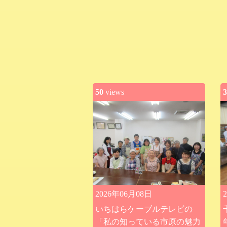
50
views
3
2026年06月08日
いちはらケーブルテレビの
「私の知っている市原の魅力