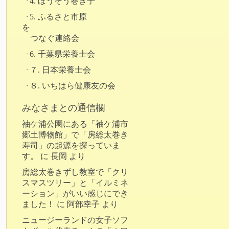
4. ぼうそう巻き子
5. ふるさと市原
を
つなぐ連絡会
6. 千葉県栄養士会
７. 日本栄養士会
８. いちはら健康友の会
みなさまとの通信欄
袖ケ浦公園にある「袖ケ浦市
郷土博物館」で「房総太巻き
寿司」の起源を探っていま
す。
に
長岡
より
房総太巻きずし教室で「クリ
スマスツリー」と「イルミネ
ーション」がいい感じにでき
ました！
に
阿部幸子
より
ニュージーランドの女子ソフ