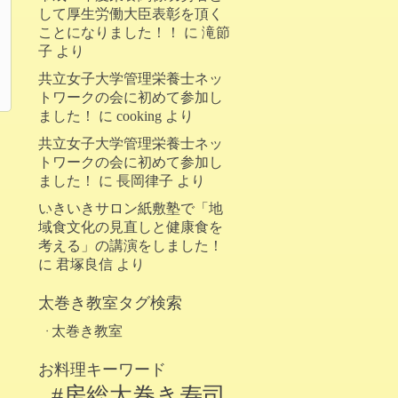
して厚生労働大臣表彰を頂く
ことになりました！！
に
滝節
子
より
共立女子大学管理栄養士ネッ
トワークの会に初めて参加し
ました！
に
cooking
より
共立女子大学管理栄養士ネッ
トワークの会に初めて参加し
ました！
に
長岡律子
より
いきいきサロン紙敷塾で「地
域食文化の見直しと健康食を
考える」の講演をしました！
に
君塚良信
より
太巻き教室タグ検索
太巻き教室
お料理キーワード
#房総太巻き寿司