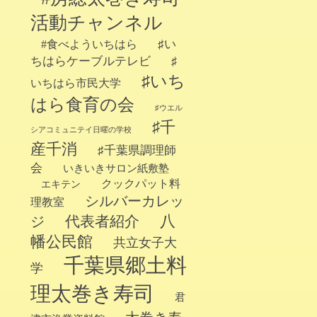
活動チャンネル
♯い
#食べよういちはら
ちはらケーブルテレビ
♯
♯いち
いちはら市民大学
はら食育の会
♯ウエル
♯千
シアコミュニテイ日曜の学校
産千消
♯千葉県調理師
会
いきいきサロン紙敷塾
クックパット料
エキテン
シルバーカレッ
理教室
代表者紹介
八
ジ
幡公民館
共立女子大
千葉県郷土料
学
理太巻き寿司
君