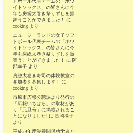
トボール代表チームの「ホワ
イトソックス」の皆さんに今
年も房総太巻き祭りずしを振
舞うことができました！
に
cooking
より
ニュージーランドの女子ソフ
トボール代表チームの「ホワ
イトソックス」の皆さんに今
年も房総太巻き祭りずしを振
舞うことができました！
に
阿
部幸子
より
房総太巻き寿司の体験教室の
参加者を募集します！
に
cooking
より
市原市広報公聴課より発行の
「広報いちはら」の取材があ
り「元旦号」に掲載されるこ
とになりました!
に
長岡律子
より
平成29年度栄養関係功労者と