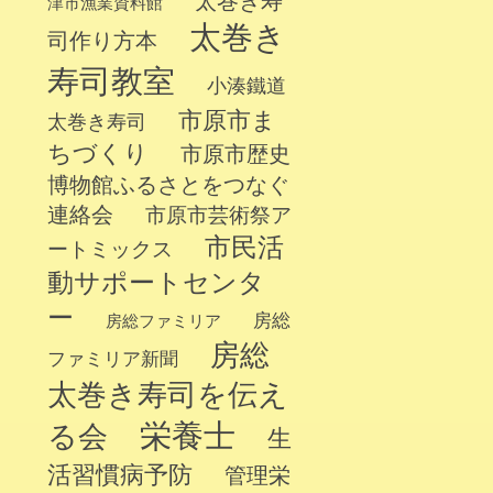
太巻き寿
津市漁業資料館
太巻き
司作り方本
寿司教室
小湊鐵道
市原市ま
太巻き寿司
ちづくり
市原市歴史
博物館ふるさとをつなぐ
連絡会
市原市芸術祭ア
市民活
ートミックス
動サポートセンタ
ー
房総
房総ファミリア
房総
ファミリア新聞
太巻き寿司を伝え
栄養士
る会
生
活習慣病予防
管理栄