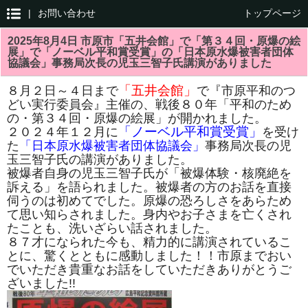
|
お問い合わせ
トップページ
2025年8月4日 市原市「五井会館」で「第３４回・原爆の絵
展」で「ノーベル平和賞受賞」の「日本原水爆被害者団体
協議会」事務局次長の児玉三智子氏講演がありました
「五井会館」
８月２日～４日まで
で『市原平和のつ
どい実行委員会』主催の、戦後８０年「平和のため
の・第３４回・原爆の絵展」が開かれました。
「ノーベル平和賞受賞」
２０２４年１２月に
を受け
た
「日本原水爆被害者団体協議会」
事務局次長の児
玉三智子氏の講演がありました。
被爆者自身の児玉三智子氏が「被爆体験・核廃絶を
訴える」を語られました。被爆者の方のお話を直接
伺うのは初めてでした。原爆の恐ろしさをあらため
て思い知らされました。身内やお子さまを亡くされ
たことも、洗いざらい話されました。
８７才になられた今も、精力的に講演されているこ
とに、驚くとともに感動しました！！市原までおい
でいただき貴重なお話をしていただきありがとうご
ざいました!!