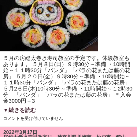
は
「サ
ザ
エ」
「桃
の
実」
を
巻
き
ま
す。
体
５月の房総太巻き寿司教室の予定です。体験教室も
験
教
あります。 ５月８日(日）９時30分～準備 ・10時開
室
始～１１時30分「パンダ」「バラの花または藤の花
も
房」 ５月２０日(金）９時30分～準備 ・10時開始～
あ
り
１１時30分「パンダ」「バラの花または藤の花房」
ま
５月2６日(木)10時30分～準備 ・11時開始～１2時30
す。
は
分 「パンダ」「バラの花または藤の花房」 ＊入会
金3000円＋3
▼続きを読む
5
コメントを受け付けていません
月
の
房
2022年3月17日
総