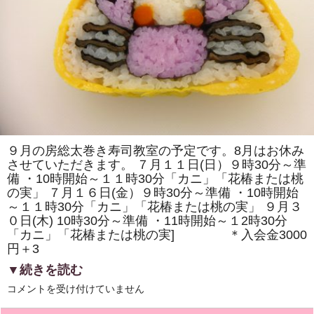
父
さ
ん」
を
巻
き
ま
す。
ア
ー
ト
ミ
ッ
ク
ス
９月の房総太巻き寿司教室の予定です。8月はお休み
体
させていただきます。 ７月１１日(日）９時30分～準
験
教
備 ・10時開始～１１時30分「カニ」「花椿または桃
室
の実」 ７月１６日(金）９時30分～準備 ・10時開始
も
あ
～１１時30分「カニ」「花椿または桃の実」 ９月３
り
０日(木) 10時30分～準備 ・11時開始～１2時30分
ま
す。
「カニ」「花椿または桃の実] ＊入会金3000
は
円＋3
▼続きを読む
9
コメントを受け付けていません
月
の