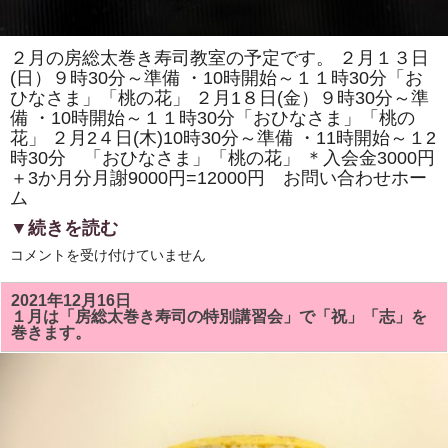
教
室
も
あ
２月の房総太巻き寿司教室の予定です。 ２月１３日
り
(日）９時30分～準備 ・10時開始～１１時30分「お
ま
す。
ひなさま」「桃の花」 ２月1８日(金）９時30分～準
は
備 ・10時開始～１１時30分「おひなさま」「桃の
花」 ２月2４日(木)10時30分～準備 ・11時開始～１2
時30分 「おひなさま」「桃の花」 ＊入会金3000円
＋3か月分月謝9000円=12000円 お問い合わせホー
ム
▼続きを読む
2
コメントを受け付けていません
月
の
房
2021年12月16日
総
１月は「房総太巻き寿司の特別講習会」で「祝」「志」を
太
巻きます。
巻
き
寿
司
教
室
は
「お