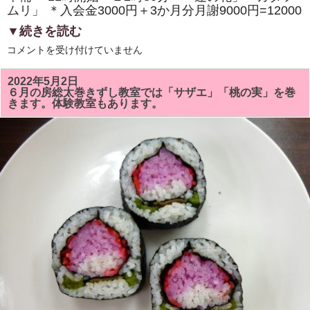
ムリ」 ＊入会金3000円＋3か月分月謝9000円=12000
▼続きを読む
7
コメントを受け付けていません
月
の
房
2022年5月2日
総
６月の房総太巻きずし教室では「サザエ」「桃の実」を巻
太
きます。体験教室もあります。
巻
き
寿
司
教
室
で
は
「蓮
の
花」
「カ
タ
ツ
ム
リ」
を
巻
き
ま
す。