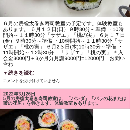
体
験
教
室
も
あ
６月の房総太巻き寿司教室の予定です。体験教室も
り
あります。 ６月１２日(日）９時30分～準備 ・10時
ま
す。
開始～１１時30分「サザエ」「桃の実」 ６月１７日
は
(金）９時30分～準備 ・10時開始～１１時30分「サ
ザエ」「桃の実」 ６月2３日(木)10時30分～準備 ・
11時開始～１2時30分 「サザエ」「桃の実」 ＊入
会金3000円＋3か月分月謝9000円=12000円 お問い
合わ
▼続きを読む
６
コメントを受け付けていません
月
の
房
2022年3月26日
総
5月の房総太巻き寿司教室は、「パンダ」「バラの花または
太
藤の花房」を巻きます。体験教室もあります。
巻
き
ず
し
教
室
で