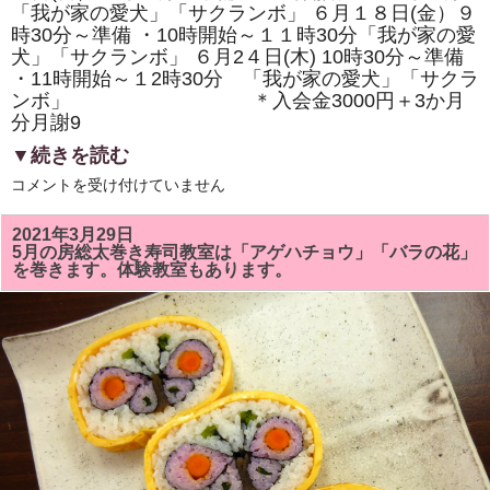
ま
「我が家の愛犬」「サクランボ」 ６月１８日(金）９
す。
時30分～準備 ・10時開始～１１時30分「我が家の愛
は
犬」「サクランボ」 ６月2４日(木) 10時30分～準備
・11時開始～１2時30分 「我が家の愛犬」「サクラ
ンボ」 ＊入会金3000円＋3か月
分月謝9
▼続きを読む
6
コメントを受け付けていません
月
の
房
2021年3月29日
総
5月の房総太巻き寿司教室は「アゲハチョウ」「バラの花」
太
を巻きます。体験教室もあります。
巻
き
寿
司
教
室
は、
「我
が
家
の
愛
犬」
「サ
ク