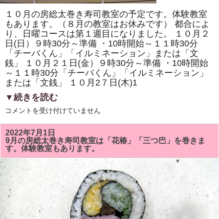
１０月の房総太巻き寿司教室の予定です。体験教室
もあります。（８月の教室はお休みです） 都合によ
り、日曜コースは第１週目になりました。 １０月２
日(日）９時30分～準備 ・10時開始～１１時30分
「チーバくん」「イルミネーション」または「文
銭」 １０月２１日(金）９時30分～準備 ・10時開始
～１１時30分「チーバくん」「イルミネーション」
または「文銭」 １０月2７日(木)1
▼続きを読む
10
コメントを受け付けていません
月
の
房
2022年7月1日
総
9月の房総太巻き寿司教室は「花椿」「三つ巴」を巻きま
太
す。体験教室もあります。
巻
き
寿
司
教
室
で
は
「チ
ー