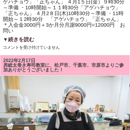
ゲハチョウ」「正ちゃん」 ４月1５日(金）９時30分
が
～準備 ・10時開始～１１時30分「アゲハチョウ」
と
う
「正ちゃん」 ４月2８日(木)10時30分～準備 ・11時
ご
開始～１2時30分 「アゲハチョウ」「正ちゃん」
ざ
い
＊入会金3000円＋3か月分月謝9000円=12000円 お
ま
問い
し
た!!
▼続きを読む
は
4
コメントを受け付けていません
月
の
房
2022年2月17日
総
房総太巻き寿司教室に、松戸市、千葉市、市原市よりご参
太
加ありがとうございました！
巻
き
寿
司
教
室
は
「祝」
ま
た
は
「ア
ゲ
ハ
チ