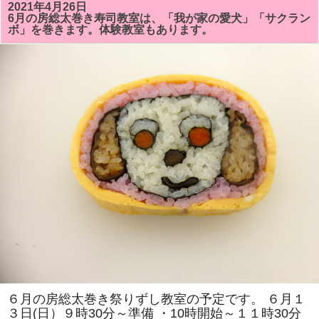
房
2021年4月26日
総
6月の房総太巻き寿司教室は、「我が家の愛犬」「サクラン
太
ボ」を巻きます。体験教室もあります。
巻
き
寿
司
教
室
は、
「カ
ニ」
「花
椿
ま
た
は
桃
の
実」
を
巻
き
ま
す。
体
験
教
室
も
６月の房総太巻き祭りずし教室の予定です。 ６月１
あ
３日(日）９時30分～準備 ・10時開始～１１時30分
り