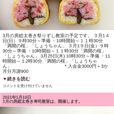
ム
リ」
を
巻
き
ま
す。
体
験
教
3月の房総太巻き祭りずし教室の予定です。 ３月1４
室
日(日）９時30分～準備 ・10時開始～１１時30分
も
あ
「満開の桜」「しょうちゃん」 ３月1９日(金）９時
り
30分～準備 ・10時開始～１１時30分「満開の桜」
ま
す。
「しょうちゃん」 3月25日(木) 10時30分～準備 ・11
は
時開始～１2時30分「満開の桜」「しょうちゃ
ん」 ＊入会金3000円＋3か
月分月謝900
▼続きを読む
３
コメントを受け付けていません
月
の
房
2021年1月10日
総
1月の房総太巻き寿司教室は、開催します。
太
巻
き
寿