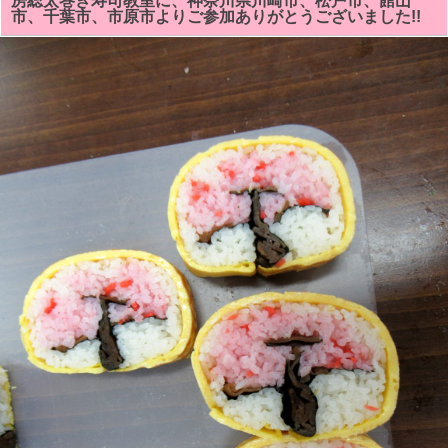
房総太巻き寿司教室に、神奈川県川崎市、松戸市、館山
太
市、千葉市、市原市よりご参加ありがとうございました!!
巻
き
寿
司
教
室
は、
「パ
ン
ダ」
「バ
ラ
の
花
ま
た
は
藤
の
花
房」
を
巻
き
ま
す。
体
験
教
室
も