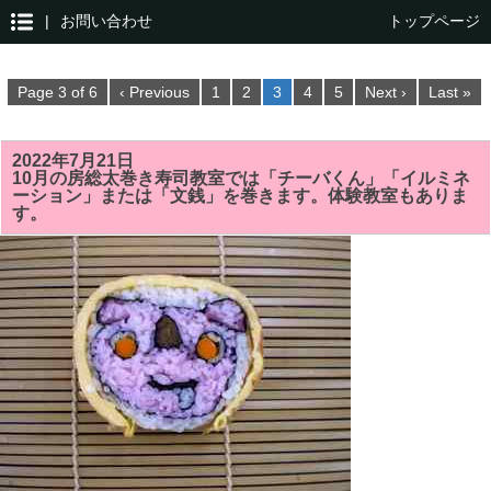
|
お問い合わせ
トップページ
Page 3 of 6
‹ Previous
1
2
3
4
5
Next ›
Last »
2022年7月21日
10月の房総太巻き寿司教室では「チーバくん」「イルミネ
ーション」または「文銭」を巻きます。体験教室もありま
す。