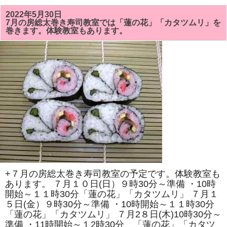
の
房
2022年5月30日
総
7月の房総太巻き寿司教室では「蓮の花」「カタツムリ」を
太
巻きます。体験教室もあります。
巻
き
寿
司
教
室
は
「花
椿」
「三
つ
巴」
を
巻
き
ま
す。
体
験
教
+７月の房総太巻き寿司教室の予定です。体験教室も
室
も
あります。 ７月１０日(日）９時30分～準備 ・10時
あ
開始～１１時30分「蓮の花」「カタツムリ」 ７月１
り
５日(金）９時30分～準備 ・10時開始～１１時30分
ま
す。
「蓮の花」「カタツムリ」 ７月2８日(木)10時30分～
は
準備 ・11時開始～１2時30分 「蓮の花」「カタツ