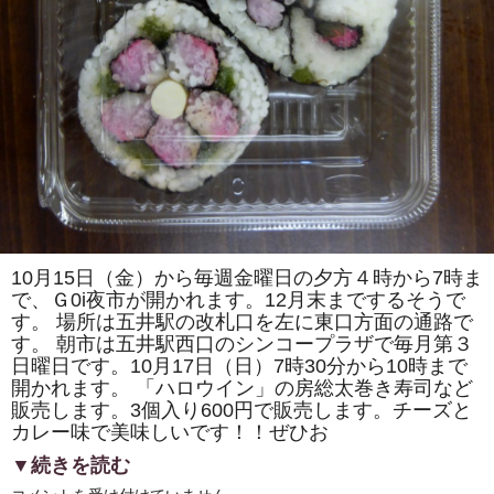
て
な
し
交
流
プ
ロ
グ
ラ
ム
で
房
総
太
巻
き
寿
司
10月15日（金）から毎週金曜日の夕方４時から7時ま
の
で、Ｇ0i夜市が開かれます。12月末までするそうで
体
験
す。 場所は五井駅の改札口を左に東口方面の通路で
教
す。 朝市は五井駅西口のシンコープラザで毎月第３
室
を
日曜日です。10月17日（日）7時30分から10時まで
ヘ
開かれます。 「ハロウイン」の房総太巻き寿司など
ル
販売します。3個入り600円で販売します。チーズと
シ
ー
カレー味で美味しいです！！ぜひお
ク
ッ
▼続きを読む
キ
ン