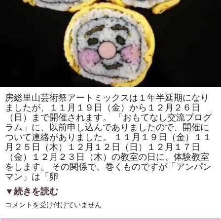
ん」
「二
つ
の
花」
を
巻
き
ま
す。
ア
ー
ト
ミ
房総里山芸術祭アートミックスは１年半延期になり
ク
ス
ましたが、１１月１９日（金）から１２月２６日
の
（日）まで開催されます。 「おもてなし交流プログ
房
ラム」に、以前申し込んでありましたので、開催に
総
太
ついて連絡がありました。 １１月１９日（金）１１
巻
月２５日（木）１２月１２日（日）１２月１７日
き
寿
（金）１２月２３日（木）の教室の日に、体験教室
司
をします。 その関係で、巻くものですが「アンパン
体
験
マン」は「卵
教
室
▼続きを読む
も
あ
房
コメントを受け付けていません
り
総
ま
里