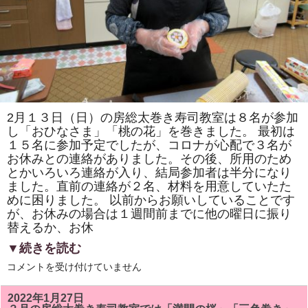
ョ
ウ」
と
「正
ち
ゃ
ん」
を
巻
き
ま
す。
2月１３日（日）の房総太巻き寿司教室は８名が参加
体
し「おひなさま」「桃の花」を巻きました。 最初は
験
教
１５名に参加予定でしたが、コロナが心配で３名が
室
お休みとの連絡がありました。その後、所用のため
も
あ
とかいろいろ連絡が入り、結局参加者は半分になり
り
ました。直前の連絡が２名、材料を用意していたた
ま
す。
めに困りました。 以前からお願いしていることです
は
が、お休みの場合は１週間前までに他の曜日に振り
替えるか、お休
▼続きを読む
房
コメントを受け付けていません
総
太
巻
2022年1月27日
き