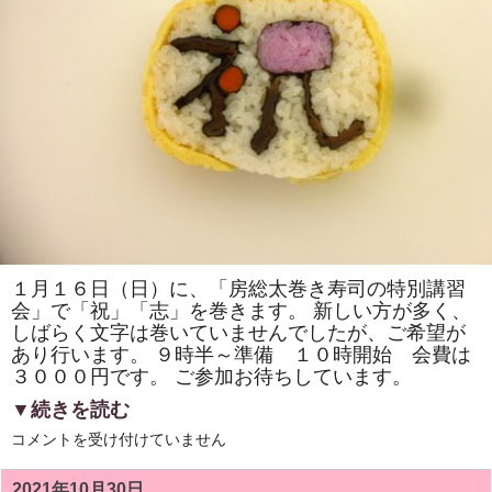
ひ
な
様」
「桃
の
花」
を
巻
き
ま
す。
房
総
太
巻
き
寿
司
体
１月１６日（日）に、「房総太巻き寿司の特別講習
験
会」で「祝」「志」を巻きます。 新しい方が多く、
教
室
しばらく文字は巻いていませんでしたが、ご希望が
も
あり行います。 ９時半～準備 １０時開始 会費は
あ
り
３０００円です。 ご参加お待ちしています。
ま
す
▼続きを読む
は
１
コメントを受け付けていません
月
は
「房
2021年10月30日