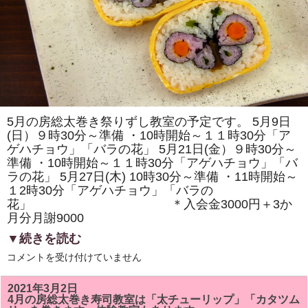
ラ
ン
ボ」
を
巻
き
ま
す。
体
験
教
室
5月の房総太巻き祭りずし教室の予定です。 5月9日
も
(日）９時30分～準備 ・10時開始～１１時30分「ア
あ
り
ゲハチョウ」「バラの花」 5月21日(金）９時30分～
ま
準備 ・10時開始～１１時30分「アゲハチョウ」「バ
す。
は
ラの花」 5月27日(木) 10時30分～準備 ・11時開始～
１2時30分「アゲハチョウ」「バラの
花」 ＊入会金3000円＋3か
月分月謝9000
▼続きを読む
5
コメントを受け付けていません
月
の
房
2021年3月2日
総
4月の房総太巻き寿司教室は「太チューリップ」「カタツム
太