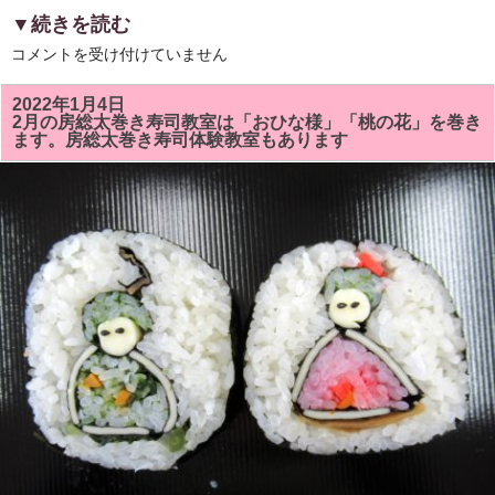
▼続きを読む
３
コメントを受け付けていません
月
の
房
2022年1月4日
総
2月の房総太巻き寿司教室は「おひな様」「桃の花」を巻き
太
ます。房総太巻き寿司体験教室もあります
巻
き
寿
司
教
室
で
は
「満
開
の
桜」
「三
色
巻
き」
を
巻
き
ま
す。
体
験