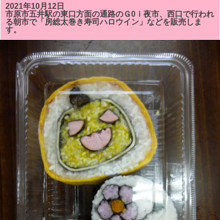
す。
山
2021年10月12日
は
芸
市原市五井駅の東口方面の通路のＧ0ｉ夜市、西口で行われ
術
る朝市で「房総太巻き寿司ハロウイン」などを販売しま
祭
す。
「#
い
ち
は
ら
ア
ー
ト
ミ
ッ
ク
ス」
が
開
催
さ
れ
る
こ
と
に
な
り
ま
し
た。
お
も