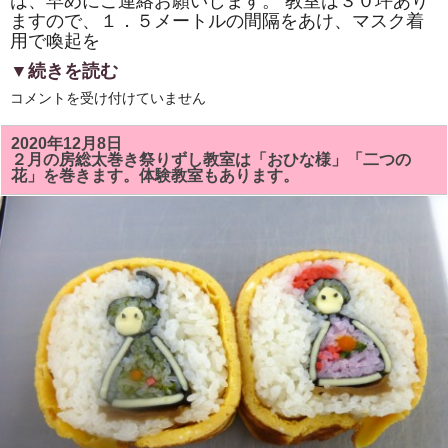
は、早めにご連絡お願いします。 教室は３０坪あり
ますので、１．５メートルの間隔をあけ、マスク着
用で喚起を
▼続きを読む
1
コメントを受け付けていません
月
の
房
2020年12月8日
総
２月の房総太巻き祭りずし教室は「おひな様」「二つの
太
花」を巻きます。体験教室もあります。
巻
き
寿
司
教
室
は、
開
催
し
ま
す。
は