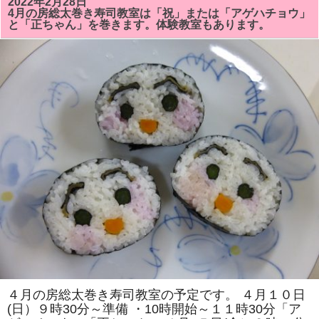
2022年2月28日
き
4月の房総太巻き寿司教室は「祝」または「アゲハチョウ」
寿
と「正ちゃん」を巻きます。体験教室もあります。
司
教
室
に、
神
奈
川
県
川
崎
市、
松
戸
市、
館
山
市、
千
葉
市、
市
原
市
よ
り
ご
参
４月の房総太巻き寿司教室の予定です。 ４月１０日
加
(日）９時30分～準備 ・10時開始～１１時30分「ア
あ
り