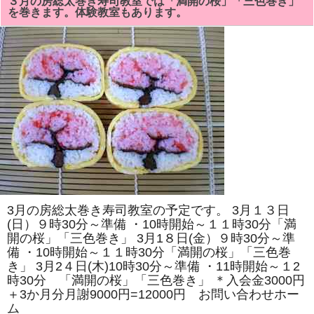
３月の房総太巻き寿司教室では「満開の桜」「三色巻き」
寿
を巻きます。体験教室もあります。
司
教
室
に、
松
戸
市、
千
葉
市、
市
原
市
よ
り
ご
参
加
あ
り
3月の房総太巻き寿司教室の予定です。 3月１３日
が
と
(日）９時30分～準備 ・10時開始～１１時30分「満
う
開の桜」「三色巻き」 3月1８日(金）９時30分～準
ご
備 ・10時開始～１１時30分「満開の桜」「三色巻
ざ
い
き」 3月2４日(木)10時30分～準備 ・11時開始～１2
ま
時30分 「満開の桜」「三色巻き」 ＊入会金3000円
し
た！
＋3か月分月謝9000円=12000円 お問い合わせホー
は
ム