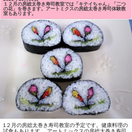
総
１２月の房総太巻き寿司教室では「キテイちゃん」「二つ
太
の花」を巻きます。アートミクスの房総太巻き寿司体験教
巻
室もあります。
き
寿
司
の
特
別
講
習
会」
で
「祝」
「志」
を
巻
き
ま
す。
は
1２月の房総太巻き寿司教室の予定です。健康料理の
試食もあります。 アートミックスの房総太巻き寿司