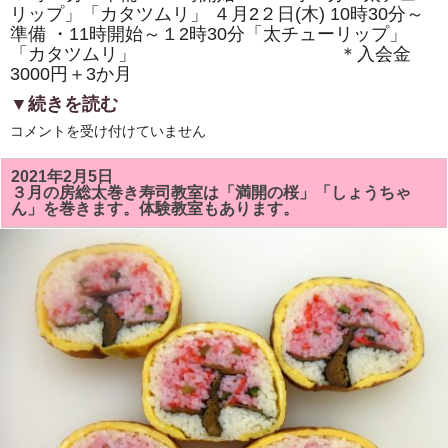
リップ」「カタツムリ」 ４月2２日(木) 10時30分～
準備 ・11時開始～１2時30分「太チューリップ」
「カタツムリ」 ＊入会金
3000円＋3か月
▼続きを読む
4
コメントを受け付けていません
月
の
房
2021年2月5日
総
３月の房総太巻き寿司教室は「満開の桜」「しょうちゃ
太
ん」を巻きます。体験教室もあります。
巻
き
寿
司
教
室
は
「太
チ
ュ
ー
リ
ッ
プ」
「カ
タ
ツ