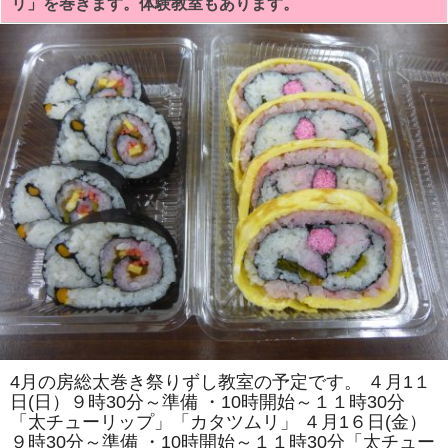
リ」を巻きます。体験教室もあります。
巻
き
寿
司
教
室
は
「ア
ゲ
ハ
チ
ョ
ウ」
「バ
ラ
の
花」
を
巻
き
ま
す。
体
験
教
室
も
4月の房総太巻き祭りずし教室の予定です。 ４月1１
あ
日(日）９時30分～準備 ・10時開始～１１時30分
り
ま
「太チューリップ」「カタツムリ」 ４月1６日(金）
す。
９時30分～準備 ・10時開始～１１時30分「太チュー
は