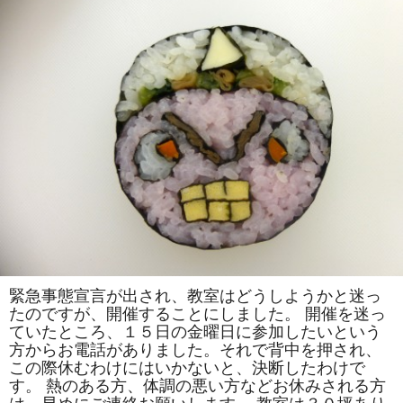
司
教
室
は
「満
開
の
桜」
「し
ょ
う
ち
ゃ
ん」
を
巻
き
ま
す。
体
験
教
室
緊急事態宣言が出され、教室はどうしようかと迷っ
も
たのですが、開催することにしました。 開催を迷っ
あ
り
ていたところ、１５日の金曜日に参加したいという
ま
方からお電話がありました。それで背中を押され、
す。
は
この際休むわけにはいかないと、決断したわけで
す。 熱のある方、体調の悪い方などお休みされる方