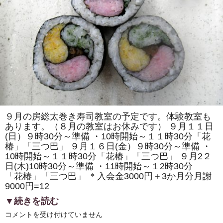
バ
く
ん」
「イ
ル
ミ
ネ
ー
シ
ョ
ン」
ま
た
は
「文
銭」
を
９月の房総太巻き寿司教室の予定です。体験教室も
巻
あります。（８月の教室はお休みです） ９月１１日
き
ま
(日）９時30分～準備 ・10時開始～１１時30分「花
す。
椿」「三つ巴」 ９月１６日(金）９時30分～準備 ・
体
験
10時開始～１１時30分「花椿」「三つ巴」 ９月2２
教
日(木)10時30分～準備 ・11時開始～１2時30分
室
も
「花椿」「三つ巴」 ＊入会金3000円＋3か月分月謝
あ
9000円=12
り
ま
▼続きを読む
す。
は
9
コメントを受け付けていません
月