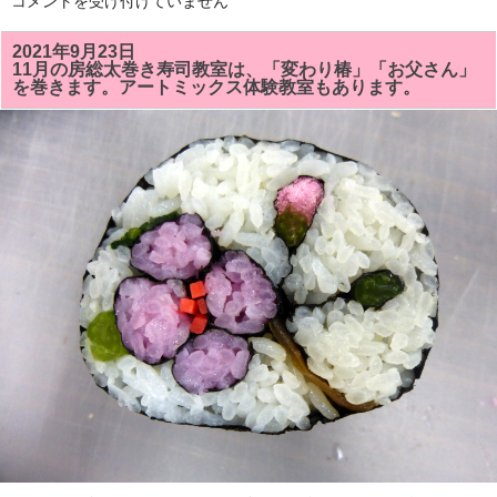
市
コメントを受け付けていません
グ
原
で
市
行
五
2021年9月23日
い
井
11月の房総太巻き寿司教室は、「変わり椿」「お父さん」
ま
駅
す。
を巻きます。アートミックス体験教室もあります。
の
は
東
口
方
面
の
通
路
の
Ｇ
0
ｉ
夜
市、
西
口
で
行
わ
れ
る
朝
市
で
「房
総