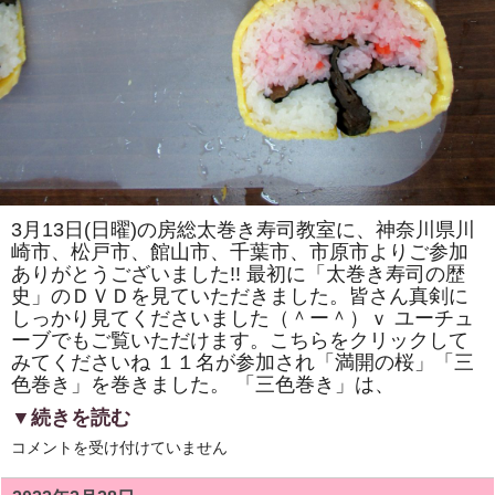
あ
り
ま
す。
は
3月13日(日曜)の房総太巻き寿司教室に、神奈川県川
崎市、松戸市、館山市、千葉市、市原市よりご参加
ありがとうございました!! 最初に「太巻き寿司の歴
史」のＤＶＤを見ていただきました。皆さん真剣に
しっかり見てくださいました（＾ー＾）ｖ ユーチュ
ーブでもご覧いただけます。こちらをクリックして
みてくださいね １１名が参加され「満開の桜」「三
色巻き」を巻きました。 「三色巻き」は、
▼続きを読む
房
コメントを受け付けていません
総
太
巻