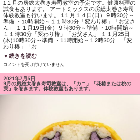
太
1１月の房総太巻き寿司教室の予定です。健康料理の
巻
試食もあります。 アートミックスの房総太巻き寿司
き
寿
体験教室も行います。 1１月１４日(日）９時30分～
司
準備 ・10時開始～１１時30分「変わり椿」「お父さ
ハ
ロ
ん」 １１月19日(金）９時30分～準備 ・10時開始～
ウ
１１時30分「変わり椿」「お父さん」 １１月25日
イ
ン」
(木)10時30分～準備 ・11時開始～１2時30分 「変
な
わり椿」「お
ど
を
▼続きを読む
販
売
11
コメントを受け付けていません
し
月
ま
の
す。
房
2021年7月5日
は
総
9月の房総太巻き寿司教室は、「カニ」「花椿または桃の
太
実」を巻きます。体験教室もあります。
巻
き
寿
司
教
室
は、
「変
わ
り
椿」
「お