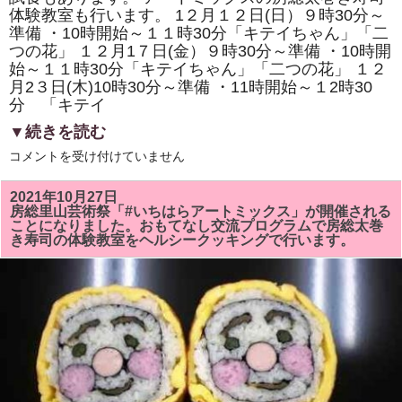
体験教室も行います。 1２月１２日(日）９時30分～
準備 ・10時開始～１１時30分「キテイちゃん」「二
つの花」 １２月1７日(金）９時30分～準備 ・10時開
始～１１時30分「キテイちゃん」「二つの花」 １２
月2３日(木)10時30分～準備 ・11時開始～１2時30
分 「キテイ
▼続きを読む
１
コメントを受け付けていません
２
月
の
2021年10月27日
房
房総里山芸術祭「#いちはらアートミックス」が開催される
総
ことになりました。おもてなし交流プログラムで房総太巻
太
き寿司の体験教室をヘルシークッキングで行います。
巻
き
寿
司
教
室
で
は
「キ
テ
イ
ち
ゃ