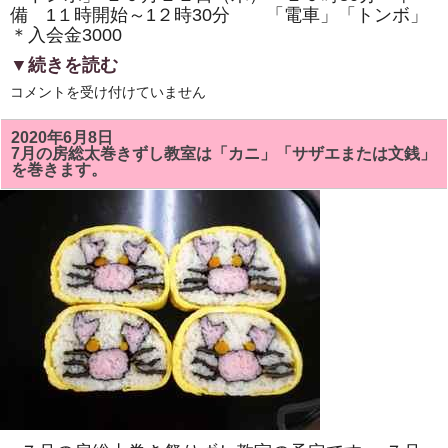
備 1１時開始～1２時30分 「電車」「トンボ」
＊入会金3000
▼続きを読む
1
コメントを受け付けていません
０
月
の
2020年6月8日
房
7月の房総太巻きずし教室は「カニ」「サザエまたは文銭」
総
を巻きます。
太
巻
き
ず
し
教
室
は、
「電
車」
「「ト
ン
ボ」
を
巻
き
ま
す。
体
験