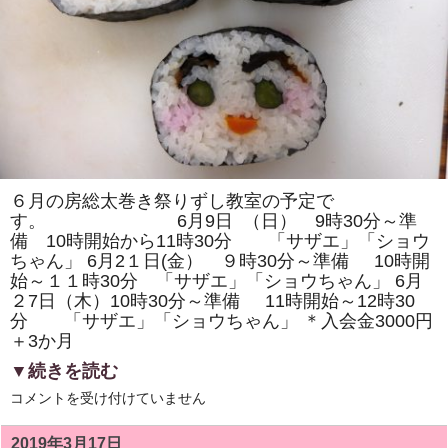
ン
ボ」
を
巻
き
ま
す。
体
験
教
室
も
あ
り
６月の房総太巻き祭りずし教室の予定で
ま
す。 6月9日 （日） 9時30分～準
す。
は
備 10時開始から11時30分 「サザエ」「ショウ
ちゃん」 6月2１日(金） ９時30分～準備 10時開
始～１１時30分 「サザエ」「ショウちゃん」 6月
２7日（木）10時30分～準備 11時開始～12時30
分 「サザエ」「ショウちゃん」 ＊入会金3000円
＋3か月
▼続きを読む
６
コメントを受け付けていません
月
の
房
2019年3月17日