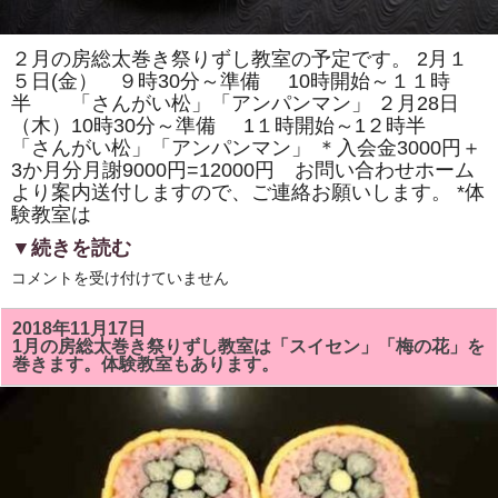
２月の房総太巻き祭りずし教室の予定です。 2月１
５日(金） ９時30分～準備 10時開始～１１時
半 「さんがい松」「アンパンマン」 ２月28日
（木）10時30分～準備 1１時開始～1２時半
「さんがい松」「アンパンマン」 ＊入会金3000円＋
3か月分月謝9000円=12000円 お問い合わせホーム
より案内送付しますので、ご連絡お願いします。 *体
験教室は
▼続きを読む
２
コメントを受け付けていません
月
の
房
2018年11月17日
総
1月の房総太巻き祭りずし教室は「スイセン」「梅の花」を
太
巻きます。体験教室もあります。
巻
き
祭
り
ず
し
教
室
は