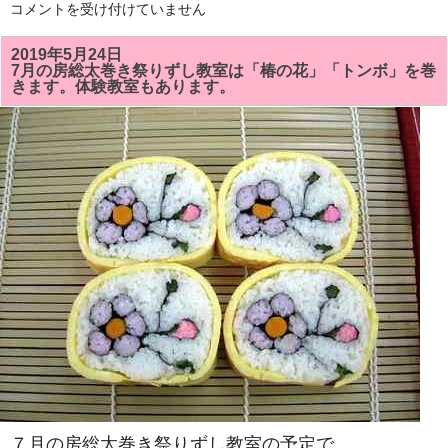
9
コメントを受け付けていません
月
の
房
2019年5月24日
総
7月の房総太巻き祭りずし教室は「椿の花」「トンボ」を巻
太
きます。体験教室もあります。
巻
き
ず
し
教
室
は
「菊
１
本」
「の
の
字
巻
き」
を
巻
き
ま
す。
体
験
教
室
も
あ
７月の房総太巻き祭りずし教室の予定で