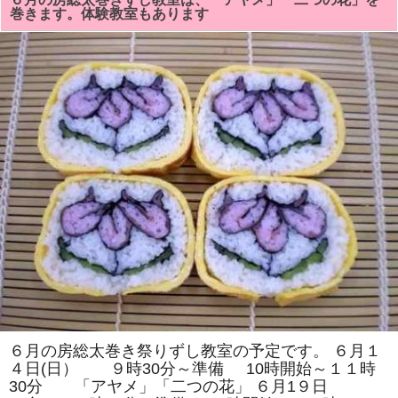
総
巻きます。体験教室もあります
太
巻
き
祭
り
教
室
は
「い
ち
は
ら
食
育
の
会」
主
催
の
体
験
教
室
の
参
加
者
６月の房総太巻き祭りずし教室の予定です。 ６月１
を
４日(日） ９時30分～準備 10時開始～１１時
募
集
30分 「アヤメ」「二つの花」 ６月1９日
し