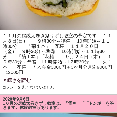
１１月の房総太巻き祭りずし教室の予定です。 １１
月８日(日） ９時30分～準備 10時開始～１１
時30分 「菊１本」「花椿」 １１月２０日
（金） ９時30分～準備 10時開始～１１時30
分 「菊１本」「花椿」 ９月２４日（木） １
０時30分～準備 1１時開始～1２時30分 「菊１
本」「花椿」 ＊入会金3000円＋3か月分月謝9000円
=12000円
▼続きを読む
11
コメントを受け付けていません
月
の
房
2020年9月6日
総
1０月の房総太巻きずし教室は、「電車」「「トンボ」を巻
太
きます。体験教室もあります。
巻
き
ず