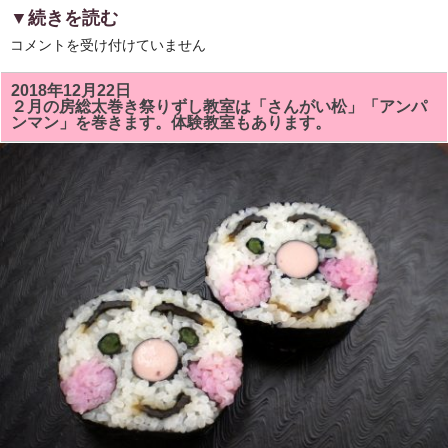
▼続きを読む
房
コメントを受け付けていません
総
太
巻
2018年12月22日
き
２月の房総太巻き祭りずし教室は「さんがい松」「アンパ
ず
ンマン」を巻きます。体験教室もあります。
し
の
体
験
教
室
の
参
加
者
の
募
集
を
し
ま
す！
は