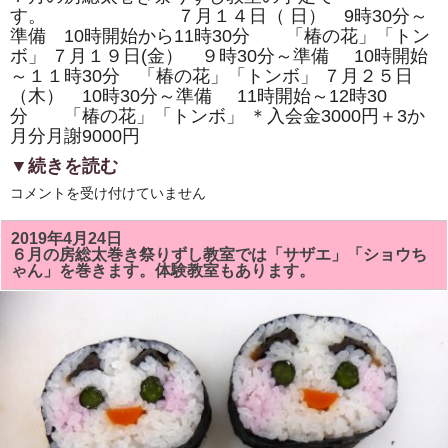
り
す。 ７月１４日（ 日） 9時30分～
ま
準備 10時開始から11時30分 「椿の花」「トン
す。
は
ボ」 ７月１９日(金） ９時30分～準備 10時開始
～１１時30分 「椿の花」「トンボ」 ７月２５日
（木） 10時30分～準備 11時開始～12時30
分 「椿の花」「トンボ」 ＊入会金3000円＋3か
月分月謝9000円
▼続きを読む
7
コメントを受け付けていません
月
の
房
2019年4月24日
総
６月の房総太巻き祭りずし教室では「サザエ」「ショウち
太
ゃん」を巻きます。体験教室もあります。
巻
き
祭
り
ず
し
教
室
は
「椿
の
花」
「ト