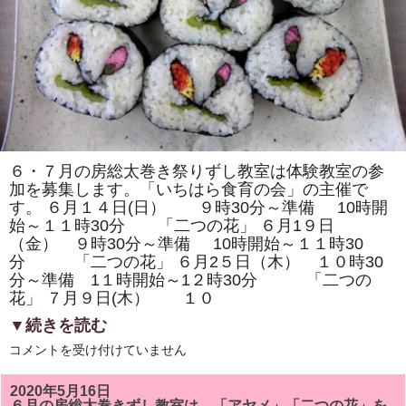
は
文
銭」
を
巻
き
ま
す。
は
６・７月の房総太巻き祭りずし教室は体験教室の参
加を募集します。「いちはら食育の会」の主催で
す。 ６月１４日(日） ９時30分～準備 10時開
始～１１時30分 「二つの花」 ６月1９日
（金） ９時30分～準備 10時開始～１１時30
分 「二つの花」 ６月2５日（木） １０時30
分～準備 1１時開始～1２時30分 「二つの
花」 ７月９日(木） １０
▼続きを読む
6・
コメントを受け付けていません
７
月
の
2020年5月16日
房
６月の房総太巻きずし教室は、「アヤメ」「二つの花」を