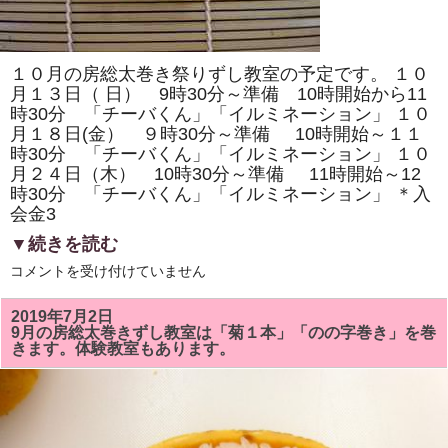
は
予
定
ど
う
１０月の房総太巻き祭りずし教室の予定です。 １０
り
行
月１３日（ 日） 9時30分～準備 10時開始から11
い
時30分 「チーバくん」「イルミネーション」 １０
ま
月１８日(金） ９時30分～準備 10時開始～１１
す。
は
時30分 「チーバくん」「イルミネーション」 １０
月２４日（木） 10時30分～準備 11時開始～12
時30分 「チーバくん」「イルミネーション」 ＊入
会金3
▼続きを読む
１
コメントを受け付けていません
０
月
の
2019年7月2日
房
9月の房総太巻きずし教室は「菊１本」「のの字巻き」を巻
総
きます。体験教室もあります。
太
巻
き
ず
し
教
室