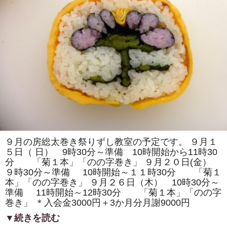
は
「チ
ー
バ
く
ん」
「イ
ル
ミ
ネ
ー
シ
ョ
ン」
を
巻
き
ま
す。
体
９月の房総太巻き祭りずし教室の予定です。 ９月１
験
５日（ 日） 9時30分～準備 10時開始から11時30
教
室
分 「菊１本」「のの字巻き」 ９月２０日(金）
も
９時30分～準備 10時開始～１１時30分 「菊１
あ
り
本」「のの字巻き」 ９月２６日（木） 10時30分～
ま
準備 11時開始～12時30分 「菊１本」「のの字
す。
は
巻き」 ＊入会金3000円＋3か月分月謝9000円
▼続きを読む