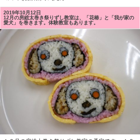
月
～
2
2019年10月12日
月
12月の房総太巻き祭りずし教室は、「花椿」と「我が家の
の
愛犬」を巻きます。体験教室もあります。
房
総
太
巻
き
寿
司
教
室
の
予
定
で
す。
体
験
教
室
も
あ
り
ま
す。
は