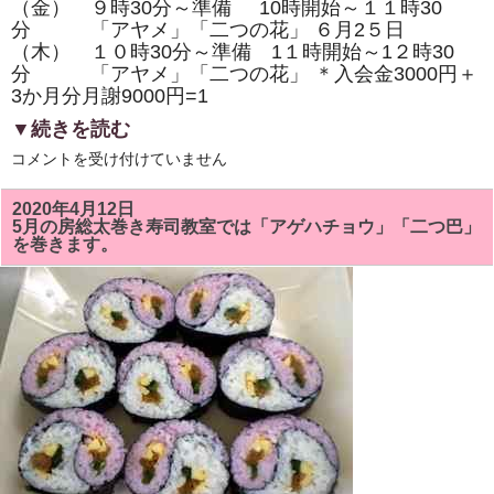
（金） ９時30分～準備 10時開始～１１時30
ま
す！！
分 「アヤメ」「二つの花」 ６月2５日
は
（木） １０時30分～準備 1１時開始～1２時30
分 「アヤメ」「二つの花」 ＊入会金3000円＋
3か月分月謝9000円=1
▼続きを読む
６
コメントを受け付けていません
月
の
房
2020年4月12日
総
5月の房総太巻き寿司教室では「アゲハチョウ」「二つ巴」
太
を巻きます。
巻
き
ず
し
教
室
は、
「ア
ヤ
メ」
「二
つ
の
花」
を
巻