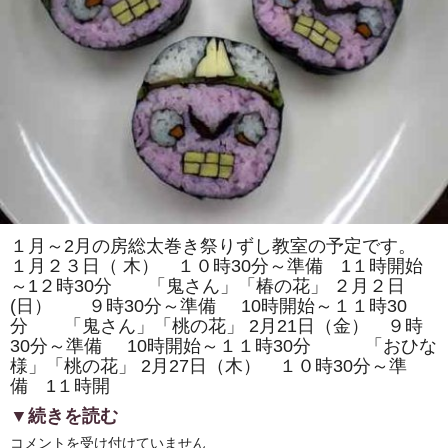
の
「房
総
太
巻
き
寿
司
体
験
教
室」
に
つ
い
て
紹
１月～2月の房総太巻き祭りずし教室の予定です。
介
１月２３日（ 木） １０時30分～準備 1１時開始
さ
れ
～1２時30分 「鬼さん」「椿の花」 ２月２日
ま
(日） ９時30分～準備 10時開始～１１時30
し
た!!
分 「鬼さん」「桃の花」 2月21日（金） ９時
は
30分～準備 10時開始～１１時30分 「おひな
様」「桃の花」 2月27日（木） １０時30分～準
備 1１時開
▼続きを読む
１
コメントを受け付けていません