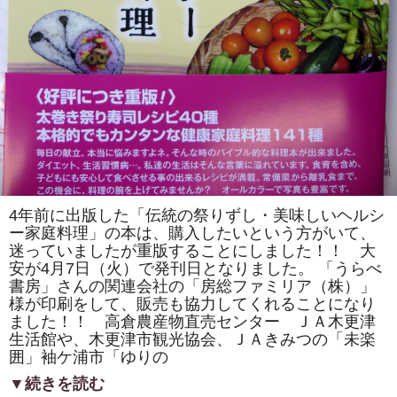
4年前に出版した「伝統の祭りずし・美味しいヘルシ
ー家庭料理」の本は、購入したいという方がいて、
迷っていましたが重版することにしました！！ 大
安が4月7日（火）で発刊日となりました。 「うらべ
書房」さんの関連会社の「房総ファミリア（株）」
様が印刷をして、販売も協力してくれることになり
ました！！ 高倉農産物直売センター ＪＡ木更津
生活館や、木更津市観光協会、ＪＡきみつの「未楽
囲」袖ケ浦市「ゆりの
▼続きを読む