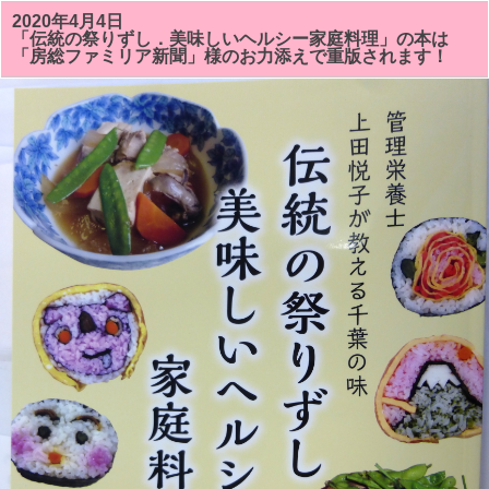
太
巻
2020年4月4日
き
「伝統の祭りずし．美味しいヘルシー家庭料理」の本は
寿
「房総ファミリア新聞」様のお力添えで重版されます！
司
教
室
の
4
月
12
日
（日）
17
日
（金）
23
日
（木）
は
お
休
み
し
ま
す。
は