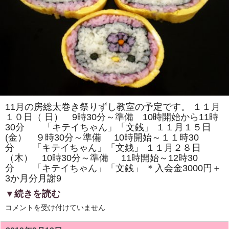
「我
が
家
の
愛
犬」
を
巻
き
ま
す。
体
験
教
室
11月の房総太巻き祭りずし教室の予定です。 １１月
も
１０日（ 日） 9時30分～準備 10時開始から11時
あ
り
30分 「キテイちゃん」「文銭」 １１月１５日
ま
(金） ９時30分～準備 10時開始～１１時30
す。
は
分 「キテイちゃん」「文銭」 １１月２８日
（木） 10時30分～準備 11時開始～12時30
分 「キテイちゃん」「文銭」 ＊入会金3000円＋
3か月分月謝9
▼続きを読む
11
コメントを受け付けていません
月
の
房