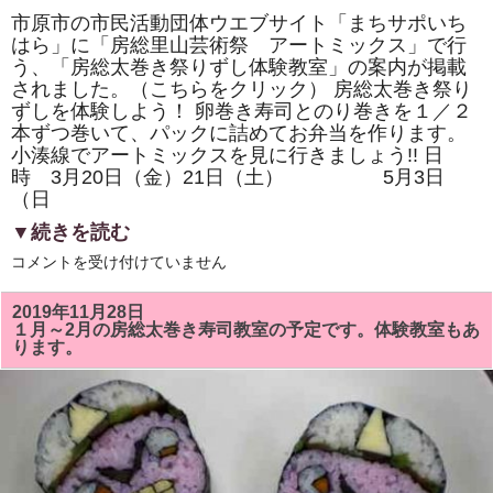
の
市原市の市民活動団体ウエブサイト「まちサポいち
お
はら」に「房総里山芸術祭 アートミックス」で行
力
添
う、「房総太巻き祭りずし体験教室」の案内が掲載
え
されました。（こちらをクリック） 房総太巻き祭り
で
重
ずしを体験しよう！ 卵巻き寿司とのり巻きを１／２
版
本ずつ巻いて、パックに詰めてお弁当を作ります。
さ
れ
小湊線でアートミックスを見に行きましょう!! 日
ま
時 3月20日（金）21日（土） 5月3日
す！
（日
は
▼続きを読む
「ま
コメントを受け付けていません
ち
サ
ポ
2019年11月28日
い
１月～2月の房総太巻き寿司教室の予定です。体験教室もあ
ち
ります。
は
ら」
に
「ア
ー
ト
ミ
ッ
ク
ス」