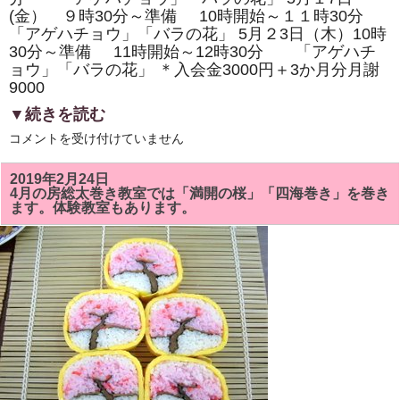
り
(金） ９時30分～準備 10時開始～１１時30分
ま
す。
「アゲハチョウ」「バラの花」 5月２3日（木）10時
は
30分～準備 11時開始～12時30分 「アゲハチ
ョウ」「バラの花」 ＊入会金3000円＋3か月分月謝
9000
▼続きを読む
５
コメントを受け付けていません
月
の
房
2019年2月24日
総
4月の房総太巻き教室では「満開の桜」「四海巻き」を巻き
太
ます。体験教室もあります。
巻
き
ず
し
教
室
で
は
「ア
ゲ
ハ
チ
ョ
ウ」
「バ