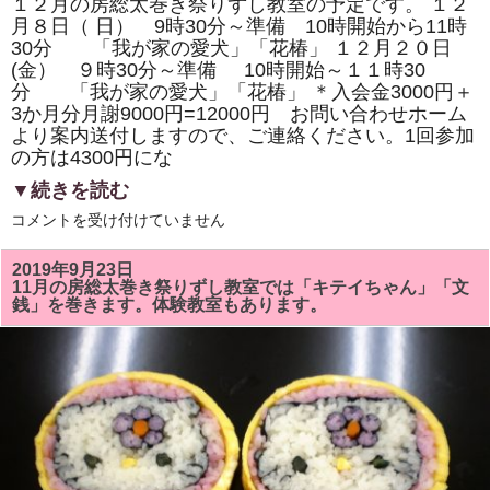
１２月の房総太巻き祭りずし教室の予定です。 １２
月８日（ 日） 9時30分～準備 10時開始から11時
30分 「我が家の愛犬」「花椿」 １２月２０日
(金） ９時30分～準備 10時開始～１１時30
分 「我が家の愛犬」「花椿」 ＊入会金3000円＋
3か月分月謝9000円=12000円 お問い合わせホーム
より案内送付しますので、ご連絡ください。1回参加
の方は4300円にな
▼続きを読む
12
コメントを受け付けていません
月
の
房
2019年9月23日
総
11月の房総太巻き祭りずし教室では「キテイちゃん」「文
太
銭」を巻きます。体験教室もあります。
巻
き
祭
り
ず
し
教
室
は、
「花
椿」
と