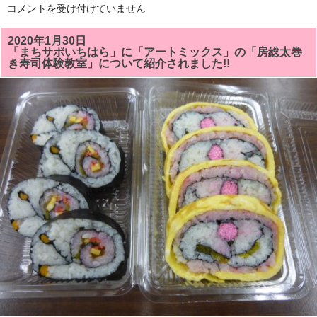
「伝
コメントを受け付けていません
統
の
祭
2020年1月30日
り
「まちサポいちはら」に「アートミックス」の「房総太巻
ず
き寿司体験教室」について紹介されました!!
し．
美
味
し
い
ヘ
ル
シ
ー
家
庭
料
理」
の
本
は
「房
総
フ
ァ
ミ
リ
ア
新
聞」
様