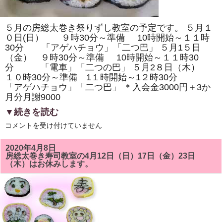
き
ま
す。
体
５月の房総太巻き祭りずし教室の予定です。 ５月１
験
教
０日(日） ９時30分～準備 10時開始～１１時
室
30分 「アゲハチョウ」「二つ巴」 ５月1５日
も
（金） ９時30分～準備 10時開始～１１時30
あ
り
分 「電車」「二つの巴」 ５月2８日（木）
ま
１０時30分～準備 1１時開始～1２時30分
す
は
「アゲハチョウ」「二つ巴」 ＊入会金3000円＋3か
月分月謝9000
▼続きを読む
5
コメントを受け付けていません
月
の
房
2020年4月8日
総
房総太巻き寿司教室の4月12日（日）17日（金）23日
太
（木）はお休みします。
巻
き
寿
司
教
室
で
は
「ア