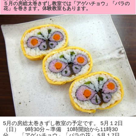
総
５月の房総太巻きずし教室では「アゲハチョウ」「バラの
太
花」を巻きます。体験教室もあります。
巻
き
祭
り
ず
し
教
室
で
は
「サ
ザ
エ」
「シ
ョ
ウ
ち
ゃ
ん」
を
巻
き
ま
す。
体
験
教
5月の房総太巻きずし教室の予定です。 5月１2日
室
（日） 9時30分～準備 10時開始から11時30
も
あ
分 「アゲハチョウ」「バラの花」 5月１7日