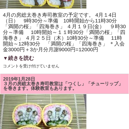
ラ
の
花」
を
4月の房総太巻き寿司教室の予定です。 4月１4日
巻
き
（日） 9時30分～準備 10時開始から11時30分
ま
「満開の桜」「四海巻き」 ４月１９日(金） ９時30
す。
分～準備 10時開始～１１時30分「満開の桜」「四
体
験
海巻き」 ４月２５日（木）10時30分～準備 11時
教
開始～12時30分 「満開の桜」「四海巻き」 ＊入会
室
も
金3000円＋3か月分月謝9000円=12000円
あ
り
▼続きを読む
ま
す。
4
コメントを受け付けていません
は
月
の
房
2019年1月28日
総
３月の房総太巻き寿司教室は「つくし」「チューリップ」
太
を巻きます。体験教室もあります。
巻
き
教
室
で
は
「満
開
の
桜」