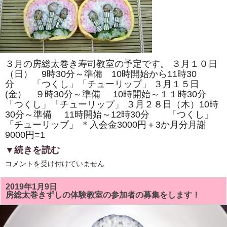
「四
海
巻
き」
を
巻
き
ま
す。
３月の房総太巻き寿司教室の予定です。 ３月１０日
体
験
（日） 9時30分～準備 10時開始から11時30
教
分 「つくし」「チューリップ」 ３月１５日
室
(金） ９時30分～準備 10時開始～１１時30分
も
あ
「つくし」「チューリップ」 ３月２８日（木）10時
り
30分～準備 11時開始～12時30分 「つくし」
ま
す。
「チューリップ」 ＊入会金3000円＋3か月分月謝
は
9000円=1
▼続きを読む
３
コメントを受け付けていません
月
の
房
2019年1月9日
総
房総太巻きずしの体験教室の参加者の募集をします！
太
巻
き
寿