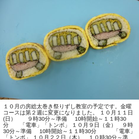
し
教
室
は、
「菊
１
本」
「花
椿」
を
巻
き
ま
す。
体
験
教
室
も
あ
り
ま
す。
は
１０月の房総太巻き祭りずし教室の予定です。金曜
コースは第２週に変更になりました。 １０月１１日
(日） ９時30分～準備 10時開始～１１時30
分 「電車」「トンボ」 １０月９日（金） ９時
30分～準備 10時開始～１１時30分 「電車」
「トンボ」 １０月２２日（木） １０時30分～準