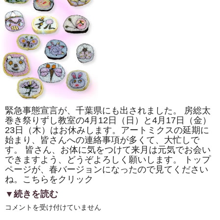
ゲ
ハ
チ
ョ
ウ」
「二
つ
巴」
を
巻
き
ま
す。
は
緊急事態宣言が、千葉県にも出されました。 房総太
巻き祭りずし教室の4月12日（日）と4月17日（金）
23日（木）はお休みします。アートミクスの延期に
始まり、皆さんへの連絡事項が多くて、大忙しで
す。 皆さん、お体に気をつけて来月は元気でお会い
できますよう、どうぞよろしく願いします。 トップ
ページが、春バージョンになったので見てください
ね。こちらをクリック
▼続きを読む
房
コメントを受け付けていません
総