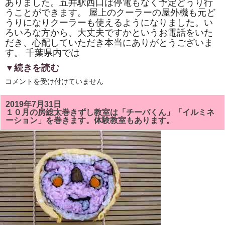
ありました。五井駅西口は停電もなく予定どうり行
ま
うことができます。 屋上のクーラーの屋外機も元ど
す。
は
うりになりクーラーも使えるようになりました。い
ろいろな方から、大丈夫ですかというお電話をいた
だき、心配していただき本当にありがとうございま
す。 千葉県内では
▼続きを読む
９
コメントを受け付けていません
月
１
５
2019年7月31日
日
１０月の房総太巻きずし教室は「チーバくん」「イルミネ
の
ーション」を巻きます。体験教室もあります。
日
曜
日
の
房
総
太
巻
き
祭
り
ず
し
教
室