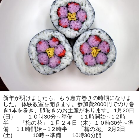
司
教
室
は
「つ
く
し」
「チ
ュ
ー
リ
ッ
プ」
を
巻
き
ま
す。
体
験
教
室
も
新年が明けましたら、もう恵方巻きの時期になりま
あ
した。 体験教室を開きます。参加費2000円でのり巻
り
ま
き1本を巻き、卵巻きのお土産があります。 1月20日
す。
(日） １０時30分～準備 1１時開始～1２時
は
半 「梅の花」 １月２４日（木）１０時30分～準
備 1１時開始～1２時半 「梅の花」 2月2日
(土) 10時～準備 10時30分開