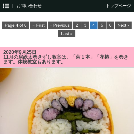
|
お問い合わせ
トップページ
Page 4 of 6
« First
‹ Previous
2
3
4
5
6
Next ›
Last »
2020年9月25日
11月の房総太巻きずし教室は、「菊１本」「花椿」を巻き
ます。体験教室もあります。