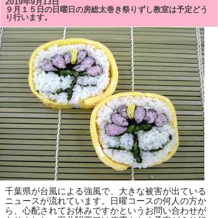
2019年9月13日
総
９月１５日の日曜日の房総太巻き祭りずし教室は予定どう
太
り行います。
巻
き
祭
り
ず
し
教
室
で
は
「キ
テ
イ
ち
ゃ
ん」
「文
銭」
を
巻
き
ま
す。
体
験
教
千葉県が台風による強風で、大きな被害が出ている
室
ニュースが流れています。日曜コースの何人の方か
も
ら、心配されてお休みですかというお問い合わせが
あ
り