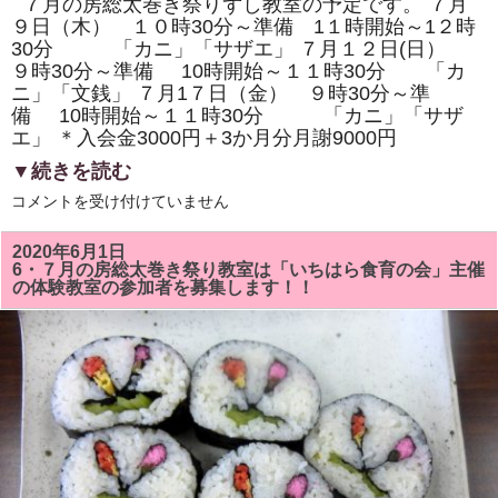
７月の房総太巻き祭りずし教室の予定です。 ７月
教
室
９日（木） １０時30分～準備 1１時開始～1２時
も
30分 「カニ」「サザエ」 ７月１２日(日）
あ
９時30分～準備 10時開始～１１時30分 「カ
り
ま
ニ」「文銭」 ７月1７日（金） ９時30分～準
す。
備 10時開始～１１時30分 「カニ」「サザ
は
エ」 ＊入会金3000円＋3か月分月謝9000円
▼続きを読む
7
コメントを受け付けていません
月
の
房
2020年6月1日
総
6・７月の房総太巻き祭り教室は「いちはら食育の会」主催
太
の体験教室の参加者を募集します！！
巻
き
ず
し
教
室
は
「カ
ニ」
「サ
ザ
エ
ま
た