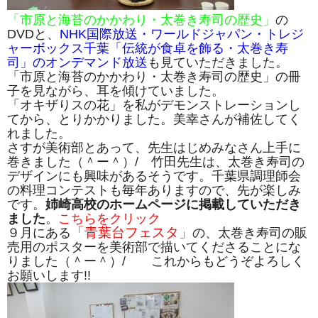
「市原と海苔のかかわり・太巻き寿司の歴史」
の
DVDと、
NHK国際放送・ワールドジャパン・トレジ
ャーボックス千葉「伝統が食卓を飾る・太巻き寿
司」のオンデマンド放送
も見ていただきました。
「市原と海苔のかかわり・太巻き寿司の歴史」の冊
子を見ながら、耳を傾けていました。
「オキザりスの花」を私がデモンストレーションし
てから、とりかかりました。美幸さんが補佐してく
れました。
さすが美術部とあって、先生はじめみなさん上手に
巻きました（＾ー＾）/ 竹田先生は、太巻き寿司の
デザインにも興味があるそうです。千葉県調理師会
の料理コンテストも毎年ありますので、先が楽しみ
です。
姉崎高校のホームページに掲載していただき
ました
。
こちらをクリック
「青葉台フェスタ」
９月にある
の、太巻き寿司の販
売用のポスターを美術部で描いてくださることにな
りました（＾ー＾）/ これからもどうぞよろしく
お願いします!!