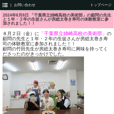
|
お問い合わせ
トップページ
2024年8月8日 「千葉県立姉崎高校の美術部」の顧問の先生
と１年・２年の生徒さんが房総太巻き寿司の体験教室に参
加されました！！
「千葉県立姉崎高校の美術部」
８月２日（金）に
の
顧問の先生と１年・２年の生徒さんが房総太巻き寿
司の体験教室に参加されました！！
顧問の竹田先生が房総太巻き寿司に興味を持ってく
ださったのがきっかけでした。