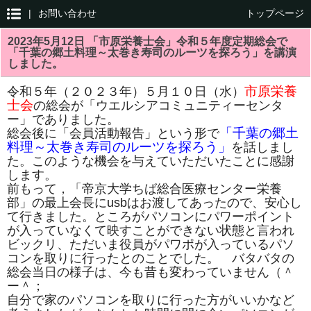
|
お問い合わせ
トップページ
2023年5月12日 「市原栄養士会」令和５年度定期総会で
「千葉の郷土料理～太巻き寿司のルーツを探ろう」を講演
しました。
市原栄養
令和５年（２０２３年）５月１０日（水）
士会
の総会が「ウエルシアコミュニティーセンタ
ー」でありました。
「千葉の郷土
総会後に「会員活動報告」という形で
料理～太巻き寿司のルーツを探ろう」
を話しまし
た。このような機会を与えていただいたことに感謝
します。
前もって，「帝京大学ちば総合医療センター栄養
部」の最上会長にusbはお渡してあったので、安心し
て行きました。ところがパソコンにパワーポイント
が入っていなくて映すことができない状態と言われ
ビックリ、ただいま役員がパワポが入っているパソ
コンを取りに行ったとのことでした。 バタバタの
総会当日の様子は、今も昔も変わっていません（＾
ー＾；
自分で家のパソコンを取りに行った方がいいかなど