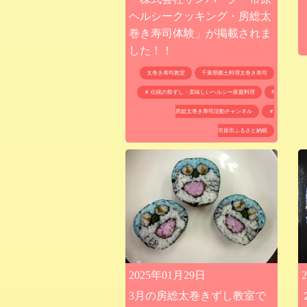
ヘルシークッキング・房総太
巻き寿司体験」が掲載されま
した！！
太巻き寿司教室
千葉県郷土料理太巻き寿司
＃ 伝統の祭ずし・美味しいヘルシー家庭料理
#
房総太巻き寿司活動チャンネル
＃
市原市ふるさと納税
2025年01月29日
3月の房総太巻きずし教室で