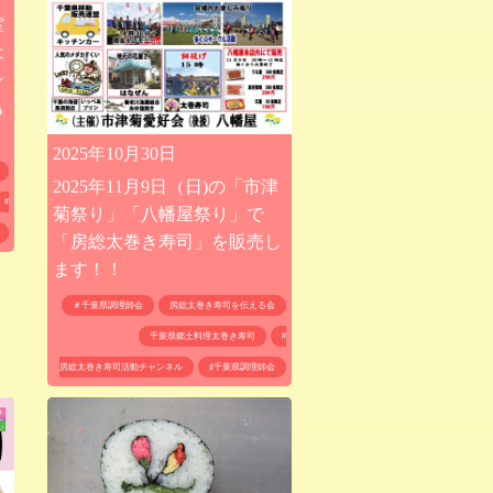
室
は
ン
も
2025年10月30日
2025年11月9日（日)の「市津
#
菊祭り」「八幡屋祭り」で
「房総太巻き寿司」を販売し
ます！！
＃千葉県調理師会
房総太巻き寿司を伝える会
千葉県郷土料理太巻き寿司
#
房総太巻き寿司活動チャンネル
♯千葉県調理師会