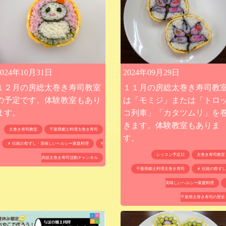
2024年10月31日
2024年09月29日
１２月の房総太巻き寿司教室
１１月の房総太巻き寿司教
の予定です。体験教室もあり
は「モミジ」または「トロ
ます。
コ列車」「カタツムリ」を
きます。体験教室もありま
太巻き寿司教室
千葉県郷土料理太巻き寿司
す。
＃ 伝統の祭ずし・美味しいヘルシー家庭料理
#
レッスン予定日
太巻き寿司教室
房総太巻き寿司活動チャンネル
千葉県郷土料理太巻き寿司
＃ 伝統の祭ず
美味しいヘルシー家庭料理
千葉県太巻き寿司の歴史