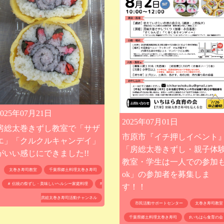
2025年07月21日
2025年07月01日
房総太巻きずし教室で「サザ
市原市『イチ押しイベント
エ」「クルクルキャンデイ」
「房総太巻きずし・親子体
がいい感じにできました!!
教室・学生は一人での参加
太巻き寿司教室
千葉県郷土料理太巻き寿司
ok」の参加者を募集しま
＃ 伝統の祭ずし・美味しいヘルシー家庭料理
#
す！！
房総太巻き寿司活動チャンネル
市民活動サポートセンター
太巻き寿司教室
千葉県郷土料理太巻き寿司
♯いちはら食育の会