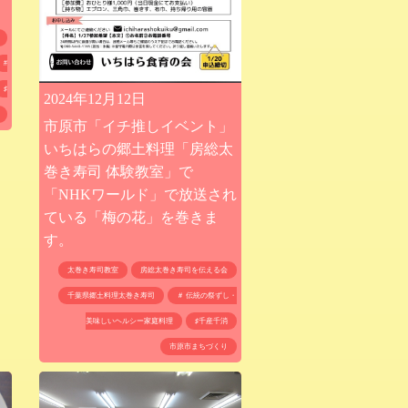
#
♯
2024年12月12日
市原市「イチ推しイベント」
いちはらの郷土料理「房総太
巻き寿司 体験教室」で
「NHKワールド」で放送され
ている「梅の花」を巻きま
す。
太巻き寿司教室
房総太巻き寿司を伝える会
千葉県郷土料理太巻き寿司
＃ 伝統の祭ずし・
美味しいヘルシー家庭料理
♯千産千消
市原市まちづくり