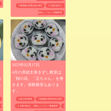
千葉県郷土料理太巻き寿司
＃ 伝統の祭ずし・
美味しいヘルシー家庭料理
2025年02月17日
4月の房総太巻きずし教室は
の
「桜の花」「正ちゃん」を巻
も
きます。体験教室もありま
す。
太巻き寿司教室
千葉県郷土料理太巻き寿司
#
＃ 伝統の祭ずし・美味しいヘルシー家庭料理
#