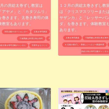
6月の房総太巻ずし教室は
１２月の房総太巻きずし教
「アヤメ」と「カタツムリ」
は「クリスマスツリーまた
を巻きます。太巻き寿司の体
サザンカ」と「レッサーパ
験教室もあります。
ダ」を巻きます。体験教室
あります。
市民活動サポートセンター
太巻き寿司教室
太巻き寿司教室
千葉県郷土料理太巻き寿司
千葉県郷土料理太巻き寿司
#
＃ 伝統の祭ずし・美味しいヘルシー家庭料理
房総太巻き寿司活動チャンネル
市原市まちづくり
房総太巻き寿司活動チャンネル