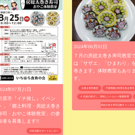
2024年06月01日
７月の房総太巻き寿司教室
は「サザエ」「ひまわり」
巻きます。体験教室もあり
す。
2024年07月21日
太巻き寿司教室
千葉県郷土料理太巻き寿司
＃ 伝統の祭ずし・美味しいヘルシー家庭料理
市原市『イチ推し』イベン
ト，「郷土料理・房総太巻き
房総太巻き寿司活動チャンネル
寿司・おやこ体験教室」の参
加者を募集します!!
市民活動サポートセンター