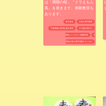
は「満開の桜」「ドラえもん
風」を巻きます。体験教室も
あります。
恵方巻き
太巻き寿司教室
千葉県郷土料理太巻き寿司
＃ 伝統の祭ずし・
美味しいヘルシー家庭料理
#
房総太巻き寿司活動チャンネル