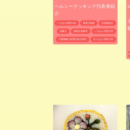
ヘルシークッキング代表者紹
介
いちはら食育の会
食育の推進
代表者紹介
栄養士
房総太巻寿司
いちはら市民大学
千葉県郷土料理太巻き寿司
♯いちはら市民大学