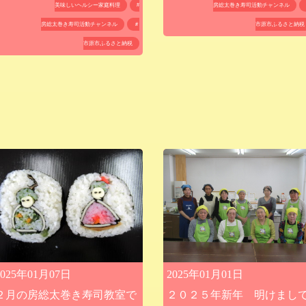
房総太巻き寿司活動チャンネル
美味しいヘルシー家庭料理
#
市原市ふるさと納税
房総太巻き寿司活動チャンネル
＃
市原市ふるさと納税
2025年01月01日
2025年01月07日
２０２５年新年 明けまし
２月の房総太巻き寿司教室で