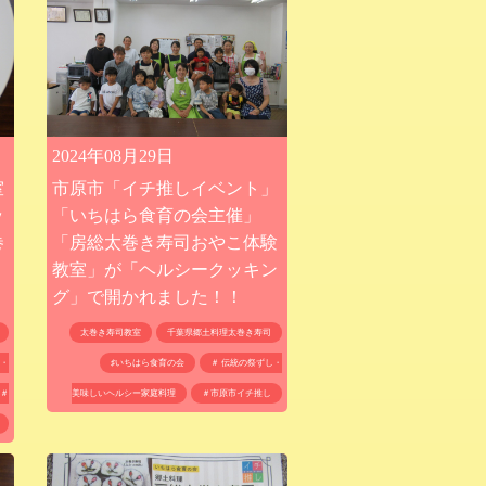
2024年08月29日
市原市「イチ推しイベント」
室
「いちはら食育の会主催」
ッ
「房総太巻き寿司おやこ体験
巻
教室」が「ヘルシークッキン
グ」で開かれました！！
太巻き寿司教室
千葉県郷土料理太巻き寿司
♯いちはら食育の会
＃ 伝統の祭ずし・
し・
美味しいヘルシー家庭料理
＃市原市イチ推し
＃