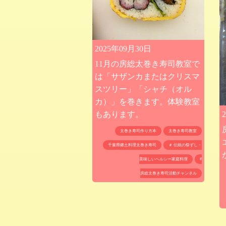
2025年09月30日
11月の房総太巻き寿司教室で
は「サザンカまたはクリスマ
スツリー」「シャチ（オル
カ）」を巻きます。体験教室
もあります。
太巻き寿司作り方本
太巻き寿司教室
千葉県郷土料理太巻き寿司
＃ 伝統の祭ずし・
美味しいヘルシー家庭料理
#
房総太巻き寿司活動チャンネル