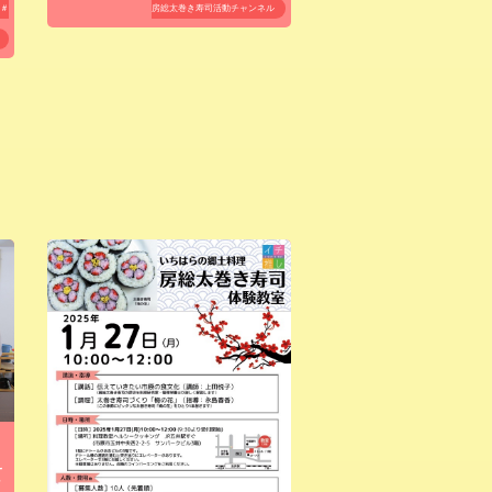
＃
房総太巻き寿司活動チャンネル
て