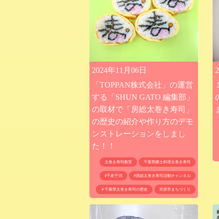
2024年11月06日
「TOPPAN株式会社」の運営
する「SHUN GATO 編集部」
の取材で「房総太巻き寿司」
の歴史の紹介や作り方のデモ
ンストレーションをしまし
た！！
太巻き寿司教室
千葉県郷土料理太巻き寿司
♯千産千消
#房総太巻き寿司活動チャンネル
＃千葉県太巻き寿司の歴史
市原市まちづくり