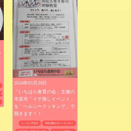
で
を
ま
2024年05月20日
「いちはら食育の会」主催の
#
市原市「イチ推しイベント」
を「ヘルシークッキング」で
開きます！！
レッスン予定日
市民活動サポートセンター