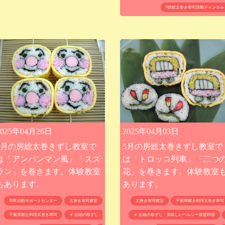
#房総太巻き寿司活動チャンネル
2025年04月03日
2025年04月26日
5月の房総太巻きずし教室で
6月の房総太巻きずし教室で
は「トロッコ列車」「二つ
は「アンパンマン風」「スズ
花」を巻きます。体験教室
ラン」を巻きます。体験教室
あります。
もあります。
太巻き寿司教室
千葉県郷土料理太巻き寿司
市民活動サポートセンター
太巻き寿司教室
＃ 伝統の祭ずし・美味しいヘルシー家庭料理
千葉県郷土料理太巻き寿司
＃ 伝統の祭ずし・