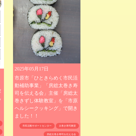
2025年05月17日
市原市「ひときらめく市民活
』
動補助事業」「房総太巻き寿
験
司を伝える会」主催「房総太
も
巻きずし体験教室」を「市原
ヘルシークッキング」で開き
ました！！
市民活動サポートセンター
太巻き寿司教室
房総太巻き寿司を伝える会