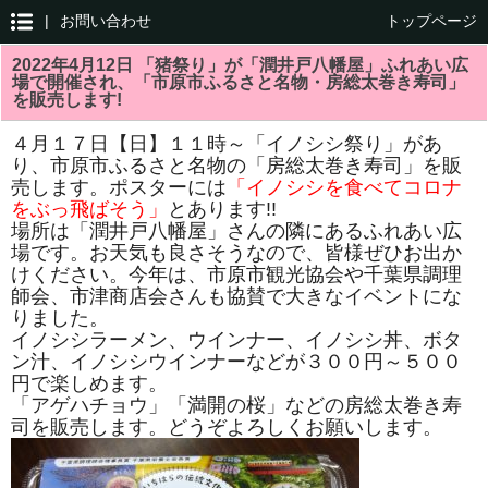
|
お問い合わせ
トップページ
2022年4月12日 「猪祭り」が「潤井戸八幡屋」ふれあい広
場で開催され、「市原市ふるさと名物・房総太巻き寿司」
を販売します!
４月１７日【日】１１時～「イノシシ祭り」があ
り、市原市ふるさと名物の「房総太巻き寿司」を販
売します。ポスターには
「イノシシを食べてコロナ
をぶっ飛ばそう」
とあります!!
場所は「潤井戸八幡屋」さんの隣にあるふれあい広
場です。お天気も良さそうなので、皆様ぜひお出か
けください。今年は、市原市観光協会や千葉県調理
師会、市津商店会さんも協賛で大きなイベントにな
りました。
イノシシラーメン、ウインナー、イノシシ丼、ボタ
ン汁、イノシシウインナーなどが３００円～５００
円で楽しめます。
「アゲハチョウ」「満開の桜」などの房総太巻き寿
司を販売します。どうぞよろしくお願いします。