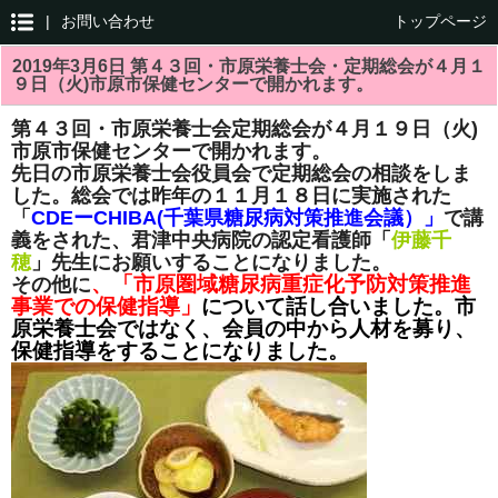
|
お問い合わせ
トップページ
2019年3月6日 第４３回・市原栄養士会・定期総会が４月１
９日（火)市原市保健センターで開かれます。
第４３回・市原栄養士会定期総会が４月１９日（火)
市原市保健センターで開かれます。
先日の市原栄養士会役員会で定期総会の相談をしま
した。総会では昨年の１１月１８日に実施された
「
CDEーCHIBA(千葉県糖尿病対策推進会議）」
で講
義をされた、君津中央病院の認定看護師「
伊藤千
穂
」先生にお願いすることになりました。
、
「市原圏域糖尿病重症化予防対策推進
その他に
事業での保健指導」
について話し合いました。市
原栄養士会ではなく、会員の中から人材を募り、
保健指導をすることになりました。