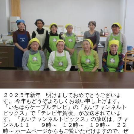
司
教
室
で
は
「松」
「お
ひ
な
様」
を
巻
き
ま
す。
体
験
教
室
も
あ
り
ま
２０２５年新年 明けましておめでとうございま
す。
す。 今年もどうぞよろしくお願い申し上げます。
は
「いちはらケーブルテレビ」の「あいチャンネルト
ピックス」で「テレビ年賀状」が放送されていま
す。 「あいチャンネルトピックス」の放送は、チャ
ンネル１１ ９時～ １２時～ １９時～ ２２
時～ ホームページからもご覧いただけますので、ぜ