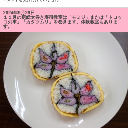
を
２
し
月
ま
の
2024年9月29日
し
房
た！！
１１月の房総太巻き寿司教室は「モミジ」または「トロッ
総
は
コ列車」「カタツムリ」を巻きます。体験教室もありま
太
す。
巻
き
寿
司
教
室
の
予
定
で
す。
体
験
教
室
も
あ
り
ま
す。
は