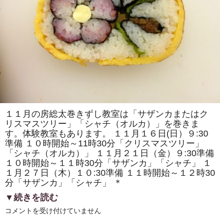
で
「房
総
太
巻
き
寿
司」
を
販
売
し
ま
す！！
は
１１月の房総太巻きずし教室は「サザンカまたはク
リスマスツリー」「シャチ（オルカ）」を巻きま
す。体験教室もあります。 １１月１６日(日）９:30
準備 １０時開始～11時30分「クリスマスツリー」
「シャチ（オルカ）」 １１月２１日（金）９:30準備
１０時開始～１１時30分「サザンカ」「シャチ」 １
１月２７日（木）１０:30準備 １１時開始～１２時30
分「サザンカ」「シャチ」 ＊
▼続きを読む
11
コメントを受け付けていません
月