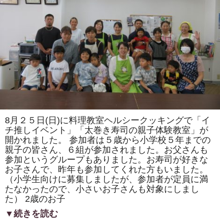
ま
た
は
「ト
ロ
ッ
コ
列
車」
「カ
タ
ツ
ム
リ」
を
巻
き
8月２５日(日)に料理教室ヘルシークッキングで「イ
ま
す。
チ推しイベント」「太巻き寿司の親子体験教室」が
体
開かれました。 参加者は５歳から小学校５年までの
験
親子の皆さん、６組が参加されました。お父さんも
教
室
参加というグループもありました。お寿司が好きな
も
お子さんで、昨年も参加してくれた方もいました。
あ
り
（小学生向けに募集しましたが、参加者が定員に満
ま
たなかったので、小さいお子さんも対象にしまし
す。
は
た） 2歳のお子
▼続きを読む