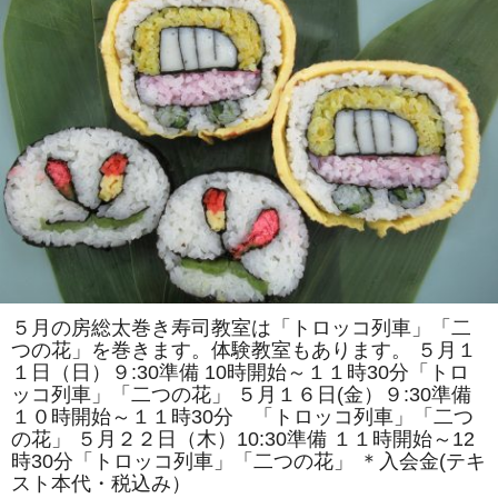
で
は
「ア
ン
パ
ン
マ
ン
風」
「ス
ズ
ラ
ン」
を
巻
き
ま
す。
体
験
教
５月の房総太巻き寿司教室は「トロッコ列車」「二
室
つの花」を巻きます。体験教室もあります。 ５月１
も
あ
１日（日）９:30準備 10時開始～１１時30分「トロ
り
ッコ列車」「二つの花」 ５月１６日(金）９:30準備
ま
す。
１０時開始～１１時30分 「トロッコ列車」「二つ
は
の花」 ５月２２日（木）10:30準備 １１時開始～12
時30分「トロッコ列車」「二つの花」 ＊入会金(テキ
スト本代・税込み）