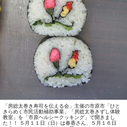
は
一
人
で
の
参
加
も
ok」
の
参
加
者
を
募
集
し
ま
す！！
は
「房総太巻き寿司を伝える会」主催の市原市「ひと
きらめく市民活動補助事業」「房総太巻きずし体験
教室」を「市原ヘルシークッキング」で開きまし
た！！ ５月１１日（日）は春香さん、５月１６日