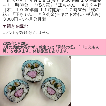
「正ちゃん」 ４月１８日(金）９:30準備 １０時開始
体
験
～１１時30分 「桜の花」「正ちゃん」 ４月２４日
教
（木）１０:30準備 １１時開始～１２時30分「桜の
室
も
花」「正ちゃん」 ＊入会金(テキスト本代・税込み）
あ
３000円＋3か月分月謝
り
ま
▼続きを読む
す。
は
4
コメントを受け付けていません
月
の
房
2025年1月29日
総
3月の房総太巻きずし教室では「満開の桜」「ドラえもん
太
風」を巻きます。体験教室もあります。
巻
き
ず
し
教
室
は
「桜
の
花」
「正
ち
ゃ
ん」
を
巻
き