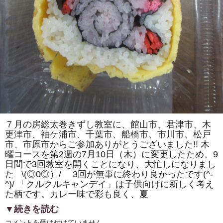
カ）」
を
巻
き
ま
す。
体
験
教
室
も
あ
り
ま
す。
は
７月の房総太巻きずし教室に、館山市、君津市、木
更津市、袖ケ浦市、千葉市、船橋市、市川市、松戸
市、市原市からご参加ありがとうございました!! 木
曜コースを第2週の7月10日（木）に変更したため、9
日間で3回教室を開くことになり、大忙しになりまし
た \(◎0◎）/ 3回が無事に終わり良かったです(^-
^)/ 「クルクルキャンデイ」は子供向けに新しく考え
た柄です。カレー味で彩も良く、夏
▼続きを読む
房
コメントを受け付けていません