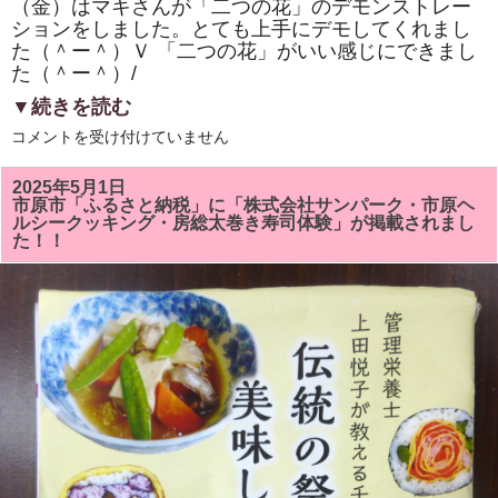
（金）はマキさんが「二つの花」のデモンストレー
ションをしました。とても上手にデモしてくれまし
た（＾ー＾）Ｖ 「二つの花」がいい感じにできまし
た（＾ー＾）/
▼続きを読む
市
コメントを受け付けていません
原
市
「ひ
2025年5月1日
と
市原市「ふるさと納税」に「株式会社サンパーク・市原ヘ
き
ルシークッキング・房総太巻き寿司体験」が掲載されまし
ら
た！！
め
く
市
民
活
動
補
助
事
業」
「房
総
太
巻
き
寿
司