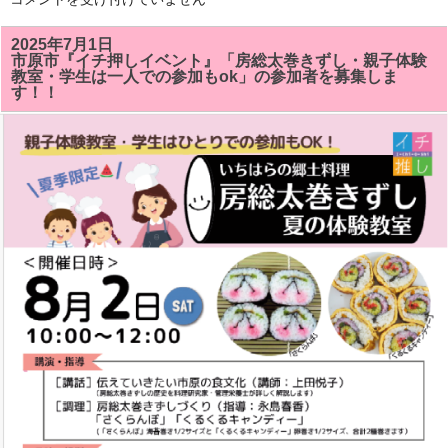
総
太
巻
2025年7月1日
き
市原市『イチ押しイベント』「房総太巻きずし・親子体験
ず
教室・学生は一人での参加もok」の参加者を募集しま
し
す！！
教
室
で
「サ
ザ
エ」
「ク
ル
ク
ル
キ
ャ
ン
デ
イ」
が
い
い
感
じ
に
で
き
ま
し
た!!