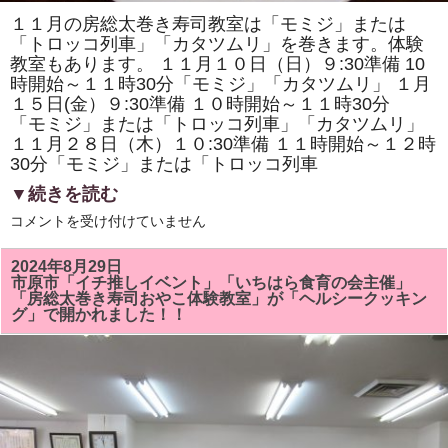
１１月の房総太巻き寿司教室は「モミジ」または
「トロッコ列車」「カタツムリ」を巻きます。体験
教室もあります。 １１月１０日（日）９:30準備 10
時開始～１１時30分「モミジ」「カタツムリ」 １月
１５日(金）９:30準備 １０時開始～１１時30分
「モミジ」または「トロッコ列車」「カタツムリ」
１１月２８日（木）１０:30準備 １１時開始～１２時
30分「モミジ」または「トロッコ列車
▼続きを読む
１
コメントを受け付けていません
１
月
の
2024年8月29日
房
市原市「イチ推しイベント」「いちはら食育の会主催」
総
「房総太巻き寿司おやこ体験教室」が「ヘルシークッキン
太
グ」で開かれました！！
巻
き
寿
司
教
室
は
「モ
ミ
ジ」