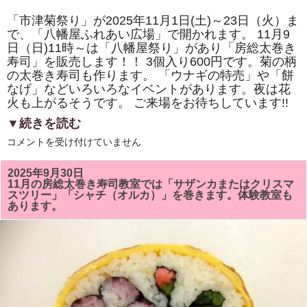
「市津菊祭り」が2025年11月1日(土)～23日（火）ま
で、「八幡屋ふれあい広場」で開かれます。 11月9
日（日)11時～は「八幡屋祭り」があり「房総太巻き
寿司」を販売します！！ 3個入り600円です。菊の柄
の太巻き寿司も作ります。 「ウナギの特売」や「餅
なげ」などいろいろなイベントがあります。夜は花
火も上がるそうです。 ご来場をお待ちしています!!
▼続きを読む
2025
コメントを受け付けていません
年
11
月
2025年9月30日
9
11月の房総太巻き寿司教室では「サザンカまたはクリスマ
日
スツリー」「シャチ（オルカ）」を巻きます。体験教室も
（日)
あります。
の
「市
津
菊
祭
り」
「八
幡
屋
祭
り」