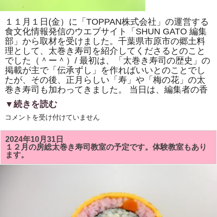
巻
き
寿
１１月１日(金）に「TOPPAN株式会社」の運営する
司
体
食文化情報発信のウエブサイト「SHUN GATO 編集
験
部」から取材を受けました。千葉県市原市の郷土料
教
室」
理として、太巻き寿司を紹介してくださるとのこと
で
でした（＾ー＾）/ 最初は、「太巻き寿司の歴史」の
「NHK
掲載が主で「伝承ずし」を作ればいいとのことでし
ワ
ー
たが、その後、正月らしい「寿」や「梅の花」の太
ル
巻き寿司も加わってきました。 当日は、編集者の香
ド」
で
▼続きを読む
放
送
「TOPPAN
コメントを受け付けていません
さ
株
れ
式
て
会
い
2024年10月31日
社」
る
１２月の房総太巻き寿司教室の予定です。体験教室もあり
の
「梅
ます。
運
の
営
花」
す
を
る
巻
「SHUN
き
GATO
ま
編
す。
集
は
部」