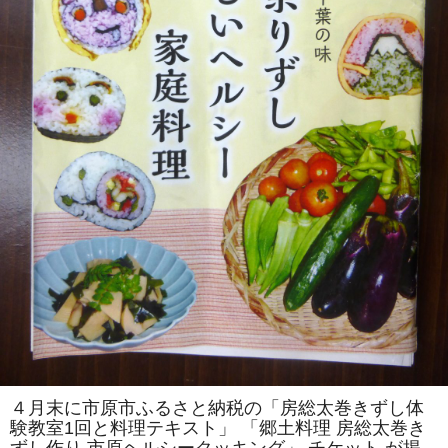
を
伝
え
る
会」
主
催
「房
総
太
巻
き
ず
し
体
験
教
室」
を
「市
原
ヘ
ル
シ
ー
ク
ッ
キ
ン
４月末に市原市ふるさと納税の「房総太巻きずし体
グ」
験教室1回と料理テキスト」 「郷土料理 房総太巻き
で
開