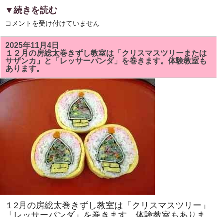
▼続きを読む
6
コメントを受け付けていません
月
の
房
2025年11月4日
総
１２月の房総太巻きずし教室は「クリスマスツリーまたは
太
サザンカ」と「レッサーパンダ」を巻きます。体験教室も
巻
あります。
ず
し
教
室
は
「ア
ヤ
メ」
と
「カ
タ
ツ
ム
リ」
を
巻
き
ま
す。
太
１2月の房総太巻きずし教室は「クリスマスツリー」
巻
き
「レッサーパンダ」を巻きます。体験教室もありま