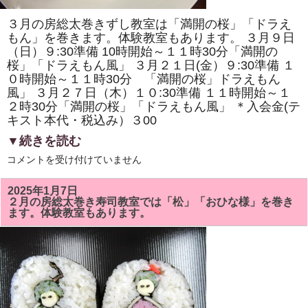
ま
す。
３月の房総太巻きずし教室は「満開の桜」「ドラえ
体
験
もん」を巻きます。体験教室もあります。 ３月９日
教
（日）９:30準備 10時開始～１１時30分「満開の
室
桜」「ドラえもん風」 ３月２１日(金）９:30準備 １
も
あ
０時開始～１１時30分 「満開の桜」ドラえもん
り
風」 ３月２７日（木）１０:30準備 １１時開始～１
ま
す。
２時30分「満開の桜」「ドラえもん風」 ＊入会金(テ
は
キスト本代・税込み）３00
▼続きを読む
3
コメントを受け付けていません
月
の
房
2025年1月7日
総
２月の房総太巻き寿司教室では「松」「おひな様」を巻き
太
ます。体験教室もあります。
巻
き
ず
し
教
室
で
は
「満
開