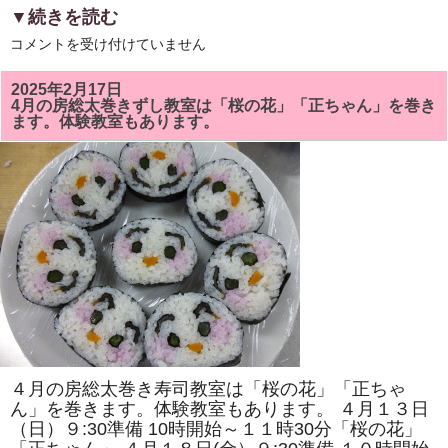
▼続きを読む
5
コメントを受け付けていません
月
の
房
2025年2月17日
総
4月の房総太巻きずし教室は「桜の花」「正ちゃん」を巻き
太
ます。体験教室もあります。
巻
き
ず
し
教
室
で
は
「ト
ロ
ッ
コ
列
車」
「二
つ
の
花」
を
４月の房総太巻き寿司教室は「桜の花」「正ちゃ
巻
き
ん」を巻きます。体験教室もあります。 ４月１３日
ま
（日）９:30準備 10時開始～１１時30分「桜の花」
す。