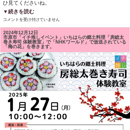
ひ見てくださいね。
▼続きを読む
２
コメントを受け付けていません
０
２
５
2024年12月12日
年
市原市「イチ推しイベント」いちはらの郷土料理「房総太
新
巻き寿司 体験教室」で「NHKワールド」で放送されている
年
「梅の花」を巻きます。
明
け
ま
し
て
お
め
で
と
う
ご
ざ
い
ま
す。
は