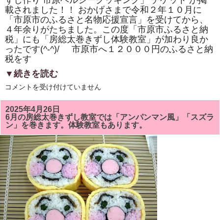
ずし作り 市原ヘルシークッキング」 チケット が掲
き
載されました！！ おかげさまで令和２年１０月に
ま
し
「市原市のふるさと名物応援宣言」を受けてから、
た！！
４年余りがたちました。この度「市原市ふるさと納
は
税」にも「房総太巻きずし体験教室」が加わり良か
ったです(^-^)/ 市原市へ１２０００円のふるさと納
税をす
▼続きを読む
市
コメントを受け付けていません
原
市
「ふ
2025年4月26日
る
6月の房総太巻きずし教室では「アンパンマン風」「スズラ
さ
ン」を巻きます。体験教室もあります。
と
納
税」
に
「株
式
会
社
サ
ン
パ
ー
ク・
市