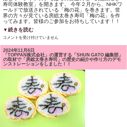
寿司体験教室」を開きます。 今年２月から、NHKワ
ールドで放送されている「梅の花」を巻きます。世
界の方々が見ている房総太巻き寿司「梅の花」を作
ってみます。皆様のご参加をお待ちしています！！
▼続きを読む
市
コメントを受け付けていません
原
市
「イ
2024年11月6日
チ
「TOPPAN株式会社」の運営する「SHUN GATO 編集部」
推
の取材で「房総太巻き寿司」の歴史の紹介や作り方のデモ
し
ンストレーションをしました！！
イ
ベ
ン
ト」
い
ち
は
ら
の
郷
土
料
理
「房
総
太