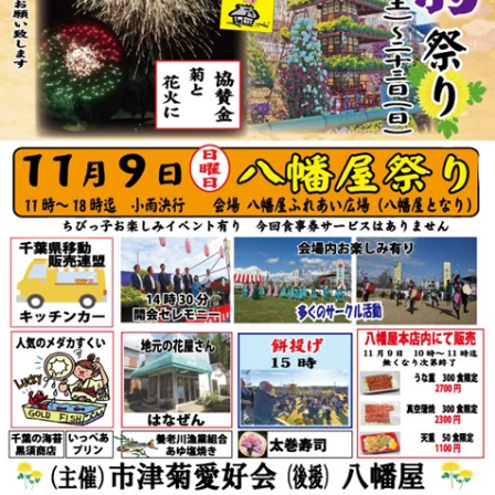
リ
ー
ま
た
は
サ
ザ
ン
カ」
と
「レ
ッ
サ
ー
パ
ン
ダ」
を
巻
き
ま
す。
体
験
教
室
も
あ
り
ま
す。
は