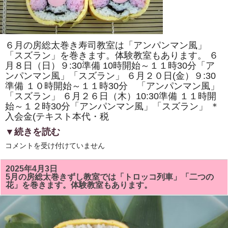
原
ヘ
ル
シ
ー
ク
６月の房総太巻き寿司教室は「アンパンマン風」
ッ
キ
「スズラン」を巻きます。体験教室もあります。 ６
ン
月８日（日）９:30準備 10時開始～１１時30分「ア
グ・
ンパンマン風」「スズラン」 ６月２０日(金）９:30
房
総
準備 １０時開始～１１時30分 「アンパンマン風」
太
「スズラン」 ６月２６日（木）10:30準備 １１時開
巻
き
始～１２時30分「アンパンマン風」「スズラン」 ＊
寿
入会金(テキスト本代・税
司
体
▼続きを読む
験」
が
6
コメントを受け付けていません
掲
月
載
の
さ
房
れ
2025年4月3日
総
ま
5月の房総太巻きずし教室では「トロッコ列車」「二つの
太
し
花」を巻きます。体験教室もあります。
巻
た！！
き
は
ず
し
教
室