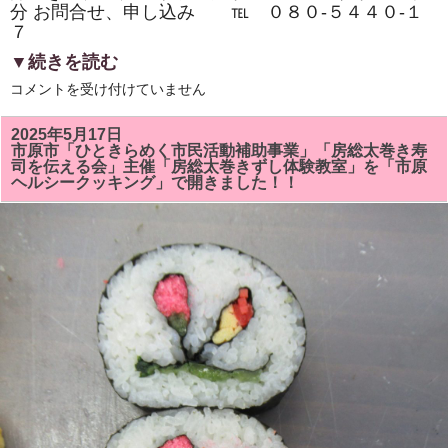
分 お問合せ、申し込み ℡ ０８０‐５４４０‐１
７
▼続きを読む
市
コメントを受け付けていません
原
市
『イ
2025年5月17日
チ
市原市「ひときらめく市民活動補助事業」「房総太巻き寿
押
司を伝える会」主催「房総太巻きずし体験教室」を「市原
し
ヘルシークッキング」で開きました！！
イ
ベ
ン
ト』
「房
総
太
巻
き
ず
し・
親
子
体
験
教
室・
学
生