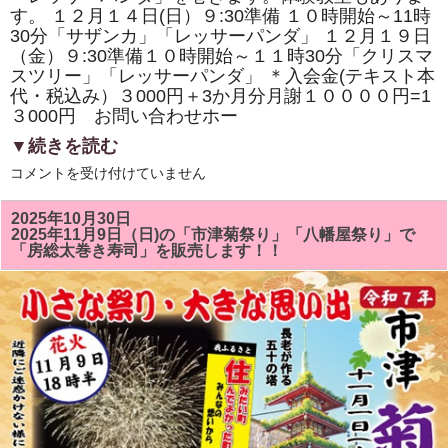
寿
す。 １２月１４日(日）９:30準備 １０時開始～11時
司
の
30分「サザンカ」「レッサーパンダ」 １２月１９日
体
（金）９:30準備１０時開始～１１時30分「クリスマ
験
スツリー」「レッサーパンダ」 ＊入会金(テキスト本
教
室
代・税込み）３000円＋3か月分月謝１００００円=1
も
３000円 お問い合わせホー
あ
り
▼続きを読む
ま
す。
１
は
コメントを受け付けていません
２
月
の
2025年10月30日
房
2025年11月9日（日)の「市津菊祭り」「八幡屋祭り」で
総
「房総太巻き寿司」を販売します！！
太
巻
き
ず
し
教
室
は
「ク
リ
ス
マ
ス
ツ