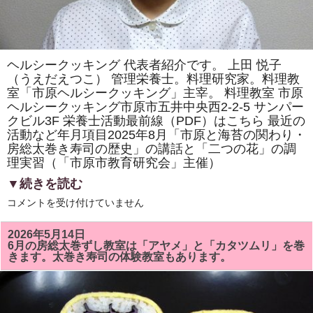
ヘルシークッキング 代表者紹介です。 上田 悦子
（うえだえつこ） 管理栄養士。料理研究家。料理教
室「市原ヘルシークッキング」主宰。 料理教室 市原
ヘルシークッキング市原市五井中央西2-2-5 サンパー
クビル3F 栄養士活動最前線（PDF）はこちら 最近の
活動など年月項目2025年8月「市原と海苔の関わり・
房総太巻き寿司の歴史」の講話と「二つの花」の調
理実習（「市原市教育研究会」主催）
▼続きを読む
ヘ
コメントを受け付けていません
ル
シ
ー
2026年5月14日
ク
6月の房総太巻ずし教室は「アヤメ」と「カタツムリ」を巻
ッ
きます。太巻き寿司の体験教室もあります。
キ
ン
グ
代
表
者