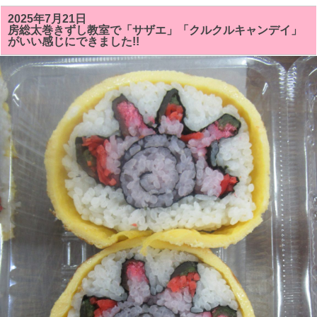
の
房
2025年7月21日
総
房総太巻きずし教室で「サザエ」「クルクルキャンデイ」
太
がいい感じにできました!!
巻
き
寿
司
教
室
で
は
「サ
ザ
ン
カ
ま
た
は
ク
リ
ス
マ
ス
ツ
リ
ー」
「シ
ャ
チ
（オ
ル