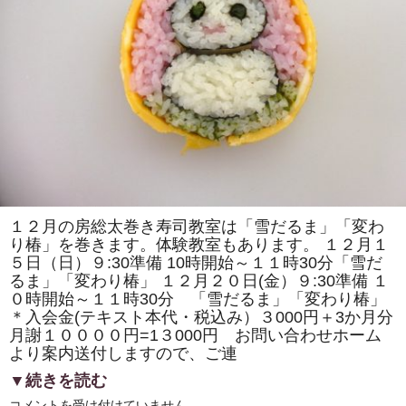
の
取
材
で
「房
総
太
巻
き
寿
司」
の
歴
史
の
紹
介
や
１２月の房総太巻き寿司教室は「雪だるま」「変わ
作
り椿」を巻きます。体験教室もあります。 １２月１
り
方
５日（日）９:30準備 10時開始～１１時30分「雪だ
の
るま」「変わり椿」 １２月２０日(金）９:30準備 １
デ
モ
０時開始～１１時30分 「雪だるま」「変わり椿」
ン
＊入会金(テキスト本代・税込み）３000円＋3か月分
ス
ト
月謝１００００円=1３000円 お問い合わせホーム
レ
より案内送付しますので、ご連
ー
シ
▼続きを読む
ョ
ン
１
コメントを受け付けていません