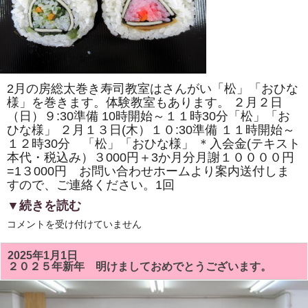
の
桜」
「ド
ラ
え
も
ん
風」
を
2月の房総太巻き寿司教室はさんがい「松」「おひな
巻
き
様」を巻きます。体験教室もあります。 ２月２日
ま
（日）９:30準備 10時開始～１１時30分「松」「お
す。
ひな様」 ２月１３日(木）１０:30準備 １１時開始～
体
験
１２時30分 「松」「おひな様」 ＊入会金(テキスト
教
本代・税込み）３000円＋3か月分月謝１００００円
室
も
=1３000円 お問い合わせホームより案内送付しま
あ
すので、ご連絡ください。1回
り
ま
▼続きを読む
す。
は
２
コメントを受け付けていません
月
の
房
2025年1月1日
総
２０２５年新年 明けましておめでとうございます。
太
巻
き
寿