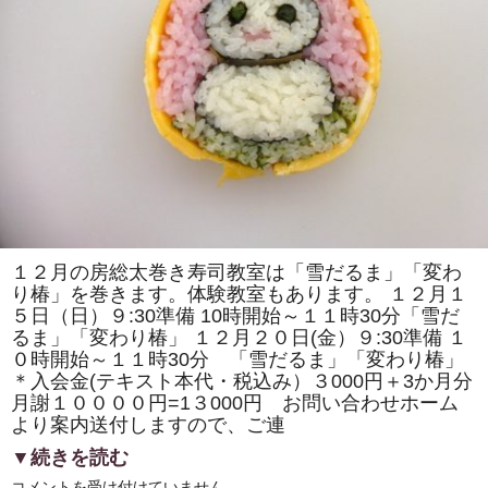
の
取
材
で
「房
総
太
巻
き
寿
司」
の
歴
史
の
紹
介
や
１２月の房総太巻き寿司教室は「雪だるま」「変わ
作
り椿」を巻きます。体験教室もあります。 １２月１
り
方
５日（日）９:30準備 10時開始～１１時30分「雪だ
の
るま」「変わり椿」 １２月２０日(金）９:30準備 １
デ
モ
０時開始～１１時30分 「雪だるま」「変わり椿」
ン
＊入会金(テキスト本代・税込み）３000円＋3か月分
ス
ト
月謝１００００円=1３000円 お問い合わせホーム
レ
より案内送付しますので、ご連
ー
シ
▼続きを読む
ョ
ン
１
コメントを受け付けていません