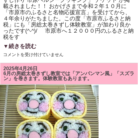
ずし作り 市原ヘルシークッキング」 チケット が掲
き
載されました！！ おかげさまで令和２年１０月に
ま
し
「市原市のふるさと名物応援宣言」を受けてから、
た！！
４年余りがたちました。この度「市原市ふるさと納
は
税」にも「房総太巻きずし体験教室」が加わり良か
ったです(^-^)/ 市原市へ１２０００円のふるさと納
税をす
▼続きを読む
市
コメントを受け付けていません
原
市
「ふ
2025年4月26日
る
6月の房総太巻きずし教室では「アンパンマン風」「スズラ
さ
ン」を巻きます。体験教室もあります。
と
納
税」
に
「株
式
会
社
サ
ン
パ
ー
ク・
市