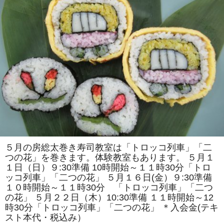
で
は
「ア
ン
パ
ン
マ
ン
風」
「ス
ズ
ラ
ン」
を
巻
き
ま
す。
体
験
教
５月の房総太巻き寿司教室は「トロッコ列車」「二
室
つの花」を巻きます。体験教室もあります。 ５月１
も
あ
１日（日）９:30準備 10時開始～１１時30分「トロ
り
ッコ列車」「二つの花」 ５月１６日(金）９:30準備
ま
す。
１０時開始～１１時30分 「トロッコ列車」「二つ
は
の花」 ５月２２日（木）10:30準備 １１時開始～12
時30分「トロッコ列車」「二つの花」 ＊入会金(テキ
スト本代・税込み）