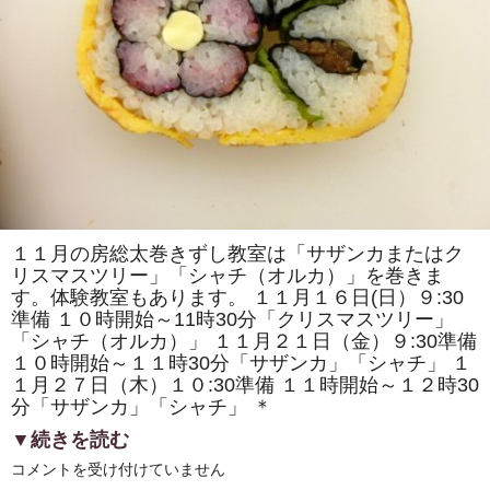
で
「房
総
太
巻
き
寿
司」
を
販
売
し
ま
す！！
は
１１月の房総太巻きずし教室は「サザンカまたはク
リスマスツリー」「シャチ（オルカ）」を巻きま
す。体験教室もあります。 １１月１６日(日）９:30
準備 １０時開始～11時30分「クリスマスツリー」
「シャチ（オルカ）」 １１月２１日（金）９:30準備
１０時開始～１１時30分「サザンカ」「シャチ」 １
１月２７日（木）１０:30準備 １１時開始～１２時30
分「サザンカ」「シャチ」 ＊
▼続きを読む
11
コメントを受け付けていません
月