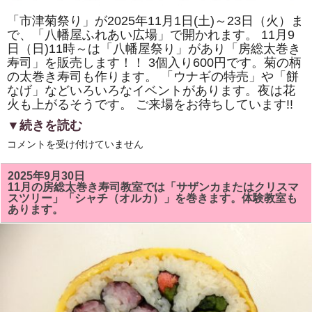
「市津菊祭り」が2025年11月1日(土)～23日（火）ま
で、「八幡屋ふれあい広場」で開かれます。 11月9
日（日)11時～は「八幡屋祭り」があり「房総太巻き
寿司」を販売します！！ 3個入り600円です。菊の柄
の太巻き寿司も作ります。 「ウナギの特売」や「餅
なげ」などいろいろなイベントがあります。夜は花
火も上がるそうです。 ご来場をお待ちしています!!
▼続きを読む
2025
コメントを受け付けていません
年
11
月
2025年9月30日
9
11月の房総太巻き寿司教室では「サザンカまたはクリスマ
日
スツリー」「シャチ（オルカ）」を巻きます。体験教室も
（日)
あります。
の
「市
津
菊
祭
り」
「八
幡
屋
祭
り」