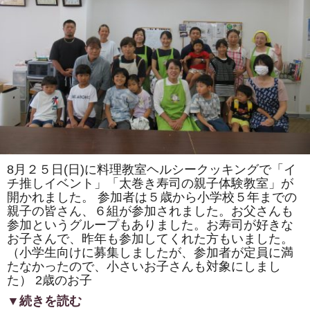
ま
た
は
「ト
ロ
ッ
コ
列
車」
「カ
タ
ツ
ム
リ」
を
巻
き
8月２５日(日)に料理教室ヘルシークッキングで「イ
ま
す。
チ推しイベント」「太巻き寿司の親子体験教室」が
体
開かれました。 参加者は５歳から小学校５年までの
験
親子の皆さん、６組が参加されました。お父さんも
教
室
参加というグループもありました。お寿司が好きな
も
お子さんで、昨年も参加してくれた方もいました。
あ
り
（小学生向けに募集しましたが、参加者が定員に満
ま
たなかったので、小さいお子さんも対象にしまし
す。
は
た） 2歳のお子
▼続きを読む