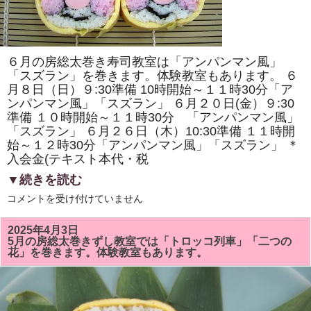
原
ヘ
ル
シ
ー
ク
６月の房総太巻き寿司教室は「アンパンマン風」
ッ
キ
「スズラン」を巻きます。体験教室もあります。 ６
ン
月８日（日）９:30準備 10時開始～１１時30分「ア
グ・
ンパンマン風」「スズラン」 ６月２０日(金）９:30
房
総
準備 １０時開始～１１時30分 「アンパンマン風」
太
「スズラン」 ６月２６日（木）10:30準備 １１時開
巻
き
始～１２時30分「アンパンマン風」「スズラン」 ＊
寿
入会金(テキスト本代・税
司
体
▼続きを読む
験」
が
6
コメントを受け付けていません
掲
月
載
の
さ
房
れ
2025年4月3日
総
ま
5月の房総太巻きずし教室では「トロッコ列車」「二つの
太
し
花」を巻きます。体験教室もあります。
巻
た！！
き
は
ず
し
教
室