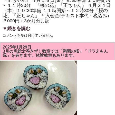
「正ちゃん」 ４月１８日(金）９:30準備 １０時開始
体
験
～１１時30分 「桜の花」「正ちゃん」 ４月２４日
教
（木）１０:30準備 １１時開始～１２時30分「桜の
室
も
花」「正ちゃん」 ＊入会金(テキスト本代・税込み）
あ
３000円＋3か月分月謝
り
ま
▼続きを読む
す。
は
4
コメントを受け付けていません
月
の
房
2025年1月29日
総
3月の房総太巻きずし教室では「満開の桜」「ドラえもん
太
風」を巻きます。体験教室もあります。
巻
き
ず
し
教
室
は
「桜
の
花」
「正
ち
ゃ
ん」
を
巻
き