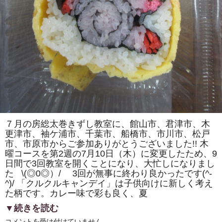
カ）」
を
巻
き
ま
す。
体
験
教
室
も
あ
り
ま
す。
は
７月の房総太巻きずし教室に、館山市、君津市、木
更津市、袖ケ浦市、千葉市、船橋市、市川市、松戸
市、市原市からご参加ありがとうございました!! 木
曜コースを第2週の7月10日（木）に変更したため、9
日間で3回教室を開くことになり、大忙しになりまし
た \(◎0◎）/ 3回が無事に終わり良かったです(^-
^)/ 「クルクルキャンデイ」は子供向けに新しく考え
た柄です。カレー味で彩も良く、夏
▼続きを読む
房
コメントを受け付けていません