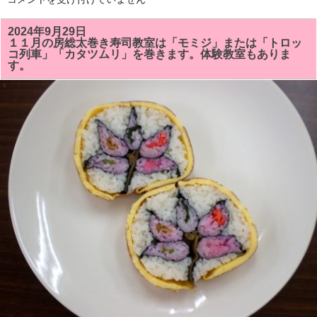
を
２
し
月
ま
の
2024年9月29日
し
房
た！！
１１月の房総太巻き寿司教室は「モミジ」または「トロッ
総
は
コ列車」「カタツムリ」を巻きます。体験教室もありま
太
す。
巻
き
寿
司
教
室
の
予
定
で
す。
体
験
教
室
も
あ
り
ま
す。
は