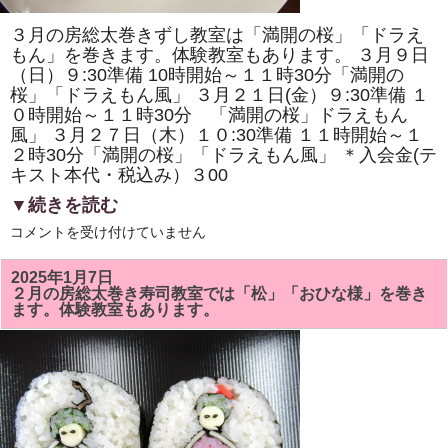
ま
す。
３月の房総太巻きずし教室は「満開の桜」「ドラえ
体
験
もん」を巻きます。体験教室もあります。 ３月９日
教
（日）９:30準備 10時開始～１１時30分「満開の
室
桜」「ドラえもん風」 ３月２１日(金）９:30準備 １
も
あ
０時開始～１１時30分 「満開の桜」ドラえもん
り
風」 ３月２７日（木）１０:30準備 １１時開始～１
ま
す。
２時30分「満開の桜」「ドラえもん風」 ＊入会金(テ
は
キスト本代・税込み）３00
▼続きを読む
3
コメントを受け付けていません
月
の
房
2025年1月7日
総
２月の房総太巻き寿司教室では「松」「おひな様」を巻き
太
ます。体験教室もあります。
巻
き
ず
し
教
室
で
は
「満
開