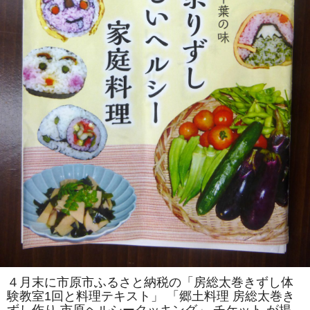
を
伝
え
る
会」
主
催
「房
総
太
巻
き
ず
し
体
験
教
室」
を
「市
原
ヘ
ル
シ
ー
ク
ッ
キ
ン
４月末に市原市ふるさと納税の「房総太巻きずし体
グ」
験教室1回と料理テキスト」 「郷土料理 房総太巻き
で
開