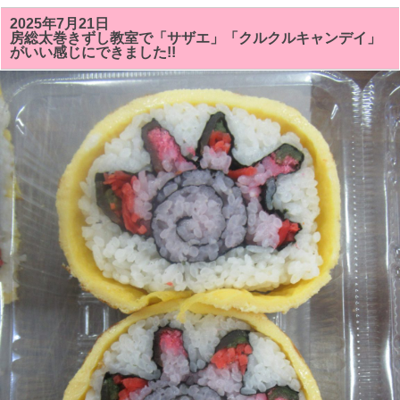
の
房
2025年7月21日
総
房総太巻きずし教室で「サザエ」「クルクルキャンデイ」
太
がいい感じにできました!!
巻
き
寿
司
教
室
で
は
「サ
ザ
ン
カ
ま
た
は
ク
リ
ス
マ
ス
ツ
リ
ー」
「シ
ャ
チ
（オ
ル