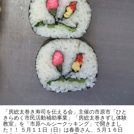
は
一
人
で
の
参
加
も
ok」
の
参
加
者
を
募
集
し
ま
す！！
は
「房総太巻き寿司を伝える会」主催の市原市「ひと
きらめく市民活動補助事業」「房総太巻きずし体験
教室」を「市原ヘルシークッキング」で開きまし
た！！ ５月１１日（日）は春香さん、５月１６日