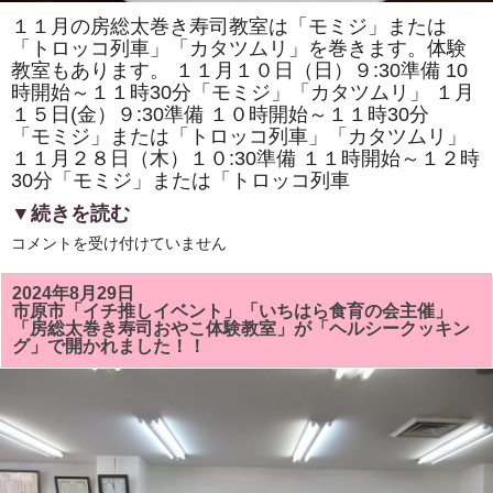
１１月の房総太巻き寿司教室は「モミジ」または
「トロッコ列車」「カタツムリ」を巻きます。体験
教室もあります。 １１月１０日（日）９:30準備 10
時開始～１１時30分「モミジ」「カタツムリ」 １月
１５日(金）９:30準備 １０時開始～１１時30分
「モミジ」または「トロッコ列車」「カタツムリ」
１１月２８日（木）１０:30準備 １１時開始～１２時
30分「モミジ」または「トロッコ列車
▼続きを読む
１
コメントを受け付けていません
１
月
の
2024年8月29日
房
市原市「イチ推しイベント」「いちはら食育の会主催」
総
「房総太巻き寿司おやこ体験教室」が「ヘルシークッキン
太
グ」で開かれました！！
巻
き
寿
司
教
室
は
「モ
ミ
ジ」