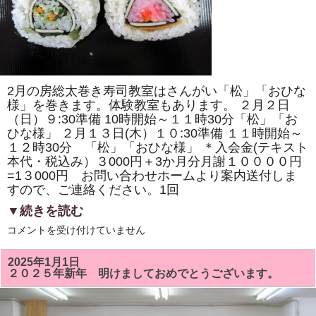
の
桜」
「ド
ラ
え
も
ん
風」
を
2月の房総太巻き寿司教室はさんがい「松」「おひな
巻
き
様」を巻きます。体験教室もあります。 ２月２日
ま
（日）９:30準備 10時開始～１１時30分「松」「お
す。
ひな様」 ２月１３日(木）１０:30準備 １１時開始～
体
験
１２時30分 「松」「おひな様」 ＊入会金(テキスト
教
本代・税込み）３000円＋3か月分月謝１００００円
室
も
=1３000円 お問い合わせホームより案内送付しま
あ
すので、ご連絡ください。1回
り
ま
▼続きを読む
す。
は
２
コメントを受け付けていません
月
の
房
2025年1月1日
総
２０２５年新年 明けましておめでとうございます。
太
巻
き
寿