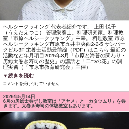
ヘルシークッキング 代表者紹介です。 上田 悦子
（うえだえつこ） 管理栄養士。料理研究家。料理教
室「市原ヘルシークッキング」主宰。 料理教室 市原
ヘルシークッキング市原市五井中央西2-2-5 サンパー
クビル3F 栄養士活動最前線（PDF）はこちら 最近の
活動など年月項目2025年8月「市原と海苔の関わり・
房総太巻き寿司の歴史」の講話と「二つの花」の調
理実習（「市原市教育研究会」主催）
▼続きを読む
ヘ
コメントを受け付けていません
ル
シ
ー
2026年5月14日
ク
6月の房総太巻ずし教室は「アヤメ」と「カタツムリ」を巻
ッ
きます。太巻き寿司の体験教室もあります。
キ
ン
グ
代
表
者