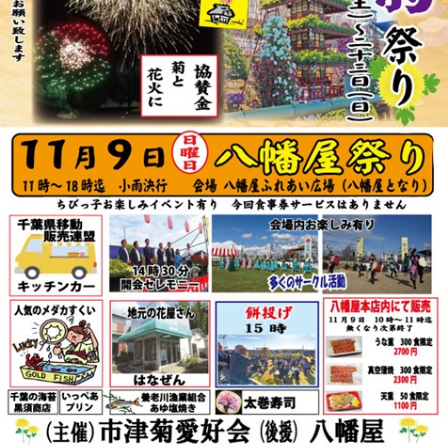
リ
ー
ま
た
は
サ
ザ
ン
カ」
と
「レ
ッ
サ
ー
パ
ン
ダ」
を
巻
き
ま
す。
体
験
教
室
も
あ
り
ま
す。
は