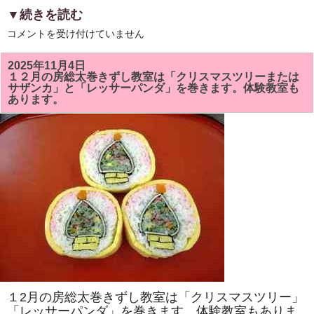
▼続きを読む
6
コメントを受け付けていません
月
の
房
2025年11月4日
総
１２月の房総太巻きずし教室は「クリスマスツリーまたは
太
サザンカ」と「レッサーパンダ」を巻きます。体験教室も
巻
あります。
ず
し
教
室
は
「ア
ヤ
メ」
と
「カ
タ
ツ
ム
リ」
を
巻
き
ま
す。
太
１2月の房総太巻きずし教室は「クリスマスツリー」
巻
き
「レッサーパンダ」を巻きます。体験教室もありま