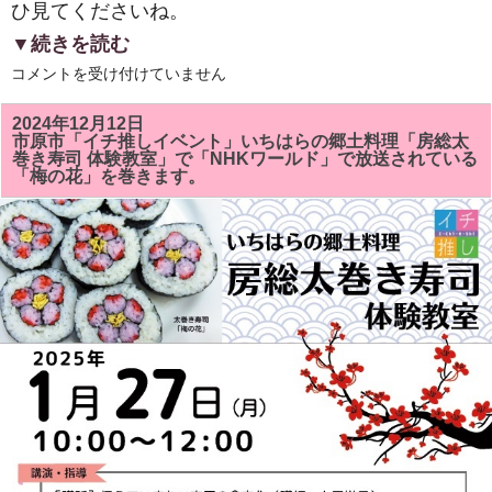
ひ見てくださいね。
▼続きを読む
２
コメントを受け付けていません
０
２
５
2024年12月12日
年
市原市「イチ推しイベント」いちはらの郷土料理「房総太
新
巻き寿司 体験教室」で「NHKワールド」で放送されている
年
「梅の花」を巻きます。
明
け
ま
し
て
お
め
で
と
う
ご
ざ
い
ま
す。
は