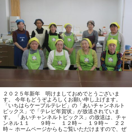
司
教
室
で
は
「松」
「お
ひ
な
様」
を
巻
き
ま
す。
体
験
教
室
も
あ
り
ま
２０２５年新年 明けましておめでとうございま
す。
す。 今年もどうぞよろしくお願い申し上げます。
は
「いちはらケーブルテレビ」の「あいチャンネルト
ピックス」で「テレビ年賀状」が放送されていま
す。 「あいチャンネルトピックス」の放送は、チャ
ンネル１１ ９時～ １２時～ １９時～ ２２
時～ ホームページからもご覧いただけますので、ぜ