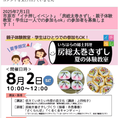
総
太
巻
2025年7月1日
き
市原市『イチ押しイベント』「房総太巻きずし・親子体験
ず
教室・学生は一人での参加もok」の参加者を募集しま
し
す！！
教
室
で
「サ
ザ
エ」
「ク
ル
ク
ル
キ
ャ
ン
デ
イ」
が
い
い
感
じ
に
で
き
ま
し
た!!