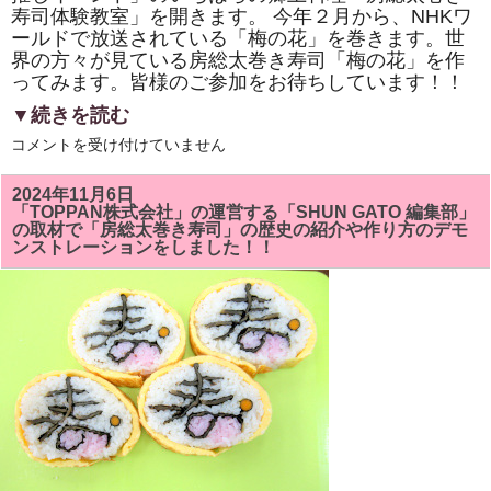
寿司体験教室」を開きます。 今年２月から、NHKワ
ールドで放送されている「梅の花」を巻きます。世
界の方々が見ている房総太巻き寿司「梅の花」を作
ってみます。皆様のご参加をお待ちしています！！
▼続きを読む
市
コメントを受け付けていません
原
市
「イ
2024年11月6日
チ
「TOPPAN株式会社」の運営する「SHUN GATO 編集部」
推
の取材で「房総太巻き寿司」の歴史の紹介や作り方のデモ
し
ンストレーションをしました！！
イ
ベ
ン
ト」
い
ち
は
ら
の
郷
土
料
理
「房
総
太