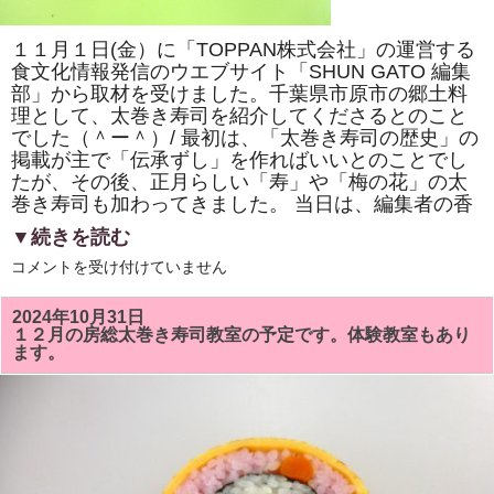
巻
き
寿
１１月１日(金）に「TOPPAN株式会社」の運営する
司
体
食文化情報発信のウエブサイト「SHUN GATO 編集
験
部」から取材を受けました。千葉県市原市の郷土料
教
室」
理として、太巻き寿司を紹介してくださるとのこと
で
でした（＾ー＾）/ 最初は、「太巻き寿司の歴史」の
「NHK
掲載が主で「伝承ずし」を作ればいいとのことでし
ワ
ー
たが、その後、正月らしい「寿」や「梅の花」の太
ル
巻き寿司も加わってきました。 当日は、編集者の香
ド」
で
▼続きを読む
放
送
「TOPPAN
コメントを受け付けていません
さ
株
れ
式
て
会
い
2024年10月31日
社」
る
１２月の房総太巻き寿司教室の予定です。体験教室もあり
の
「梅
ます。
運
の
営
花」
す
を
る
巻
「SHUN
き
GATO
ま
編
す。
集
は
部」