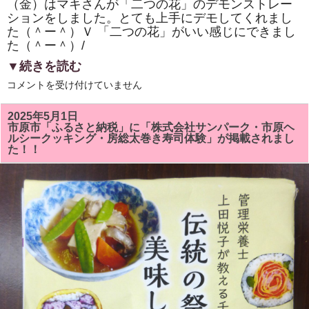
（金）はマキさんが「二つの花」のデモンストレー
ションをしました。とても上手にデモしてくれまし
た（＾ー＾）Ｖ 「二つの花」がいい感じにできまし
た（＾ー＾）/
▼続きを読む
市
コメントを受け付けていません
原
市
「ひ
2025年5月1日
と
市原市「ふるさと納税」に「株式会社サンパーク・市原ヘ
き
ルシークッキング・房総太巻き寿司体験」が掲載されまし
ら
た！！
め
く
市
民
活
動
補
助
事
業」
「房
総
太
巻
き
寿
司