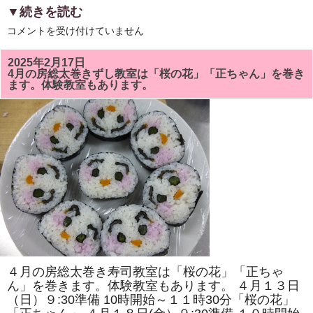
▼続きを読む
5
コメントを受け付けていません
月
の
房
2025年2月17日
総
4月の房総太巻きずし教室は「桜の花」「正ちゃん」を巻き
太
ます。体験教室もあります。
巻
き
ず
し
教
室
で
は
「ト
ロ
ッ
コ
列
車」
「二
つ
の
花」
を
４月の房総太巻き寿司教室は「桜の花」「正ちゃ
巻
き
ん」を巻きます。体験教室もあります。 ４月１３日
ま
（日）９:30準備 10時開始～１１時30分「桜の花」
す。