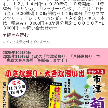
寿
す。 １２月１４日(日）９:30準備 １０時開始～11時
司
の
30分「サザンカ」「レッサーパンダ」 １２月１９日
体
（金）９:30準備１０時開始～１１時30分「クリスマ
験
スツリー」「レッサーパンダ」 ＊入会金(テキスト本
教
室
代・税込み）３000円＋3か月分月謝１００００円=1
も
３000円 お問い合わせホー
あ
り
▼続きを読む
ま
す。
１
は
コメントを受け付けていません
２
月
の
2025年10月30日
房
2025年11月9日（日)の「市津菊祭り」「八幡屋祭り」で
総
「房総太巻き寿司」を販売します！！
太
巻
き
ず
し
教
室
は
「ク
リ
ス
マ
ス
ツ