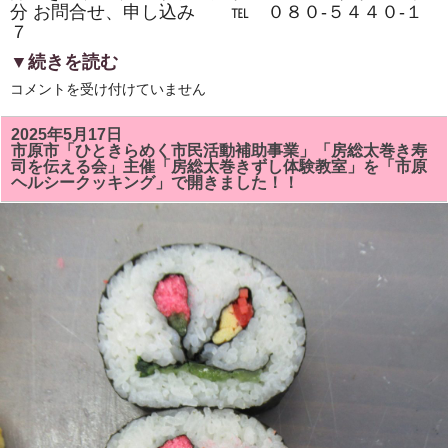
分 お問合せ、申し込み ℡ ０８０‐５４４０‐１
７
▼続きを読む
市
コメントを受け付けていません
原
市
『イ
2025年5月17日
チ
市原市「ひときらめく市民活動補助事業」「房総太巻き寿
押
司を伝える会」主催「房総太巻きずし体験教室」を「市原
し
ヘルシークッキング」で開きました！！
イ
ベ
ン
ト』
「房
総
太
巻
き
ず
し・
親
子
体
験
教
室・
学
生