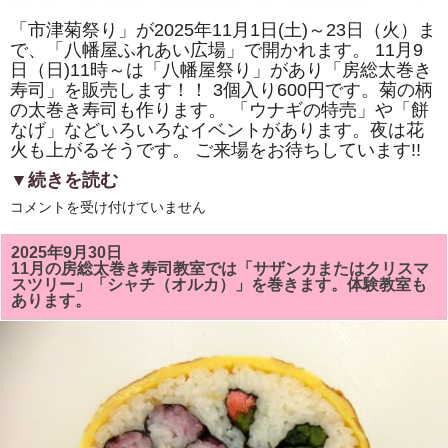
「市津菊祭り」が2025年11月1日(土)～23日（火）ま
で、「八幡屋ふれあい広場」で開かれます。 11月9
日（日)11時～は「八幡屋祭り」があり「房総太巻き
寿司」を販売します！！ 3個入り600円です。菊の柄
の太巻き寿司も作ります。 「ウナギの特売」や「餅
なげ」などいろいろなイベントがあります。夜は花
火も上がるそうです。 ご来場をお待ちしています!!
▼続きを読む
2025
コメントを受け付けていません
年
11
月
2025年9月30日
9
11月の房総太巻き寿司教室では「サザンカまたはクリスマ
日
スツリー」「シャチ（オルカ）」を巻きます。体験教室も
（日)
あります。
の
「市
津
菊
祭
り」
「八
幡
屋
祭
り」