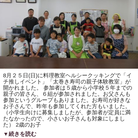
ま
た
は
「ト
ロ
ッ
コ
列
車」
「カ
タ
ツ
ム
リ」
を
巻
き
8月２５日(日)に料理教室ヘルシークッキングで「イ
ま
す。
チ推しイベント」「太巻き寿司の親子体験教室」が
体
開かれました。 参加者は５歳から小学校５年までの
験
親子の皆さん、６組が参加されました。お父さんも
教
室
参加というグループもありました。お寿司が好きな
も
お子さんで、昨年も参加してくれた方もいました。
あ
り
（小学生向けに募集しましたが、参加者が定員に満
ま
たなかったので、小さいお子さんも対象にしまし
す。
は
た） 2歳のお子
▼続きを読む