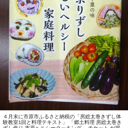
を
伝
え
る
会」
主
催
「房
総
太
巻
き
ず
し
体
験
教
室」
を
「市
原
ヘ
ル
シ
ー
ク
ッ
キ
ン
４月末に市原市ふるさと納税の「房総太巻きずし体
グ」
験教室1回と料理テキスト」 「郷土料理 房総太巻き
で
開