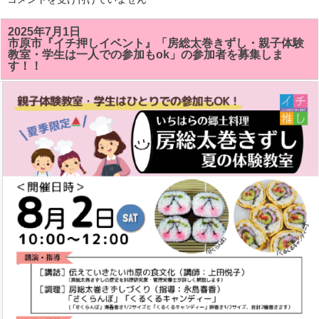
総
太
巻
2025年7月1日
き
市原市『イチ押しイベント』「房総太巻きずし・親子体験
ず
教室・学生は一人での参加もok」の参加者を募集しま
し
す！！
教
室
で
「サ
ザ
エ」
「ク
ル
ク
ル
キ
ャ
ン
デ
イ」
が
い
い
感
じ
に
で
き
ま
し
た!!