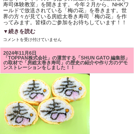
寿司体験教室」を開きます。 今年２月から、NHKワ
ールドで放送されている「梅の花」を巻きます。世
界の方々が見ている房総太巻き寿司「梅の花」を作
ってみます。皆様のご参加をお待ちしています！！
▼続きを読む
市
コメントを受け付けていません
原
市
「イ
2024年11月6日
チ
「TOPPAN株式会社」の運営する「SHUN GATO 編集部」
推
の取材で「房総太巻き寿司」の歴史の紹介や作り方のデモ
し
ンストレーションをしました！！
イ
ベ
ン
ト」
い
ち
は
ら
の
郷
土
料
理
「房
総
太