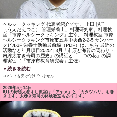
ヘルシークッキング 代表者紹介です。 上田 悦子
（うえだえつこ） 管理栄養士。料理研究家。料理教
室「市原ヘルシークッキング」主宰。 料理教室 市原
ヘルシークッキング市原市五井中央西2-2-5 サンパー
クビル3F 栄養士活動最前線（PDF）はこちら 最近の
活動など年月項目2025年8月「市原と海苔の関わり・
房総太巻き寿司の歴史」の講話と「二つの花」の調
理実習（「市原市教育研究会」主催）
▼続きを読む
ヘ
コメントを受け付けていません
ル
シ
ー
2026年5月14日
ク
6月の房総太巻ずし教室は「アヤメ」と「カタツムリ」を巻
ッ
きます。太巻き寿司の体験教室もあります。
キ
ン
グ
代
表
者