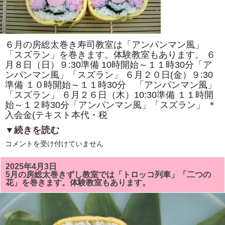
原
ヘ
ル
シ
ー
ク
６月の房総太巻き寿司教室は「アンパンマン風」
ッ
キ
「スズラン」を巻きます。体験教室もあります。 ６
ン
月８日（日）９:30準備 10時開始～１１時30分「ア
グ・
ンパンマン風」「スズラン」 ６月２０日(金）９:30
房
総
準備 １０時開始～１１時30分 「アンパンマン風」
太
「スズラン」 ６月２６日（木）10:30準備 １１時開
巻
き
始～１２時30分「アンパンマン風」「スズラン」 ＊
寿
入会金(テキスト本代・税
司
体
▼続きを読む
験」
が
6
コメントを受け付けていません
掲
月
載
の
さ
房
れ
2025年4月3日
総
ま
5月の房総太巻きずし教室では「トロッコ列車」「二つの
太
し
花」を巻きます。体験教室もあります。
巻
た！！
き
は
ず
し
教
室