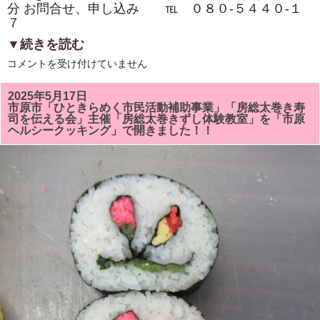
分 お問合せ、申し込み ℡ ０８０‐５４４０‐１
７
▼続きを読む
市
コメントを受け付けていません
原
市
『イ
2025年5月17日
チ
市原市「ひときらめく市民活動補助事業」「房総太巻き寿
押
司を伝える会」主催「房総太巻きずし体験教室」を「市原
し
ヘルシークッキング」で開きました！！
イ
ベ
ン
ト』
「房
総
太
巻
き
ず
し・
親
子
体
験
教
室・
学
生