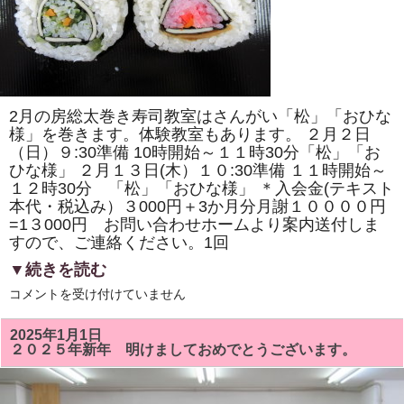
の
桜」
「ド
ラ
え
も
ん
風」
を
2月の房総太巻き寿司教室はさんがい「松」「おひな
巻
き
様」を巻きます。体験教室もあります。 ２月２日
ま
（日）９:30準備 10時開始～１１時30分「松」「お
す。
ひな様」 ２月１３日(木）１０:30準備 １１時開始～
体
験
１２時30分 「松」「おひな様」 ＊入会金(テキスト
教
本代・税込み）３000円＋3か月分月謝１００００円
室
も
=1３000円 お問い合わせホームより案内送付しま
あ
すので、ご連絡ください。1回
り
ま
▼続きを読む
す。
は
２
コメントを受け付けていません
月
の
房
2025年1月1日
総
２０２５年新年 明けましておめでとうございます。
太
巻
き
寿