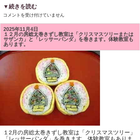
▼続きを読む
6
コメントを受け付けていません
月
の
房
2025年11月4日
総
１２月の房総太巻きずし教室は「クリスマスツリーまたは
太
サザンカ」と「レッサーパンダ」を巻きます。体験教室も
巻
あります。
ず
し
教
室
は
「ア
ヤ
メ」
と
「カ
タ
ツ
ム
リ」
を
巻
き
ま
す。
太
１2月の房総太巻きずし教室は「クリスマスツリー」
巻
き
「レッサーパンダ」を巻きます。体験教室もありま