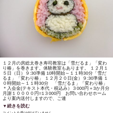
の
取
材
で
「房
総
太
巻
き
寿
司」
の
歴
史
の
紹
介
や
１２月の房総太巻き寿司教室は「雪だるま」「変わ
作
り椿」を巻きます。体験教室もあります。 １２月１
り
方
５日（日）９:30準備 10時開始～１１時30分「雪だ
の
るま」「変わり椿」 １２月２０日(金）９:30準備 １
デ
モ
０時開始～１１時30分 「雪だるま」「変わり椿」
ン
＊入会金(テキスト本代・税込み）３000円＋3か月分
ス
ト
月謝１００００円=1３000円 お問い合わせホーム
レ
より案内送付しますので、ご連
ー
シ
▼続きを読む
ョ
ン
１
コメントを受け付けていません