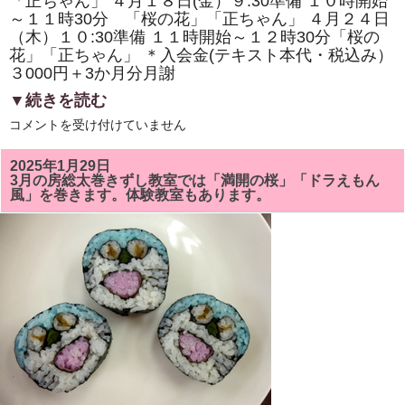
「正ちゃん」 ４月１８日(金）９:30準備 １０時開始
体
験
～１１時30分 「桜の花」「正ちゃん」 ４月２４日
教
（木）１０:30準備 １１時開始～１２時30分「桜の
室
も
花」「正ちゃん」 ＊入会金(テキスト本代・税込み）
あ
３000円＋3か月分月謝
り
ま
▼続きを読む
す。
は
4
コメントを受け付けていません
月
の
房
2025年1月29日
総
3月の房総太巻きずし教室では「満開の桜」「ドラえもん
太
風」を巻きます。体験教室もあります。
巻
き
ず
し
教
室
は
「桜
の
花」
「正
ち
ゃ
ん」
を
巻
き