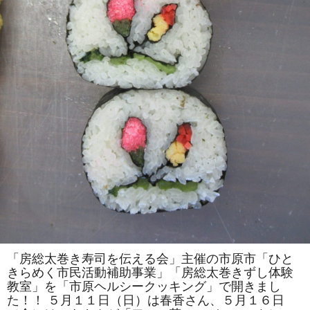
は
一
人
で
の
参
加
も
ok」
の
参
加
者
を
募
集
し
ま
す！！
は
「房総太巻き寿司を伝える会」主催の市原市「ひと
きらめく市民活動補助事業」「房総太巻きずし体験
教室」を「市原ヘルシークッキング」で開きまし
た！！ ５月１１日（日）は春香さん、５月１６日