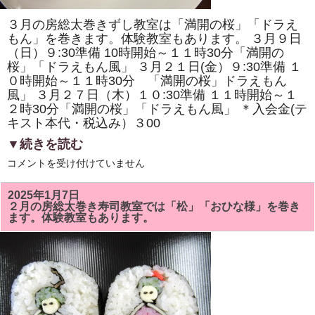
ま
す。
３月の房総太巻きずし教室は「満開の桜」「ドラえ
体
験
もん」を巻きます。体験教室もあります。 ３月９日
教
（日）９:30準備 10時開始～１１時30分「満開の
室
桜」「ドラえもん風」 ３月２１日(金）９:30準備 １
も
あ
０時開始～１１時30分 「満開の桜」ドラえもん
り
風」 ３月２７日（木）１０:30準備 １１時開始～１
ま
す。
２時30分「満開の桜」「ドラえもん風」 ＊入会金(テ
は
キスト本代・税込み）３00
▼続きを読む
3
コメントを受け付けていません
月
の
房
2025年1月7日
総
２月の房総太巻き寿司教室では「松」「おひな様」を巻き
太
ます。体験教室もあります。
巻
き
ず
し
教
室
で
は
「満
開