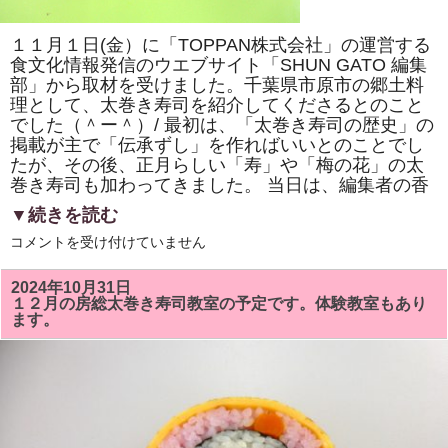
巻
き
寿
１１月１日(金）に「TOPPAN株式会社」の運営する
司
体
食文化情報発信のウエブサイト「SHUN GATO 編集
験
部」から取材を受けました。千葉県市原市の郷土料
教
室」
理として、太巻き寿司を紹介してくださるとのこと
で
でした（＾ー＾）/ 最初は、「太巻き寿司の歴史」の
「NHK
掲載が主で「伝承ずし」を作ればいいとのことでし
ワ
ー
たが、その後、正月らしい「寿」や「梅の花」の太
ル
巻き寿司も加わってきました。 当日は、編集者の香
ド」
で
▼続きを読む
放
送
「TOPPAN
コメントを受け付けていません
さ
株
れ
式
て
会
い
2024年10月31日
社」
る
１２月の房総太巻き寿司教室の予定です。体験教室もあり
の
「梅
ます。
運
の
営
花」
す
を
る
巻
「SHUN
き
GATO
ま
編
す。
集
は
部」