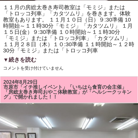
１１月の房総太巻き寿司教室は「モミジ」または
「トロッコ列車」「カタツムリ」を巻きます。体験
教室もあります。 １１月１０日（日）９:30準備 10
時開始～１１時30分「モミジ」「カタツムリ」 １月
１５日(金）９:30準備 １０時開始～１１時30分
「モミジ」または「トロッコ列車」「カタツムリ」
１１月２８日（木）１０:30準備 １１時開始～１２時
30分「モミジ」または「トロッコ列車
▼続きを読む
１
コメントを受け付けていません
１
月
の
2024年8月29日
房
市原市「イチ推しイベント」「いちはら食育の会主催」
総
「房総太巻き寿司おやこ体験教室」が「ヘルシークッキン
太
グ」で開かれました！！
巻
き
寿
司
教
室
は
「モ
ミ
ジ」