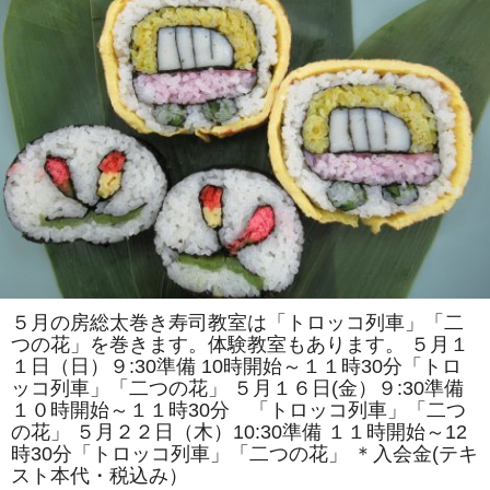
で
は
「ア
ン
パ
ン
マ
ン
風」
「ス
ズ
ラ
ン」
を
巻
き
ま
す。
体
験
教
５月の房総太巻き寿司教室は「トロッコ列車」「二
室
つの花」を巻きます。体験教室もあります。 ５月１
も
あ
１日（日）９:30準備 10時開始～１１時30分「トロ
り
ッコ列車」「二つの花」 ５月１６日(金）９:30準備
ま
す。
１０時開始～１１時30分 「トロッコ列車」「二つ
は
の花」 ５月２２日（木）10:30準備 １１時開始～12
時30分「トロッコ列車」「二つの花」 ＊入会金(テキ
スト本代・税込み）