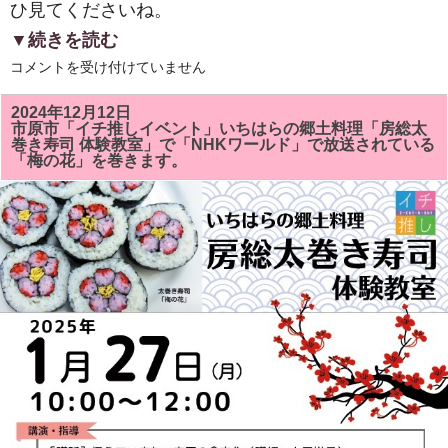
ひ見てくださいね。
▼続きを読む
２
コメントを受け付けていません
０
２
５
2024年12月12日
年
市原市「イチ推しイベント」いちはらの郷土料理「房総太
新
巻き寿司 体験教室」で「NHKワールド」で放送されている
年
「梅の花」を巻きます。
明
け
ま
し
て
お
め
で
と
う
ご
ざ
い
ま
す。
は