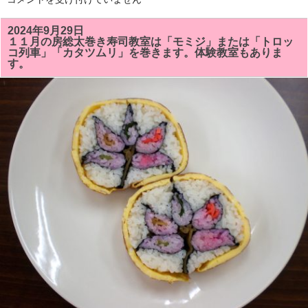
を
２
し
月
ま
の
2024年9月29日
し
房
た！！
１１月の房総太巻き寿司教室は「モミジ」または「トロッ
総
は
コ列車」「カタツムリ」を巻きます。体験教室もありま
太
す。
巻
き
寿
司
教
室
の
予
定
で
す。
体
験
教
室
も
あ
り
ま
す。
は