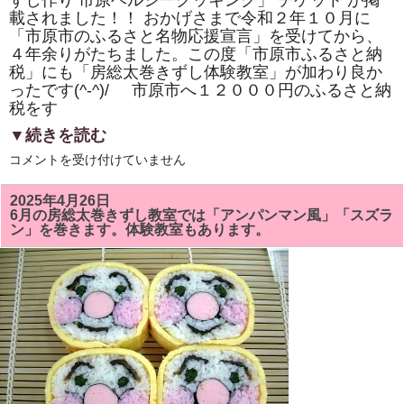
ずし作り 市原ヘルシークッキング」 チケット が掲
き
載されました！！ おかげさまで令和２年１０月に
ま
し
「市原市のふるさと名物応援宣言」を受けてから、
た！！
４年余りがたちました。この度「市原市ふるさと納
は
税」にも「房総太巻きずし体験教室」が加わり良か
ったです(^-^)/ 市原市へ１２０００円のふるさと納
税をす
▼続きを読む
市
コメントを受け付けていません
原
市
「ふ
2025年4月26日
る
6月の房総太巻きずし教室では「アンパンマン風」「スズラ
さ
ン」を巻きます。体験教室もあります。
と
納
税」
に
「株
式
会
社
サ
ン
パ
ー
ク・
市