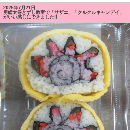
の
房
2025年7月21日
総
房総太巻きずし教室で「サザエ」「クルクルキャンデイ」
太
がいい感じにできました!!
巻
き
寿
司
教
室
で
は
「サ
ザ
ン
カ
ま
た
は
ク
リ
ス
マ
ス
ツ
リ
ー」
「シ
ャ
チ
（オ
ル