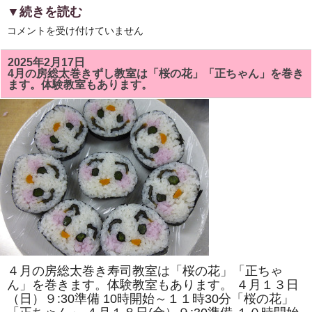
▼続きを読む
5
コメントを受け付けていません
月
の
房
2025年2月17日
総
4月の房総太巻きずし教室は「桜の花」「正ちゃん」を巻き
太
ます。体験教室もあります。
巻
き
ず
し
教
室
で
は
「ト
ロ
ッ
コ
列
車」
「二
つ
の
花」
を
４月の房総太巻き寿司教室は「桜の花」「正ちゃ
巻
き
ん」を巻きます。体験教室もあります。 ４月１３日
ま
（日）９:30準備 10時開始～１１時30分「桜の花」
す。