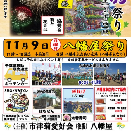
リ
ー
ま
た
は
サ
ザ
ン
カ」
と
「レ
ッ
サ
ー
パ
ン
ダ」
を
巻
き
ま
す。
体
験
教
室
も
あ
り
ま
す。
は