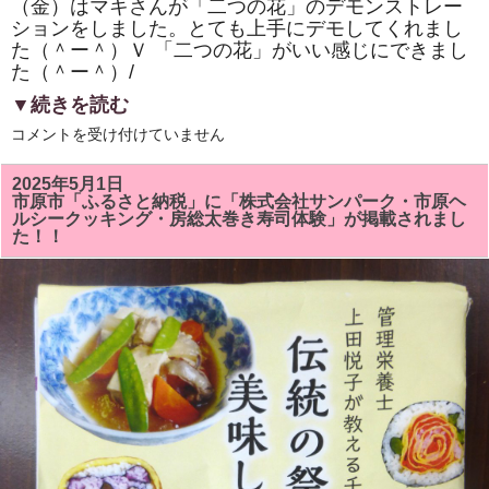
（金）はマキさんが「二つの花」のデモンストレー
ションをしました。とても上手にデモしてくれまし
た（＾ー＾）Ｖ 「二つの花」がいい感じにできまし
た（＾ー＾）/
▼続きを読む
市
コメントを受け付けていません
原
市
「ひ
2025年5月1日
と
市原市「ふるさと納税」に「株式会社サンパーク・市原ヘ
き
ルシークッキング・房総太巻き寿司体験」が掲載されまし
ら
た！！
め
く
市
民
活
動
補
助
事
業」
「房
総
太
巻
き
寿
司