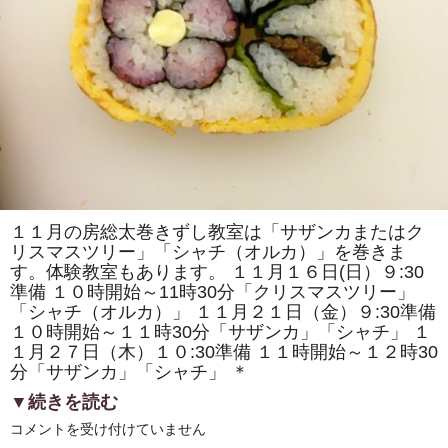
で
「房
総
太
巻
き
寿
司」
を
販
売
し
ま
す！！
は
１１月の房総太巻きずし教室は「サザンカまたはク
リスマスツリー」「シャチ（オルカ）」を巻きま
す。体験教室もあります。 １１月１６日(日）９:30
準備 １０時開始～11時30分「クリスマスツリー」
「シャチ（オルカ）」 １１月２１日（金）９:30準備
１０時開始～１１時30分「サザンカ」「シャチ」 １
１月２７日（木）１０:30準備 １１時開始～１２時30
分「サザンカ」「シャチ」 ＊
▼続きを読む
11
コメントを受け付けていません
月