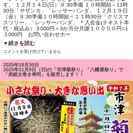
寿
す。 １２月１４日(日）９:30準備 １０時開始～11時
司
の
30分「サザンカ」「レッサーパンダ」 １２月１９日
体
（金）９:30準備１０時開始～１１時30分「クリスマ
験
スツリー」「レッサーパンダ」 ＊入会金(テキスト本
教
室
代・税込み）３000円＋3か月分月謝１００００円=1
も
３000円 お問い合わせホー
あ
り
▼続きを読む
ま
す。
１
は
コメントを受け付けていません
２
月
の
2025年10月30日
房
2025年11月9日（日)の「市津菊祭り」「八幡屋祭り」で
総
「房総太巻き寿司」を販売します！！
太
巻
き
ず
し
教
室
は
「ク
リ
ス
マ
ス
ツ