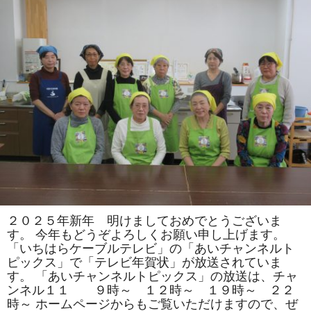
司
教
室
で
は
「松」
「お
ひ
な
様」
を
巻
き
ま
す。
体
験
教
室
も
あ
り
ま
２０２５年新年 明けましておめでとうございま
す。
す。 今年もどうぞよろしくお願い申し上げます。
は
「いちはらケーブルテレビ」の「あいチャンネルト
ピックス」で「テレビ年賀状」が放送されていま
す。 「あいチャンネルトピックス」の放送は、チャ
ンネル１１ ９時～ １２時～ １９時～ ２２
時～ ホームページからもご覧いただけますので、ぜ