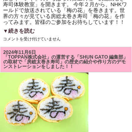
寿司体験教室」を開きます。 今年２月から、NHKワ
ールドで放送されている「梅の花」を巻きます。世
界の方々が見ている房総太巻き寿司「梅の花」を作
ってみます。皆様のご参加をお待ちしています！！
▼続きを読む
市
コメントを受け付けていません
原
市
「イ
2024年11月6日
チ
「TOPPAN株式会社」の運営する「SHUN GATO 編集部」
推
の取材で「房総太巻き寿司」の歴史の紹介や作り方のデモ
し
ンストレーションをしました！！
イ
ベ
ン
ト」
い
ち
は
ら
の
郷
土
料
理
「房
総
太