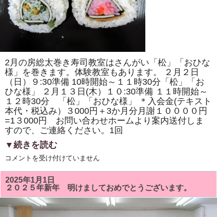
の
桜」
「ド
ラ
え
も
ん
風」
を
2月の房総太巻き寿司教室はさんがい「松」「おひな
巻
き
様」を巻きます。体験教室もあります。 ２月２日
ま
（日）９:30準備 10時開始～１１時30分「松」「お
す。
ひな様」 ２月１３日(木）１０:30準備 １１時開始～
体
験
１２時30分 「松」「おひな様」 ＊入会金(テキスト
教
本代・税込み）３000円＋3か月分月謝１００００円
室
も
=1３000円 お問い合わせホームより案内送付しま
あ
すので、ご連絡ください。1回
り
ま
▼続きを読む
す。
は
２
コメントを受け付けていません
月
の
房
2025年1月1日
総
２０２５年新年 明けましておめでとうございます。
太
巻
き
寿