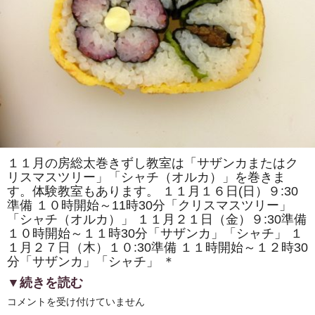
で
「房
総
太
巻
き
寿
司」
を
販
売
し
ま
す！！
は
１１月の房総太巻きずし教室は「サザンカまたはク
リスマスツリー」「シャチ（オルカ）」を巻きま
す。体験教室もあります。 １１月１６日(日）９:30
準備 １０時開始～11時30分「クリスマスツリー」
「シャチ（オルカ）」 １１月２１日（金）９:30準備
１０時開始～１１時30分「サザンカ」「シャチ」 １
１月２７日（木）１０:30準備 １１時開始～１２時30
分「サザンカ」「シャチ」 ＊
▼続きを読む
11
コメントを受け付けていません
月