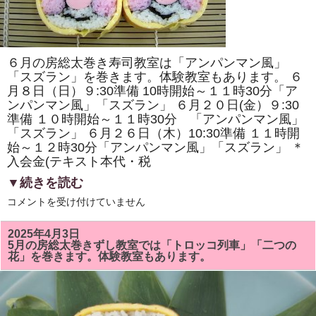
原
ヘ
ル
シ
ー
ク
６月の房総太巻き寿司教室は「アンパンマン風」
ッ
キ
「スズラン」を巻きます。体験教室もあります。 ６
ン
月８日（日）９:30準備 10時開始～１１時30分「ア
グ・
ンパンマン風」「スズラン」 ６月２０日(金）９:30
房
総
準備 １０時開始～１１時30分 「アンパンマン風」
太
「スズラン」 ６月２６日（木）10:30準備 １１時開
巻
き
始～１２時30分「アンパンマン風」「スズラン」 ＊
寿
入会金(テキスト本代・税
司
体
▼続きを読む
験」
が
6
コメントを受け付けていません
掲
月
載
の
さ
房
れ
2025年4月3日
総
ま
5月の房総太巻きずし教室では「トロッコ列車」「二つの
太
し
花」を巻きます。体験教室もあります。
巻
た！！
き
は
ず
し
教
室