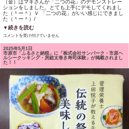
（金）はマキさんが「二つの花」のデモンストレー
ションをしました。とても上手にデモしてくれまし
た（＾ー＾）Ｖ 「二つの花」がいい感じにできまし
た（＾ー＾）/
▼続きを読む
市
コメントを受け付けていません
原
市
「ひ
2025年5月1日
と
市原市「ふるさと納税」に「株式会社サンパーク・市原ヘ
き
ルシークッキング・房総太巻き寿司体験」が掲載されまし
ら
た！！
め
く
市
民
活
動
補
助
事
業」
「房
総
太
巻
き
寿
司