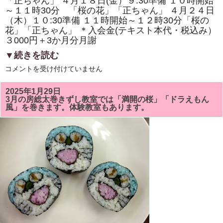
「正ちゃん」 ４月１８日(金）９:30準備 １０時開始
体
験
～１１時30分 「桜の花」「正ちゃん」 ４月２４日
教
（木）１０:30準備 １１時開始～１２時30分「桜の
室
も
花」「正ちゃん」 ＊入会金(テキスト本代・税込み）
あ
３000円＋3か月分月謝
り
ま
▼続きを読む
す。
は
4
コメントを受け付けていません
月
の
房
2025年1月29日
総
3月の房総太巻きずし教室では「満開の桜」「ドラえもん
太
風」を巻きます。体験教室もあります。
巻
き
ず
し
教
室
は
「桜
の
花」
「正
ち
ゃ
ん」
を
巻
き