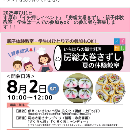
総
太
巻
2025年7月1日
き
市原市『イチ押しイベント』「房総太巻きずし・親子体験
ず
教室・学生は一人での参加もok」の参加者を募集しま
し
す！！
教
室
で
「サ
ザ
エ」
「ク
ル
ク
ル
キ
ャ
ン
デ
イ」
が
い
い
感
じ
に
で
き
ま
し
た!!