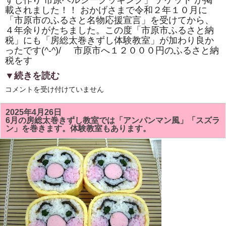
ずし作り 市原ヘルシークッキング」 チケット が掲
き
載されました！！ おかげさまで令和２年１０月に
ま
し
「市原市のふるさと名物応援宣言」を受けてから、
た！！
４年余りがたちました。この度「市原市ふるさと納
は
税」にも「房総太巻きずし体験教室」が加わり良か
ったです(^-^)/ 市原市へ１２０００円のふるさと納
税をす
▼続きを読む
市
コメントを受け付けていません
原
市
「ふ
2025年4月26日
る
6月の房総太巻きずし教室では「アンパンマン風」「スズラ
さ
ン」を巻きます。体験教室もあります。
と
納
税」
に
「株
式
会
社
サ
ン
パ
ー
ク・
市