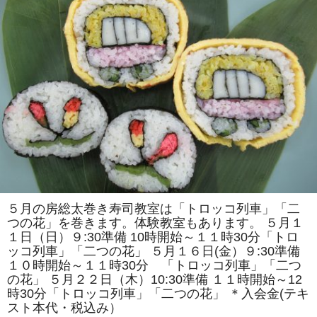
で
は
「ア
ン
パ
ン
マ
ン
風」
「ス
ズ
ラ
ン」
を
巻
き
ま
す。
体
験
教
５月の房総太巻き寿司教室は「トロッコ列車」「二
室
つの花」を巻きます。体験教室もあります。 ５月１
も
あ
１日（日）９:30準備 10時開始～１１時30分「トロ
り
ッコ列車」「二つの花」 ５月１６日(金）９:30準備
ま
す。
１０時開始～１１時30分 「トロッコ列車」「二つ
は
の花」 ５月２２日（木）10:30準備 １１時開始～12
時30分「トロッコ列車」「二つの花」 ＊入会金(テキ
スト本代・税込み）