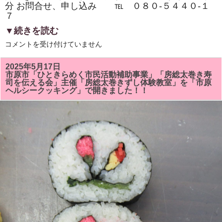
分 お問合せ、申し込み ℡ ０８０‐５４４０‐１
７
▼続きを読む
市
コメントを受け付けていません
原
市
『イ
2025年5月17日
チ
市原市「ひときらめく市民活動補助事業」「房総太巻き寿
押
司を伝える会」主催「房総太巻きずし体験教室」を「市原
し
ヘルシークッキング」で開きました！！
イ
ベ
ン
ト』
「房
総
太
巻
き
ず
し・
親
子
体
験
教
室・
学
生