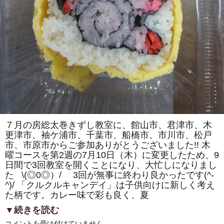
カ）」
を
巻
き
ま
す。
体
験
教
室
も
あ
り
ま
す。
は
７月の房総太巻きずし教室に、館山市、君津市、木
更津市、袖ケ浦市、千葉市、船橋市、市川市、松戸
市、市原市からご参加ありがとうございました!! 木
曜コースを第2週の7月10日（木）に変更したため、9
日間で3回教室を開くことになり、大忙しになりまし
た \(◎0◎）/ 3回が無事に終わり良かったです(^-
^)/ 「クルクルキャンデイ」は子供向けに新しく考え
た柄です。カレー味で彩も良く、夏
▼続きを読む
房
コメントを受け付けていません