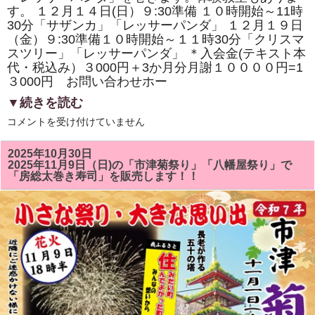
寿
す。 １２月１４日(日）９:30準備 １０時開始～11時
司
の
30分「サザンカ」「レッサーパンダ」 １２月１９日
体
（金）９:30準備１０時開始～１１時30分「クリスマ
験
スツリー」「レッサーパンダ」 ＊入会金(テキスト本
教
室
代・税込み）３000円＋3か月分月謝１００００円=1
も
３000円 お問い合わせホー
あ
り
▼続きを読む
ま
す。
１
は
コメントを受け付けていません
２
月
の
2025年10月30日
房
2025年11月9日（日)の「市津菊祭り」「八幡屋祭り」で
総
「房総太巻き寿司」を販売します！！
太
巻
き
ず
し
教
室
は
「ク
リ
ス
マ
ス
ツ