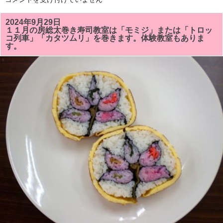
を
２
し
月
ま
の
2024年9月29日
し
房
た！！
１１月の房総太巻き寿司教室は「モミジ」または「トロッ
総
は
コ列車」「カタツムリ」を巻きます。体験教室もありま
太
す。
巻
き
寿
司
教
室
の
予
定
で
す。
体
験
教
室
も
あ
り
ま
す。
は