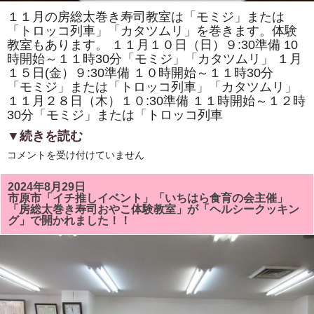
１１月の房総太巻き寿司教室は「モミジ」または
「トロッコ列車」「カタツムリ」を巻きます。体験
教室もあります。 １１月１０日（日）９:30準備 10
時開始～１１時30分「モミジ」「カタツムリ」 １月
１５日(金）９:30準備 １０時開始～１１時30分
「モミジ」または「トロッコ列車」「カタツムリ」
１１月２８日（木）１０:30準備 １１時開始～１２時
30分「モミジ」または「トロッコ列車
▼続きを読む
１
コメントを受け付けていません
１
月
の
2024年8月29日
房
市原市「イチ推しイベント」「いちはら食育の会主催」
総
「房総太巻き寿司おやこ体験教室」が「ヘルシークッキン
太
グ」で開かれました！！
巻
き
寿
司
教
室
は
「モ
ミ
ジ」