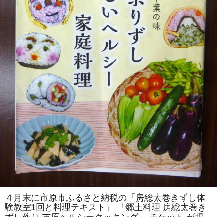
を
伝
え
る
会」
主
催
「房
総
太
巻
き
ず
し
体
験
教
室」
を
「市
原
ヘ
ル
シ
ー
ク
ッ
キ
ン
４月末に市原市ふるさと納税の「房総太巻きずし体
グ」
験教室1回と料理テキスト」 「郷土料理 房総太巻き
で
開