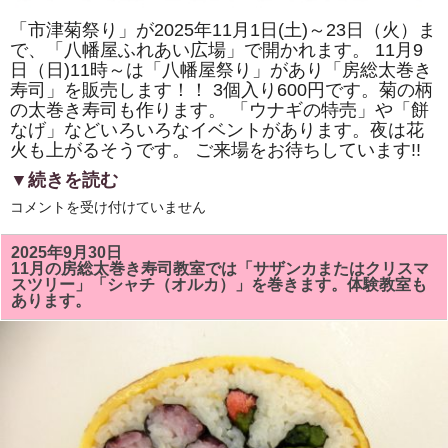
「市津菊祭り」が2025年11月1日(土)～23日（火）ま
で、「八幡屋ふれあい広場」で開かれます。 11月9
日（日)11時～は「八幡屋祭り」があり「房総太巻き
寿司」を販売します！！ 3個入り600円です。菊の柄
の太巻き寿司も作ります。 「ウナギの特売」や「餅
なげ」などいろいろなイベントがあります。夜は花
火も上がるそうです。 ご来場をお待ちしています!!
▼続きを読む
2025
コメントを受け付けていません
年
11
月
2025年9月30日
9
11月の房総太巻き寿司教室では「サザンカまたはクリスマ
日
スツリー」「シャチ（オルカ）」を巻きます。体験教室も
（日)
あります。
の
「市
津
菊
祭
り」
「八
幡
屋
祭
り」