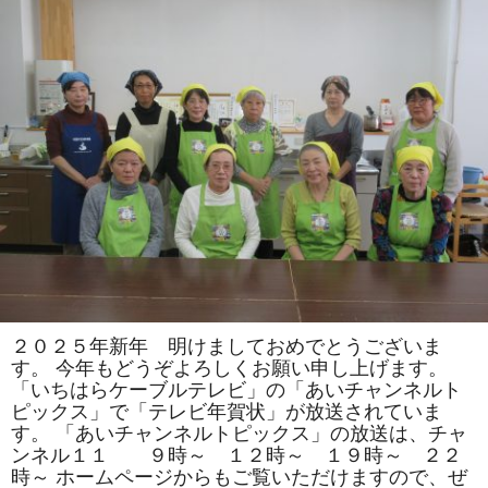
司
教
室
で
は
「松」
「お
ひ
な
様」
を
巻
き
ま
す。
体
験
教
室
も
あ
り
ま
２０２５年新年 明けましておめでとうございま
す。
す。 今年もどうぞよろしくお願い申し上げます。
は
「いちはらケーブルテレビ」の「あいチャンネルト
ピックス」で「テレビ年賀状」が放送されていま
す。 「あいチャンネルトピックス」の放送は、チャ
ンネル１１ ９時～ １２時～ １９時～ ２２
時～ ホームページからもご覧いただけますので、ぜ