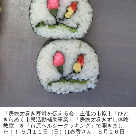
は
一
人
で
の
参
加
も
ok」
の
参
加
者
を
募
集
し
ま
す！！
は
「房総太巻き寿司を伝える会」主催の市原市「ひと
きらめく市民活動補助事業」「房総太巻きずし体験
教室」を「市原ヘルシークッキング」で開きまし
た！！ ５月１１日（日）は春香さん、５月１６日