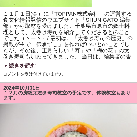
巻
き
寿
１１月１日(金）に「TOPPAN株式会社」の運営する
司
体
食文化情報発信のウエブサイト「SHUN GATO 編集
験
部」から取材を受けました。千葉県市原市の郷土料
教
室」
理として、太巻き寿司を紹介してくださるとのこと
で
でした（＾ー＾）/ 最初は、「太巻き寿司の歴史」の
「NHK
掲載が主で「伝承ずし」を作ればいいとのことでし
ワ
ー
たが、その後、正月らしい「寿」や「梅の花」の太
ル
巻き寿司も加わってきました。 当日は、編集者の香
ド」
で
▼続きを読む
放
送
「TOPPAN
コメントを受け付けていません
さ
株
れ
式
て
会
い
2024年10月31日
社」
る
１２月の房総太巻き寿司教室の予定です。体験教室もあり
の
「梅
ます。
運
の
営
花」
す
を
る
巻
「SHUN
き
GATO
ま
編
す。
集
は
部」