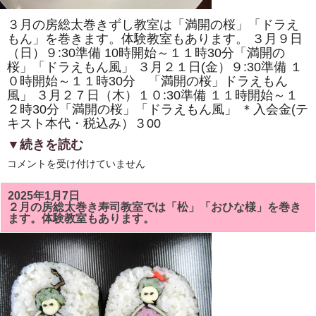
ま
す。
３月の房総太巻きずし教室は「満開の桜」「ドラえ
体
験
もん」を巻きます。体験教室もあります。 ３月９日
教
（日）９:30準備 10時開始～１１時30分「満開の
室
桜」「ドラえもん風」 ３月２１日(金）９:30準備 １
も
あ
０時開始～１１時30分 「満開の桜」ドラえもん
り
風」 ３月２７日（木）１０:30準備 １１時開始～１
ま
す。
２時30分「満開の桜」「ドラえもん風」 ＊入会金(テ
は
キスト本代・税込み）３00
▼続きを読む
3
コメントを受け付けていません
月
の
房
2025年1月7日
総
２月の房総太巻き寿司教室では「松」「おひな様」を巻き
太
ます。体験教室もあります。
巻
き
ず
し
教
室
で
は
「満
開