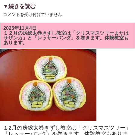
▼続きを読む
6
コメントを受け付けていません
月
の
房
2025年11月4日
総
１２月の房総太巻きずし教室は「クリスマスツリーまたは
太
サザンカ」と「レッサーパンダ」を巻きます。体験教室も
巻
あります。
ず
し
教
室
は
「ア
ヤ
メ」
と
「カ
タ
ツ
ム
リ」
を
巻
き
ま
す。
太
１2月の房総太巻きずし教室は「クリスマスツリー」
巻
き
「レッサーパンダ」を巻きます。体験教室もありま