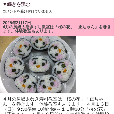
▼続きを読む
5
コメントを受け付けていません
月
の
房
2025年2月17日
総
4月の房総太巻きずし教室は「桜の花」「正ちゃん」を巻き
太
ます。体験教室もあります。
巻
き
ず
し
教
室
で
は
「ト
ロ
ッ
コ
列
車」
「二
つ
の
花」
を
４月の房総太巻き寿司教室は「桜の花」「正ちゃ
巻
き
ん」を巻きます。体験教室もあります。 ４月１３日
ま
（日）９:30準備 10時開始～１１時30分「桜の花」
す。