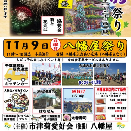
リ
ー
ま
た
は
サ
ザ
ン
カ」
と
「レ
ッ
サ
ー
パ
ン
ダ」
を
巻
き
ま
す。
体
験
教
室
も
あ
り
ま
す。
は