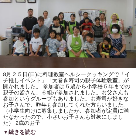
ま
た
は
「ト
ロ
ッ
コ
列
車」
「カ
タ
ツ
ム
リ」
を
巻
き
8月２５日(日)に料理教室ヘルシークッキングで「イ
ま
す。
チ推しイベント」「太巻き寿司の親子体験教室」が
体
開かれました。 参加者は５歳から小学校５年までの
験
親子の皆さん、６組が参加されました。お父さんも
教
室
参加というグループもありました。お寿司が好きな
も
お子さんで、昨年も参加してくれた方もいました。
あ
り
（小学生向けに募集しましたが、参加者が定員に満
ま
たなかったので、小さいお子さんも対象にしまし
す。
は
た） 2歳のお子
▼続きを読む