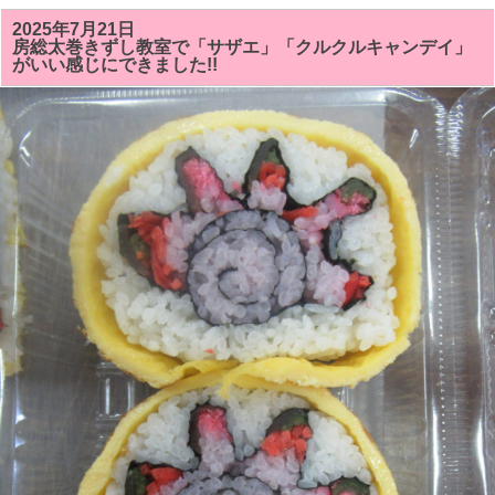
の
房
2025年7月21日
総
房総太巻きずし教室で「サザエ」「クルクルキャンデイ」
太
がいい感じにできました!!
巻
き
寿
司
教
室
で
は
「サ
ザ
ン
カ
ま
た
は
ク
リ
ス
マ
ス
ツ
リ
ー」
「シ
ャ
チ
（オ
ル