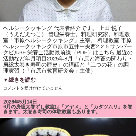
ヘルシークッキング 代表者紹介です。 上田 悦子
（うえだえつこ） 管理栄養士。料理研究家。料理教
室「市原ヘルシークッキング」主宰。 料理教室 市原
ヘルシークッキング市原市五井中央西2-2-5 サンパー
クビル3F 栄養士活動最前線（PDF）はこちら 最近の
活動など年月項目2025年8月「市原と海苔の関わり・
房総太巻き寿司の歴史」の講話と「二つの花」の調
理実習（「市原市教育研究会」主催）
▼続きを読む
ヘ
コメントを受け付けていません
ル
シ
ー
2026年5月14日
ク
6月の房総太巻ずし教室は「アヤメ」と「カタツムリ」を巻
ッ
きます。太巻き寿司の体験教室もあります。
キ
ン
グ
代
表
者