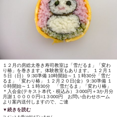
の
取
材
で
「房
総
太
巻
き
寿
司」
の
歴
史
の
紹
介
や
１２月の房総太巻き寿司教室は「雪だるま」「変わ
作
り椿」を巻きます。体験教室もあります。 １２月１
り
方
５日（日）９:30準備 10時開始～１１時30分「雪だ
の
るま」「変わり椿」 １２月２０日(金）９:30準備 １
デ
モ
０時開始～１１時30分 「雪だるま」「変わり椿」
ン
＊入会金(テキスト本代・税込み）３000円＋3か月分
ス
ト
月謝１００００円=1３000円 お問い合わせホーム
レ
より案内送付しますので、ご連
ー
シ
▼続きを読む
ョ
ン
１
コメントを受け付けていません