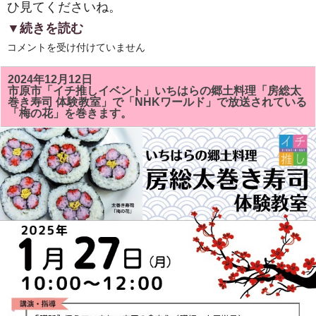
ひ見てくださいね。
▼続きを読む
２
コメントを受け付けていません
０
２
５
2024年12月12日
年
市原市「イチ推しイベント」いちはらの郷土料理「房総太
新
巻き寿司 体験教室」で「NHKワールド」で放送されている
年
「梅の花」を巻きます。
明
け
ま
し
て
お
め
で
と
う
ご
ざ
い
ま
す。
は