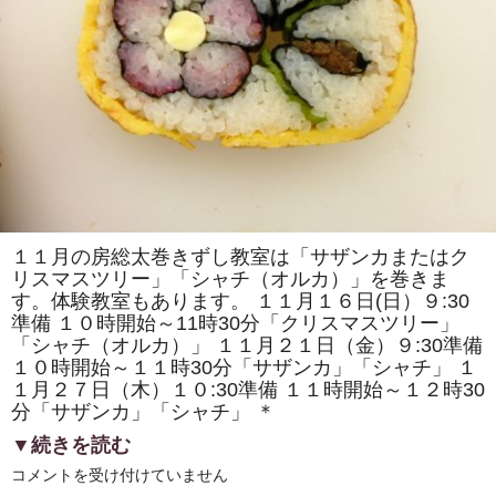
で
「房
総
太
巻
き
寿
司」
を
販
売
し
ま
す！！
は
１１月の房総太巻きずし教室は「サザンカまたはク
リスマスツリー」「シャチ（オルカ）」を巻きま
す。体験教室もあります。 １１月１６日(日）９:30
準備 １０時開始～11時30分「クリスマスツリー」
「シャチ（オルカ）」 １１月２１日（金）９:30準備
１０時開始～１１時30分「サザンカ」「シャチ」 １
１月２７日（木）１０:30準備 １１時開始～１２時30
分「サザンカ」「シャチ」 ＊
▼続きを読む
11
コメントを受け付けていません
月