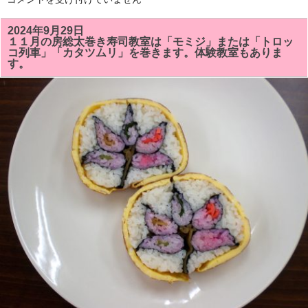
を
２
し
月
ま
の
2024年9月29日
し
房
た！！
１１月の房総太巻き寿司教室は「モミジ」または「トロッ
総
は
コ列車」「カタツムリ」を巻きます。体験教室もありま
太
す。
巻
き
寿
司
教
室
の
予
定
で
す。
体
験
教
室
も
あ
り
ま
す。
は