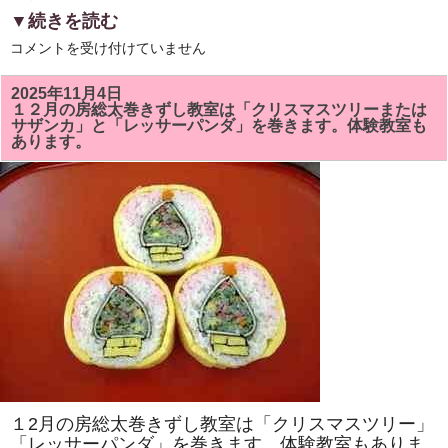
▼続きを読む
6
コメントを受け付けていません
月
の
房
2025年11月4日
総
１２月の房総太巻きずし教室は「クリスマスツリーまたは
太
サザンカ」と「レッサーパンダ」を巻きます。体験教室も
巻
あります。
ず
し
教
室
は
「ア
ヤ
メ」
と
「カ
タ
ツ
ム
リ」
を
巻
き
ま
す。
太
１2月の房総太巻きずし教室は「クリスマスツリー」
巻
き
「レッサーパンダ」を巻きます。体験教室もありま