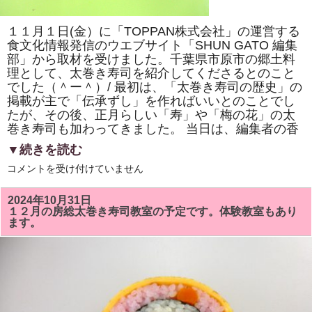
巻
き
寿
１１月１日(金）に「TOPPAN株式会社」の運営する
司
体
食文化情報発信のウエブサイト「SHUN GATO 編集
験
部」から取材を受けました。千葉県市原市の郷土料
教
室」
理として、太巻き寿司を紹介してくださるとのこと
で
でした（＾ー＾）/ 最初は、「太巻き寿司の歴史」の
「NHK
掲載が主で「伝承ずし」を作ればいいとのことでし
ワ
ー
たが、その後、正月らしい「寿」や「梅の花」の太
ル
巻き寿司も加わってきました。 当日は、編集者の香
ド」
で
▼続きを読む
放
送
「TOPPAN
コメントを受け付けていません
さ
株
れ
式
て
会
い
2024年10月31日
社」
る
１２月の房総太巻き寿司教室の予定です。体験教室もあり
の
「梅
ます。
運
の
営
花」
す
を
る
巻
「SHUN
き
GATO
ま
編
す。
集
は
部」