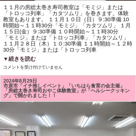
１１月の房総太巻き寿司教室は「モミジ」または
「トロッコ列車」「カタツムリ」を巻きます。体験
教室もあります。 １１月１０日（日）９:30準備 10
時開始～１１時30分「モミジ」「カタツムリ」 １月
１５日(金）９:30準備 １０時開始～１１時30分
「モミジ」または「トロッコ列車」「カタツムリ」
１１月２８日（木）１０:30準備 １１時開始～１２時
30分「モミジ」または「トロッコ列車
▼続きを読む
１
コメントを受け付けていません
１
月
の
2024年8月29日
房
市原市「イチ推しイベント」「いちはら食育の会主催」
総
「房総太巻き寿司おやこ体験教室」が「ヘルシークッキン
太
グ」で開かれました！！
巻
き
寿
司
教
室
は
「モ
ミ
ジ」