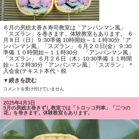
原
ヘ
ル
シ
ー
ク
６月の房総太巻き寿司教室は「アンパンマン風」
ッ
キ
「スズラン」を巻きます。体験教室もあります。 ６
ン
月８日（日）９:30準備 10時開始～１１時30分「ア
グ・
ンパンマン風」「スズラン」 ６月２０日(金）９:30
房
総
準備 １０時開始～１１時30分 「アンパンマン風」
太
「スズラン」 ６月２６日（木）10:30準備 １１時開
巻
き
始～１２時30分「アンパンマン風」「スズラン」 ＊
寿
入会金(テキスト本代・税
司
体
▼続きを読む
験」
が
6
コメントを受け付けていません
掲
月
載
の
さ
房
れ
2025年4月3日
総
ま
5月の房総太巻きずし教室では「トロッコ列車」「二つの
太
し
花」を巻きます。体験教室もあります。
巻
た！！
き
は
ず
し
教
室