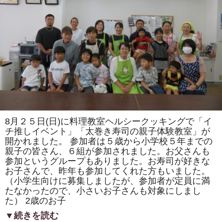
ま
た
は
「ト
ロ
ッ
コ
列
車」
「カ
タ
ツ
ム
リ」
を
巻
き
8月２５日(日)に料理教室ヘルシークッキングで「イ
ま
す。
チ推しイベント」「太巻き寿司の親子体験教室」が
体
開かれました。 参加者は５歳から小学校５年までの
験
親子の皆さん、６組が参加されました。お父さんも
教
室
参加というグループもありました。お寿司が好きな
も
お子さんで、昨年も参加してくれた方もいました。
あ
り
（小学生向けに募集しましたが、参加者が定員に満
ま
たなかったので、小さいお子さんも対象にしまし
す。
は
た） 2歳のお子
▼続きを読む