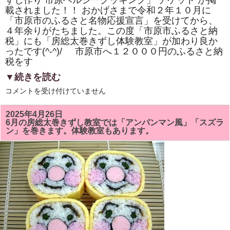
ずし作り 市原ヘルシークッキング」 チケット が掲
き
載されました！！ おかげさまで令和２年１０月に
ま
し
「市原市のふるさと名物応援宣言」を受けてから、
た！！
４年余りがたちました。この度「市原市ふるさと納
は
税」にも「房総太巻きずし体験教室」が加わり良か
ったです(^-^)/ 市原市へ１２０００円のふるさと納
税をす
▼続きを読む
市
コメントを受け付けていません
原
市
「ふ
2025年4月26日
る
6月の房総太巻きずし教室では「アンパンマン風」「スズラ
さ
ン」を巻きます。体験教室もあります。
と
納
税」
に
「株
式
会
社
サ
ン
パ
ー
ク・
市