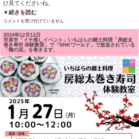
ひ見てくださいね。
▼続きを読む
２
コメントを受け付けていません
０
２
５
2024年12月12日
年
市原市「イチ推しイベント」いちはらの郷土料理「房総太
新
巻き寿司 体験教室」で「NHKワールド」で放送されている
年
「梅の花」を巻きます。
明
け
ま
し
て
お
め
で
と
う
ご
ざ
い
ま
す。
は