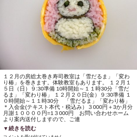
の
取
材
で
「房
総
太
巻
き
寿
司」
の
歴
史
の
紹
介
や
１２月の房総太巻き寿司教室は「雪だるま」「変わ
作
り椿」を巻きます。体験教室もあります。 １２月１
り
方
５日（日）９:30準備 10時開始～１１時30分「雪だ
の
るま」「変わり椿」 １２月２０日(金）９:30準備 １
デ
モ
０時開始～１１時30分 「雪だるま」「変わり椿」
ン
＊入会金(テキスト本代・税込み）３000円＋3か月分
ス
ト
月謝１００００円=1３000円 お問い合わせホーム
レ
より案内送付しますので、ご連
ー
シ
▼続きを読む
ョ
ン
１
コメントを受け付けていません