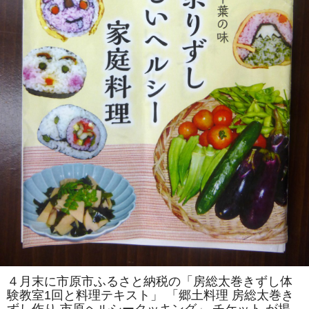
を
伝
え
る
会」
主
催
「房
総
太
巻
き
ず
し
体
験
教
室」
を
「市
原
ヘ
ル
シ
ー
ク
ッ
キ
ン
４月末に市原市ふるさと納税の「房総太巻きずし体
グ」
験教室1回と料理テキスト」 「郷土料理 房総太巻き
で
開