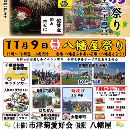
リ
ー
ま
た
は
サ
ザ
ン
カ」
と
「レ
ッ
サ
ー
パ
ン
ダ」
を
巻
き
ま
す。
体
験
教
室
も
あ
り
ま
す。
は