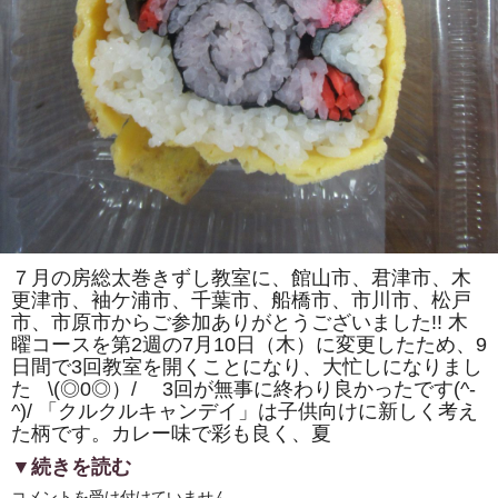
カ）」
を
巻
き
ま
す。
体
験
教
室
も
あ
り
ま
す。
は
７月の房総太巻きずし教室に、館山市、君津市、木
更津市、袖ケ浦市、千葉市、船橋市、市川市、松戸
市、市原市からご参加ありがとうございました!! 木
曜コースを第2週の7月10日（木）に変更したため、9
日間で3回教室を開くことになり、大忙しになりまし
た \(◎0◎）/ 3回が無事に終わり良かったです(^-
^)/ 「クルクルキャンデイ」は子供向けに新しく考え
た柄です。カレー味で彩も良く、夏
▼続きを読む
房
コメントを受け付けていません