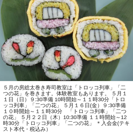
で
は
「ア
ン
パ
ン
マ
ン
風」
「ス
ズ
ラ
ン」
を
巻
き
ま
す。
体
験
教
５月の房総太巻き寿司教室は「トロッコ列車」「二
室
つの花」を巻きます。体験教室もあります。 ５月１
も
あ
１日（日）９:30準備 10時開始～１１時30分「トロ
り
ッコ列車」「二つの花」 ５月１６日(金）９:30準備
ま
す。
１０時開始～１１時30分 「トロッコ列車」「二つ
は
の花」 ５月２２日（木）10:30準備 １１時開始～12
時30分「トロッコ列車」「二つの花」 ＊入会金(テキ
スト本代・税込み）