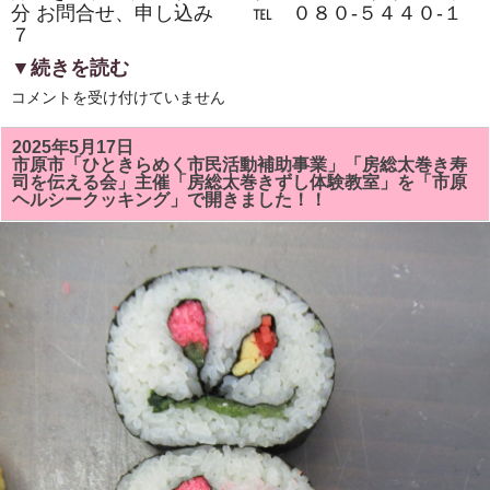
分 お問合せ、申し込み ℡ ０８０‐５４４０‐１
７
▼続きを読む
市
コメントを受け付けていません
原
市
『イ
2025年5月17日
チ
市原市「ひときらめく市民活動補助事業」「房総太巻き寿
押
司を伝える会」主催「房総太巻きずし体験教室」を「市原
し
ヘルシークッキング」で開きました！！
イ
ベ
ン
ト』
「房
総
太
巻
き
ず
し・
親
子
体
験
教
室・
学
生