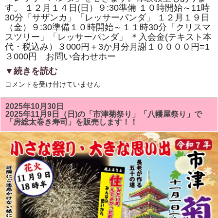
寿
す。 １２月１４日(日）９:30準備 １０時開始～11時
司
の
30分「サザンカ」「レッサーパンダ」 １２月１９日
体
（金）９:30準備１０時開始～１１時30分「クリスマ
験
スツリー」「レッサーパンダ」 ＊入会金(テキスト本
教
室
代・税込み）３000円＋3か月分月謝１００００円=1
も
３000円 お問い合わせホー
あ
り
▼続きを読む
ま
す。
１
は
コメントを受け付けていません
２
月
の
2025年10月30日
房
2025年11月9日（日)の「市津菊祭り」「八幡屋祭り」で
総
「房総太巻き寿司」を販売します！！
太
巻
き
ず
し
教
室
は
「ク
リ
ス
マ
ス
ツ