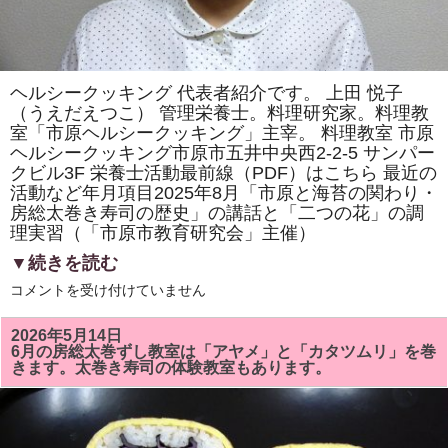
ヘルシークッキング 代表者紹介です。 上田 悦子
（うえだえつこ） 管理栄養士。料理研究家。料理教
室「市原ヘルシークッキング」主宰。 料理教室 市原
ヘルシークッキング市原市五井中央西2-2-5 サンパー
クビル3F 栄養士活動最前線（PDF）はこちら 最近の
活動など年月項目2025年8月「市原と海苔の関わり・
房総太巻き寿司の歴史」の講話と「二つの花」の調
理実習（「市原市教育研究会」主催）
▼続きを読む
ヘ
コメントを受け付けていません
ル
シ
ー
2026年5月14日
ク
6月の房総太巻ずし教室は「アヤメ」と「カタツムリ」を巻
ッ
きます。太巻き寿司の体験教室もあります。
キ
ン
グ
代
表
者