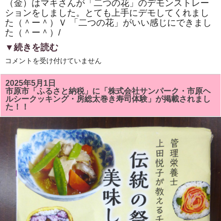
（金）はマキさんが「二つの花」のデモンストレー
ションをしました。とても上手にデモしてくれまし
た（＾ー＾）Ｖ 「二つの花」がいい感じにできまし
た（＾ー＾）/
▼続きを読む
市
コメントを受け付けていません
原
市
「ひ
2025年5月1日
と
市原市「ふるさと納税」に「株式会社サンパーク・市原ヘ
き
ルシークッキング・房総太巻き寿司体験」が掲載されまし
ら
た！！
め
く
市
民
活
動
補
助
事
業」
「房
総
太
巻
き
寿
司