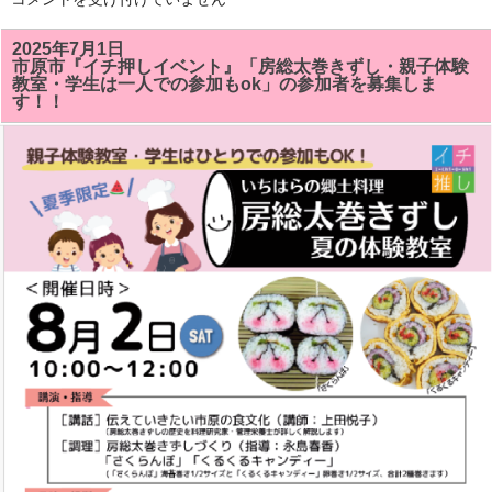
総
太
巻
2025年7月1日
き
市原市『イチ押しイベント』「房総太巻きずし・親子体験
ず
教室・学生は一人での参加もok」の参加者を募集しま
し
す！！
教
室
で
「サ
ザ
エ」
「ク
ル
ク
ル
キ
ャ
ン
デ
イ」
が
い
い
感
じ
に
で
き
ま
し
た!!