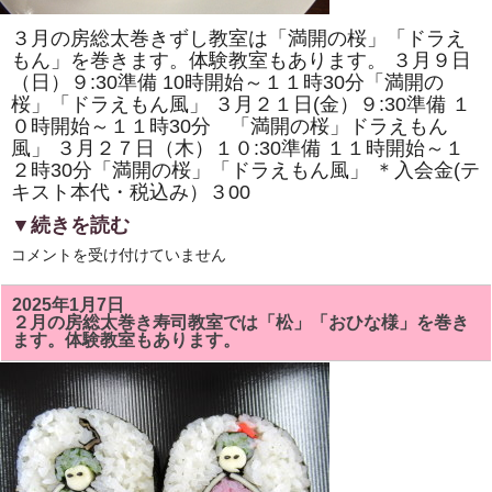
ま
す。
３月の房総太巻きずし教室は「満開の桜」「ドラえ
体
験
もん」を巻きます。体験教室もあります。 ３月９日
教
（日）９:30準備 10時開始～１１時30分「満開の
室
桜」「ドラえもん風」 ３月２１日(金）９:30準備 １
も
あ
０時開始～１１時30分 「満開の桜」ドラえもん
り
風」 ３月２７日（木）１０:30準備 １１時開始～１
ま
す。
２時30分「満開の桜」「ドラえもん風」 ＊入会金(テ
は
キスト本代・税込み）３00
▼続きを読む
3
コメントを受け付けていません
月
の
房
2025年1月7日
総
２月の房総太巻き寿司教室では「松」「おひな様」を巻き
太
ます。体験教室もあります。
巻
き
ず
し
教
室
で
は
「満
開