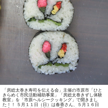
は
一
人
で
の
参
加
も
ok」
の
参
加
者
を
募
集
し
ま
す！！
は
「房総太巻き寿司を伝える会」主催の市原市「ひと
きらめく市民活動補助事業」「房総太巻きずし体験
教室」を「市原ヘルシークッキング」で開きまし
た！！ ５月１１日（日）は春香さん、５月１６日