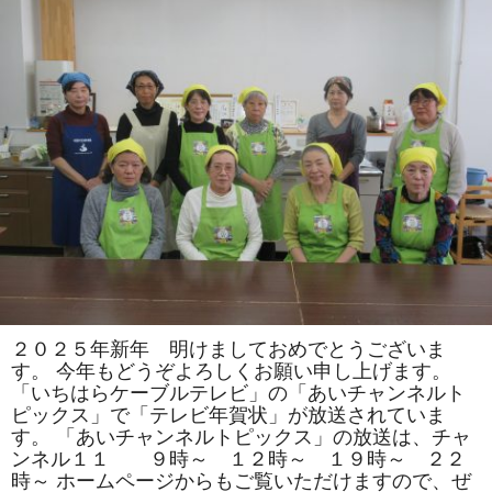
司
教
室
で
は
「松」
「お
ひ
な
様」
を
巻
き
ま
す。
体
験
教
室
も
あ
り
ま
２０２５年新年 明けましておめでとうございま
す。
す。 今年もどうぞよろしくお願い申し上げます。
は
「いちはらケーブルテレビ」の「あいチャンネルト
ピックス」で「テレビ年賀状」が放送されていま
す。 「あいチャンネルトピックス」の放送は、チャ
ンネル１１ ９時～ １２時～ １９時～ ２２
時～ ホームページからもご覧いただけますので、ぜ