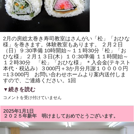
の
桜」
「ド
ラ
え
も
ん
風」
を
2月の房総太巻き寿司教室はさんがい「松」「おひな
巻
き
様」を巻きます。体験教室もあります。 ２月２日
ま
（日）９:30準備 10時開始～１１時30分「松」「お
す。
ひな様」 ２月１３日(木）１０:30準備 １１時開始～
体
験
１２時30分 「松」「おひな様」 ＊入会金(テキスト
教
本代・税込み）３000円＋3か月分月謝１００００円
室
も
=1３000円 お問い合わせホームより案内送付しま
あ
すので、ご連絡ください。1回
り
ま
▼続きを読む
す。
は
２
コメントを受け付けていません
月
の
房
2025年1月1日
総
２０２５年新年 明けましておめでとうございます。
太
巻
き
寿