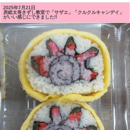
の
房
2025年7月21日
総
房総太巻きずし教室で「サザエ」「クルクルキャンデイ」
太
がいい感じにできました!!
巻
き
寿
司
教
室
で
は
「サ
ザ
ン
カ
ま
た
は
ク
リ
ス
マ
ス
ツ
リ
ー」
「シ
ャ
チ
（オ
ル