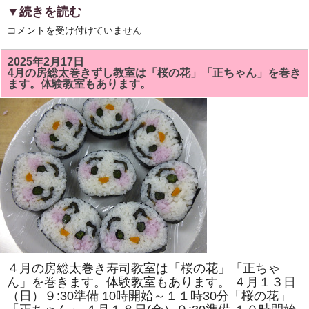
▼続きを読む
5
コメントを受け付けていません
月
の
房
2025年2月17日
総
4月の房総太巻きずし教室は「桜の花」「正ちゃん」を巻き
太
ます。体験教室もあります。
巻
き
ず
し
教
室
で
は
「ト
ロ
ッ
コ
列
車」
「二
つ
の
花」
を
４月の房総太巻き寿司教室は「桜の花」「正ちゃ
巻
き
ん」を巻きます。体験教室もあります。 ４月１３日
ま
（日）９:30準備 10時開始～１１時30分「桜の花」
す。