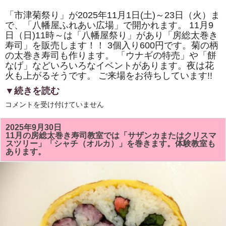
「市津菊祭り」が2025年11月1日(土)～23日（火）ま
で、「八幡屋ふれあい広場」で開かれます。 11月9
日（日)11時～は「八幡屋祭り」があり「房総太巻き
寿司」を販売します！！ 3個入り600円です。菊の柄
の太巻き寿司も作ります。 「ウナギの特売」や「餅
なげ」などいろいろなイベントがあります。夜は花
火も上がるそうです。 ご来場をお待ちしています!!
▼続きを読む
2025
コメントを受け付けていません
年
11
月
2025年9月30日
9
11月の房総太巻き寿司教室では「サザンカまたはクリスマ
日
スツリー」「シャチ（オルカ）」を巻きます。体験教室も
（日)
あります。
の
「市
津
菊
祭
り」
「八
幡
屋
祭
り」