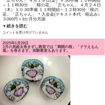
「正ちゃん」 ４月１８日(金）９:30準備 １０時開始
体
験
～１１時30分 「桜の花」「正ちゃん」 ４月２４日
教
（木）１０:30準備 １１時開始～１２時30分「桜の
室
も
花」「正ちゃん」 ＊入会金(テキスト本代・税込み）
あ
３000円＋3か月分月謝
り
ま
▼続きを読む
す。
は
4
コメントを受け付けていません
月
の
房
2025年1月29日
総
3月の房総太巻きずし教室では「満開の桜」「ドラえもん
太
風」を巻きます。体験教室もあります。
巻
き
ず
し
教
室
は
「桜
の
花」
「正
ち
ゃ
ん」
を
巻
き