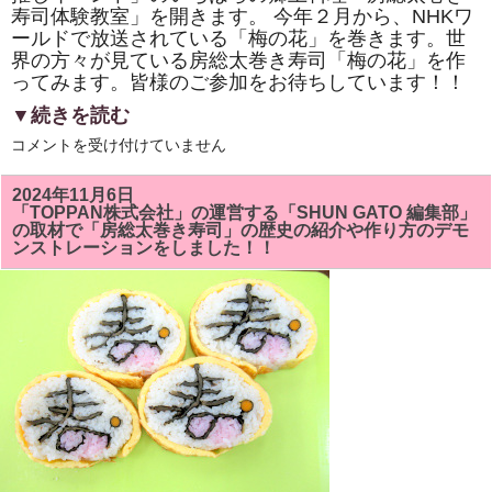
寿司体験教室」を開きます。 今年２月から、NHKワ
ールドで放送されている「梅の花」を巻きます。世
界の方々が見ている房総太巻き寿司「梅の花」を作
ってみます。皆様のご参加をお待ちしています！！
▼続きを読む
市
コメントを受け付けていません
原
市
「イ
2024年11月6日
チ
「TOPPAN株式会社」の運営する「SHUN GATO 編集部」
推
の取材で「房総太巻き寿司」の歴史の紹介や作り方のデモ
し
ンストレーションをしました！！
イ
ベ
ン
ト」
い
ち
は
ら
の
郷
土
料
理
「房
総
太