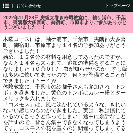
|
お問い合わせ
トップページ
2022年11月28日 房総太巻き寿司教室に、袖ケ浦市、千葉
市、夷隅郡大多喜町、御宿町、市原市よりご参加ありがと
うございました！！
木曜コースには、袖ケ浦市、千葉市、夷隅郡大多喜
町、御宿町、市原市より１４名のご参加ありがとう
ございました！！
始め、１２名分の材料を用意してあったのですが、
なんと１４名も来られて、追加の準備をすることに
なりました（０◎０）/ 虫が知らせたのか、すし飯
は多めに炊いてあったので、何とか準備することが
できました（＾ー＾)V
体験教室に、千葉市の紗都子さんも参加され「トン
ボ」を巻きました。黄色のトンボはカレー粉とター
メリックを入れました。
「コスモス」は、風に吹かれているような、きれい
ないい感じのものができました。実は、私は慣れて
いるのでさっさと作ってしまい、途中に余計なこと
を話すので、皆さん集中できなくなってしまうよう
です。コスモスの花を置くのに間違ってしまってる