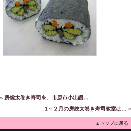
« 房総太巻き寿司を、市原市小出譲…
1～２月の房総太巻き寿司教室は… »
▲トップに戻る