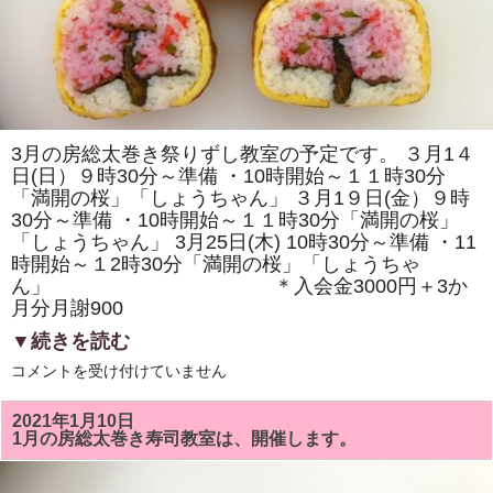
ム
リ」
を
巻
き
ま
す。
体
験
教
3月の房総太巻き祭りずし教室の予定です。 ３月1４
室
日(日）９時30分～準備 ・10時開始～１１時30分
も
あ
「満開の桜」「しょうちゃん」 ３月1９日(金）９時
り
30分～準備 ・10時開始～１１時30分「満開の桜」
ま
す。
「しょうちゃん」 3月25日(木) 10時30分～準備 ・11
は
時開始～１2時30分「満開の桜」「しょうちゃ
ん」 ＊入会金3000円＋3か
月分月謝900
▼続きを読む
３
コメントを受け付けていません
月
の
房
2021年1月10日
総
1月の房総太巻き寿司教室は、開催します。
太
巻
き
寿