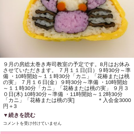
父
さ
ん」
を
巻
き
ま
す。
ア
ー
ト
ミ
ッ
ク
ス
９月の房総太巻き寿司教室の予定です。8月はお休み
体
させていただきます。 ７月１１日(日）９時30分～準
験
教
備 ・10時開始～１１時30分「カニ」「花椿または桃
室
の実」 ７月１６日(金）９時30分～準備 ・10時開始
も
あ
～１１時30分「カニ」「花椿または桃の実」 ９月３
り
０日(木) 10時30分～準備 ・11時開始～１2時30分
ま
す。
「カニ」「花椿または桃の実] ＊入会金3000
は
円＋3
▼続きを読む
9
コメントを受け付けていません
月
の