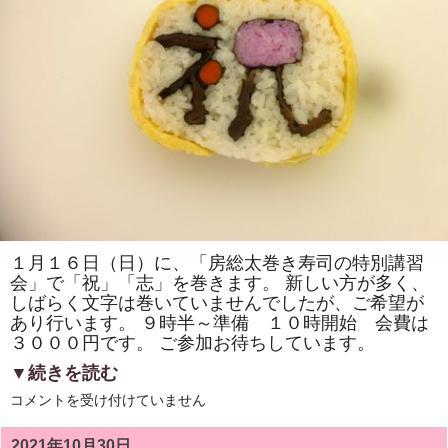
ひ
な
様」
「桃
の
花」
を
巻
き
ま
す。
房
総
太
巻
き
寿
司
体
１月１６日（日）に、「房総太巻き寿司の特別講習
験
会」で「祝」「志」を巻きます。 新しい方が多く、
教
室
しばらく文字は巻いていませんでしたが、ご希望が
も
あり行います。 ９時半～準備 １０時開始 会費は
あ
り
３０００円です。 ご参加お待ちしています。
ま
す
▼続きを読む
は
１
コメントを受け付けていません
月
は
「房
2021年10月30日