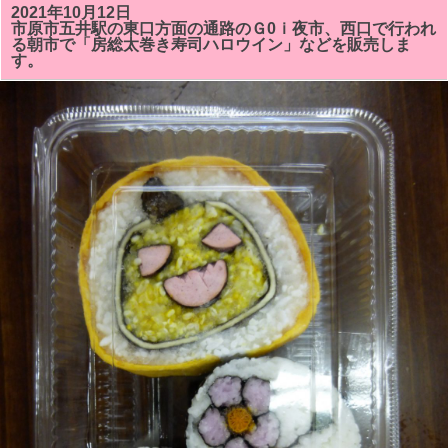
す。
山
2021年10月12日
は
芸
市原市五井駅の東口方面の通路のＧ0ｉ夜市、西口で行われ
術
る朝市で「房総太巻き寿司ハロウイン」などを販売しま
祭
す。
「#
い
ち
は
ら
ア
ー
ト
ミ
ッ
ク
ス」
が
開
催
さ
れ
る
こ
と
に
な
り
ま
し
た。
お
も