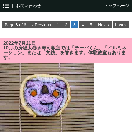
|
お問い合わせ
トップページ
Page 3 of 6
‹ Previous
1
2
3
4
5
Next ›
Last »
2022年7月21日
10月の房総太巻き寿司教室では「チーバくん」「イルミネ
ーション」または「文銭」を巻きます。体験教室もありま
す。