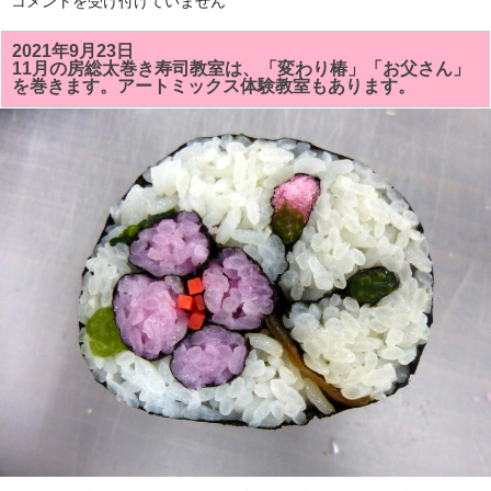
市
コメントを受け付けていません
グ
原
で
市
行
五
2021年9月23日
い
井
11月の房総太巻き寿司教室は、「変わり椿」「お父さん」
ま
駅
す。
を巻きます。アートミックス体験教室もあります。
の
は
東
口
方
面
の
通
路
の
Ｇ
0
ｉ
夜
市、
西
口
で
行
わ
れ
る
朝
市
で
「房
総