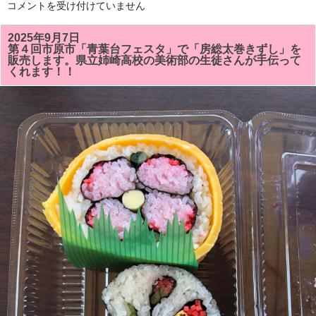
ま
「市
コメントを受け付けていません
し
原
た!!
市
は
更
2025年9月7日
科
第４回市原市「青葉台フェスタ」で「房総太巻きずし」を
公
販売します。県立姉崎高校の美術部の生徒さんが手伝って
園」
くれます！！
で
9
月
20
日
(土)21
日
(日)
開
催
さ
れ
る
「市
原
こ
ど
も
祭
り」
で
「房
総
太
巻