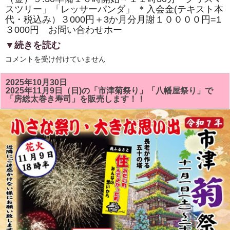
開
スツリー」「レッサーパンダ」 ＊入会金(テキスト本
催
さ
代・税込み）３000円＋3か月分月謝１００００円=1
れ
３000円 お問い合わせホー
ま
し
▼続きを読む
た。
は
１
コメントを受け付けていません
２
月
の
2025年10月30日
房
2025年11月9日（日)の「市津菊祭り」「八幡屋祭り」で
総
「房総太巻き寿司」を販売します！！
太
巻
き
ず
し
教
室
は
「ク
リ
ス
マ
ス
ツ
リ
ー
ま
た