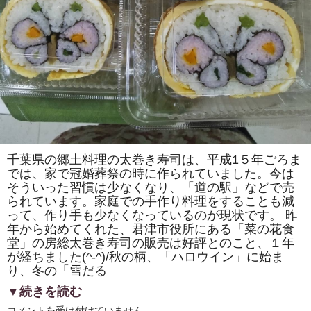
た!!
は
千葉県の郷土料理の太巻き寿司は、平成1５年ごろま
では、家で冠婚葬祭の時に作られていました。今は
そういった習慣は少なくなり、「道の駅」などで売
られています。家庭での手作り料理をすることも減
って、作り手も少なくなっているのが現状です。 昨
年から始めてくれた、君津市役所にある「菜の花食
堂」の房総太巻き寿司の販売は好評とのこと、１年
が経ちました(^-^)/秋の柄、「ハロウイン」に始ま
り、冬の「雪だる
▼続きを読む
君
コメントを受け付けていません