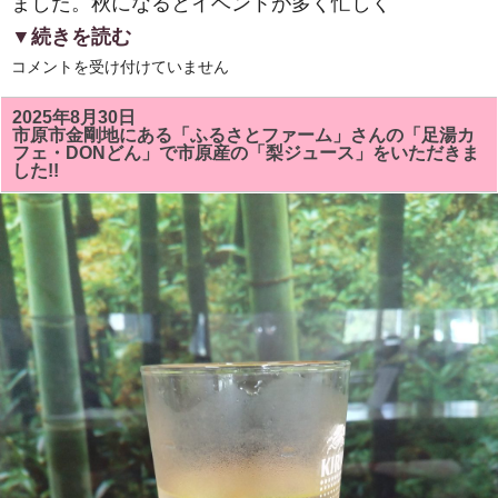
ました。秋になるとイベントが多く忙しく
▼続きを読む
ゼ
コメントを受け付けていません
ッ
ト
エ
2025年8月30日
ー
市原市金剛地にある「ふるさとファーム」さんの「足湯カ
オ
フェ・DONどん」で市原産の「梨ジュース」をいただきま
リ
した!!
プ
リ
ス
タ
ジ
ア
ム
で
『VONDS
ICHIHARA
FC』
対
『南
葛
SC』
の
試
合
が
開
催