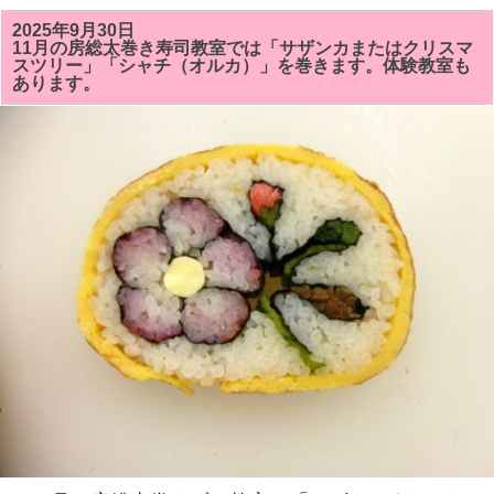
市
生
2025年9月30日
涯
11月の房総太巻き寿司教室では「サザンカまたはクリスマ
学
スツリー」「シャチ（オルカ）」を巻きます。体験教室も
習
あります。
セ
ン
タ
ー」
の
第
12
期
「い
ち
は
ら
市
民
大
学」
で
「い
ち
は
ら
の
食
文
化」
に
つ