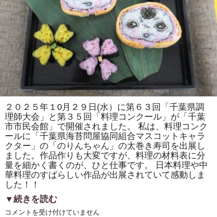
ー
ル」
さ
ん
で、
小
学
生
の
「房
総
太
巻
き
寿
司」
２０２５年１0月２９日(水）に第６３回「千葉県調
の
理師大会」と第３５回「料理コンクール」が「千葉
体
験
市市民会館」で開催されました。 私は、料理コンク
教
ールに「千葉県海苔問屋協同組合マスコットキャラ
室
が
クター」の「のりんちゃん」の太巻き寿司を出展し
開
ました。作品作りも大変ですが、料理の材料表に分
か
れ
量を細かく書くのが、ひと仕事です。 日本料理や中
ま
華料理のすばらしい作品が出展されていて感動しま
し
した！！
た。
は
▼続きを読む
第
コメントを受け付けていません