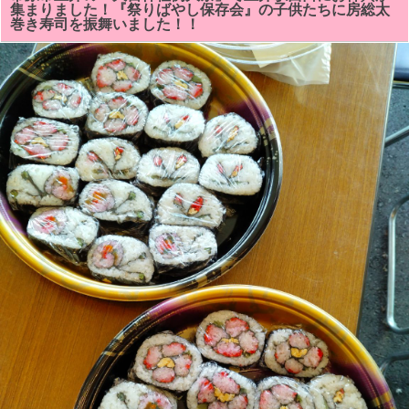
太
集まりました！『祭りばやし保存会』の子供たちに房総太
巻
巻き寿司を振舞いました！！
き
ず
し
教
室
に
館
山
市、
君
津
市、
木
更
津
市、
松
戸
市、
船
橋
市、
千
葉
市、
市
原
市
よ
り