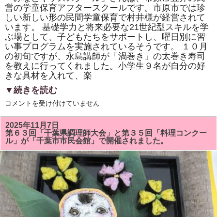
や
営の学童保育アフタースクールです。市原市では珍
し
保
しい新しい形の民間学童保育で村井様が経営されて
存
います。 基礎学力と将来必要な21世紀型スキルを学
会』
の
ぶ場として、子どもたちをサポートし、曜日別に習
子
い事プログラムを実施されているそうです。 １０月
供
た
の初旬ですが、永島講師が「渦巻き」の太巻き寿司
ち
を教えに行ってくれました。小学生９名が自分の好
に
きな具材を入れて、楽
房
総
太
▼続きを読む
巻
き
市
コメントを受け付けていません
寿
原
司
市
を
五
2025年11月7日
振
井
第６３回「千葉県調理師大会」と第３５回「料理コンクー
舞
東
ル」が「千葉市市民会館」で開催されました。
い
に
ま
あ
し
る
た！！
「み
は
な
と
キ
ッ
ズ
ス
ク