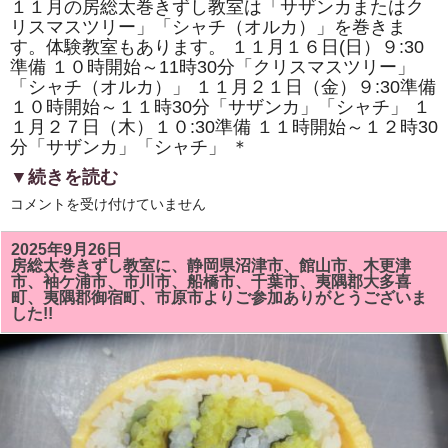
１１月の房総太巻きずし教室は「サザンカまたはク
い
て
リスマスツリー」「シャチ（オルカ）」を巻きま
講
す。体験教室もあります。 １１月１６日(日）９:30
演
準備 １０時開始～11時30分「クリスマスツリー」
し
ま
「シャチ（オルカ）」 １１月２１日（金）９:30準備
し
１０時開始～１１時30分「サザンカ」「シャチ」 １
た。
は
１月２７日（木）１０:30準備 １１時開始～１２時30
分「サザンカ」「シャチ」 ＊
▼続きを読む
11
コメントを受け付けていません
月
の
房
2025年9月26日
総
房総太巻きずし教室に、静岡県沼津市、館山市、木更津
太
市、袖ケ浦市、市川市、船橋市、千葉市、夷隅郡大多喜
巻
町、夷隅郡御宿町、市原市よりご参加ありがとうございま
き
した!!
寿
司
教
室
で
は
「サ
ザ
ン
カ