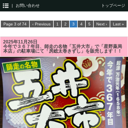
|
お問い合わせ
トップページ
Page 3 of 74
‹ Previous
1
2
3
4
5
Next ›
Last »
2025年11月26日
今年で３６７年目、師走の名物「五井大市」で「星野薬局
本店」の駐車場にて「房総太巻きずし」を販売します！！