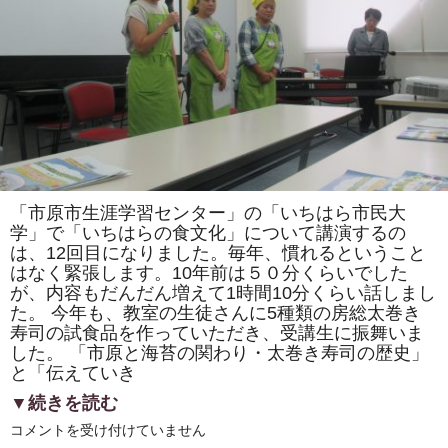
で
き
る
よ
う
請
願
し
ま
す」
の
署
名、
皆
様
「市原市生涯学習センター」の「いちはら市民大
の
学」で「いちはらの食文化」について講演するの
ご
協
は、12回目になりました。毎年、慣れるということ
力
はなく緊張します。10年前は５０分くらいでした
あ
り
が、内容もだんだん増えて1時間10分くらい話しまし
が
た。 今年も、教室の生徒さんに5種類の房総太巻き
と
う
寿司の試食品を作っていただき、受講生に振舞いま
ご
した。 「市原と海苔の関わり・太巻き寿司の歴史」
ざ
と「伝えていき
い
ま
し
▼続きを読む
た!!
は
「市
コメントを受け付けていません
原