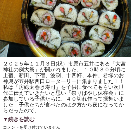
ご
参
加
あ
り
が
と
う
ご
ざ
い
ま
し
た!!
は
２０２５年１１月３日(祝）市原市五井にある「大宮
神社の例大祭」が開かれました。 １０時３０分頃に
上宿、新田、下宿、波渕、十四軒、本仲、君塚のお
神輿が五井駅西口ローターリーに集まりました！！
私は「房総太巻き寿司」を子供に食べてもらい次世
代に伝えていきたいと思い「祭りばやし保存会」に
参加している子供たちに、４０切れ作って振舞いま
した。子供たちが食べたのは夕方から夜になってか
らだったので、
▼続きを読む
市
コメントを受け付けていません