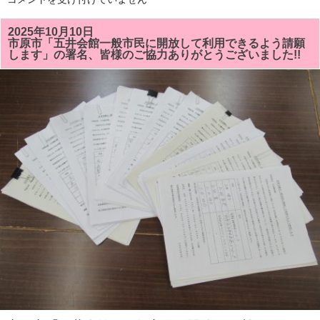
津
市
役
2025年10月10日
所
市原市「五井会館一般市民に開放して利用できるよう請願
地
します」の署名、皆様のご協力ありがとうございました!!
下
に
あ
る
「菜
の
花
食
堂」
で
房
総
太
巻
き
寿
司
が、
毎
週
木
曜
日
に
販
売
さ