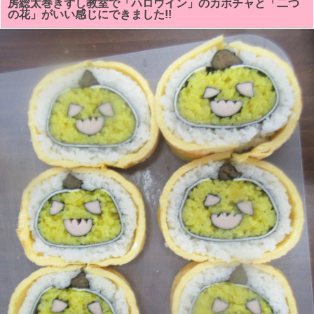
房総太巻きずし教室で「ハロウイン」のカボチャと「二つ
レ
の花」がいい感じにできました!!
ー
ナ
ー
大
嶋
啓
介
の
「予
祝
(よ
し
ゅ
く)
キ
ャ
ラ
バ
ン
講
演
会」
「２
０
２
５
in
千
葉」
で、
高