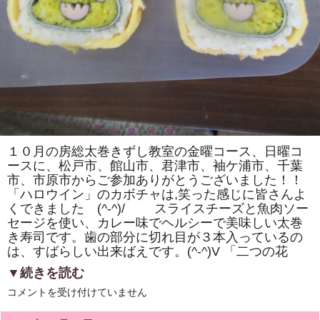
校
生
に
房
総
太
巻
き
寿
司
を
振
舞
い
ま
１０月の房総太巻きずし教室の金曜コース、日曜コ
し
ースに、松戸市、館山市、君津市、袖ケ浦市、千葉
た！！
は
市、市原市からご参加ありがとうございました！！
「ハロウイン」のカボチャは,笑った感じに皆さんよ
くできました (^-^)/ スライスチーズと魚肉ソー
セージを使い、カレー味でヘルシーで美味しい太巻
き寿司です。歯の部分に切れ目が３本入っているの
は、すばらしい出来ばえです。(^-^)V 「二つの花
▼続きを読む
房
コメントを受け付けていません
総
太