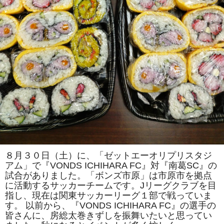
崎
高
校
の
美
術
部
の
生
徒
さ
ん
が
手
伝
っ
て
く
れ
ま
す！！
は
８月３０日（土）に、「ゼットエーオリプリスタジ
アム」で『VONDS ICHIHARA FC』対『南葛SC』の
試合がありました。「ボンズ市原」は市原市を拠点
に活動するサッカーチームです。Jリーグクラブを目
指し、現在は関東サッカーリーグ１部で戦っていま
す。 以前から、『VONDS ICHIHARA FC』の選手の
皆さんに、房総太巻きずしを振舞いたいと思ってい