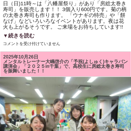
日（日)11時～は「八幡屋祭り」があり「房総太巻き
寿司」を販売します！！ 3個入り600円です。菊の柄
の太巻き寿司も作ります。 「ウナギの特売」や「餅
なげ」などいろいろなイベントがあります。夜は花
火も上がるそうです。 ご来場をお待ちしています!!
▼続きを読む
2025
コメントを受け付けていません
年
11
月
2025年10月26日
9
メンタルトレーナー大嶋啓介の「予祝(よしゅく)キャラバン
日
講演会」「２０２５in千葉」で、高校生に房総太巻き寿司
（日)
を振舞いました！！
の
「市
津
菊
祭
り」
「八
幡
屋
祭
り」
で
「房
総
太