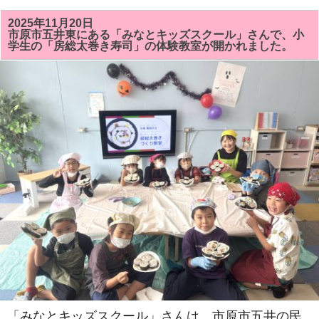
原
市
五
2025年11月20日
井
市原市五井東にある「みなとキッズスクール」さんで、小
の
学生の「房総太巻き寿司」の体験教室が開かれました。
「大
宮
神
社
例
大
祭」
で
五
井
駅
西
口
に
お
神
輿
が
集
ま
り
ま
し
た！
『祭
り
ば
「みなとキッズスクール」さんは、市原市五井の民