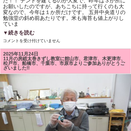
た！！ テントを建てるのが大変で、昨年は３か所に
お願いしたのですが、あちこちに持って行くのも大
変なので、今年は１か所だけです。 五井中央道リの
勉強堂の斜め前あたりです。米も海苔も値上がりし
ていま
▼続きを読む
今
コメントを受け付けていません
年
で
３
2025年11月24日
６
11月の房総太巻きずし教室に館山市、君津市、木更津市、
７
松戸市、船橋市、千葉市、市原市よりご参加ありがとうご
年
ざいました!!
目、
師
走
の
名
物
「五
井
大
市」
で
「星
野
薬
局
本