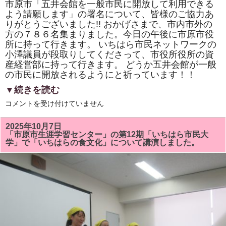
市原市「五井会館を一般市民に開放して利用できる
れ
よう請願します」の署名について、皆様のご協力あ
て
い
りがとうございました!! おかげさまで、市内市外の
て
方の７８６名集まりました。今日の午後に市原市役
好
評
所に持って行きます。 いちはら市民ネットワークの
で
小澤議員が段取りしてくださって、市役所役所の資
す!!
は
産経営部に持って行きます。 どうか五井会館が一般
の市民に開放されるようにと祈っています！！
▼続きを読む
市
コメントを受け付けていません
原
市
「五
2025年10月7日
井
「市原市生涯学習センター」の第12期「いちはら市民大
会
学」で「いちはらの食文化」について講演しました。
館
一
般
市
民
に
開
放
し
て
利
用