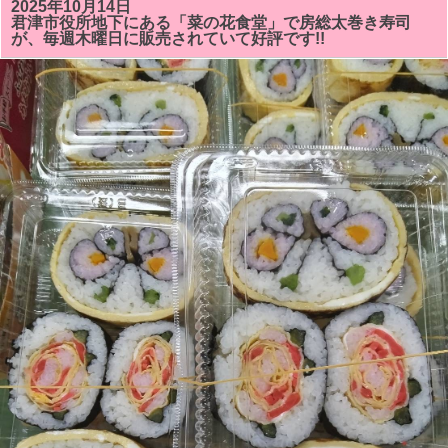
巻
2025年10月14日
き
君津市役所地下にある「菜の花食堂」で房総太巻き寿司
ず
が、毎週木曜日に販売されていて好評です!!
し
教
室
で
「ハ
ロ
ウ
イ
ン」
の
カ
ボ
チ
ャ
と
「二
つ
の
花」
が
い
い
感
じ
に
で
き
ま
し