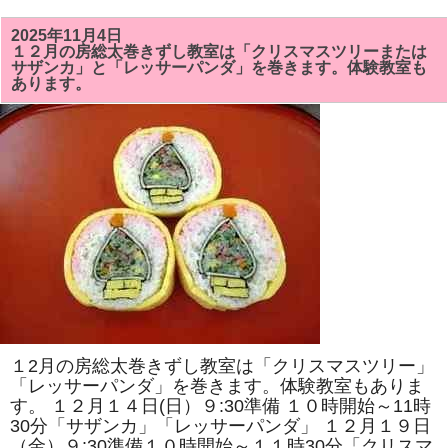
６
３
回
2025年11月4日
「千
１２月の房総太巻きずし教室は「クリスマスツリーまたは
葉
サザンカ」と「レッサーパンダ」を巻きます。体験教室も
県
あります。
調
理
師
大
会」
と
第
３
５
回
「料
理
コ
ン
ク
ー
ル」
が
「千
葉
１2月の房総太巻きずし教室は「クリスマスツリー」
市
市
「レッサーパンダ」を巻きます。体験教室もありま
民
す。 １２月１４日(日）９:30準備 １０時開始～11時
会
館」
30分「サザンカ」「レッサーパンダ」 １２月１９日
で
（金）９:30準備１０時開始～１１時30分「クリスマ