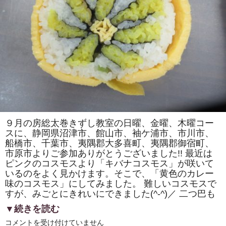
ま
た
は
ク
リ
ス
マ
ス
ツ
リ
ー」
「シ
ャ
チ
（オ
ル
カ）」
９月の房総太巻きずし教室の日曜、金曜、木曜コー
を
巻
スに、静岡県沼津市、館山市、袖ケ浦市、市川市、
き
船橋市、千葉市、夷隅郡大多喜町、夷隅郡御宿町、
ま
す。
市原市よりご参加ありがとうございました!! 最近は
体
ピンクのコスモスより「キバナコスモス」が咲いて
験
いるのをよく見かけます。そこで、「黄色のカレー
教
室
味のコスモス」にしてみました。 難しいコスモスで
も
すが、みごとにきれいにできました(^-^)／ 二つ巴も
あ
り
▼続きを読む
ま
す。
房
は
コメントを受け付けていません