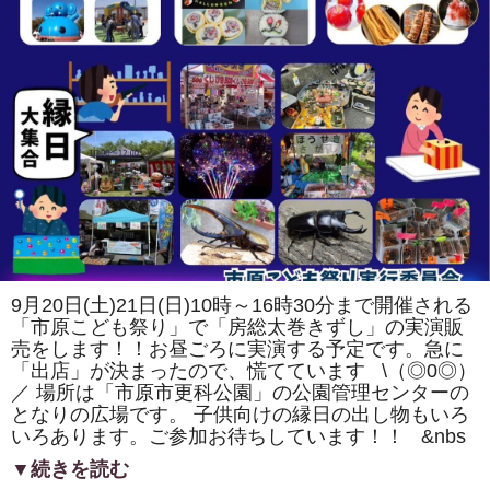
千
葉
市、
夷
隅
郡
大
多
喜
町、
夷
隅
郡
御
宿
町、
市
原
市
よ
9月20日(土)21日(日)10時～16時30分まで開催される
り
「市原こども祭り」で「房総太巻きずし」の実演販
ご
参
売をします！！お昼ごろに実演する予定です。急に
加
「出店」が決まったので、慌てています \（◎0◎）
あ
り
／ 場所は「市原市更科公園」の公園管理センターの
が
となりの広場です。 子供向けの縁日の出し物もいろ
と
いろあります。ご参加お待ちしています！！ &nbs
う
ご
ざ
▼続きを読む
い