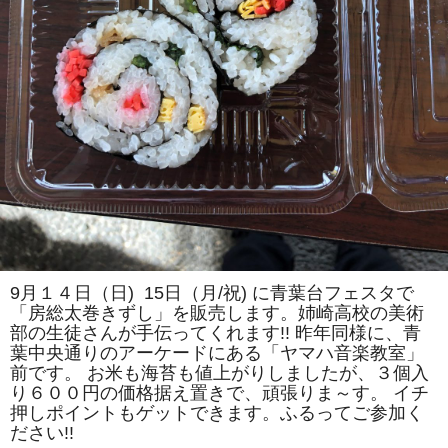
き
ず
し」
の
実
演
販
売
を
し
ま
す！！
は
9月１４日（日) 15日（月/祝) に青葉台フェスタで
「房総太巻きずし」を販売します。姉崎高校の美術
部の生徒さんが手伝ってくれます!! 昨年同様に、青
葉中央通りのアーケードにある「ヤマハ音楽教室」
前です。 お米も海苔も値上がりしましたが、３個入
り６００円の価格据え置きで、頑張りま～す。 イチ
押しポイントもゲットできます。ふるってご参加く
ださい!!