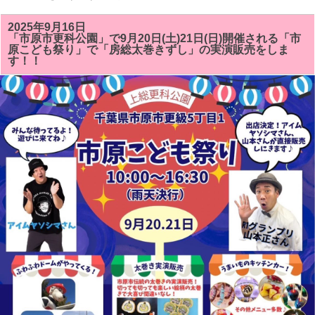
総
太
巻
2025年9月16日
き
「市原市更科公園」で9月20日(土)21日(日)開催される「市
ず
原こども祭り」で「房総太巻きずし」の実演販売をしま
し
す！！
教
室
に、
静
岡
県
沼
津
市、
館
山
市、
木
更
津
市、
袖
ケ
浦
市、
市
川
市、
船
橋
市、