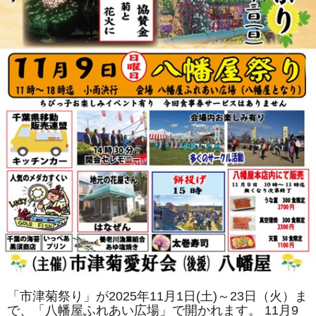
は
サ
ザ
ン
カ」
と
「レ
ッ
サ
ー
パ
ン
ダ」
を
巻
き
ま
す。
体
験
教
室
も
あ
り
ま
す。
は
「市津菊祭り」が2025年11月1日(土)～23日（火）ま
で、「八幡屋ふれあい広場」で開かれます。 11月9