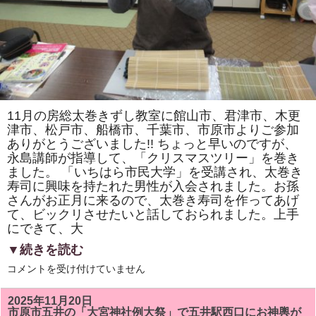
店」
の
駐
車
場
に
て
「房
総
太
巻
11月の房総太巻きずし教室に館山市、君津市、木更
き
ず
津市、松戸市、船橋市、千葉市、市原市よりご参加
し」
ありがとうございました!! ちょっと早いのですが、
を
永島講師が指導して、「クリスマスツリー」を巻き
販
売
ました。 「いちはら市民大学」を受講され、太巻き
し
寿司に興味を持たれた男性が入会されました。お孫
ま
す！！
さんがお正月に来るので、太巻き寿司を作ってあげ
は
て、ビックリさせたいと話しておられました。上手
にできて、大
▼続きを読む
11
コメントを受け付けていません
月
の
房
2025年11月20日
総
市原市五井の「大宮神社例大祭」で五井駅西口にお神輿が