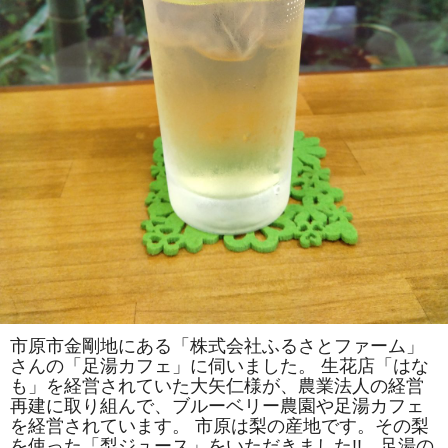
さ
れ
ま
し
た。
は
市原市金剛地にある「株式会社ふるさとファーム」
さんの「足湯カフェ」に伺いました。 生花店「はな
も」を経営されていた大矢仁様が、農業法人の経営
再建に取り組んで、ブルーベリー農園や足湯カフェ
を経営されています。 市原は梨の産地です。その梨
を使った「梨ジュース」をいただきました!! 足湯の