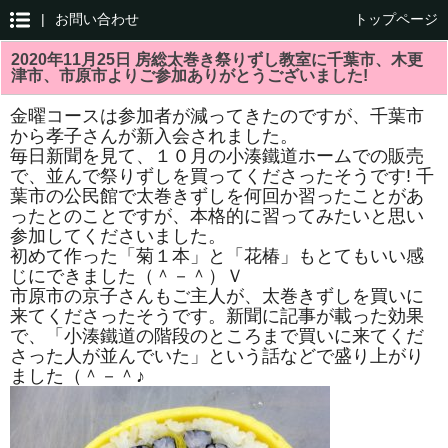
|
お問い合わせ
トップページ
2020年11月25日 房総太巻き祭りずし教室に千葉市、木更
津市、市原市よりご参加ありがとうございました!
金曜コースは参加者が減ってきたのですが、千葉市
から孝子さんが新入会されました。
毎日新聞を見て、１０月の小湊鐵道ホームでの販売
で、並んで祭りずしを買ってくださったそうです! 千
葉市の公民館で太巻きずしを何回か習ったことがあ
ったとのことですが、本格的に習ってみたいと思い
参加してくださいました。
初めて作った「菊１本」と「花椿」もとてもいい感
じにできました（＾－＾）Ｖ
市原市の京子さんもご主人が、太巻きずしを買いに
来てくださったそうです。新聞に記事が載った効果
で、「小湊鐵道の階段のところまで買いに来てくだ
さった人が並んでいた」という話などで盛り上がり
ました（＾－＾♪