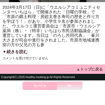
2024年3月17日（日)に「ウエルシアコミュニティセ
ンターいちはら」で開催された「日曜の学校」で
「市原の郷土料理・房総太巻き寿司の歴史と作り方
を学ぼう！」があり、小学生９名が参加されまし
た。 ウエルコミ運営委員会は「市原市・ウエルシア
薬局（株）・（特非）いちはら市民活動協議会」が
運営しています。当日は「のろし共同代表」 峯川
大さまが司会や進行をされました。市原市地域連携
室の方や父兄の方も参
▼続きを読む
「ウ
コメントを受け付けていません
エ
ル
コ
▲トップに戻る
ミ
運
Copyright(C) 2026 healthy-cooking.jp All Rights Reserved.
営
委
員
モバイル
PC
会」
主
催
の
「日
曜